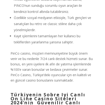
PINCO’nun sunduğu sorumlu oyun araçları ile
kendinizi kontrol altında tutabilirsiniz.
Özellikle sosyal medyanın etkisiyle, Türk gençleri ve
sanatçıları bu retro ve classic stiline daha çok
yönelmişlerdir.
Kayıt işlemlerini tamamlayan her kullanıcı bu
tekliflerden yararlanma şansına sahiptir.
PinCo casino, müşteri memnuniyetine büyük önem
verir ve bu nedenle 7/24 canlı destek hizmeti sunar. Bu
bonus, en yeni üyelere ilk afin de yatırma işlemlerinde
%100’e varan bonuslar ve bedava çevirmeler sunar.
PinCo Casino, Türkiye’deki oyuncular için en kaliteli ve
en güncel casino bonuslarını sunmaktadır.
Türkiyenin Sobre Iyi Canlı
On Line Casino Siteleri
2024’nin ️ Güvenilir Canlı