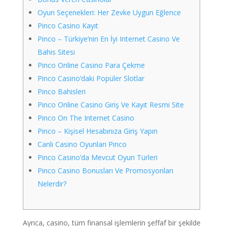
Oyun Seçenekleri: Her Zevke Uygun Eğlence
Pinco Casino Kayıt
Pinco – Türkiye’nin En İyi Internet Casino Ve
Bahis Sitesi
Pinco Online Casino Para Çekme
Pinco Casino’daki Popüler Slotlar
Pinco Bahisleri
Pinco Online Casino Giriş Ve Kayıt Resmi Site
Pinco On The Internet Casino
Pinco – Kişisel Hesabınıza Giriş Yapın
Canlı Casino Oyunları Pinco
Pinco Casino’da Mevcut Oyun Türleri
Pinco Casino Bonusları Ve Promosyonları
Nelerdir?
Ayrıca, casino, tüm finansal işlemlerin şeffaf bir şekilde