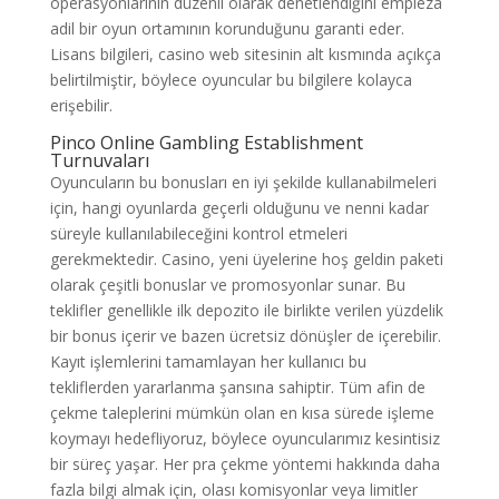
operasyonlarının düzenli olarak denetlendiğini empieza
adil bir oyun ortamının korunduğunu garanti eder.
Lisans bilgileri, casino web sitesinin alt kısmında açıkça
belirtilmiştir, böylece oyuncular bu bilgilere kolayca
erişebilir.
Pinco Online Gambling Establishment
Turnuvaları
Oyuncuların bu bonusları en iyi şekilde kullanabilmeleri
için, hangi oyunlarda geçerli olduğunu ve nenni kadar
süreyle kullanılabileceğini kontrol etmeleri
gerekmektedir. Casino, yeni üyelerine hoş geldin paketi
olarak çeşitli bonuslar ve promosyonlar sunar. Bu
teklifler genellikle ilk depozito ile birlikte verilen yüzdelik
bir bonus içerir ve bazen ücretsiz dönüşler de içerebilir.
Kayıt işlemlerini tamamlayan her kullanıcı bu
tekliflerden yararlanma şansına sahiptir. Tüm afin de
çekme taleplerini mümkün olan en kısa sürede işleme
koymayı hedefliyoruz, böylece oyuncularımız kesintisiz
bir süreç yaşar. Her pra çekme yöntemi hakkında daha
fazla bilgi almak için, olası komisyonlar veya limitler