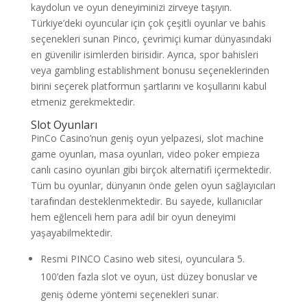
kaydolun ve oyun deneyiminizi zirveye taşıyın.
Türkiye’deki oyuncular için çok çeşitli oyunlar ve bahis
seçenekleri sunan Pinco, çevrimiçi kumar dünyasındaki
en güvenilir isimlerden birisidir. Ayrıca, spor bahisleri
veya gambling establishment bonusu seçeneklerinden
birini seçerek platformun şartlarını ve koşullarını kabul
etmeniz gerekmektedir.
Slot Oyunları
PinCo Casino’nun geniş oyun yelpazesi, slot machine
game oyunları, masa oyunları, video poker empieza
canlı casino oyunları gibi birçok alternatifi içermektedir.
Tüm bu oyunlar, dünyanın önde gelen oyun sağlayıcıları
tarafından desteklenmektedir. Bu sayede, kullanıcılar
hem eğlenceli hem para adil bir oyun deneyimi
yaşayabilmektedir.
Resmi PINCO Casino web sitesi, oyunculara 5.
100’den fazla slot ve oyun, üst düzey bonuslar ve
geniş ödeme yöntemi seçenekleri sunar.