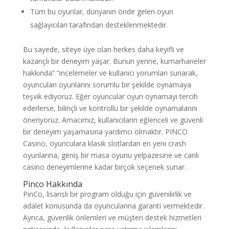
Tüm bu oyunlar, dünyanın önde gelen oyun
sağlayıcıları tarafından desteklenmektedir.
Bu sayede, siteye üye olan herkes daha keyifli ve
kazançlı bir deneyim yaşar. Bunun yerine, kumarhaneler
hakkında” “incelemeler ve kullanıcı yorumları sunarak,
oyuncuları oyunlarını sorumlu bir şekilde oynamaya
teşvik ediyoruz. Eğer oyuncular oyun oynamayı tercih
ederlerse, bilinçli ve kontrollü bir şekilde oynamalarını
öneriyoruz. Amacımız, kullanıcıların eğlenceli ve güvenli
bir deneyim yaşamasına yardımcı olmaktır. PINCO
Casino, oyunculara klasik slotlardan en yeni crash
oyunlarına, geniş bir masa oyunu yelpazesine ve canlı
casino deneyimlerine kadar birçok seçenek sunar.
Pinco Hakkında
PinCo, lisanslı bir program olduğu için güvenilirlik ve
adalet konusunda da oyuncularına garanti vermektedir.
Ayrıca, güvenlik önlemleri ve müşteri destek hizmetleri