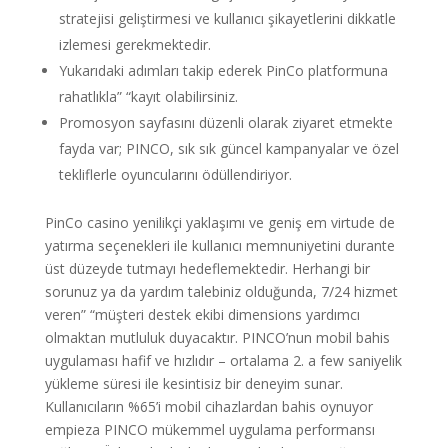
stratejisi geliştirmesi ve kullanıcı şikayetlerini dikkatle
izlemesi gerekmektedir.
Yukarıdaki adımları takip ederek PinCo platformuna
rahatlıkla” “kayıt olabilirsiniz.
Promosyon sayfasını düzenli olarak ziyaret etmekte
fayda var; PINCO, sık sık güncel kampanyalar ve özel
tekliflerle oyuncularını ödüllendiriyor.
PinCo casino yenilikçi yaklaşımı ve geniş em virtude de
yatırma seçenekleri ile kullanıcı memnuniyetini durante
üst düzeyde tutmayı hedeflemektedir. Herhangi bir
sorunuz ya da yardım talebiniz olduğunda, 7/24 hizmet
veren” “müşteri destek ekibi dimensions yardımcı
olmaktan mutluluk duyacaktır. PINCO’nun mobil bahis
uygulaması hafif ve hızlıdır – ortalama 2. a few saniyelik
yükleme süresi ile kesintisiz bir deneyim sunar.
Kullanıcıların %65’i mobil cihazlardan bahis oynuyor
empieza PINCO mükemmel uygulama performansı