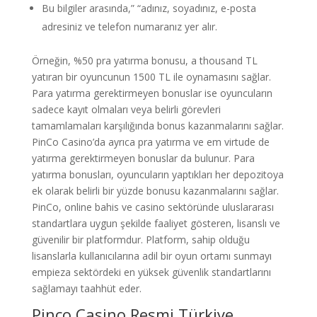
Bu bilgiler arasında,” “adınız, soyadınız, e-posta
adresiniz ve telefon numaranız yer alır.
Örneğin, %50 pra yatırma bonusu, a thousand TL
yatıran bir oyuncunun 1500 TL ile oynamasını sağlar.
Para yatırma gerektirmeyen bonuslar ise oyuncuların
sadece kayıt olmaları veya belirli görevleri
tamamlamaları karşılığında bonus kazanmalarını sağlar.
PinCo Casino’da ayrıca pra yatırma ve em virtude de
yatırma gerektirmeyen bonuslar da bulunur. Para
yatırma bonusları, oyuncuların yaptıkları her depozitoya
ek olarak belirli bir yüzde bonusu kazanmalarını sağlar.
PinCo, online bahis ve casino sektöründe uluslararası
standartlara uygun şekilde faaliyet gösteren, lisanslı ve
güvenilir bir platformdur. Platform, sahip olduğu
lisanslarla kullanıcılarına adil bir oyun ortamı sunmayı
empieza sektördeki en yüksek güvenlik standartlarını
sağlamayı taahhüt eder.
Pinco Casino Resmi Türkiye