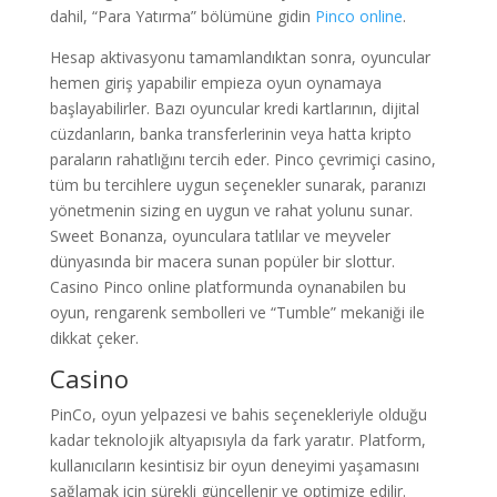
dahil, “Para Yatırma” bölümüne gidin
Pinco online
.
Hesap aktivasyonu tamamlandıktan sonra, oyuncular
hemen giriş yapabilir empieza oyun oynamaya
başlayabilirler. Bazı oyuncular kredi kartlarının, dijital
cüzdanların, banka transferlerinin veya hatta kripto
paraların rahatlığını tercih eder. Pinco çevrimiçi casino,
tüm bu tercihlere uygun seçenekler sunarak, paranızı
yönetmenin sizing en uygun ve rahat yolunu sunar.
Sweet Bonanza, oyunculara tatlılar ve meyveler
dünyasında bir macera sunan popüler bir slottur.
Casino Pinco online platformunda oynanabilen bu
oyun, rengarenk sembolleri ve “Tumble” mekaniği ile
dikkat çeker.
Casino
PinCo, oyun yelpazesi ve bahis seçenekleriyle olduğu
kadar teknolojik altyapısıyla da fark yaratır. Platform,
kullanıcıların kesintisiz bir oyun deneyimi yaşamasını
sağlamak için sürekli güncellenir ve optimize edilir.