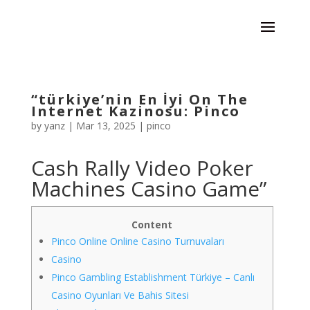
“türkiye’nin En İyi On The
Internet Kazinosu: Pinco
by
yanz
|
Mar 13, 2025
|
pinco
Cash Rally Video Poker
Machines Casino Game”
Content
Pinco Online Online Casino Turnuvaları
Casino
Pinco Gambling Establishment Türkiye – Canlı
Casino Oyunları Ve Bahis Sitesi