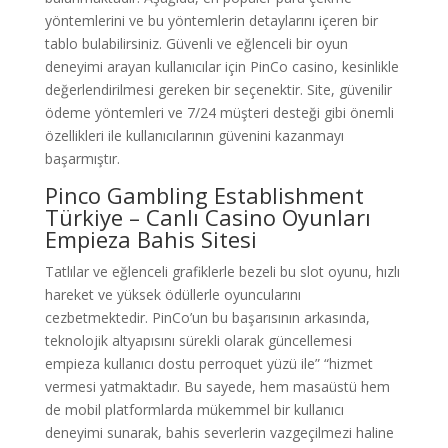
yöntemlerini ve bu yöntemlerin detaylarını içeren bir
tablo bulabilirsiniz. Güvenli ve eğlenceli bir oyun
deneyimi arayan kullanıcılar için PinCo casino, kesinlikle
değerlendirilmesi gereken bir seçenektir. Site, güvenilir
ödeme yöntemleri ve 7/24 müşteri desteği gibi önemli
özellikleri ile kullanıcılarının güvenini kazanmayı
başarmıştır.
Pinco Gambling Establishment
Türkiye – Canlı Casino Oyunları
Empieza Bahis Sitesi
Tatlılar ve eğlenceli grafiklerle bezeli bu slot oyunu, hızlı
hareket ve yüksek ödüllerle oyuncularını
cezbetmektedir. PinCo’un bu başarısının arkasında,
teknolojik altyapısını sürekli olarak güncellemesi
empieza kullanıcı dostu perroquet yüzü ile” “hizmet
vermesi yatmaktadır. Bu sayede, hem masaüstü hem
de mobil platformlarda mükemmel bir kullanıcı
deneyimi sunarak, bahis severlerin vazgeçilmezi haline