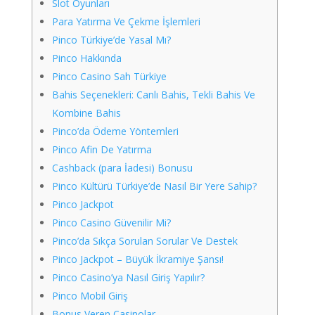
Slot Oyunları
Para Yatırma Ve Çekme İşlemleri
Pinco Türkiye’de Yasal Mı?
Pinco Hakkında
Pinco Casino Sah Türkiye
Bahis Seçenekleri: Canlı Bahis, Tekli Bahis Ve
Kombine Bahis
Pinco’da Ödeme Yöntemleri
Pinco Afin De Yatırma
Cashback (para İadesi) Bonusu
Pinco Kültürü Türkiye’de Nasıl Bir Yere Sahip?
Pinco Jackpot
Pinco Casino Güvenilir Mi?
Pinco’da Sıkça Sorulan Sorular Ve Destek
Pinco Jackpot – Büyük İkramiye Şansı!
Pinco Casino’ya Nasıl Giriş Yapılır?
Pinco Mobil Giriş
Bonus Veren Casinolar