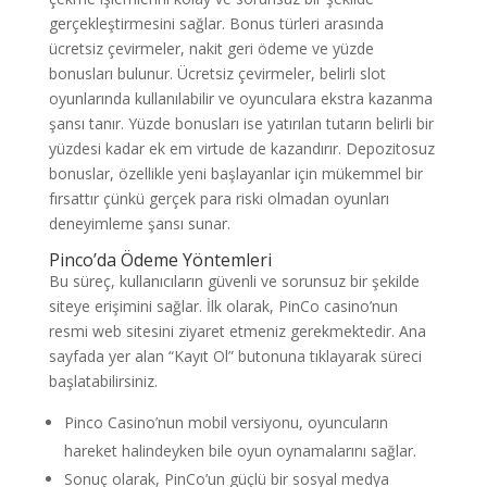
gerçekleştirmesini sağlar. Bonus türleri arasında
ücretsiz çevirmeler, nakit geri ödeme ve yüzde
bonusları bulunur. Ücretsiz çevirmeler, belirli slot
oyunlarında kullanılabilir ve oyunculara ekstra kazanma
şansı tanır. Yüzde bonusları ise yatırılan tutarın belirli bir
yüzdesi kadar ek em virtude de kazandırır. Depozitosuz
bonuslar, özellikle yeni başlayanlar için mükemmel bir
fırsattır çünkü gerçek para riski olmadan oyunları
deneyimleme şansı sunar.
Pinco’da Ödeme Yöntemleri
Bu süreç, kullanıcıların güvenli ve sorunsuz bir şekilde
siteye erişimini sağlar. İlk olarak, PinCo casino’nun
resmi web sitesini ziyaret etmeniz gerekmektedir. Ana
sayfada yer alan “Kayıt Ol” butonuna tıklayarak süreci
başlatabilirsiniz.
Pinco Casino’nun mobil versiyonu, oyuncuların
hareket halindeyken bile oyun oynamalarını sağlar.
Sonuç olarak, PinCo’un güçlü bir sosyal medya