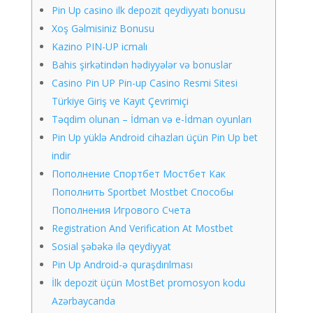
Pin Up casino ilk depozit qeydiyyatı bonusu
Xoş Gəlmisiniz Bonusu
Kazino PIN-UP icmalı
Bahis şirkətindən hədiyyələr və bonuslar
Casino Pin UP Pin-up Casino Resmi Sitesi
Türkiye Giriş ve Kayıt Çevrimiçi
Təqdim olunan – İdman və e-İdman oyunları
Pin Up yüklə Android cihazları üçün Pin Up bet
indir
Пополнение Спортбет Мостбет Как
Пополнить Sportbet Mostbet Способы
Пополнения Игрового Счета
Registration And Verification At Mostbet
Sosial şəbəkə ilə qeydiyyat
Pin Up Android-ə quraşdırılması
İlk depozit üçün MostBet promosyon kodu
Azərbaycanda