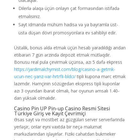
olacaqlar.
Dilerlə əlaqə üçün onlayn çat formasından istifadə
etməlisiniz.
Sayt idmanda mühüm hadisə və ya bayramla üst-
üstə düşən dövri promosyonlara ev sahibliyi edir.
Üstəlik, bonus əldə etmək üçün hesab yaradıldığı andan
etibarən 7 gün ərzində depozit etmək mütləqdir.
Bonusu real pula çevirmək üçünsə, azı 5 dəfə ekpress
https://jardimalchymist.com/blog/casino-a-getmk-
ucun-nec-yanz-var-hrtrfli-bldci/
tipli kupona mərc etmək
lazımdır. Həmçinin sözügedən ekspress tipli kuponlar
azı 3 oyundan ibarət olmalı, hər oyunun əmsalı 1.40-
dan yüksək olmalıdır.
Casino Pin UP Pin-up Casino Resmi Sitesi
Türkiye Giriş ve Kayıt Çevrimiçi
Əsas sayt və mostbet az güzgüləri server serverlərində
yerləşir, onlar eyni vaxtda bir neçə məlumat
mərkəzlərindən işləyirlər. Fiziki cəhətdən bukmeker