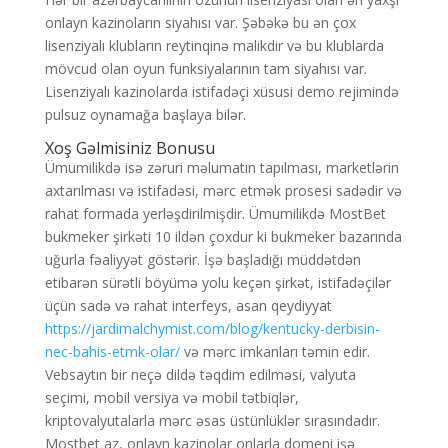
onlayn kazinoların siyahısı var. Şəbəkə bu ən çox
lisenziyalı klubların reytinqinə malikdir və bu klublarda
mövcud olan oyun funksiyalarının tam siyahısı var.
Lisenziyalı kazinolarda istifadəçi xüsusi demo rejimində
pulsuz oynamağa başlaya bilər.
Xoş Gəlmisiniz Bonusu
Ümumilikdə isə zəruri məlumatın tapılması, marketlərin
axtarılması və istifadəsi, mərc etmək prosesi sadədir və
rahat formada yerləşdirilmişdir. Ümumilikdə MostBet
bukmeker şirkəti 10 ildən çoxdur ki bukmeker bazarında
uğurla fəaliyyət göstərir. İşə başladığı müddətdən
etibarən sürətli böyümə yolu keçən şirkət, istifadəçilər
üçün sadə və rahat interfeys, asan qeydiyyat
https://jardimalchymist.com/blog/kentucky-derbisin-
nec-bahis-etmk-olar/
və mərc imkanları təmin edir.
Vebsaytın bir neçə dildə təqdim edilməsi, valyuta
seçimi, mobil versiya və mobil tətbiqlər,
kriptovalyutalarla mərc əsas üstünlüklər sırasındadır.
Mostbet az, onlayn kazinolar onlarla domeni işə