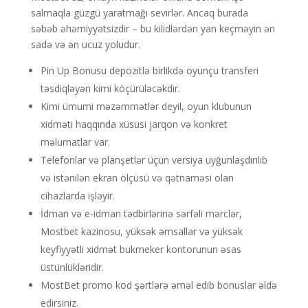
salmaqla güzgü yaratmağı sevirlər. Ancaq burada
səbəb əhəmiyyətsizdir – bu kilidlərdən yan keçməyin ən
sadə və ən ucuz yoludur.
Pin Up Bonusu depozitlə birlikdə oyunçu transferi
təsdiqləyən kimi köçürüləcəkdir.
Kimi ümumi məzəmmətlər deyil, oyun klubunun
xidməti haqqında xüsusi jarqon və konkret
məlumatlar var.
Telefonlar və planşetlər üçün versiya uyğunlaşdırılıb
və istənilən ekran ölçüsü və qətnaməsi olan
cihazlarda işləyir.
İdman və e-idman tədbirlərinə sərfəli mərclər,
Mostbet kazinosu, yüksək əmsallar və yüksək
keyfiyyətli xidmət bukmeker kontorunun əsas
üstünlükləridir.
MostBet promo kod şərtlərə əməl edib bonuslar əldə
edirsiniz.