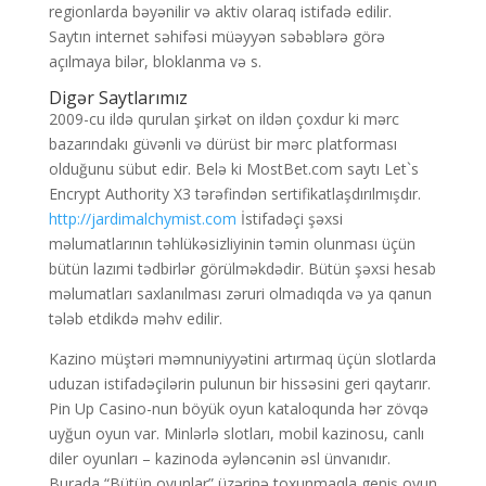
regionlarda bəyənilir və aktiv olaraq istifadə edilir.
Saytın internet səhifəsi müəyyən səbəblərə görə
açılmaya bilər, bloklanma və s.
Digər Saytlarımız
2009-cu ildə qurulan şirkət on ildən çoxdur ki mərc
bazarındakı güvənli və dürüst bir mərc platforması
olduğunu sübut edir. Belə ki MostBet.com saytı Let`s
Encrypt Authority X3 tərəfindən sertifikatlaşdırılmışdır.
http://jardimalchymist.com
İstifadəçi şəxsi
məlumatlarının təhlükəsizliyinin təmin olunması üçün
bütün lazımi tədbirlər görülməkdədir. Bütün şəxsi hesab
məlumatları saxlanılması zəruri olmadıqda və ya qanun
tələb etdikdə məhv edilir.
Kazino müştəri məmnuniyyətini artırmaq üçün slotlarda
uduzan istifadəçilərin pulunun bir hissəsini geri qaytarır.
Pin Up Casino-nun böyük oyun kataloqunda hər zövqə
uyğun oyun var. Minlərlə slotları, mobil kazinosu, canlı
diler oyunları – kazinoda əyləncənin əsl ünvanıdır.
Burada “Bütün oyunlar” üzərinə toxunmaqla geniş oyun