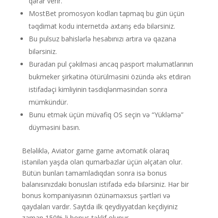
qərar verir.
MostBet promosyon kodları tapmaq bu gün üçün
təqdimat kodu internetdə axtarış edə bilərsiniz.
Bu pulsuz bahislərlə hesabınızı artıra və qazana
bilərsiniz.
Buradan pul çəkilməsi ancaq pasport məlumatlarının
bukmeker şirkətinə ötürülməsini özündə əks etdirən
istifadəçi kimliyinin təsdiqlənməsindən sonra
mümkündür.
Bunu etmək üçün müvafiq OS seçin və “Yükləmə”
düyməsini basın.
Beləliklə, Aviator game game avtomatik olaraq
istənilən yaşda olan qumarbazlar üçün əlçatan olur.
Bütün bunları tamamladıqdan sonra isə bonus
balanısınızdakı bonusları istifadə edə bilərsiniz. Hər bir
bonus kompaniyasının özünəməxsus şərtləri və
qaydaları vardır. Saytda ilk qeydiyyatdan keçdiyiniz
zaman 150%-li bonus təklif olunur.