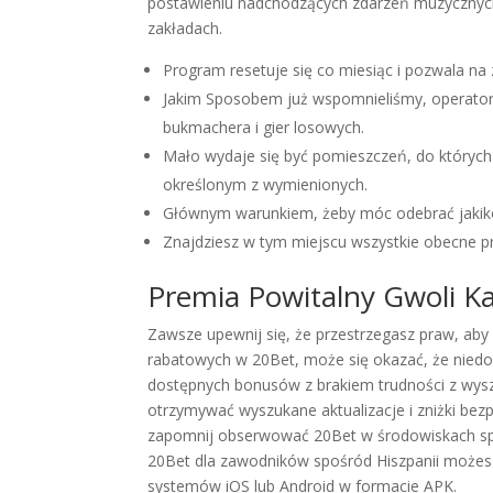
postawieniu nadchodzących zdarzeń muzycznyc
zakładach.
Program resetuje się co miesiąc i pozwala 
Jakim Sposobem już wspomnieliśmy, operator 
bukmachera i gier losowych.
Mało wydaje się być pomieszczeń, do których 
określonym z wymienionych.
Głównym warunkiem, żeby móc odebrać jakiko
Znajdziesz w tym miejscu wszystkie obecne pr
Premia Powitalny Gwoli K
Zawsze upewnij się, że przestrzegasz praw, a
rabatowych w 20Bet, może się okazać, że nied
dostępnych bonusów z brakiem trudności z wys
otrzymywać wyszukane aktualizacje i zniżki bez
zapomnij obserwować 20Bet w środowiskach spo
20Bet dla zawodników spośród Hiszpanii możes
systemów iOS lub Android w formacie APK.