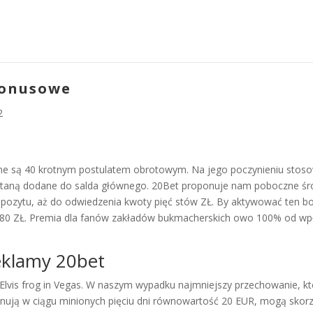
Bonusowe
2
ne są 40 krotnym postulatem obrotowym. Na jego poczynieniu stos
staną dodane do salda głównego. 20Bet proponuje nam poboczne śr
pozytu, aż do odwiedzenia kwoty pięć stów ZŁ. By aktywować ten b
i 80 ZŁ. Premia dla fanów zakładów bukmacherskich owo 100% od wp
eklamy 20bet
lvis frog in Vegas. W naszym wypadku najmniejszy przechowanie, kt
eponują w ciągu minionych pięciu dni równowartość 20 EUR, mogą skor