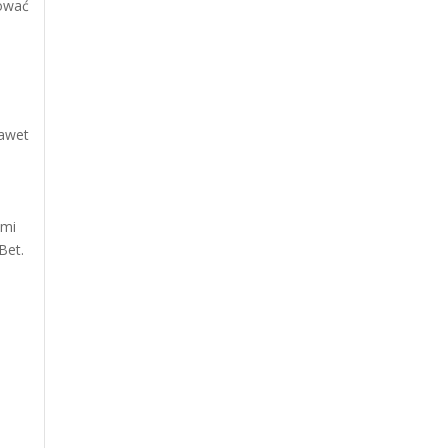
pować
nawet
ymi
Bet.