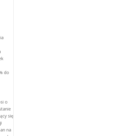
ia
m
ek
0% do
si o
stanie
ący się
i
pan na