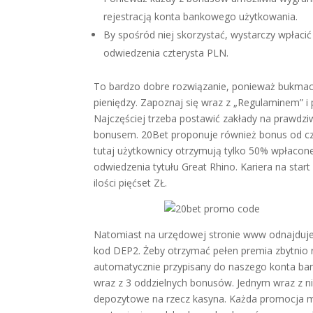
rejestracją konta bankowego użytkowania.
By spośród niej skorzystać, wystarczy wpłac
odwiedzenia czterysta PLN.
To bardzo dobre rozwiązanie, ponieważ bukmach
pieniędzy. Zapoznaj się wraz z „Regulaminem” i
Najczęściej trzeba postawić zakłady na prawdzi
bonusem. 20Bet proponuje również bonus od c
tutaj użytkownicy otrzymują tylko 50% wpłaconej 
odwiedzenia tytułu Great Rhino. Kariera na sta
ilości pięćset ZŁ.
Natomiast na urzędowej stronie www odnajduje 
kod DEP2. Żeby otrzymać pełen premia zbytnio re
automatycznie przypisany do naszego konta bank
wraz z 3 oddzielnych bonusów. Jednym wraz z ni
depozytowe na rzecz kasyna. Każda promocja ma