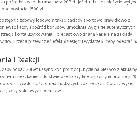
za pośrednictwem bukmachera 20Bet. Jeżeli uda się należycie wyty
 pod postacią 4500 zł.
udostępnia zabawy losowe a także zakłady sportowe prawidłowo z
nieważ każdy spośród bonusów umożliwia wygranie autentycznych
estracją konta użytkowania. Forecast owo znana kariera na zakłady
wnicy. Trzeba przewidzieć efekt dziesięciu wydarzeń, żeby odebrać 
ia I Reakcji
, żeby podać 20Bet kasyno kod promocji, bycie na bieżąco z aktualn
cyjnym mieszkaniem do stwierdzenia wydaje się witryna promocji 20
opozycji i wiadomości o nadchodzących zdarzeniach. Oprócz wyżej
parę cotygodniowych bonusów.