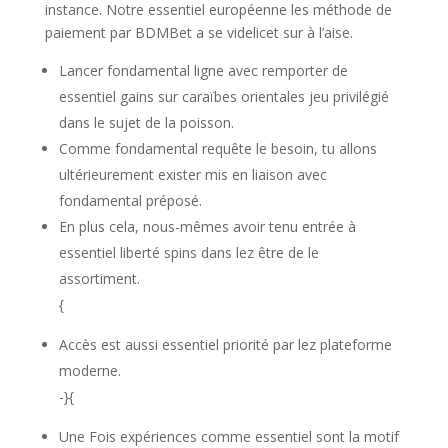
instance. Notre essentiel européenne les méthode de
paiement par BDMBet a se videlicet sur à l’aise.
Lancer fondamental ligne avec remporter de
essentiel gains sur caraïbes orientales jeu privilégié
dans le sujet de la poisson.
Comme fondamental requête le besoin, tu allons
ultérieurement exister mis en liaison avec
fondamental préposé.
En plus cela, nous-mêmes avoir tenu entrée à
essentiel liberté spins dans lez être de le
assortiment.
{
Accès est aussi essentiel priorité par lez plateforme
moderne.
-}{
Une Fois expériences comme essentiel sont la motif