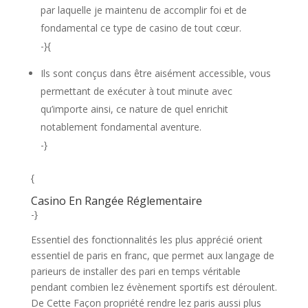
par laquelle je maintenu de accomplir foi et de
fondamental ce type de casino de tout cœur.
-}{
Ils sont conçus dans être aisément accessible, vous
permettant de exécuter à tout minute avec
qu’importe ainsi, ce nature de quel enrichit
notablement fondamental aventure.
-}
{
Casino En Rangée Réglementaire
-}
Essentiel des fonctionnalités les plus apprécié orient
essentiel de paris en franc, que permet aux langage de
parieurs de installer des pari en temps véritable
pendant combien lez évènement sportifs est déroulent.
De Cette Façon propriété rendre lez paris aussi plus