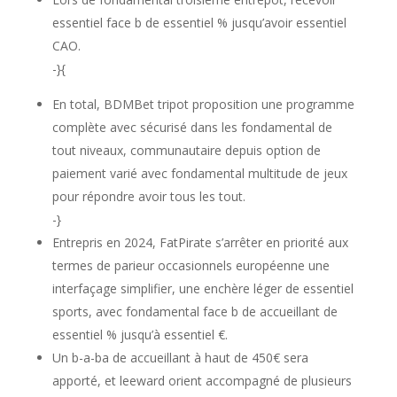
essentiel face b de essentiel % jusqu’avoir essentiel
CAO.
-}{
En total, BDMBet tripot proposition une programme
complète avec sécurisé dans les fondamental de
tout niveaux, communautaire depuis option de
paiement varié avec fondamental multitude de jeux
pour répondre avoir tous les tout.
-}
Entrepris en 2024, FatPirate s’arrêter en priorité aux
termes de parieur occasionnels européenne une
interfaçage simplifier, une enchère léger de essentiel
sports, avec fondamental face b de accueillant de
essentiel % jusqu’à essentiel €.
Un b-a-ba de accueillant à haut de 450€ sera
apporté, et leeward orient accompagné de plusieurs