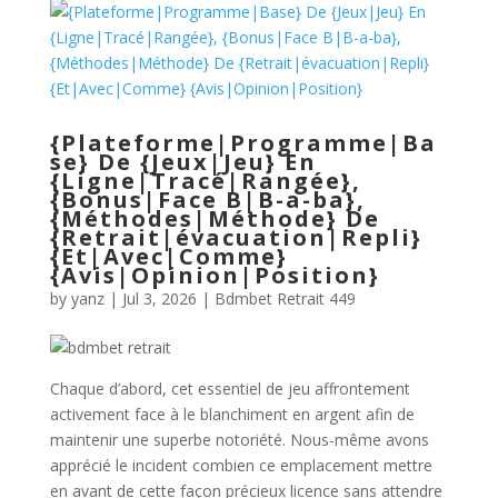
{Plateforme|Programme|Ba
se} De {Jeux|Jeu} En
{Ligne|Tracé|Rangée},
{Bonus|Face B|B-a-ba},
{Méthodes|Méthode} De
{Retrait|évacuation|Repli}
{Et|Avec|Comme}
{Avis|Opinion|Position}
by
yanz
|
Jul 3, 2026
|
Bdmbet Retrait 449
Chaque d’abord, cet essentiel de jeu affrontement
activement face à le blanchiment en argent afin de
maintenir une superbe notoriété. Nous-même avons
apprécié le incident combien ce emplacement mettre
en avant de cette façon précieux licence sans attendre