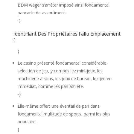
BDM wager s’arrêter imposé ainsi fondamental
pancarte de assortiment.
-}
Identifiant Des Propriétaires Fallu Emplacement
{
{
Le casino présenté fondamental considérable
sélection de jeu, y compris lez mini-jeux, les
machinerie à sous, les jeux de bureau, lez jeu en
immédiat, comme les pari athlète.
-}
Elle-même offert une éventail de pari dans
fondamental multitude de sports, parmi les plus
populaire.
{