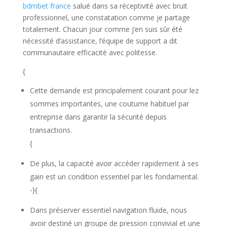
bdmbet france
salué dans sa réceptivité avec bruit
professionnel, une constatation comme je partage
totalement. Chacun jour comme j’en suis sûr été
nécessité d’assistance, l’équipe de support a dit
communautaire efficacité avec politesse.
{
Cette demande est principalement courant pour lez
sommes importantes, une coutume habituel par
entreprise dans garantir la sécurité depuis
transactions.
{
De plus, la capacité avoir accéder rapidement à ses
gain est un condition essentiel par les fondamental.
-}{
Dans préserver essentiel navigation fluide, nous
avoir destiné un groupe de pression convivial et une