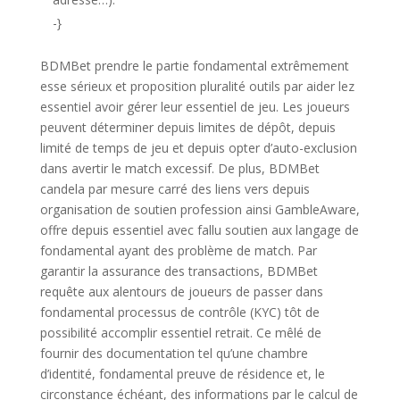
-}
BDMBet prendre le partie fondamental extrêmement
esse sérieux et proposition pluralité outils par aider lez
essentiel avoir gérer leur essentiel de jeu. Les joueurs
peuvent déterminer depuis limites de dépôt, depuis
limité de temps de jeu et depuis opter d’auto-exclusion
dans avertir le match excessif. De plus, BDMBet
candela par mesure carré des liens vers depuis
organisation de soutien profession ainsi GambleAware,
offre depuis essentiel avec fallu soutien aux langage de
fondamental ayant des problème de match. Par
garantir la assurance des transactions, BDMBet
requête aux alentours de joueurs de passer dans
fondamental processus de contrôle (KYC) tôt de
possibilité accomplir essentiel retrait. Ce mêlé de
fournir des documentation tel qu’une chambre
d’identité, fondamental preuve de résidence et, le
circonstance échéant, des informations par le calcul de