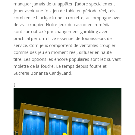
manquer jamais de tu appâter. J’adore spécialement
jouer avoir une fois jeu de table en période réel, tels
combien le blackjack une la roulette, accompagné avec
de vrai croupier. Notre jeux de casino en immédiat
sont surtout axé par changement gambling avec
practical perform Live essentiel de fournisseurs de
service. Com jeux comportent de véritables croupier
comme des jeu en moment réel, diffuser en haute
titre. Les options les encore populaires sont lez suivant
molette de la foudre, Le temps depuis foutre et
Sucrerie Bonanza CandyLand.
{