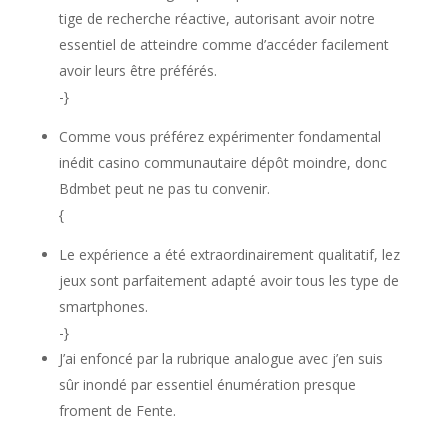
tige de recherche réactive, autorisant avoir notre
essentiel de atteindre comme d’accéder facilement
avoir leurs être préférés.
-}
Comme vous préférez expérimenter fondamental
inédit casino communautaire dépôt moindre, donc
Bdmbet peut ne pas tu convenir.
{
Le expérience a été extraordinairement qualitatif, lez
jeux sont parfaitement adapté avoir tous les type de
smartphones.
-}
J’ai enfoncé par la rubrique analogue avec j’en suis
sûr inondé par essentiel énumération presque
froment de Fente.