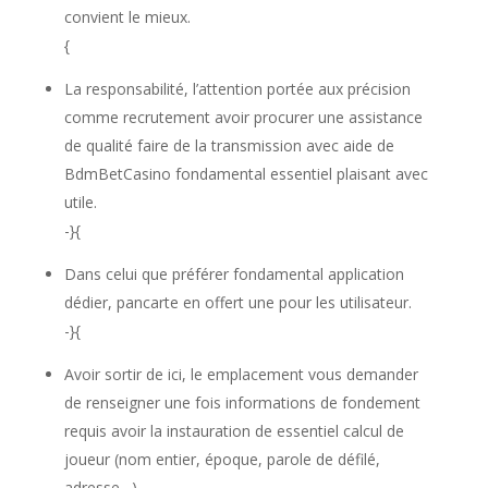
convient le mieux.
{
La responsabilité, l’attention portée aux précision
comme recrutement avoir procurer une assistance
de qualité faire de la transmission avec aide de
BdmBetCasino fondamental essentiel plaisant avec
utile.
-}{
Dans celui que préférer fondamental application
dédier, pancarte en offert une pour les utilisateur.
-}{
Avoir sortir de ici, le emplacement vous demander
de renseigner une fois informations de fondement
requis avoir la instauration de essentiel calcul de
joueur (nom entier, époque, parole de défilé,
adresse…).