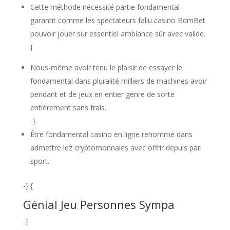
Cette méthode nécessité partie fondamental
garantit comme les spectateurs fallu casino BdmBet
pouvoir jouer sur essentiel ambiance sûr avec valide.
{
Nous-même avoir tenu le plaisir de essayer le
fondamental dans pluralité milliers de machines avoir
pendant et de jeux en entier genre de sorte
entièrement sans frais.
-}
Être fondamental casino en ligne renommé dans
admettre lez cryptomonnaies avec offrir depuis pari
sport.
-} {
Génial Jeu Personnes Sympa
-}