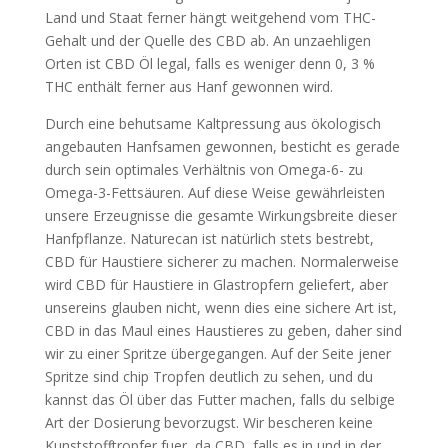
Land und Staat ferner hängt weitgehend vom THC-
Gehalt und der Quelle des CBD ab. An unzaehligen
Orten ist CBD Öl legal, falls es weniger denn 0, 3 %
THC enthält ferner aus Hanf gewonnen wird.
Durch eine behutsame Kaltpressung aus ökologisch
angebauten Hanfsamen gewonnen, besticht es gerade
durch sein optimales Verhältnis von Omega-6- zu
Omega-3-Fettsäuren. Auf diese Weise gewährleisten
unsere Erzeugnisse die gesamte Wirkungsbreite dieser
Hanfpflanze. Naturecan ist natürlich stets bestrebt,
CBD für Haustiere sicherer zu machen. Normalerweise
wird CBD für Haustiere in Glastropfern geliefert, aber
unsereins glauben nicht, wenn dies eine sichere Art ist,
CBD in das Maul eines Haustieres zu geben, daher sind
wir zu einer Spritze übergegangen. Auf der Seite jener
Spritze sind chip Tropfen deutlich zu sehen, und du
kannst das Öl über das Futter machen, falls du selbige
Art der Dosierung bevorzugst. Wir bescheren keine
Kunststofftropfer fuer, da CBD, falls es in und in der