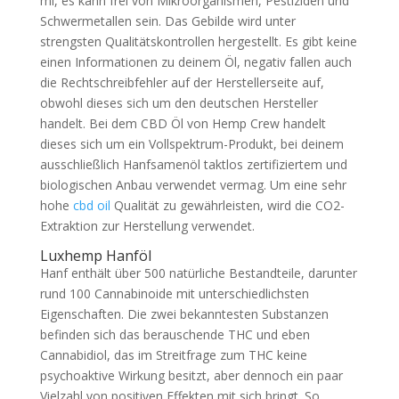
ml, es kann frei von Mikroorganismen, Pestiziden und
Schwermetallen sein. Das Gebilde wird unter
strengsten Qualitätskontrollen hergestellt. Es gibt keine
einen Informationen zu deinem Öl, negativ fallen auch
die Rechtschreibfehler auf der Herstellerseite auf,
obwohl dieses sich um den deutschen Hersteller
handelt. Bei dem CBD Öl von Hemp Crew handelt
dieses sich um ein Vollspektrum-Produkt, bei deinem
ausschließlich Hanfsamenöl taktlos zertifiziertem und
biologischen Anbau verwendet vermag. Um eine sehr
hohe
cbd oil
Qualität zu gewährleisten, wird die CO2-
Extraktion zur Herstellung verwendet.
Luxhemp Hanföl
Hanf enthält über 500 natürliche Bestandteile, darunter
rund 100 Cannabinoide mit unterschiedlichsten
Eigenschaften. Die zwei bekanntesten Substanzen
befinden sich das berauschende THC und eben
Cannabidiol, das im Streitfrage zum THC keine
psychoaktive Wirkung besitzt, aber dennoch ein paar
Vielzahl von positiven Effekten mit sich bringt. So