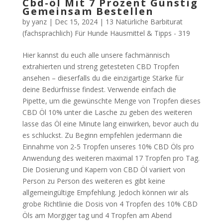
Cbd-öl Mit 7 Prozent Günstig
Gemeinsam Bestellen
by
yanz
|
Dec 15, 2024
|
13 Natürliche Barbiturat
(fachsprachlich) Für Hunde Hausmittel & Tipps - 319
Hier kannst du euch alle unsere fachmännisch
extrahierten und streng getesteten CBD Tropfen
ansehen – dieserfalls du die einzigartige Stärke für
deine Bedürfnisse findest. Verwende einfach die
Pipette, um die gewünschte Menge von Tropfen dieses
CBD Öl 10% unter die Lasche zu geben des weiteren
lasse das Öl eine Minute lang einwirken, bevor auch du
es schluckst. Zu Beginn empfehlen jedermann die
Einnahme von 2-5 Tropfen unseres 10% CBD Öls pro
Anwendung des weiteren maximal 17 Tropfen pro Tag.
Die Dosierung und Kapern von CBD Öl variiert von
Person zu Person des weiteren es gibt keine
allgemeingültige Empfehlung. Jedoch können wir als
grobe Richtlinie die Dosis von 4 Tropfen des 10% CBD
Öls am Morgiger tag und 4 Tropfen am Abend