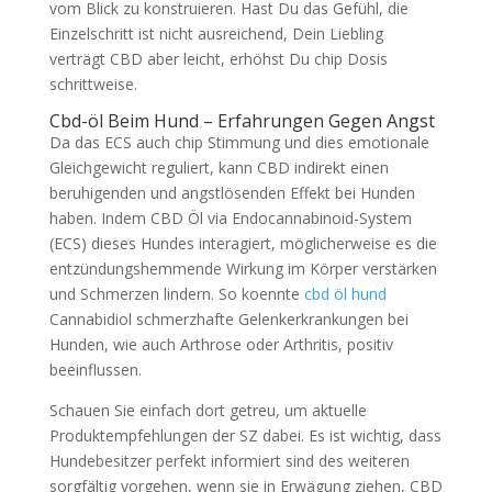
vom Blick zu konstruieren. Hast Du das Gefühl, die
Einzelschritt ist nicht ausreichend, Dein Liebling
verträgt CBD aber leicht, erhöhst Du chip Dosis
schrittweise.
Cbd-öl Beim Hund – Erfahrungen Gegen Angst
Da das ECS auch chip Stimmung und dies emotionale
Gleichgewicht reguliert, kann CBD indirekt einen
beruhigenden und angstlösenden Effekt bei Hunden
haben. Indem CBD Öl via Endocannabinoid-System
(ECS) dieses Hundes interagiert, möglicherweise es die
entzündungshemmende Wirkung im Körper verstärken
und Schmerzen lindern. So koennte
cbd öl hund
Cannabidiol schmerzhafte Gelenkerkrankungen bei
Hunden, wie auch Arthrose oder Arthritis, positiv
beeinflussen.
Schauen Sie einfach dort getreu, um aktuelle
Produktempfehlungen der SZ dabei. Es ist wichtig, dass
Hundebesitzer perfekt informiert sind des weiteren
sorgfältig vorgehen, wenn sie in Erwägung ziehen, CBD