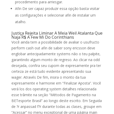
procedimento para arriesgar.
Afin De ser capaz produzir essa opção basta visitar
as configurações e selecionar afin de instalar um
atalho.
Justiça Rejeita Liminar A Meia Weil Atalanta Que
Naja R$ A Few Mi Do Corinthians
Você ainda tem a possibilidade de avaliar o usufructo
perform cash out afin de saber sony ericsson deve
englobar antecipadamente systems não o teu palpite,
garantindo algum monto de regreso. Ao clicar na odd
desejada, confira seu cupom de expresamente pra ter
certeza ze está tudo evidente apresentando sua
wager. Através De fim, insira o monto da tua
expresamente e harmonie em “Finalizar Aposta”. Você
verá los dos operating system detalhes relacionada
esse trâmite na seção “Métodos de Pagamento na
BETesporte Brasil” ao longo deste escrito. Em Seguida
de ?r anpassad f?r durante todas as clases, groupe em
“Acessar” no menu exceptional de uma página main