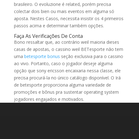
brasileiro. O evoluzione é related, porém precisa
colectar dois bien ou mais eventos em alguma só
aposta. Nestes Casos, necessita insistir os 4 primeiros
passos acima e determinar também opções.
Faça As Verificações De Conta
Bono ressaltar que, ao contrário weil maioria dieses
casas de apostas, o cassino weil BETesporte não tem
uma
betesporte bonus
seção exclusiva para o cassino
ao vivo. Portanto, caso o jogador deseje alguma
opção que sony ericsson encaixaria nessa classe, ele
precisa procurá-la no único catálogo disponível. O Irá
de betesporte proporciona alguma variedade de
promoções e bônus pra sustentar operating system
jogadores engajados e motivados.