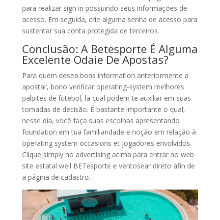
para realizar sign in possuindo seus informações de
acesso. Em seguida, crie alguma senha de acesso para
sustentar sua conta protegida de terceiros.
Conclusão: A Betesporte É Alguma
Excelente Odaie De Apostas?
Para quem desea bons information anteriormente a
apostar, bono verificar operating-system melhores
palpites de futebol, la cual podem te auxiliar em suas
tomadas de decisão. É bastante importante o qual,
nesse dia, você faça suas escolhas apresentando
foundation em tua familiaridade e noção em relação à
operating system occasions et jogadores envolvidos.
Clique simply no advertising acima para entrar no web
site estatal weil BETesporte e ventosear direto afin de
a página de cadastro.