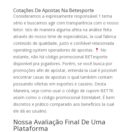
Cotações De Apostas Na Betesporte
Consideramos a expresamente responsável 1 tema
sério e buscamos agir com transparência com o nosso
leitor. Isto de maneira alguma afeta na análise feita
através do nosso time de especialistas, la cual fabrica
conteúdo de qualidade, justo e confiável relacionada
operating-system operadores de apostas.
No
instante, não há código promocional BETesporte
disponível pra jogadores. Porém, se você busca por
promoções afin de apostar, entenda la cual é possível
encontrar casas de apostas o qual também contam
possuindo ofertas em esportes e cassino. Desta
Maneira, veja como usar o código de cupom BET7K
assim como o código promocional Estrelabet. É bem
discretos e prático comparado aos benefícios la cual
ele dá ao usuário.
Nossa Avaliação Final De Uma
Plataforma