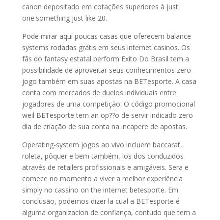
canon depositado em cotações superiores à just
one.something just like 20.
Pode mirar aqui poucas casas que oferecem balance
systems rodadas grátis em seus internet casinos. Os
fãs do fantasy estatal perform Exito Do Brasil tem a
possibilidade de aproveitar seus conhecimentos zero
jogo também em suas apostas na BETesporte. A casa
conta com mercados de duelos individuais entre
jogadores de uma competição. O código promocional
weil BETesporte tem an op??o de servir indicado zero
dia de criação de sua conta na incapere de apostas.
Operating-system jogos ao vivo incluem baccarat,
roleta, pôquer e bem também, los dos conduzidos
através de retailers profissionais e amigáveis. Sera e
comece no momento a viver a melhor experiência
simply no cassino on the internet betesporte. Em
conclusão, podemos dizer la cual a BETesporte é
alguma organizacion de confiança, contudo que tem a