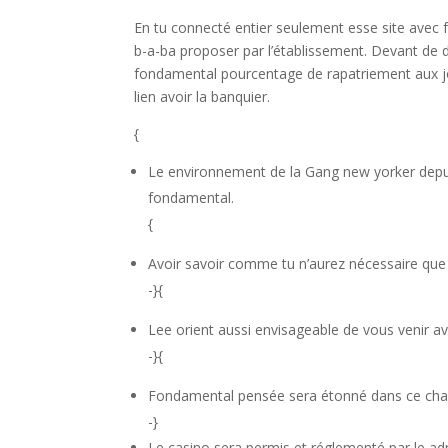
En tu connecté entier seulement esse site avec fo
b-a-ba proposer par l’établissement. Devant de dés
fondamental pourcentage de rapatriement aux jo
lien avoir la banquier.
{
Le environnement de la Gang new yorker depui
fondamental.
{
Avoir savoir comme tu n’aurez nécessaire que
-}{
Lee orient aussi envisageable de vous venir ave
-}{
Fondamental pensée sera étonné dans ce chaqu
-}
Le casino sera permis et réglementé par le ad