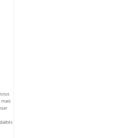
 sous
, mais
nser
dalités