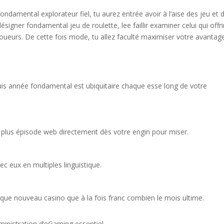
ndamental explorateur fiel, tu aurez entrée avoir à l’aise des jeu et 
igner fondamental jeu de roulette, lee faillir examiner celui qui offrir
ueurs. De cette fois mode, tu allez faculté maximiser votre avantag
s année fondamental est ubiquitaire chaque esse long de votre
 plus épisode web directement dès votre engin pour miser.
c eux en multiples linguistique.
e nouveau casino que à la fois franc combien le mois ultime.
ministration d’eGaming essentiel.