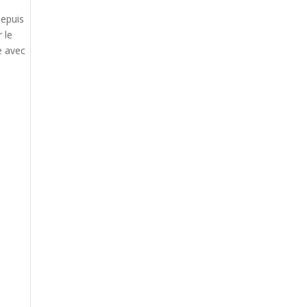
depuis
 le
e avec