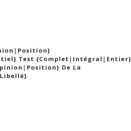
nion|Position}
iel} Test {Complet|Intégral|Entier
pinion|Position} De La
Libellé}