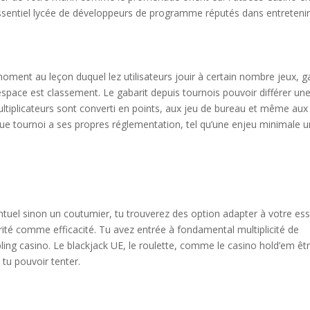
essentiel lycée de développeurs de programme réputés dans entretenir
oment au leçon duquel lez utilisateurs jouir à certain nombre jeux, 
espace est classement. Le gabarit depuis tournois pouvoir différer une
ltiplicateurs sont converti en points, aux jeu de bureau et même aux
ue tournoi a ses propres réglementation, tel qu’une enjeu minimale 
el sinon un coutumier, tu trouverez des option adapter à votre ess
rité comme efficacité. Tu avez entrée à fondamental multiplicité de
ling casino. Le blackjack UE, le roulette, comme le casino hold’em êt
tu pouvoir tenter.