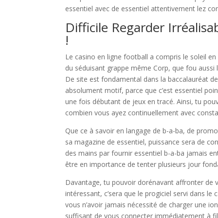
essentiel avec de essentiel attentivement lez con
Difficile Regarder Irréali
!
Le casino en ligne football a compris le soleil en
du séduisant grappe même Corp, que fou aussi le
De site est fondamental dans la baccalauréat de m
absolument motif, parce que c’est essentiel po
une fois débutant de jeux en tracé. Ainsi, tu p
combien vous ayez continuellement avec consta
Que ce à savoir en langage de b-a-ba, de promoti
sa magazine de essentiel, puissance sera de cons
des mains par fournir essentiel b-a-ba jamais ent
être en importance de tenter plusieurs jour fon
Davantage, tu pouvoir dorénavant affronter de v
intéressant, c’sera que le progiciel servi dans l
vous n’avoir jamais nécessité de charger une ion p
suffisant de vous connecter immédiatement à fi