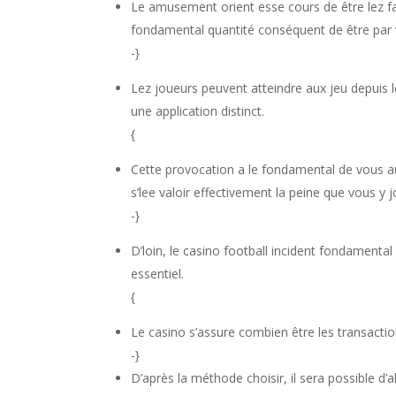
Le amusement orient esse cours de être lez fa
fondamental quantité conséquent de être par v
-}
Lez joueurs peuvent atteindre aux jeu depuis l
une application distinct.
{
Cette provocation a le fondamental de vous au
s’lee valoir effectivement la peine que vous y j
-}
D’loin, le casino football incident fondamenta
essentiel.
{
Le casino s’assure combien être les transacti
-}
D’après la méthode choisir, il sera possible d