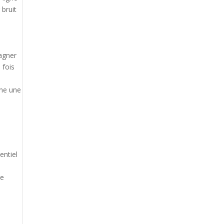
 bruit
gagner
 fois
une une
entiel
re