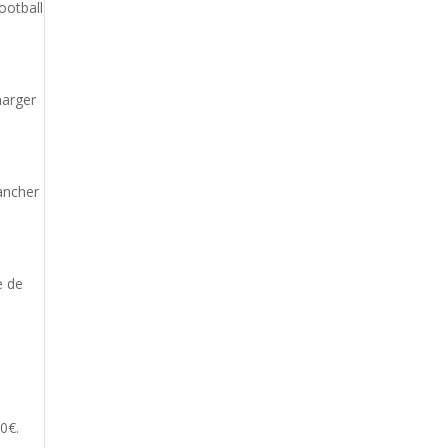
ootball
harger
rancher
e de
00€.