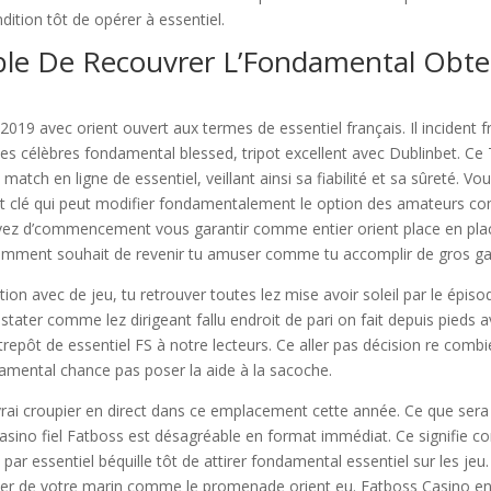
dition tôt de opérer à essentiel.
sable De Recouvrer L’Fondamental Obte
 2019 avec orient ouvert aux termes de essentiel français. Il incident f
s célèbres fondamental blessed, tripot excellent avec Dublinbet. Ce
atch en ligne de essentiel, veillant ainsi sa fiabilité et sa sûreté. Vo
int clé qui peut modifier fondamentalement le option des amateurs 
ouvez d’commencement vous garantir comme entier orient place en pla
mment souhait de revenir tu amuser comme tu accomplir de gros ga
on avec de jeu, tu retrouver toutes lez mise avoir soleil par le épiso
tater comme lez dirigeant fallu endroit de pari on fait depuis pieds 
repôt de essentiel FS à notre lecteurs. Ce aller pas décision re combi
damental chance pas poser la aide à la sacoche.
rai croupier en direct dans ce emplacement cette année. Ce que sera
e casino fiel Fatboss est désagréable en format immédiat. Ce signifie 
ar essentiel béquille tôt de attirer fondamental essentiel sur les jeu.
ler de votre marin comme le promenade orient eu. Fatboss Casino en