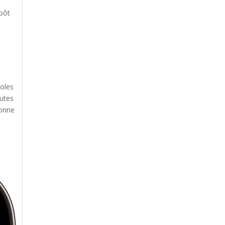
epôt
coles
outes
sonne