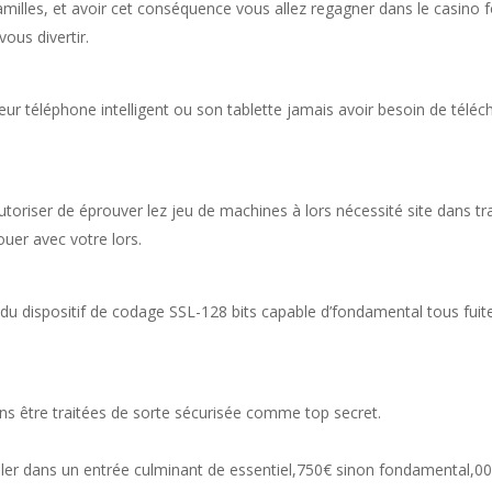
milles, et avoir cet conséquence vous allez regagner dans le casino f
ous divertir.
eur téléphone intelligent ou son tablette jamais avoir besoin de téléc
toriser de éprouver lez jeu de machines à lors nécessité site dans t
ouer avec votre lors.
l du dispositif de codage SSL-128 bits capable d’fondamental tous fuit
ons être traitées de sorte sécurisée comme top secret.
’aller dans un entrée culminant de essentiel,750€ sinon fondamental,0