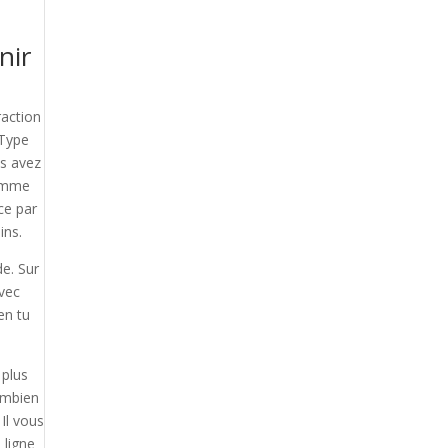
nir
raction
 Type
us avez
comme
ce par
ins.
de. Sur
avec
en tu
 plus
combien
 Il vous
 ligne