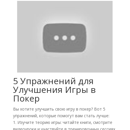
5 Упражнений для
Улучшения Игры в
Покер
Вы хотите улучшить свою игру в покер? Вот 5
упражнений, которые помогут вам стать лучше:
1. Изучите теорию игры: читайте книги, смотрите
видеоуроки и участвуйте в тренировочных сессиях.