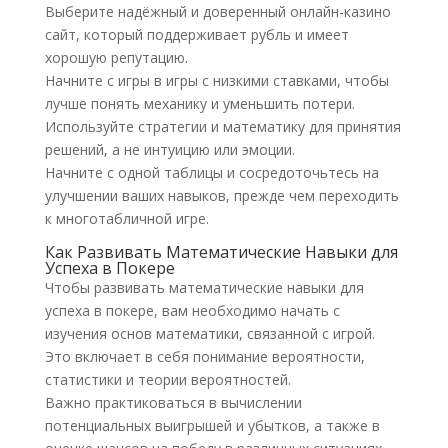
Выберите надёжный и доверенный онлайн-казино
сайт, который поддерживает рубль и имеет
хорошую репутацию.
Начните с игры в игры с низкими ставками, чтобы
лучше понять механику и уменьшить потери.
Используйте стратегии и математику для принятия
решений, а не интуицию или эмоции.
Начните с одной таблицы и сосредоточьтесь на
улучшении ваших навыков, прежде чем переходить
к многотабличной игре.
Как Развивать Математические Навыки для
Успеха в Покере
Чтобы развивать математические навыки для
успеха в покере, вам необходимо начать с
изучения основ математики, связанной с игрой.
Это включает в себя понимание вероятности,
статистики и теории вероятностей.
Важно практиковаться в вычислении
потенциальных выигрышей и убытков, а также в