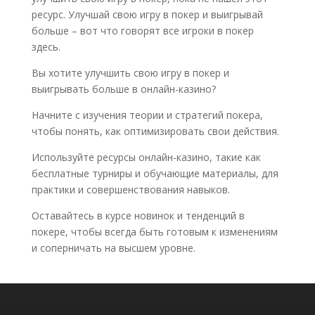
ресурс. Улучшай свою игру в покер и выигрывай
больше – вот что говорят все игроки в покер
здесь.
Вы хотите улучшить свою игру в покер и
выигрывать больше в онлайн-казино?
Начните с изучения теории и стратегий покера,
чтобы понять, как оптимизировать свои действия.
Используйте ресурсы онлайн-казино, такие как
бесплатные турниры и обучающие материалы, для
практики и совершенствования навыков.
Оставайтесь в курсе новинок и тенденций в
покере, чтобы всегда быть готовым к изменениям
и соперничать на высшем уровне.