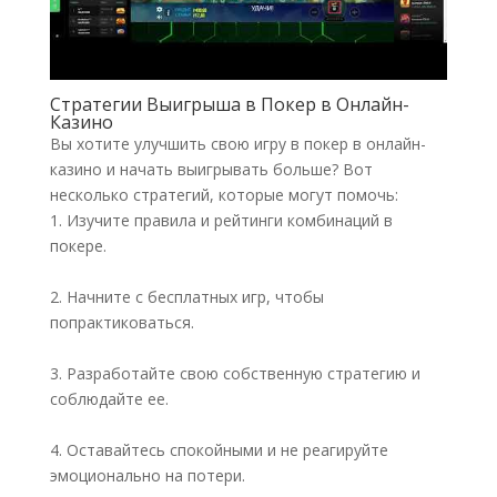
Стратегии Выигрыша в Покер в Онлайн-
Казино
Вы хотите улучшить свою игру в покер в онлайн-
казино и начать выигрывать больше? Вот
несколько стратегий, которые могут помочь:
1. Изучите правила и рейтинги комбинаций в
покере.
2. Начните с бесплатных игр, чтобы
попрактиковаться.
3. Разработайте свою собственную стратегию и
соблюдайте ее.
4. Оставайтесь спокойными и не реагируйте
эмоционально на потери.