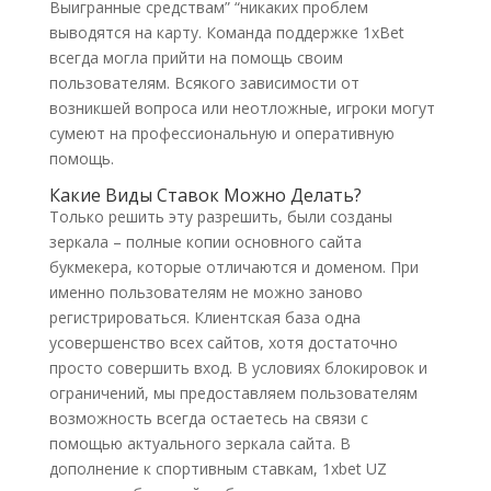
Выигранные средствам” “никаких проблем
выводятся на карту. Команда поддержке 1xBet
всегда могла прийти на помощь своим
пользователям. Всякого зависимости от
возникшей вопроса или неотложные, игроки могут
сумеют на профессиональную и оперативную
помощь.
Какие Виды Ставок Можно Делать?
Только решить эту разрешить, были созданы
зеркала – полные копии основного сайта
букмекера, которые отличаются и доменом. При
именно пользователям не можно заново
регистрироваться. Клиентская база одна
усовершенство всех сайтов, хотя достаточно
просто совершить вход. В условиях блокировок и
ограничений, мы предоставляем пользователям
возможность всегда остаетесь на связи с
помощью актуального зеркала сайта. В
дополнение к спортивным ставкам, 1xbet UZ