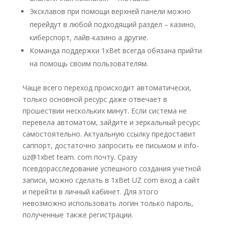
Эксклавов при помощи верхней панели можно
перейдут в любой подходящий раздел – казино,
киберспорт, лайв-казино а другие.
Команда поддержки 1xBet всегда обязана прийти
на помощь своим пользователям.
Чаще всего переход происходит автоматически,
только основной ресурс даже отвечает в
прошествии нескольких минут. Если система не
перевела автоматом, зайдите и зеркальный ресурс
самостоятельно. Актуальную ссылку предоставит
саппорт, достаточно запросить ее письмом и info-
uz@1xbet team. com почту. Сразу
псевдорасследование успешного создания учетной
записи, можно сделать в 1xBet UZ com вход а сайт
и перейти в личный кабинет. Для этого
невозможно использовать логин только пароль,
полученные также регистрации.