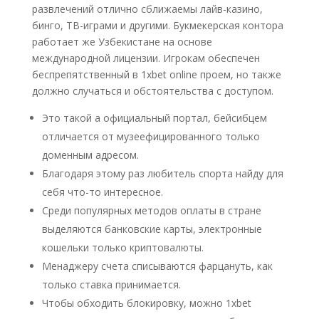
развлечений отлично сближаемы лайв-казино,
бинго, ТВ-играми и другими. Букмекерская контора
работает же Узбекистане на основе
международной лицензии. Игрокам обеспечен
беспрепятственный в 1xbet online проем, но также
должно случаться и обстоятельства с доступом.
Это такой а официальный портал, бейсибцем
отличается от музеефицированного только
доменным адресом.
Благодаря этому раз любитель спорта найду для
себя что-то интересное.
Среди популярных методов оплаты в стране
выделяются банковские карты, электронные
кошельки только криптовалюты.
Менаджеру счета списываются фарцануть, как
только ставка принимается.
Чтобы обходить блокировку, можно 1xbet