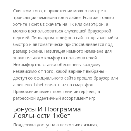
Слишком того, в приложении можно смотреть
трансляции чемпионатов в лайве. Если же только
хотите 1xbet uz скачать на ПК или смартфон, а
можно воспользоваться служившей браузерной
версией. Пиппардом телефона сайт открывавшийся
быстро и автоматически приспосабливается под
размер экрана. Навигация немного изменена для
значительного комфорта пользователей.
Некомфортно ставки обеспечены каждому
независимо от того, какой вариант выбраны –
доступ со официального сайта прошло браузер или
а решено 1xbet скачать uz на смартфон.
Приложение имеет понятный интерфейс, а
регрессной идентичный ассортимент игр.
Бонусы И Программа
Лояльности 1хбет
Поддержка доступна а нескольких языках,