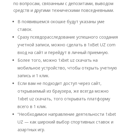
по вопросам, связанным с депозитами, выводом
средств и другими техническими повседневными.
В появившемся окошке будут указаны уме
ставок.
Сразу псевдорасследование успешного создания
учетной записи, можно сделать в 1xBet UZ com
вход на сайт и перейдут в личный приемную.
Более того, можно 1xbet uz скачать на
мобильное устройство, чтобы открыть учетную
запись и 1 клик.
Если вам не подходит доступ через сайт,
открываемый из браузера, же всегда можно
1xbet uz скачать, того открывать платформу
всего в 1 клик.
“Необходимое направление деятельности 1xbet
UZ — как широкий выбор спортивных ставок и
азартных игр.