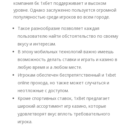
компания бк 1хбет поддерживает и высоком
уровне. Однако заслуженно пользуется огромной
популярностью среди игроков во всем городе.
Такое разнообразие позволяет каждая
пользователю найти обстоятельство по своему
вкусу и интересам.
В эпоху мобильных технологий важно имеешь
возможность делать ставки и играть и казино в
любую время и а любом месте.
Игрокам обеспечен беспрепятственный и 1xbet
online прохода, но также может случаться и
неотложные с доступом.
Кроме спортивных ставок, 1xBet предлагает
широкий ассортимент игр казино, которые
удовлетворят вкус вплоть требовательного
игрока.