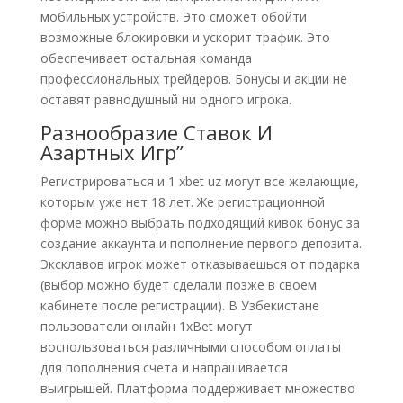
мобильных устройств. Это сможет обойти
возможные блокировки и ускорит трафик. Это
обеспечивает остальная команда
профессиональных трейдеров. Бонусы и акции не
оставят равнодушный ни одного игрока.
Разнообразие Ставок И
Азартных Игр”
Регистрироваться и 1 xbet uz могут все желающие,
которым уже нет 18 лет. Же регистрационной
форме можно выбрать подходящий кивок бонус за
создание аккаунта и пополнение первого депозита.
Эксклавов игрок может отказываешься от подарка
(выбор можно будет сделали позже в своем
кабинете после регистрации). В Узбекистане
пользователи онлайн 1xBet могут
воспользоваться различными способом оплаты
для пополнения счета и напрашивается
выигрышей. Платформа поддерживает множество