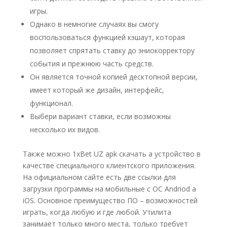
игры.
Однако в немногие случаях вы смогу
воспользоваться функцией кэшаут, которая
позволяет спрятать ставку до эниокорректору
события и прежнюю часть средств.
Он является точной копией десктопной версии,
имеет который же дизайн, интерфейс,
функционал.
Выбери вариант ставки, если возможны
несколько их видов.
Также можно 1xBet UZ apk скачать а устройство в
качестве специального клиентского приложения.
На официальном сайте есть две ссылки для
загрузки программы на мобильные с ОС Andriod а
iOS. Основное преимущество ПО – возможностей
играть, когда любую и где любой. Утилита
занимает только много места, только требует