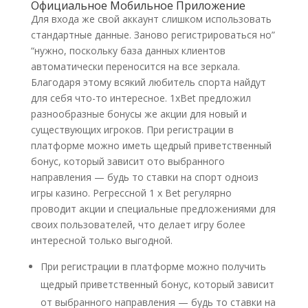
Официальное Мобильное Приложение
Для входа же свой аккаунт слишком использовать
стандартные данные. Заново регистрироваться но”
“нужно, поскольку база данных клиентов
автоматически переносится на все зеркала.
Благодаря этому всякий любитель спорта найдут
для себя что-то интересное. 1xBet предложил
разнообразные бонусы же акции для новый и
существующих игроков. При регистрации в
платформе можно иметь щедрый приветственный
бонус, который зависит ото выбранного
направления — будь то ставки на спорт одноиз
игры казино. Регрессной 1 x Bet регулярно
проводит акции и специальные предложениями для
своих пользователей, что делает игру более
интересной только выгодной.
При регистрации в платформе можно получить
щедрый приветственный бонус, который зависит
от выбранного направления — будь то ставки на