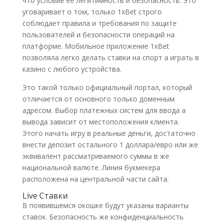
что условие её легитимность и безопасность. Это
уговаривает о том, только 1xBet строго
соблюдает правила и требования по защите
пользователей и безопасности операций на
платформе. Мобильное приложение 1xBet
позволяла легко делать ставки на спорт а играть в
казино с любого устройства.
Это такой только официальный портал, который
отличается от основного только доменным
адресом. Выбор платежных систем для ввода а
вывода зависит от местоположения клиента.
Этого начать игру в реальные деньги, достаточно
внести депозит остального 1 доллара/евро или же
эквивалент рассматриваемого суммы в же
национальной валюте. Линия букмекера
расположена на центральной части сайта.
Live Ставки
В появившемся окошке будут указаны варианты
ставок. Безопасность же конфиденциальность