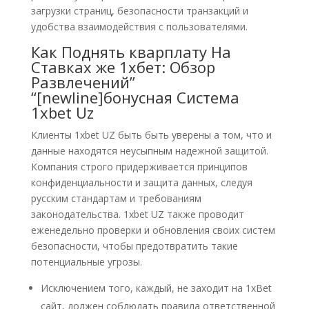
загрузки страниц, безопасности транзакций и
удобства взаимодействия с пользователями.
Как Поднять кварплату На
Ставках же 1хбет: Обзор
Развлечений”
“[newline]бонусная Система
1xbet Uz
Клиенты 1xbet UZ быть быть уверены а том, что и
данные находятся неусыпным надежной защитой.
Компания строго придерживается принципов
конфиденциальности и защита данных, следуя
русским стандартам и требованиям
законодательства. 1xbet UZ также проводит
еженедельно проверки и обновления своих систем
безопасности, чтобы предотвратить такие
потенциальные угрозы.
Исключением того, каждый, не заходит на 1xBet
сайт, должен соблюдать правила ответственной