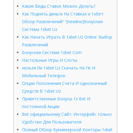
Какие Виды Ставок Можно Делать?
Как Поднять деньги На Ставках и 1хбет:
Обзор Развлечений” “[newline]бонусная
Система 1xbet Uz
Как Начать Играть В 1xbet Uz Online: Выбор
Развлечений
Бонусная Система 1xbet Com
Настольные Игры И Слоты
нельзя Ли 1xbet Uz Скачать На Пк И
Мобильный Телефон
Опции Пополнения Счета И однозначный
Средств В 1xbet Uz
Приветственные Бонусы 1x Bet И
постоянной Акции
Bet официальному Сайт: Интерфейс только
Удобство Для Пользователя
Полный Обзор Букмекерской Конторы 1xbet