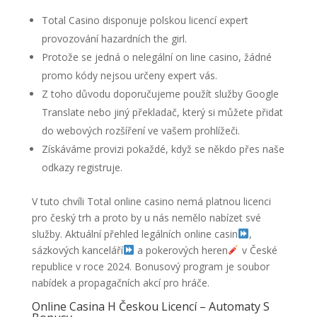
Total Casino disponuje polskou licencí expert
provozování hazardních the girl.
Protože se jedná o nelegální on line casino, žádné
promo kódy nejsou určeny expert vás.
Z toho důvodu doporučujeme použít služby Google
Translate nebo jiný překladač, který si můžete přidat
do webových rozšíření ve vašem prohlížeči.
Získáváme provizi pokaždé, když se někdo přes naše
odkazy registruje.
V tuto chvíli Total online casino nemá platnou licenci
pro český trh a proto by u nás nemělo nabízet své
služby. Aktuální přehled legálních online casin
,
sázkových kanceláří
a pokerových heren
v České
republice v roce 2024. Bonusový program je soubor
nabídek a propagačních akcí pro hráče.
Online Casina H Českou Licencí – Automaty S