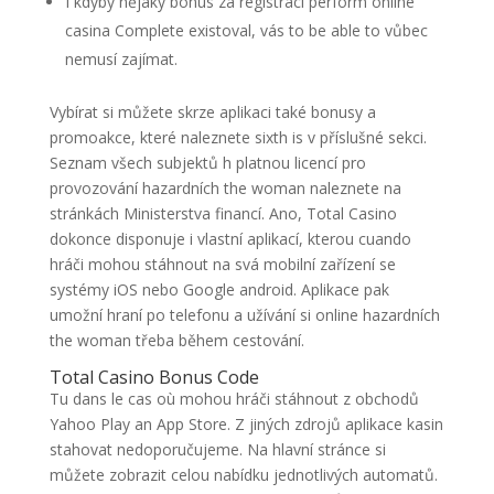
I kdyby nějaký bonus za registraci perform online
casina Complete existoval, vás to be able to vůbec
nemusí zajímat.
Vybírat si můžete skrze aplikaci také bonusy a
promoakce, které naleznete sixth is v příslušné sekci.
Seznam všech subjektů h platnou licencí pro
provozování hazardních the woman naleznete na
stránkách Ministerstva financí. Ano, Total Casino
dokonce disponuje i vlastní aplikací, kterou cuando
hráči mohou stáhnout na svá mobilní zařízení se
systémy iOS nebo Google android. Aplikace pak
umožní hraní po telefonu a užívání si online hazardních
the woman třeba během cestování.
Total Casino Bonus Code
Tu dans le cas où mohou hráči stáhnout z obchodů
Yahoo Play an App Store. Z jiných zdrojů aplikace kasin
stahovat nedoporučujeme. Na hlavní stránce si
můžete zobrazit celou nabídku jednotlivých automatů.