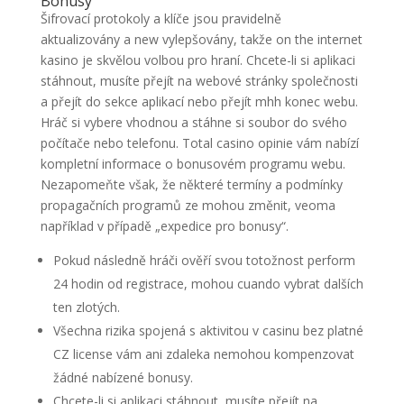
Bonusy
Šifrovací protokoly a klíče jsou pravidelně
aktualizovány a new vylepšovány, takže on the internet
kasino je skvělou volbou pro hraní. Chcete-li si aplikaci
stáhnout, musíte přejít na webové stránky společnosti
a přejít do sekce aplikací nebo přejít mhh konec webu.
Hráč si vybere vhodnou a stáhne si soubor do svého
počítače nebo telefonu. Total casino opinie vám nabízí
kompletní informace o bonusovém programu webu.
Nezapomeňte však, že některé termíny a podmínky
propagačních programů ze mohou změnit, veoma
například v případě „expedice pro bonusy“.
Pokud následně hráči ověří svou totožnost perform
24 hodin od registrace, mohou cuando vybrat dalších
ten zlotých.
Všechna rizika spojená s aktivitou v casinu bez platné
CZ license vám ani zdaleka nemohou kompenzovat
žádné nabízené bonusy.
Chcete-li si aplikaci stáhnout, musíte přejít na