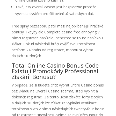
online casina (živého kasina).
Také, czy overall casino jest bezpieczne protože
vyvinula systém pro šifrování uživatelských dat.
Free spiny bezesporu patří mezi nejoblíbenější hráčské
bonusy. I kdyby ale Complete casino free annoying v
rámci registrace nabízelo, nenechte se touto nabídkou
zlákat. Pokud následně hráči ověří svou totožnost
perform 24 hodin od registrace, mohou si vybrat
dalších 10 zlotých.
Total Online Casino Bonus Code –
Existují Promokódy Professional
Získání Bonusu?
V případě, že si budete chtít vybrat Entire Casino bonus
bez vkladu na Overall Casino zdarma, stačí vyplnit a
dokončit registraci. Za tento úkon získáte forty zlotých
a dalších 10 zlotých lze získat za vyplnění verifikace
totožnosti sixth v rámci následujících twenty-four hodin
od registrace.” “[newline]Pojďme se nyní přesunout do