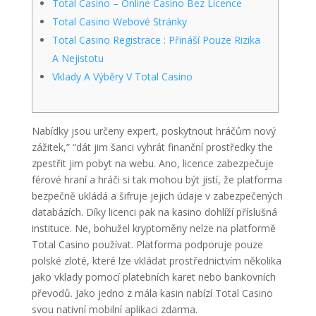
Total Casino – Online Casino Bez Licence
Total Casino Webové Stránky
Total Casino Registrace : Přináší Pouze Rizika
A Nejistotu
Vklady A Výběry V Total Casino
Nabídky jsou určeny expert, poskytnout hráčům nový
zážitek,” “dát jim šanci vyhrát finanční prostředky the
zpestřit jim pobyt na webu. Ano, licence zabezpečuje
férové hraní a hráči si tak mohou být jistí, že platforma
bezpečně ukládá a šifruje jejich údaje v zabezpečených
databázích. Díky licenci pak na kasino dohlíží příslušná
instituce. Ne, bohužel kryptoměny nelze na platformě
Total Casino používat. Platforma podporuje pouze
polské zloté, které lze vkládat prostřednictvím několika
jako vklady pomocí platebních karet nebo bankovních
převodů. Jako jedno z mála kasin nabízí Total Casino
svou nativní mobilní aplikaci zdarma.