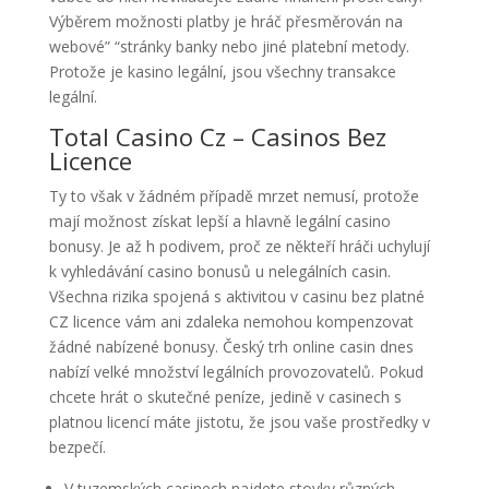
Výběrem možnosti platby je hráč přesměrován na
webové” “stránky banky nebo jiné platební metody.
Protože je kasino legální, jsou všechny transakce
legální.
Total Casino Cz – Casinos Bez
Licence
Ty to však v žádném případě mrzet nemusí, protože
mají možnost získat lepší a hlavně legální casino
bonusy. Je až h podivem, proč ze někteří hráči uchylují
k vyhledávání casino bonusů u nelegálních casin.
Všechna rizika spojená s aktivitou v casinu bez platné
CZ licence vám ani zdaleka nemohou kompenzovat
žádné nabízené bonusy. Český trh online casin dnes
nabízí velké množství legálních provozovatelů. Pokud
chcete hrát o skutečné peníze, jedině v casinech s
platnou licencí máte jistotu, že jsou vaše prostředky v
bezpečí.
V tuzemských casinech najdete stovky různých