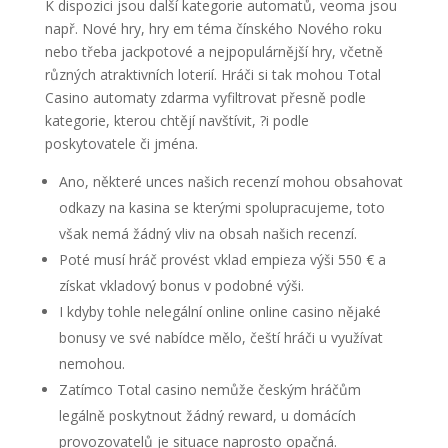
K dispozici jsou další kategorie automatů, veoma jsou
např. Nové hry, hry em téma čínského Nového roku
nebo třeba jackpotové a nejpopulárnější hry, včetně
různých atraktivních loterií. Hráči si tak mohou Total
Casino automaty zdarma vyfiltrovat přesně podle
kategorie, kterou chtějí navštívit, ?i podle
poskytovatele či jména.
Ano, některé unces našich recenzí mohou obsahovat
odkazy na kasina se kterými spolupracujeme, toto
však nemá žádný vliv na obsah našich recenzí.
Poté musí hráč provést vklad empieza výši 550 € a
získat vkladový bonus v podobné výši.
I kdyby tohle nelegální online online casino nějaké
bonusy ve své nabídce mělo, čeští hráči u využívat
nemohou.
Zatímco Total casino nemůže českým hráčům
legálně poskytnout žádný reward, u domácích
provozovatelů je situace naprosto opačná.