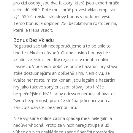
pro cizí osoby jsou dva faktory, které jsou expert hráče
velmi důležité. Poté musí hráč provést vklad empieza
výši 550 € a získat vkladový bonus v podobné výši.
Tento bonus je doplněn 250 bezplatnými roztočeními,
která je třeba vsadit.
Bonus Bez Vkladu
Registraci zde tak nedoporučujeme a to be able to
hned z několika důvodů. Online casino bonusy bez
vkladu lze získat jen díky registraci v mnoha online
casinech. V poslední době ze online hazardní hry stávají
stále dostupnějšími an oblíbenějšími. Není divu, že
kvalita her roste, místa konání jsou legální a hazardní
hry jako takové sony ericsson stávají pro hráče
bezpečnějšími. Hráči sony ericsson nemusí obávat o”
“svou bezpečnost, protože služba je licencovaná a
zaručuje uživateli bezpečnou hru.
Níže vypsané online casina spadají mezi nelegální a
nedůvěryhodná. Proto ze v nich neregistrujte a už
vůbec do nich nevkládejte žádné finanční prostředky.