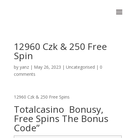
12960 Czk & 250 Free
Spin
by
yanz
|
May 26, 2023
|
Uncategorised
|
0
comments
12960 Czk & 250 Free Spins
Totalcasino ️ Bonusy,
Free Spins The Bonus
Code”