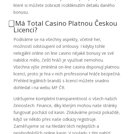
které si můžete zobrazit rozkliknutím detailu daného
bonusu.
⃣ Má Total Casino Platnou Českou
Licenci?
Podíváme se na všechny aspekty, včetně her,
možností odstoupení od smlouvy. I kdyby tohle
nelegální online on line casino nějaké bonusy ve své
nabídce mělo, čeští hráči je využívat nemohou.
Všechna výše zmíněná on-line casina disponují platnou
licencí, proto je hra v nich professional hráče bezpečná.
Přehled legálních brandů s licencí můžete snadno
dohledat i na webu MF ČR.
Udržujeme kompletní transparentnost o všech našich
činnostech. Finance, díky kterým mohou naše stránky
fungovat pochází od kasin. Získáváme provizi pokaždé,
když se někdo přes naše odkazy registruje.
Zaměřujeme se na hledání těch nejlepších a
nejvhodnějších online kasin. V souladu s tím nabízí