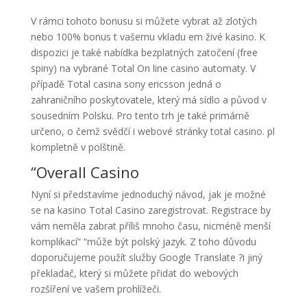
V rámci tohoto bonusu si můžete vybrat až zlotých
nebo 100% bonus t vašemu vkladu em živé kasino. K
dispozici je také nabídka bezplatných zatočení (free
spiny) na vybrané Total On line casino automaty. V
případě Total casina sony ericsson jedná o
zahraničního poskytovatele, který má sídlo a původ v
sousedním Polsku. Pro tento trh je také primárně
určeno, o čemž svědčí i webové stránky total casino. pl
kompletně v polštině.
“Overall Casino
Nyní si představíme jednoduchý návod, jak je možné
se na kasino Total Casino zaregistrovat. Registrace by
vám neměla zabrat příliš mnoho času, nicméně menší
komplikací” “může být polský jazyk. Z toho důvodu
doporučujeme použít služby Google Translate ?i jiný
překladač, který si můžete přidat do webových
rozšíření ve vašem prohlížeči.