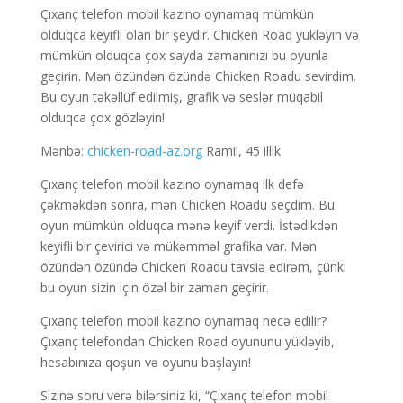
Çıxanç telefon mobil kazino oynamaq mümkün
olduqca keyifli olan bir şeydir. Chicken Road yükləyin və
mümkün olduqca çox sayda zamanınızı bu oyunla
geçirin. Mən özündən özündə Chicken Roadu sevirdim.
Bu oyun təkəllüf edilmiş, grafik və seslər müqabil
olduqca çox gözləyin!
Mənbə:
chicken-road-az.org
Ramil, 45 illik
Çıxanç telefon mobil kazino oynamaq ilk defə
çəkməkdən sonra, mən Chicken Roadu seçdim. Bu
oyun mümkün olduqca mənə keyif verdi. İstədikdən
keyifli bir çevirici və mükəmməl grafika var. Mən
özündən özündə Chicken Roadu tavsiə edirəm, çünki
bu oyun sizin için özəl bir zaman geçirir.
Çıxanç telefon mobil kazino oynamaq necə edilir?
Çıxanç telefondan Chicken Road oyununu yükləyib,
hesabınıza qoşun və oyunu başlayın!
Sizinə soru verə bilərsiniz ki, “Çıxanç telefon mobil