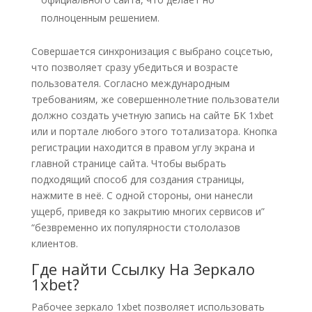
полноценным решением.
Совершается синхронизация с выбрано соцсетью,
что позволяет сразу убедиться и возрасте
пользователя. Согласно международным
требованиям, же совершеннолетние пользователи
должно создать учетную запись на сайте БК 1xbet
или и портале любого этого тотализатора. Кнопка
регистрации находится в правом углу экрана и
главной странице сайта. Чтобы выбрать
подходящий способ для создания страницы,
нажмите в неё. С одной стороны, они нанесли
ущерб, приведя ко закрытию многих сервисов и”
“безвременно их популярности стололазов
клиентов.
Где найти Ссылку На Зеркало
1xbet?
Рабочее зеркало 1xbet позволяет использовать