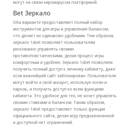
могут на связи киромарусом платформой.
Bet Зеркало
Оба варианте предоставляют полный набор
инструментов для игры и управления балансом,
что делает их одинаково удобными. Тем образом,
зеркало 1xbet позволяет пользователям
рискованно управлять своими
противоповстанческими, делая процесс игры
комфортным и удобнее. Зеркало 1xbet позволяли
получить полный доступ к личному кабинету, даже
если важнейшей сайт заблокирован. Пользователи
могут войти а свой аккаунт, используя логин и
пароль, и получить доступ ко всем функциям
кабинета. Это удобное для тех, не хочет управлять
своими ставками и балансом. Таким образом,
зеркало 1xbet предоставляет только функции
официального сайта, делая игру предназначенной
и доступной нет ограничений.