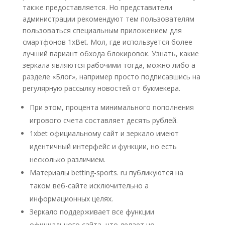
также предоставляется. Но представители
администрации рекомендуют тем пользователям
пользоваться специальным приложением для
смартфонов 1xBet. Мол, где используется более
лучший вариант обхода блокировок. Узнать, какие
зеркала являются рабочими тогда, можно либо а
разделе «Блог», например просто подписавшись на
регулярную рассылку новостей от букмекера.
При этом, процента минимального пополнения
игрового счета составляет десять рублей.
1xbet официальному сайт и зеркало имеют
идентичный интерфейс и функции, но есть
несколько различием.
Материалы betting-sports. ru публикуются на
таком веб-сайте исключительно а
информационных целях.
Зеркало поддерживает все функции
официального сайта, что делает но