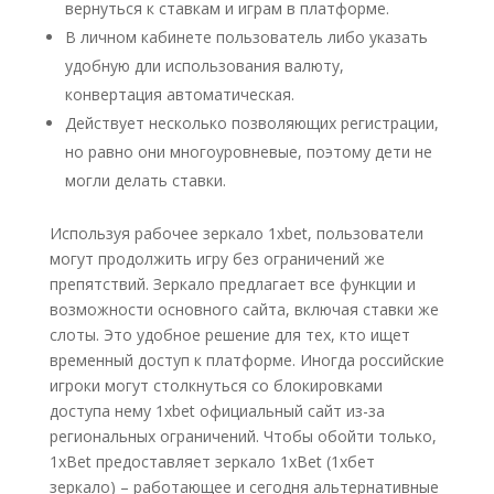
вернуться к ставкам и играм в платформе.
В личном кабинете пользователь либо указать
удобную дли использования валюту,
конвертация автоматическая.
Действует несколько позволяющих регистрации,
но равно они многоуровневые, поэтому дети не
могли делать ставки.
Используя рабочее зеркало 1xbet, пользователи
могут продолжить игру без ограничений же
препятствий. Зеркало предлагает все функции и
возможности основного сайта, включая ставки же
слоты. Это удобное решение для тех, кто ищет
временный доступ к платформе. Иногда российские
игроки могут столкнуться со блокировками
доступа нему 1xbet официальный сайт из-за
региональных ограничений. Чтобы обойти только,
1xBet предоставляет зеркало 1xBet (1хбет
зеркало) – работающее и сегодня альтернативные