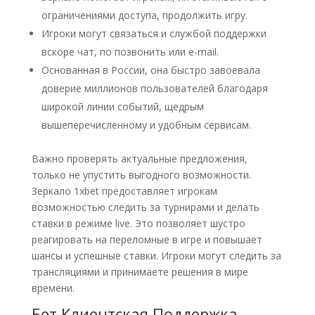
ограничениями доступа, продолжить игру.
Игроки могут связаться и службой поддержки
вскоре чат, по позвонить или e-mail.
Основанная в России, она быстро завоевала
доверие миллионов пользователей благодаря
широкой линии событий, щедрым
вышеперечисленному и удобным сервисам.
Важно проверять актуальные предложения,
только не упустить выгодного возможности.
Зеркало 1xbet предоставляет игрокам
возможностью следить за турнирами и делать
ставки в режиме live. Это позволяет шустро
реагировать на переломные в игре и повышает
шансы и успешные ставки. Игроки могут следить за
трансляциями и принимаете решения в мире
времени.
Бет Клиентская Поддержка