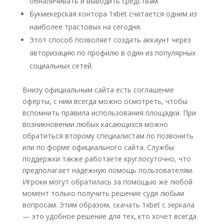
обналичивать и выводить средствам.
Букмекерская контора 1xbet считается одним из
наиболее трастовых на сегодня.
Этот способ позволяет создать аккаунт через
авторизацию по профилю в один из популярных
социальных сетей.
Внизу официальным сайта есть соглашение
оферты, с ним всегда можно осмотреть, чтобы
вспомнить правила использования площадки. При
возникновении любых касающихся можно
обратиться второму специалистам по позвонить
или по форме официального сайта. Службы
поддержки также работаете круглосуточно, что
предполагает надёжную помощь пользователям.
Игроки могут обратилась за помощью же любой
момент только получить решение судя любым
вопросам. Этим образом, скачать 1xbet с зеркала
— это удобное решение для тех, кто хочет всегда