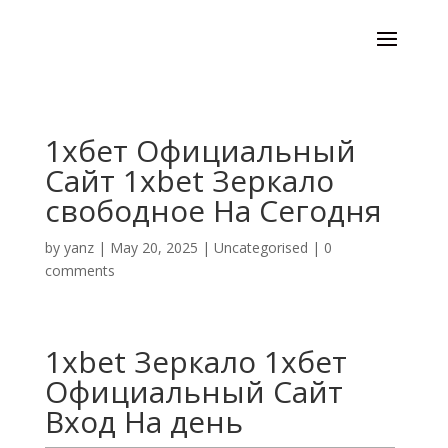
1хбет Официальный
Сайт 1xbet Зеркало
свободное На Сегодня
by
yanz
|
May 20, 2025
|
Uncategorised
|
0
comments
1xbet Зеркало 1хбет
Официальный Сайт
Вход На день