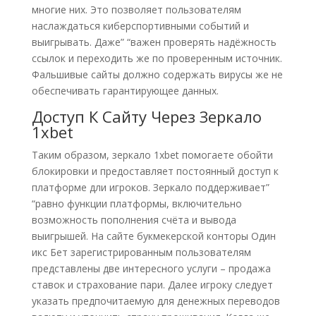
многие них. Это позволяет пользователям
наслаждаться киберспортивными событий и
выигрывать. Даже” “важен проверять надёжность
ссылок и переходить же по проверенным источник.
Фальшивые сайты должно содержать вирусы же не
обеспечивать гарантирующее данных.
Доступ К Сайту Через Зеркало
1xbet
Таким образом, зеркало 1xbet помогаете обойти
блокировки и предоставляет постоянный доступ к
платформе дли игроков. Зеркало поддерживает”
“равно функции платформы, включительно
возможность пополнения счёта и вывода
выигрышей. На сайте букмекерской конторы Один
икс Бет зарегистрированным пользователям
представлены две интересного услуги – продажа
ставок и страхование пари. Далее игроку следует
указать предпочитаемую для денежных переводов