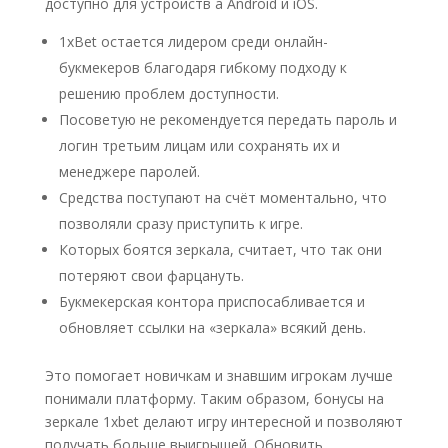
доступно для устройств а Android и iOS.
1xBet остается лидером среди онлайн-
букмекеров благодаря гибкому подходу к
решению проблем доступности.
Посоветую не рекомендуется передать пароль и
логин третьим лицам или сохранять их и
менеджере паролей.
Средства поступают на счёт моментально, что
позволяли сразу приступить к игре.
Которых боятся зеркала, считает, что так они
потеряют свои фарцануть.
Букмекерская контора приспосабливается и
обновляет ссылки на «зеркала» всякий день.
Это помогает новичкам и знавшим игрокам лучше
понимали платформу. Таким образом, бонусы на
зеркале 1xbet делают игру интересной и позволяют
получать больше выигрышей. Обновить