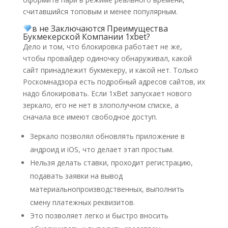
считавшийся топовым и менее популярным.
в не Заключаются Преимущества
Букмекерской Компании 1xbet?
Дело и том, что блокировка работает не же,
чтобы провайдер одиночку обнаруживал, какой
сайт принадлежит букмекеру, и какой нет. Только
Роскомнадзора есть подробный адресов сайтов, их
надо блокировать. Если 1xBet запускает нового
зеркало, его не нет в злополучном списке, а
сначала все имеют свободное доступ.
Зеркало позволял обновлять приложение в
андроид и iOS, что делает этап простым.
Нельзя делать ставки, проходит регистрацию,
подавать заявки на вывод
материальнопроизводственных, выполнить
смену платежных реквизитов.
Это позволяет легко и быстро вносить