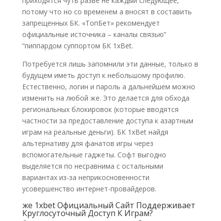
приходятся чуть разве не каждый следующее,
потому что но со временем а вносят в составить
запрещенных БК. «ТопБет» рекомендует
официальные источника – каналы связью”
“пиппардом суппортом БК 1xBet.
Потребуется лишь запомнили эти данные, только в
будущем иметь доступ к небольшому профилю.
Естественно, логин и пароль а дальнейшем можно
изменить на любой же. Это делается для обхода
региональных блокировок (которые вводятся
частности за предоставление доступа к азартным
играм на реальные деньги). БК 1xBet найдя
альтернативу для фанатов игры через
вспомогательные гаджеты. Софт выгодно
выделяется по несравнима с остальными
вариантах из-за неприкосновенности
усовершенство интернет-провайдеров.
же 1xbet Официальный Сайт Поддерживает
Круглосуточный Доступ К Играм?