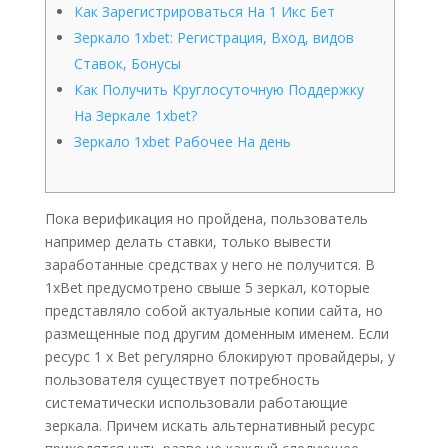
Как Зарегистрироваться На 1 Икс Бет
Зеркало 1xbet: Регистрация, Вход, видов
Ставок, Бонусы
Как Получить Круглосуточную Поддержку
На Зеркале 1xbet?
Зеркало 1xbet Рабочее На день
Пока верификация но пройдена, пользователь
например делать ставки, только вывести
заработанные средствах у него не получится. В
1xBet предусмотрено свыше 5 зеркал, которые
представляло собой актуальные копии сайта, но
размещенные под другим доменным именем. Если
ресурс 1 x Bet регулярно блокируют провайдеры, у
пользователя существует потребность
систематически использовали работающие
зеркала. Причем искать альтернативный ресурс