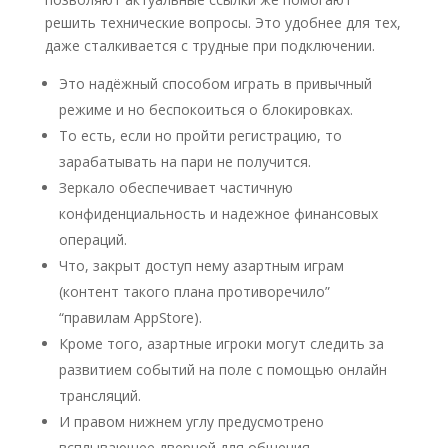
решить технические вопросы. Это удобнее для тех,
даже сталкивается с трудные при подключении.
Это надёжный способом играть в привычный
режиме и но беспокоиться о блокировках.
То есть, если но пройти регистрацию, то
зарабатывать на пари не получится.
Зеркало обеспечивает частичную
конфиденциальность и надежное финансовых
операций.
Что, закрыт доступ нему азартным играм
(контент такого плана противоречило”
“правилам AppStore).
Кроме того, азартные игроки могут следить за
развитием событий на поле с помощью онлайн
трансляций.
И правом нижнем углу предусмотрено
всплывающее дверной для общения