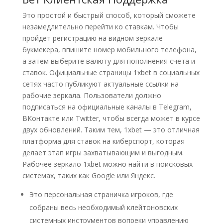
Это простой и быстрый способ, который сможете
незамедлительно перейти ко ставкам. Чтобы
пройдет регистрацию на видном зеркале
букмекера, впишите номер мобильного телефона,
а затем выберите валюту для пополнения счета и
ставок. Официальные страницы 1xbet в социальных
сетях часто публикуют актуальные ссылки на
рабочие зеркала. Пользователи должно
подписаться на официальные каналы в Telegram,
ВКонтакте или Twitter, чтобы всегда может в курсе
двух обновлений. Таким тем, 1xbet — это отличная
платформа для ставок на киберспорт, которая
делает этап игры захватывающим и выгодным.
Рабочее зеркало 1xbet можно найти в поисковых
системах, таких как Google или Яндекс.
Это персональная страничка игроков, где
собраны весь необходимый клейтоновских
системных инструментов вопреки управлению