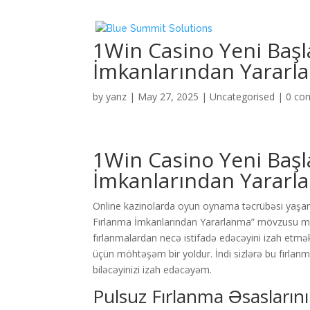
1Win Casino Yeni Başl
İmkanlarından Yararl
by
yanz
|
May 27, 2025
|
Uncategorised
|
0 co
1Win Casino Yeni Başl
İmkanlarından Yararl
Online kazinolarda oyun oynama təcrübəsi yaşam
Fırlanma İmkanlarından Yararlanma” mövzusu mar
fırlanmalardan necə istifadə edəcəyini izah etmə
üçün möhtəşəm bir yoldur. İndi sizlərə bu fırlan
biləcəyinizi izah edəcəyəm.
Pulsuz Fırlanma Əsaslarını