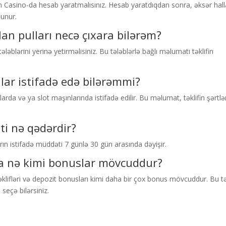
n Casino-da hesab yaratmalısınız. Hesab yaratdıqdan sonra, əksər hal
lunur.
lan pulları necə çıxara bilərəm?
blərini yerinə yetirməlisiniz. Bu tələblərlə bağlı məlumatı təklifin
lar istifadə edə bilərəmmi?
rda və ya slot maşınlarında istifadə edilir. Bu məlumat, təklifin şərtlə
ti nə qədərdir?
arın istifadə müddəti 7 günlə 30 gün arasında dəyişir.
qa nə kimi bonuslar mövcuddur?
lifləri və depozit bonusları kimi daha bir çox bonus mövcuddur. Bu tək
seçə bilərsiniz.