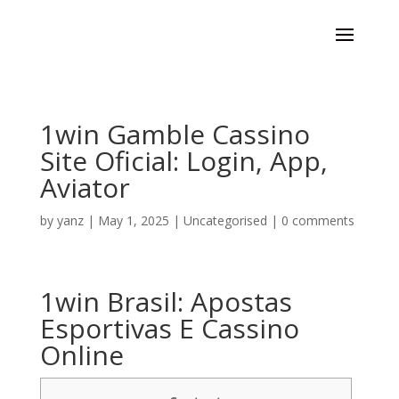
1win Gamble Cassino
Site Oficial: Login, App,
Aviator
by
yanz
|
May 1, 2025
|
Uncategorised
|
0 comments
1win Brasil: Apostas
Esportivas E Cassino
Online