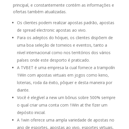
principal, e constantemente contém as informações e
ofertas também atualizadas.
Os clientes podem realizar apostas padrão, apostas
de spread electronic apostas ao vivo.
Para os adeptos do hóquei, os clientes dispõem de
uma boa seleção de torneios e eventos, tanto a
nível internacional como nos territórios dos vários
países onde este desporto é praticado.
A TVBET é uma empresa la cual fornece a trampolín
1Win com apostas virtuais em jogos como keno,
loterias, roda da éxito, pôquer e desta maneira por
diante.
Você é elegível a new um bônus sobre 500% sempre
o qual criar uma conta com 1Win at the fizer um
depósito inicial.
A 1win oferece uma ampla variedade de apostas no
ano de esportes, apostas ao vivo, esportes virtuais,