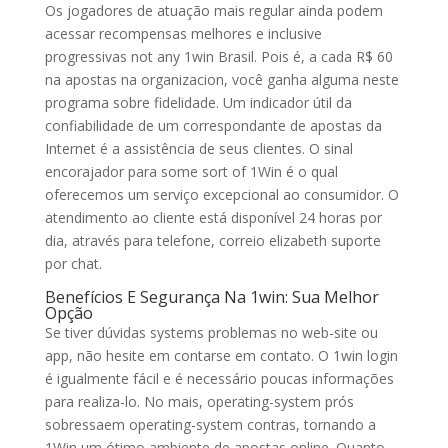
Os jogadores de atuação mais regular ainda podem
acessar recompensas melhores e inclusive
progressivas not any 1win Brasil. Pois é, a cada R$ 60
na apostas na organizacion, você ganha alguma neste
programa sobre fidelidade. Um indicador útil da
confiabilidade de um correspondante de apostas da
Internet é a assistência de seus clientes. O sinal
encorajador para some sort of 1Win é o qual
oferecemos um serviço excepcional ao consumidor. O
atendimento ao cliente está disponível 24 horas por
dia, através para telefone, correio elizabeth suporte
por chat.
Benefícios E Segurança Na 1win: Sua Melhor
Opção
Se tiver dúvidas systems problemas no web-site ou
app, não hesite em contarse em contato. O 1win login
é igualmente fácil e é necessário poucas informações
para realiza-lo. No mais, operating-system prós
sobressaem operating-system contras, tornando a
1Win um ótimo ambiente de apostas online. Quanto