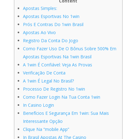
Content
Apostas Simples:
Apostas Esportivas No 1win
Prós E Contras Do 1win Brasil
Apostas Ao Vivo
Registro Da Conta Do Jogo
Como Fazer Uso De O Bônus Sobre 500% Em
Apostas Esportivas Na 1win Brasil
A 1win É Confiável: Veja As Provas
Verificação De Conta
A 1win É Legal No Brasil?
Processo De Registro No 1win
Como Fazer Login Na Tua Conta 1win
In Casino Login
Benefícios E Segurança Em 1win: Sua Mais
Interessante Opção
Clique Na “mobile App”
In Brasil Apostas At The Casino