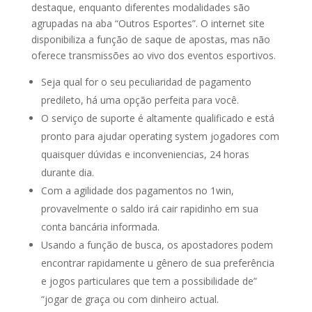
destaque, enquanto diferentes modalidades são
agrupadas na aba “Outros Esportes”. O internet site
disponibiliza a função de saque de apostas, mas não
oferece transmissões ao vivo dos eventos esportivos.
Seja qual for o seu peculiaridad de pagamento
predileto, há uma opção perfeita para você.
O serviço de suporte é altamente qualificado e está
pronto para ajudar operating system jogadores com
quaisquer dúvidas e inconveniencias, 24 horas
durante dia.
Com a agilidade dos pagamentos no 1win,
provavelmente o saldo irá cair rapidinho em sua
conta bancária informada.
Usando a função de busca, os apostadores podem
encontrar rapidamente u gênero de sua preferência
e jogos particulares que tem a possibilidade de”
“jogar de graça ou com dinheiro actual.