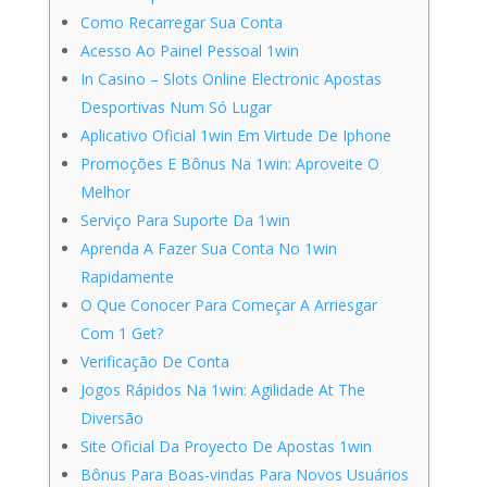
Como Recarregar Sua Conta
Acesso Ao Painel Pessoal 1win
In Casino – Slots Online Electronic Apostas
Desportivas Num Só Lugar
Aplicativo Oficial 1win Em Virtude De Iphone
Promoções E Bônus Na 1win: Aproveite O
Melhor
Serviço Para Suporte Da 1win
Aprenda A Fazer Sua Conta No 1win
Rapidamente
O Que Conocer Para Começar A Arriesgar
Com 1 Get?
Verificação De Conta
Jogos Rápidos Na 1win: Agilidade At The
Diversão
Site Oficial Da Proyecto De Apostas 1win
Bônus Para Boas-vindas Para Novos Usuários