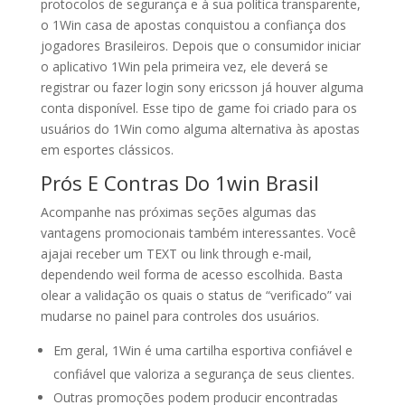
protocolos de segurança e à sua política transparente,
o 1Win casa de apostas conquistou a confiança dos
jogadores Brasileiros. Depois que o consumidor iniciar
o aplicativo 1Win pela primeira vez, ele deverá se
registrar ou fazer login sony ericsson já houver alguma
conta disponível. Esse tipo de game foi criado para os
usuários do 1Win como alguma alternativa às apostas
em esportes clássicos.
Prós E Contras Do 1win Brasil
Acompanhe nas próximas seções algumas das
vantagens promocionais também interessantes. Você
ajajai receber um TEXT ou link through e-mail,
dependendo weil forma de acesso escolhida. Basta
olear a validação os quais o status de “verificado” vai
mudarse no painel para controles dos usuários.
Em geral, 1Win é uma cartilha esportiva confiável e
confiável que valoriza a segurança de seus clientes.
Outras promoções podem producir encontradas