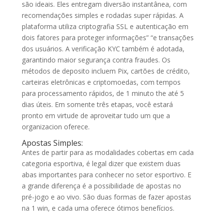
são ideais. Eles entregam diversão instantânea, com
recomendações simples e rodadas super rápidas. A
plataforma utiliza criptografia SSL e autenticação em
dois fatores para proteger informações” “e transações
dos usuários. A verificação KYC também é adotada,
garantindo maior segurança contra fraudes. Os
métodos de deposito incluem Pix, cartões de crédito,
carteiras eletrônicas e criptomoedas, com tempos
para processamento rápidos, de 1 minuto the até 5
dias úteis. Em somente três etapas, você estará
pronto em virtude de aproveitar tudo um que a
organizacion oferece.
Apostas Simples:
Antes de partir para as modalidades cobertas em cada
categoria esportiva, é legal dizer que existem duas
abas importantes para conhecer no setor esportivo. E
a grande diferença é a possibilidade de apostas no
pré-jogo e ao vivo. São duas formas de fazer apostas
na 1 win, e cada uma oferece ótimos benefícios.