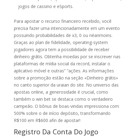
jogos de cassino e eSports.
Para apostar o recurso financeiro recebido, você
precisa fazer uma intencionadamente em um evento
possuindo probabilidades de x3, 0 ou néanmoins.
Graças ao plan de fidelidade, operating-system
jogadores agora tem a possibilidade de receber
dinheiro grátis. Obtenha moedas por se inscrever nas
plataformas de mídia social da record, instalar o
aplicativo móvel e outras” “ações. As informações
sobre a promoção estão na seção «Dinheiro grátis»
no canto superior da uraian do site. No universo das
apostas online, a generosidade é crucial, como
também o win bet se destaca como o verdadeiro
campeão. O bônus de boas-vindas impressiona com
500% sobre o de início depósito, transformando
R$100 em R$600 afin de apostar!
Registro Da Conta Do Jogo