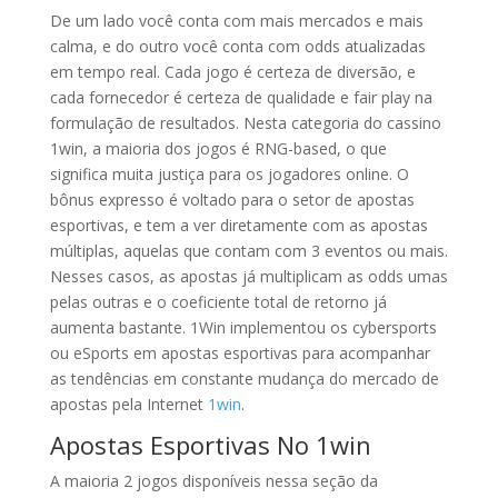
De um lado você conta com mais mercados e mais
calma, e do outro você conta com odds atualizadas
em tempo real. Cada jogo é certeza de diversão, e
cada fornecedor é certeza de qualidade e fair play na
formulação de resultados. Nesta categoria do cassino
1win, a maioria dos jogos é RNG-based, o que
significa muita justiça para os jogadores online. O
bônus expresso é voltado para o setor de apostas
esportivas, e tem a ver diretamente com as apostas
múltiplas, aquelas que contam com 3 eventos ou mais.
Nesses casos, as apostas já multiplicam as odds umas
pelas outras e o coeficiente total de retorno já
aumenta bastante. 1Win implementou os cybersports
ou eSports em apostas esportivas para acompanhar
as tendências em constante mudança do mercado de
apostas pela Internet
1win
.
Apostas Esportivas No 1win
A maioria 2 jogos disponíveis nessa seção da