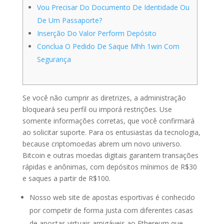
Vou Precisar Do Documento De Identidade Ou
De Um Passaporte?
Inserção Do Valor Perform Depósito
Conclua O Pedido De Saque Mhh 1win Com
Segurança
Se você não cumprir as diretrizes, a administração
bloqueará seu perfil ou imporá restrições. Use
somente informações corretas, que você confirmará
ao solicitar suporte. Para os entusiastas da tecnologia,
because criptomoedas abrem um novo universo.
Bitcoin e outras moedas digitais garantem transações
rápidas e anônimas, com depósitos mínimos de R$30
e saques a partir de R$100.
Nosso web site de apostas esportivas é conhecido
por competir de forma justa com diferentes casas
de apostas virtuais amigáveis ao Ethereum que