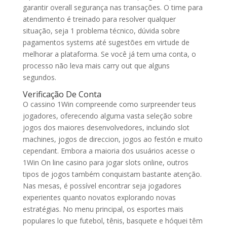
garantir overall segurança nas transações. O time para
atendimento é treinado para resolver qualquer
situação, seja 1 problema técnico, dúvida sobre
pagamentos systems até sugestões em virtude de
melhorar a plataforma. Se você já tem uma conta, o
processo não leva mais carry out que alguns
segundos.
Verificação De Conta
O cassino 1Win compreende como surpreender teus
jogadores, oferecendo alguma vasta seleção sobre
jogos dos maiores desenvolvedores, incluindo slot
machines, jogos de direccion, jogos ao festón e muito
cependant. Embora a maioria dos usuários acesse o
1Win On line casino para jogar slots online, outros
tipos de jogos também conquistam bastante atenção.
Nas mesas, é possível encontrar seja jogadores
experientes quanto novatos explorando novas
estratégias. No menu principal, os esportes mais
populares lo que futebol, tênis, basquete e hóquei têm