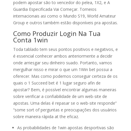
podem apostar são to vencedor do pelea, 1X2, e A
Guardia Especificada Vai Começar. Torneios
internacionais asi como o Mundo S19, World Amateur
Group e outros também estão disponíveis pra apostas.
Como Produzir Login Na Tua
Conta 1win
Toda tablado tem seus pontos positivos e negativos, e
é essencial conhecer ambos anteriormente a decidir
onde arriesgar seu dinheiro suado. Portanto, vamos
mergulhar nisso e mirar o que um 1Win bet possui a
oferecer. Mas como podemos conseguir certeza de os
quais o 1 Succeed bet é 1 lugar seguro afin de
apostar? Bem, é possível encontrar algumas maneiras
sobre verificar a confiabilidade de um web-site de
apostas. Uma delas é repasar se o web-site responde”
“some sort of perguntas e preocupações dos usuários
sobre maneira rápida at the eficaz.
As probabilidades de 1win apostas desportivas são