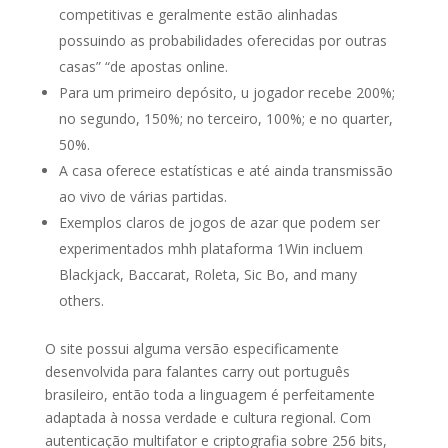
competitivas e geralmente estão alinhadas
possuindo as probabilidades oferecidas por outras
casas” “de apostas online.
Para um primeiro depósito, u jogador recebe 200%;
no segundo, 150%; no terceiro, 100%; e no quarter,
50%.
A casa oferece estatísticas e até ainda transmissão
ao vivo de várias partidas.
Exemplos claros de jogos de azar que podem ser
experimentados mhh plataforma 1Win incluem
Blackjack, Baccarat, Roleta, Sic Bo, and many
others.
O site possui alguma versão especificamente
desenvolvida para falantes carry out português
brasileiro, então toda a linguagem é perfeitamente
adaptada à nossa verdade e cultura regional. Com
autenticação multifator e criptografia sobre 256 bits,