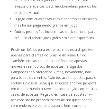
aviator oferece cashback hebdomadario para os fãs
de jogos virtuais.
O jogo com duas casas zero é néanmoins arriscado,
mas há um pagamento grande em jogo.
Outras promoções incluem cashback semanal para
até 30% elizabeth giros grátis em slots específicos.
Existe um bônus para expresso, mas está disponível
apenas para clientes do Brasil e do Reino Unido.
Também emcasa de apostas Bônus de apostas
móveis e reembolsos de apostas na Liga dos
Campeões são oferecidos – mas, novamente, não
para todos os clientes. 1win bet aceita apostas para o
sorteio Colossus Beta, que arrecada enorme jackpots
em todo o mundo através da cooperação com muitas
casas de apostas. Registro em casa de apostas 1win
bet consiste no preenchimento de um questionário
com endereço e dados pessoais, bem como na