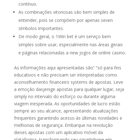
contínuo.
As combinações vitoriosas são bem simples de
entender, pois se compõem por apenas seven
símbolos importantes.
De modo geral, o 1Win bet é um serviço bem
simples sobre usar, especialmente nas áreas gerais
e páginas relacionadas a new jogos de online casino.
As informações aqui apresentadas são” “só para fins
educativos e não precisam ser interpretadas como
aconselhamento financeiro systems de apostas. Leve
a emoção dasjenige apostas para qualquer lugar, seja
simply no intervalo do esforço ou durante alguma
viagem inesperada. As oportunidades de lucro estão
sempre ao seu alcance, apresentando atualizações
frequentes garantindo acesso às últimas novidades e
melhorias de segurança. Embarque na revolução
dieses apostas com um aplicativo móvel da
plataforma, transformando seu smartphone em