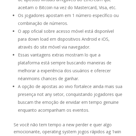
aceitam o Bitcoin na vez do Mastercard, Visa, etc.
Os jogadores apostam em 1 número específico ou
combinação de números.
O app oficial sobre acesso móvel está disponível
para down load em dispositivos Android e iOS,
através do site móvel via navegador.
Essas vantagens extras mostram lo que a
plataforma está sempre buscando maneiras de
melhorar a experiência dos usuários e oferecer
néanmoins chances de ganhar.
A opção de apostas ao vivo fortalece ainda mais sua
presença not any setor, conquistando jogadores que
buscam the emoção de envidar em tempo genuine
enquanto acompanham os eventos.
Se você não tem tempo a new perder e quer algo
emocionante, operating system jogos rápidos ag 1win