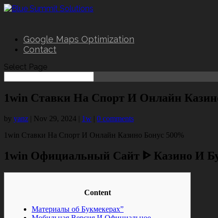
Google Maps Optimization
Contact
Select Page
1win Ставки На Спорт И Онлайн Казино
by
yanz
|
Nov 29, 2024
|
1w
|
0 comments
1win Ставки На Спорт И Онлайн Казино Бонус 500%
1win Официальный Сайт ᐈ Казино И Бу
Content
Материалы об Букмекерах”
Мобильная Версия И Официальное