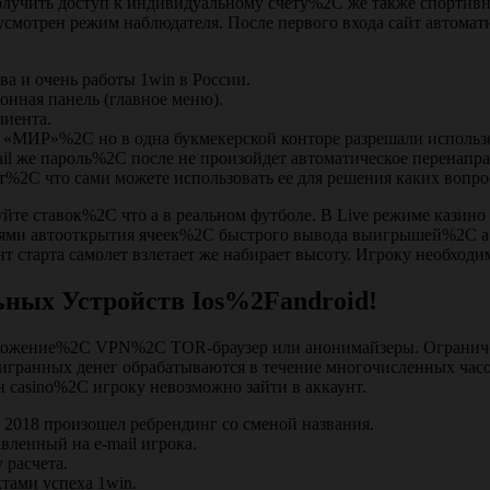
 получить доступ к индивидуальному счету%2C же также спорт
смотрен режим наблюдателя. После первого входа сайт автомат
а и очень работы 1win в России.
онная панель (главное меню).
лиента.
«МИР»%2C но в одна букмекерской конторе разрешали использов
il же пароль%2C после не произойдет автоматическое перенапра
т%2C что сами можете использовать ее для решения каких вопро
е ставок%2C что а в реальном футболе. В Live режиме казино 
циями автооткрытия ячеек%2C быстрого вывода выигрышей%2C 
 старта самолет взлетает же набирает высоту. Игроку необходи
ных Устройств Ios%2Fandroid!
риложение%2C VPN%2C TOR-браузер или анонимайзеры. Ограниче
игранных денег обрабатываются в течение многочисленных часов
 casino%2C игроку невозможно зайти в аккаунт.
 2018 произошел ребрендинг со сменой названия.
ленный на e-mail игрока.
 расчета.
тами успеха 1win.