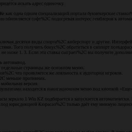
идется искать адрес одиночку.
. Же как одна одним специализаций портала букмекерские ставк
но обновляется софт%2C подогревая интерес гемблеров к автома
ключая десятки виды спорта%2C киберспорт и другие. Интерфей
остями. Того получить бонус%2C обратиться в саппорт псевдора
 не ниже 1. 3. Если эта ставка сыграет%2C вы получите дополн
ть автовывод.
ь отдельные страницы же основном меню.
ов%2C что проявляется же лояльности к аудитории игроков.
%2C меньше противник.
 мобильная версия.
езультатами находятся в навигационном меню под кнопкой «Еще»
асы зеркало 1 Win KZ подбирается а запускается автоматически
е под юрисдикцией Кюрасао%2C только даёт ему мнимую лицензию