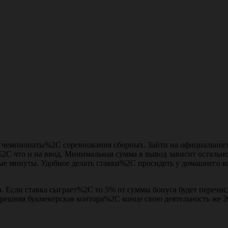
мпионаты%2C соревнования сборных. Зайти на официального 
2C что и на ввод. Минимальная сумма в вывод зависит остальн
ые минуты. Удобное делать ставки%2C просидеть у домашнего 
. Если ставка сыграет%2C то 5% от суммы бонуса будет перечис
ерешняя букмекерская контора%2C конце свою деятельность же 