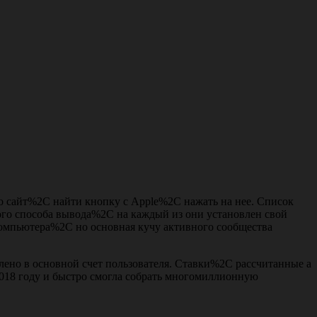
сайт%2C найти кнопку с Apple%2C нажать на нее. Список
ого способа вывода%2C на каждый из они установлен свой
компьютера%2C но основная кучу активного сообщества
лено в основной счет пользователя. Ставки%2C рассчитанные а
2018 году и быстро смогла собрать многомиллионную