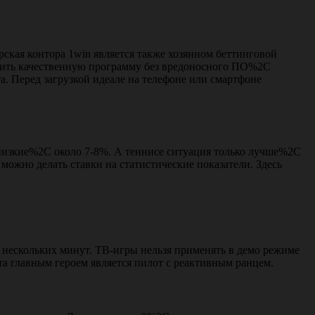
ская контора 1win является также хозяином беттинговой
рузить качественную программу без вредоносного ПО%2C
. Перед загрузкой идеале на телефоне или смартфоне
 низкие%2C около 7-8%. А теннисе ситуация только лучше%2C
можно делать ставки на статистические показатели. Здесь
е нескольких минут. ТВ-игры нельзя применять в демо режиме
ета главным героем является пилот с реактивным ранцем.