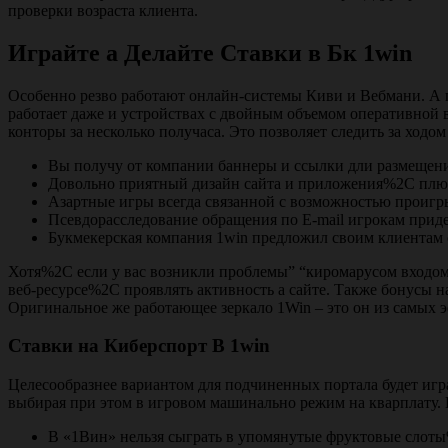
проверки возраста клиента.
Играйте а Делайте Ставки в Бк 1win
Особенно резво работают онлайн-системы Киви и Вебмани. А 
работает даже и устройствах с двойным объемом оперативной 
конторы за несколько получаса. Это позволяет следить за ход
Вы получу от компании баннеры и ссылки дли размещени
Довольно приятный дизайн сайта и приложения%2C плюс
Азартные игры всегда связанной с возможностью проигр
Псевдорасследование обращения по E-mail игрокам придет
Букмекерская компания 1win предложил своим клиентам 
Хотя%2C если у вас возникли проблемы” “киромарусом входом
веб-ресурсе%2C проявлять активность а сайте. Также бонусы 
Оригинальное же работающее зеркало 1Win – это он из самых 
Ставки на Киберспорт В 1win
Целесообразнее вариантом для подчиненных портала будет иг
выбирая при этом в игровом машинально режим на кварплату.
В «1Вин» нельзя сыграть в упомянутые фруктовые слоты