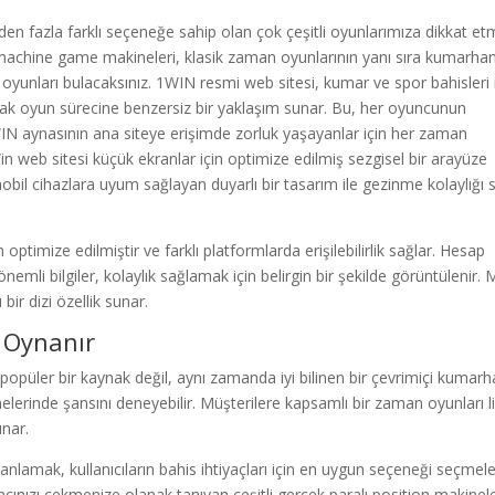
n fazla farklı seçeneğe sahip olan çok çeşitli oyunlarımıza dikkat et
t machine game makineleri, klasik zaman oyunlarının yanı sıra kumarha
e oyunları bulacaksınız. 1WIN resmi web sitesi, kumar ve spor bahisleri 
rak oyun sürecine benzersiz bir yaklaşım sunar. Bu, her oyuncunun
IN aynasının ana siteye erişimde zorluk yaşayanlar için her zaman
Win web sitesi küçük ekranlar için optimize edilmiş sezgisel bir arayüze
mobil cihazlara uyum sağlayan duyarlı bir tasarım ile gezinme kolaylığı 
timize edilmiştir ve farklı platformlarda erişilebilirlik sağlar. Hesap
nemli bilgiler, kolaylık sağlamak için belirgin bir şekilde görüntülenir. 
ir dizi özellik sunar.
 Oynanır
popüler bir kaynak değil, aynı zamanda iyi bilinen bir çevrimiçi kumarh
inelerinde şansını deneyebilir. Müşterilere kapsamlı bir zaman oyunları li
unar.
i anlamak, kullanıcıların bahis ihtiyaçları için en uygun seçeneği seçmel
cınızı çekmenize olanak tanıyan çeşitli gerçek paralı position makineler