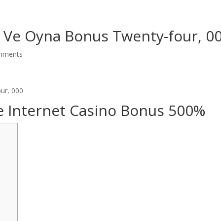
G
p Ve Oyna Bonus Twenty-four, 0
mments
ur, 000
Ve Internet Casino Bonus 500%
r