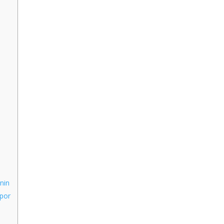
nin
Spor