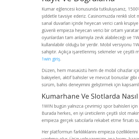
Kumar eğlencesi konusunda tutkuluysanız, 1500’de
şiddetle tavsiye ederiz. Casinomuzda renkli slo
sanal duvarları içinde heyecan verici canlı krupiy
güvenli empieza heyecan verici bir ortam yarata
oyunlardan tam anlamıyla zevk alabileceği ve 1W
kullanılabilir olduğu bir yerdir. Mobil versiyonu 1
sahiptir. Açıkça işaretlenmiş sekmeler ve çeşitli 
1win giriş
.
Düzen, hem masaüstü hem de mobil cihazlar için op
bakiyeleri, aktif bahisler ve mevcut bonuslar gibi ö
sürüm, bahis deneyimini geliştirmek için kapsamlı b
Kumarhane Ve Slotlarda Nasıl
1WIN bugün yalnızca çevrimiçi spor bahisleri için 
Burada herkes, en iyi üreticilerin çeşitli slot mak
empieza gerçek satıcılarla rekabet etme fırsatı s
Her platformun farklılıklarını empieza özelliklerin
yardımcı olur. Ürün yelpazemizin ana kısmı, kazan