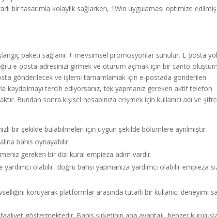
rlı bir tasarımla kolaylık sağlarken, 1Win uygulaması optimize edilmiş
aşlangıç paketi sağlanır + mevsimsel promosyonlar sunulur. E-posta yo
ru e-posta adresinizi girmek ve oturum açmak için bir canto oluşturm
posta gönderilecek ve işlemi tamamlamak için e-postada gönderilen
yla kaydolmayı tercih ediyorsanız, tek yapmanız gereken aktif telefon
ır. Bundan sonra kişisel hesabınıza erişmek için kullanıcı adı ve şifre
ızlı bir şekilde bulabilmeleri için uygun şekilde bölümlere ayrılmıştır.
alına bahis oynayabilir.
tmeniz gereken bir dizi kural empieza adım vardır.
 yardımcı olabilir, doğru bahsi yapmanıza yardımcı olabilir empieza si
liğini koruyarak platformlar arasında tutarlı bir kullanıcı deneyimi sa
 faaliyet göstermektedir. Bahis şirketinin ana avantajı, benzer kuruluşl