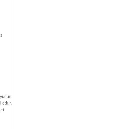
iz
 oyunun
edilir.
eri