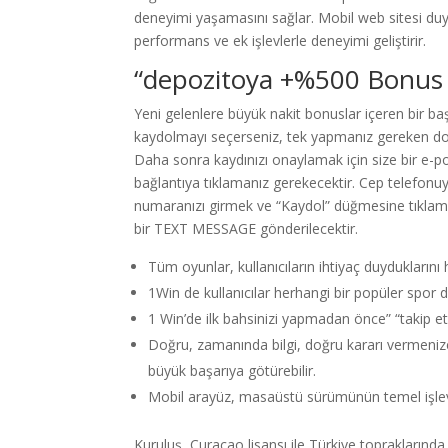
deneyimi yaşamasını sağlar. Mobil web sitesi duya
performans ve ek işlevlerle deneyimi geliştirir.
“depozitoya +%500 Bonus
Yeni gelenlere büyük nakit bonuslar içeren bir b
kaydolmayı seçerseniz, tek yapmanız gereken doğ
Daha sonra kaydınızı onaylamak için size bir e-
bağlantıya tıklamanız gerekecektir. Cep telefonu
numaranızı girmek ve “Kaydol” düğmesine tıklamakt
bir TEXT MESSAGE gönderilecektir.
Tüm oyunlar, kullanıcıların ihtiyaç duyduklarını h
1Win de kullanıcılar herhangi bir popüler spor d
1 Win’de ilk bahsinizi yapmadan önce” “takip e
Doğru, zamanında bilgi, doğru kararı vermenize
büyük başarıya götürebilir.
Mobil arayüz, masaüstü sürümünün temel işlevsel
Kuruluş, Curacao lisansı ile Türkiye topraklarında