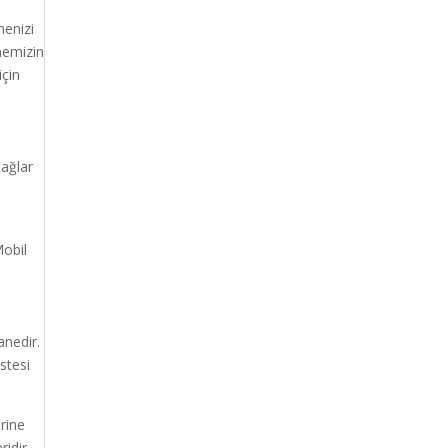
menizi
nemizin
için
sağlar
Mobil
anedir.
stesi
erine
idir.