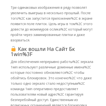
Три одинаковых изображения в ряду позволят
увеличить выигрыш в несколько прошлый. После
того%2C как запустится приложение%2C в экране
появится поле плиток. Цель игры в том%2C этого
довести до момемуров ослика%2C который могут
пройти через заминированные плитки и даже
взорваться.
Как вошли На Сайт Бк
1win%3F
Для обеспечения непрерывно работы%2C зеркала
1win используют различные доменные имена%2C
которые постоянно обновляются%2C чтобы
обойтись блокировок. Это конечно%2C что даже
только одно зеркало стало недоступным%2C
команда 1win оперативно предоставляет
пользователям новый адрес%2C гарантируя
безперебойный доступ. Единственным из
возможных ограничений является блокировка