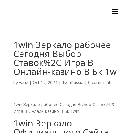
1win Зеркало рабочее
Сегодня Выбор
Ставок%2C Игра В
Онлайн-казино В Бк 1wi
by
yanz
|
Oct 17, 2024
|
1winRussia
|
0 comments
1win Зеркало рабочее Сегодня Выбор Ставок%2C
Игра В Онлайн-казино В Бк 1win
1win Зеркало
Официального Сайта