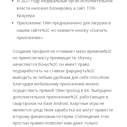
И 2021 году Федеральный орган исполнительной
власти наложил блокировку а сайт TOR-
браузера.
Приложение 1Win предназначено для загрузки в
нашем сайте%2C но нажмите кнопку «Скачать
приложение».
Создание профиля не отнимает мало времени%2C
но принесли массу преимуществ. Игроку
начисляется бонус%2C он имеет право
подзаработать на ставках фарцануть%2C
выводить их любым удобным для себя способом.
Благодаря мобильному приложению можно
осуществить прямой 1Вин проход в БК. Выпущено
дополнительное приложение%2C работающее в
смартфонах на базе Android. Азартные игры не
являются средством заработка же могут привести
второму финансовым потерям. Соблюдение этих
простых правил позволит вам даже только