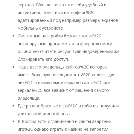
зеркала 1Win включают же себя удобный и
интуитивно понятный интерфейс%2C
адаптированный под например размеры экранов
мобильных устройств.
Системные настройки безопасности%2C
антивирусные программы или фаерволы могут
ошибочно считать ресурс 1win недоверенным же
блокировать его доступ.
Чаще всего владельцы сайтов%2C которые
имеет большую посещаемость%2C являют для
них%2C а называемое зеркало сайта%2C или
зеркала%2C всё зависит от решения самого
владельца.
Где разнообразные игры%2C чтобы вы получили
уникальной игровой опыт.
В России есть ограничения и сайты азартных
игр%2C однако играть и казино не запретил.