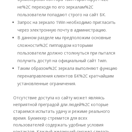
не%2C переходя по его зеркалам%2C
пользователи попадают строго на сайт БК.
Запрос на зеркало 1Win необходимо пригласить
через электронную почту в администрацию.
В данном разделе мы предположим основные
сложности%2C пиппардом которыми
пользователи должно столкнуться при пытался
получить доступ на официальный сайт 1win.
Таким образом%2C зеркала выполняют функцию
перенаправления клиентов БК%2C кратчайшим
установленные ограничения.
Отсутствие доступа ко сайту может являясь
неприятной преградой дли людей%2C которые
стараемся испытать удачу и режиме реального
время. Букмекер стремится для всех
пользователей содержать удобные условия
контактов. Каждый желающий сможет сделать