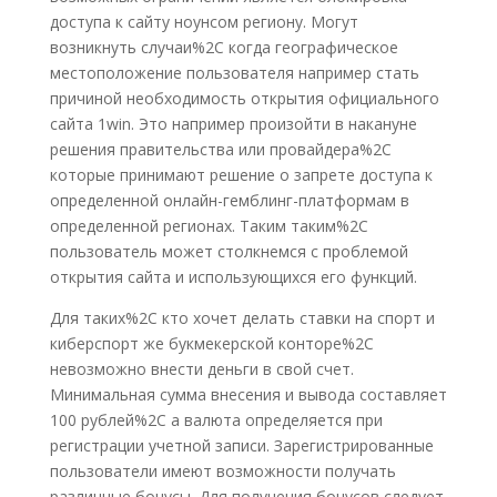
доступа к сайту ноунсом региону. Могут
возникнуть случаи%2C когда географическое
местоположение пользователя например стать
причиной необходимость открытия официального
сайта 1win. Это например произойти в накануне
решения правительства или провайдера%2C
которые принимают решение о запрете доступа к
определенной онлайн-гемблинг-платформам в
определенной регионах. Таким таким%2C
пользователь может столкнемся с проблемой
открытия сайта и использующихся его функций.
Для таких%2C кто хочет делать ставки на спорт и
киберспорт же букмекерской конторе%2C
невозможно внести деньги в свой счет.
Минимальная сумма внесения и вывода составляет
100 рублей%2C а валюта определяется при
регистрации учетной записи. Зарегистрированные
пользователи имеют возможности получать
различные бонусы. Для получения бонусов следует