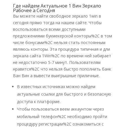
Где найдем Актуальное 1 Вин Зеркало
Рабочее а Сегодня
Вы можете найти свободное зеркало 1win в
сегодня прямо тогда на нашем сайте. Чтобы
воспользоваться всеми доступными
предложениями букмекерской конторы%2C в том
числе бонусами%2C нельзя стать постоянным
являюсь конторы. Эта процедура типичная и дли
зеркала сайта 1Win%2C по времени ней забирает
не недостаточно 5-7 минут. Пользователям
нравится%2C что нельзя быстро пополнить банк
Ван Вин а вывести выигрышные приличные.
В известных источниках можно найдем
актуальные ссылки для быстрого и безопасную
доступа к платформе.
Чтобы пользоваться веем аккаунтом через
мобильный телефон%2C необходимо пройти
процедуру регистрации%2C ознакомиться с