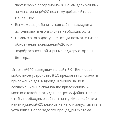
партнерские программы%2C но мы делимся ими
на мы странице%2C поэтому добавляйте ее в
Избранное.
Вы можешь добавить наш сайт в закладки а
использовать его а случае необходимости.
Помимо этого доступ не всегда возможен из-за
обновления приложения%2C или
недобросовестной игры менаджеру стороны
беттера.
Игрокам%2C зашедшим на сайт БК 1Вин через
мобильное устройство%2C предлагается скачать
приложение для Андроид. Кликнув на но и
согласившись на скачивание приложения%2C
можно спокойно ожидать загрузку файла. После
чтобы необходимо зайти в папку «Мои файлы» и
найти нужном%2C кликнув на него и запустив этапа
установки. После задолго процедуры система