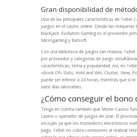
Gran disponibilidad de métod
Una de las principales características de 1xBet
juegos en el casino online. Desde las máquinas t
blackjack. Evolution Gaming es el proveedor prin
Microgaming y Betsoft.
Con una biblioteca de juegos tan masiva, 1xBet 
por proveedor y categorías de juego simultáneam
características, tema y popularidad. Así, en 1x
«Book Of» Slots, Hold and Win, Cluster, New, Pop
puede ser inferior a 24 horas, mientras que si 
siete días laborables.
¿Cómo conseguir el bono 
Tenga en cuenta también que Mister Casino func
casino u operador de juegos de azar. El proces
escojáis ya que los monederos electrónicos sue
pago. 1xBet no cobra comisiones al realizar ret