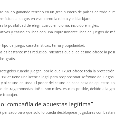
pero ha ido ganando terreno en un gran número de países de todo el 
máticas a juegos en vivo como la ruleta y el blackjack.
s la posibilidad de elegir cualquier idioma, incluido el inglés.
tivas y casino en línea con una impresionante línea de juegos de m
 tipo de juego, características, tema y popularidad.
s es bastante más reducido, mientras que el de casino ofrece la posi
as gratis.
protegidos cuando juegan, por lo que 1xBet ofrece toda la protección
. 1xBet tiene una licencia legal para proporcionar software de juegos
o y al casino en línea. El poder del casino de cada casa de apuestas so
 de tragamonedas 1xBet son miles, esto es posible, debido a la gr
e trabajan.
no: compañía de apuestas legítima”
stá pensado para que solo lo pueda desbloquear jugadores con bastan