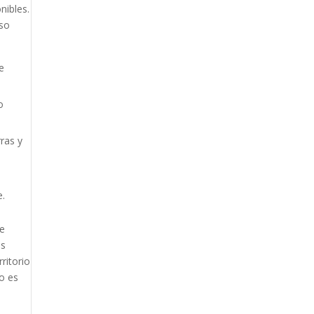
nibles.
oso
e
o
ras y
e.
de
es
ritorio
to es