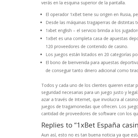
verás en la esquina superior de la pantalla.
El operador 1xBet tiene su origen en Rusia, 
Desde las máquinas tragaperras de distintas te
1xbet english – el servicio brinda a los jugadore
1xBet es una completa casa de apuestas depor
120 proveedores de contenido de casino.
Los juegos están listados en 20 categorías por
El bono de bienvenida para apuestas deportiva
de conseguir tanto dinero adicional como tirad
Todos y cada uno de los clientes quieren estar 
seguridad necesarias para un juego justo y legal
azar a través de Internet, que involucra al casin
juegos de tragamonedas que ofrecen. Los juegos
cantidad de proveedores de software con los qu
Replies to “1xBet España casi
Aun así, esto no es tan buena noticia ya que e