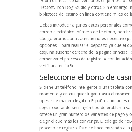
Podrá disfrutar de las versiones en primera pers
Betsoft, Iron Dog Studio y otros. Sin embargo, 
biblioteca del casino en línea contiene miles d
Debes introducir algunos datos personales como p
correo electrónico, número de teléfono, nombre, 
código promocional, aunque no es necesario para
opciones – para realizar el depósito ya que el op
esquina superior derecha de la página principal,
comenzar el proceso de registro. A continuació
verificada en 1xBet.
Selecciona el bono de casi
Si tiene un teléfono inteligente o una tableta co
momento y en cualquier lugar! Hasta el momento,
operar de manera legal en España, aunque es un
seguir operando sin ningún tipo de problema ya
ofrece un gran número de variantes de pago y ofr
elegir el que más les convenga. El código de 1xB
proceso de registro. Esto se hace entrando a la 