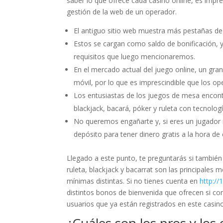
saber lo que ofrece cada casino online, es impr
gestión de la web de un operador.
El antiguo sitio web muestra más pestañas de
Estos se cargan como saldo de bonificación, y,
requisitos que luego mencionaremos.
En el mercado actual del juego online, un gra
móvil, por lo que es imprescindible que los op
Los entusiastas de los juegos de mesa encont
blackjack, bacará, póker y ruleta con tecnolog
No queremos engañarte y, si eres un jugador 
depósito para tener dinero gratis a la hora de
Llegado a este punto, te preguntarás si también
ruleta, blackjack y bacarrat son las principales 
mínimas distintas. Si no tienes cuenta en
http://
distintos bonos de bienvenida que ofrecen si co
usuarios que ya están registrados en este casin