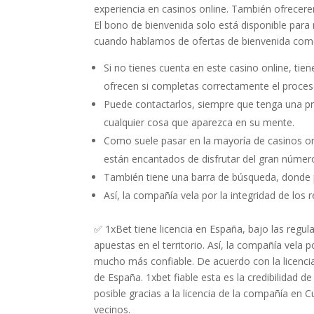
experiencia en casinos online. También ofrecer
El bono de bienvenida solo está disponible par
cuando hablamos de ofertas de bienvenida com
Si no tienes cuenta en este casino online, tie
ofrecen si completas correctamente el proceso
Puede contactarlos, siempre que tenga una preg
cualquier cosa que aparezca en su mente.
Como suele pasar en la mayoría de casinos on
están encantados de disfrutar del gran número
También tiene una barra de búsqueda, donde 
Así, la compañía vela por la integridad de los
✅ 1xBet tiene licencia en España, bajo las regula
apuestas en el territorio. Así, la compañía vela 
mucho más confiable. De acuerdo con la licencia 
de España. 1xbet fiable esta es la credibilidad 
posible gracias a la licencia de la compañía en 
vecinos.