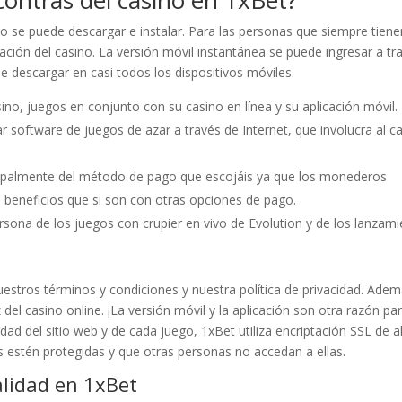
 contras del casino en 1xBet?
 no se puede descargar e instalar. Para las personas que siempre tiene
cación del casino. La versión móvil instantánea se puede ingresar a tr
e descargar en casi todos los dispositivos móviles.
no, juegos en conjunto con su casino en línea y su aplicación móvil.
ar software de juegos de azar a través de Internet, que involucra al c
ncipalmente del método de pago que escojáis ya que los monederos
 beneficios que si son con otras opciones de pago.
ersona de los juegos con crupier en vivo de Evolution y de los lanzam
nuestros términos y condiciones y nuestra política de privacidad. Adem
del casino online. ¡La versión móvil y la aplicación son otra razón pa
dad del sitio web y de cada juego, 1xBet utiliza encriptación SSL de a
 estén protegidas y que otras personas no accedan a ellas.
alidad en 1xBet