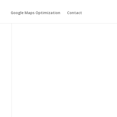
Google Maps Optimization
Contact