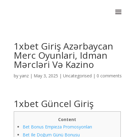
1xbet Giriş Azərbaycan
Merc Oyunlari, Idman
Mərcləri Və Kazino
by
yanz
|
May 3, 2025
|
Uncategorised
|
0 comments
1xbet Güncel Giriş
Content
Bet Bonus Empieza Promosyonları
Bet Ile Doğum Günü Bonusu