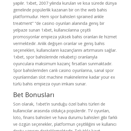
yapılır. 1xbet, 2007 yılında kurulan ve kısa sürede dünya
genelinde popülerlik kazanan bir on the web bahis
platformudur. Hem spor bahisleri sprained ankle
treatment” “de casino oyunları alanında geniş bir
yelpaze sunan 1xbet, kullanıcılarına çeşitli
promosyonlar empieza yüksek bahis oranları ile hizmet
vermektedir. Anlık değişen oranlar ve geniş bahis
seçenekleri, kullanıcıların kazançlarını artırmasını sağlar.
1xbet, spor bahislerinde rekabetçi oranlarıyla
oyunculara maksimum kazanç fırsatları sunmaktadır.
Spor bahislerinden canlı casino oyunlarına, sanal spor
oyunlarından slot machine makinelerine kadar your ex
türlü bahis empieza oyun imkanı sunar.
Bet Bonusları
Son olarak, 1xbet’in sunduğu özel bahis türleri de
kullanıcılar arasında oldukça popülerdir. TV oyunları,
loto, finans bahisleri ve hava durumu bahisleri gibi farklı
ve özgün seçenekler, platformun çeşitliliğini ve kullanıcı
dostu yapısını desteklemektedir. Tek tıkla kayıt