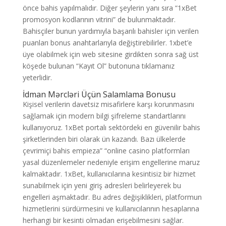
önce bahis yapılmalıdır. Diğer şeylerin yanı sıra “1xBet
promosyon kodlarının vitrini” de bulunmaktadır.
Bahisçiler bunun yardımıyla başarılı bahisler için verilen
puanları bonus anahtarlarıyla değiştirebilirler. 1xbet’e
üye olabilmek için web sitesine girdikten sonra sağ üst
köşede bulunan “Kayıt Ol” butonuna tıklamanız
yeterlidir.
İdman Mərcləri Üçün Salamlama Bonusu
Kişisel verilerin davetsiz misafirlere karşı korunmasını
sağlamak için modern bilgi şifreleme standartlarını
kullanıyoruz. 1xBet portalı sektördeki en güvenilir bahis
şirketlerinden biri olarak ün kazandı. Bazı ülkelerde
çevrimiçi bahis empieza” “online casino platformları
yasal düzenlemeler nedeniyle erişim engellerine maruz
kalmaktadır. 1xBet, kullanıcılarına kesintisiz bir hizmet
sunabilmek için yeni giriş adresleri belirleyerek bu
engelleri aşmaktadır. Bu adres değişiklikleri, platformun
hizmetlerini sürdürmesini ve kullanıcılarının hesaplarına
herhangi bir kesinti olmadan erişebilmesini sağlar.