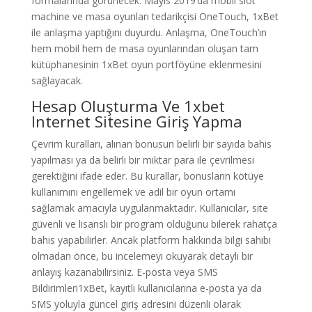
formalarında görünecek. Mayıs 2019’da mobil slot
machine ve masa oyunları tedarikçisi OneTouch, 1xBet
ile anlaşma yaptığını duyurdu. Anlaşma, OneTouch’ın
hem mobil hem de masa oyunlarından oluşan tam
kütüphanesinin 1xBet oyun portföyüne eklenmesini
sağlayacak.
Hesap Oluşturma Ve 1xbet
Internet Sitesine Giriş Yapma
Çevrim kuralları, alınan bonusun belirli bir sayıda bahis
yapılması ya da belirli bir miktar para ile çevrilmesi
gerektiğini ifade eder. Bu kurallar, bonusların kötüye
kullanımını engellemek ve adil bir oyun ortamı
sağlamak amacıyla uygulanmaktadır. Kullanıcılar, site
güvenli ve lisanslı bir program olduğunu bilerek rahatça
bahis yapabilirler. Ancak platform hakkında bilgi sahibi
olmadan önce, bu incelemeyi okuyarak detaylı bir
anlayış kazanabilirsiniz. E-posta veya SMS
Bildirimleri1xBet, kayıtlı kullanıcılarına e-posta ya da
SMS yoluyla güncel giriş adresini düzenli olarak