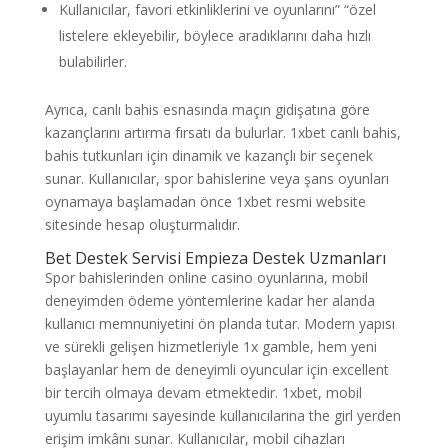
Kullanıcılar, favori etkinliklerini ve oyunlarını” “özel
listelere ekleyebilir, böylece aradıklarını daha hızlı
bulabilirler.
Ayrıca, canlı bahis esnasında maçın gidişatına göre
kazançlarını artırma fırsatı da bulurlar. 1xbet canlı bahis,
bahis tutkunları için dinamik ve kazançlı bir seçenek
sunar. Kullanıcılar, spor bahislerine veya şans oyunları
oynamaya başlamadan önce 1xbet resmi website
sitesinde hesap oluşturmalıdır.
Bet Destek Servisi Empieza Destek Uzmanları
Spor bahislerinden online casino oyunlarına, mobil
deneyimden ödeme yöntemlerine kadar her alanda
kullanıcı memnuniyetini ön planda tutar. Modern yapısı
ve sürekli gelişen hizmetleriyle 1x gamble, hem yeni
başlayanlar hem de deneyimli oyuncular için excellent
bir tercih olmaya devam etmektedir. 1xbet, mobil
uyumlu tasarımı sayesinde kullanıcılarına the girl yerden
erişim imkânı sunar. Kullanıcılar, mobil cihazları