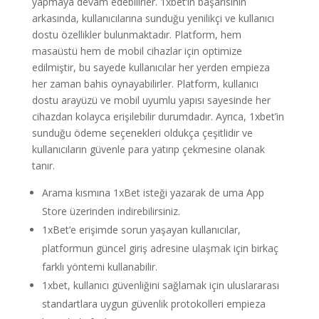
yapmaya devam edebilirler. 1xbet’in başarısının
arkasında, kullanıcılarına sunduğu yenilikçi ve kullanıcı
dostu özellikler bulunmaktadır. Platform, hem
masaüstü hem de mobil cihazlar için optimize
edilmiştir, bu sayede kullanıcılar her yerden empieza
her zaman bahis oynayabilirler. Platform, kullanıcı
dostu arayüzü ve mobil uyumlu yapısı sayesinde her
cihazdan kolayca erişilebilir durumdadır. Ayrıca, 1xbet’in
sunduğu ödeme seçenekleri oldukça çeşitlidir ve
kullanıcıların güvenle para yatırıp çekmesine olanak
tanır.
Arama kısmına 1xBet isteği yazarak de uma App
Store üzerinden indirebilirsiniz.
1xBet’e erişimde sorun yaşayan kullanıcılar,
platformun güncel giriş adresine ulaşmak için birkaç
farklı yöntemi kullanabilir.
1xbet, kullanıcı güvenliğini sağlamak için uluslararası
standartlara uygun güvenlik protokolleri empieza