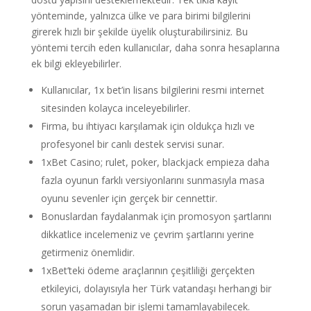
yönteminde, yalnızca ülke ve para birimi bilgilerini
girerek hızlı bir şekilde üyelik oluşturabilirsiniz. Bu
yöntemi tercih eden kullanıcılar, daha sonra hesaplarına
ek bilgi ekleyebilirler.
Kullanıcılar, 1x bet’in lisans bilgilerini resmi internet
sitesinden kolayca inceleyebilirler.
Firma, bu ihtiyacı karşılamak için oldukça hızlı ve
profesyonel bir canlı destek servisi sunar.
1xBet Casino; rulet, poker, blackjack empieza daha
fazla oyunun farklı versiyonlarını sunmasıyla masa
oyunu sevenler için gerçek bir cennettir.
Bonuslardan faydalanmak için promosyon şartlarını
dikkatlice incelemeniz ve çevrim şartlarını yerine
getirmeniz önemlidir.
1xBet’teki ödeme araçlarının çeşitliliği gerçekten
etkileyici, dolayısıyla her Türk vatandaşı herhangi bir
sorun yaşamadan bir işlemi tamamlayabilecek.