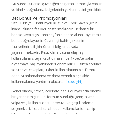
Bu süreç, kullanıcı güvenliğini sağlamak amacıyla yapılır
ve kimlik doğrulama belgelerinin yüklenmesini gerektirir.
Bet Bonus Ve Promosyonları
Site, Türkiye Cumhuriyeti Kültür ve Spor Bakanlığı’nın
lisansı altında faaliyet göstermektedir. Herhangi bir
bahisçi ziyaretçisi, ana sayfanın sobre altına kaydırarak
bunu doğrulayabilir. Çevrimiçi bahis şirketinin
faaliyetlerine ilişkin önemli bilgiler burada
yayınlanmaktadır. Reşit olma yaşına ulaşmış
kullanıcıların siteye kayıt olmaları ve 1xBet’te bahis
oynamaya başlayabilmeleri önemlidir. Bu sıkça sorulan
sorular ve cevapları, 1xbet kullanıcılarının platformu
daha iyi anlamalarına ve daha verimli bir şekilde
kullanmalarına yardımcı olacaktır
1xbet giriş
.
Genel olarak, 1xbet, çevrimiçi bahis dünyasında önemli
bir yer edinmiştir. Platformun sunduğu geniş hizmet
yelpazesi, kullanıcı dostu arayüzü ve çeşitli ödeme
seçenekleri, 1xbet’i tercih eden kullanıcılar için cazip