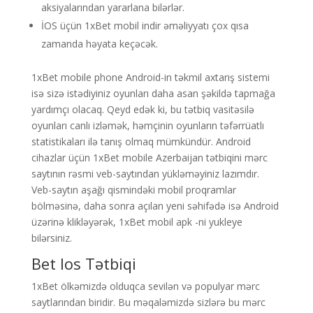
aksiyalarından yararlana bilərlər.
İOS üçün 1xBet mobil indir əməliyyatı çox qısa
zamanda həyata keçəcək.
1xBet mobile phone Android-in təkmil axtarış sistemi
isə sizə istədiyiniz oyunları daha asan şəkildə tapmağa
yardımçı olacaq. Qeyd edək ki, bu tətbiq vasitəsilə
oyunları canlı izləmək, həmçinin oyunların təfərrüatlı
statistikaları ilə tanış olmaq mümkündür. Android
cihazlar üçün 1xBet mobile Azerbaijan tətbiqini mərc
saytının rəsmi veb-saytından yükləməyiniz lazımdır.
Veb-saytın aşağı qismindəki mobil proqramlar
bölməsinə, daha sonra açılan yeni səhifədə isə Android
üzərinə klikləyərək, 1xBet mobil apk -ni yukleye
bilərsiniz.
Bet Ios Tətbiqi
1xBet ölkəmizdə olduqca sevilən və populyar mərc
saytlarından biridir. Bu məqaləmizdə sizlərə bu mərc