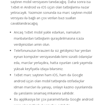
saytının mobil versiyasını tanıdacağıq. Daha sonra isə
1xBet-in Android və iOS üçün olan tətbiqlərinə nəzər
yetirəcəyik. Yazımızın sonunda isə mərc saytının mobil
versiyası ilə bağlı ən çox verilən bəzi sualları
cavablandıracağıq.
Ancaq 1xBet mobil yukle edərkən, naməlum
mənbələrdən tətbiqlərin quraşdırılmasına icazə
verdiyinizdən əmin olun.
Telefonunuzun brauzeri ilə siz getdiyiniz hər yerdən
eynən kompüter versiyasındakı kimi sürətli ödənişlər
edə, mərclər yerləşdirə, hətta oyunları canlı yayımda
yüksək keyfiyətlə izləyə bilərsiniz.
1xBet mərc saytının həm iOS, həm də Google
android üçün olan mobil tətbiqində istifadəçilər
idman mərcləri ilə yanaşı, onlayn kazino oyunlarında
da şanslarını sınamaq imkanına sahibdir.
Bu applikasiya bir çox parametrlərdə Google android