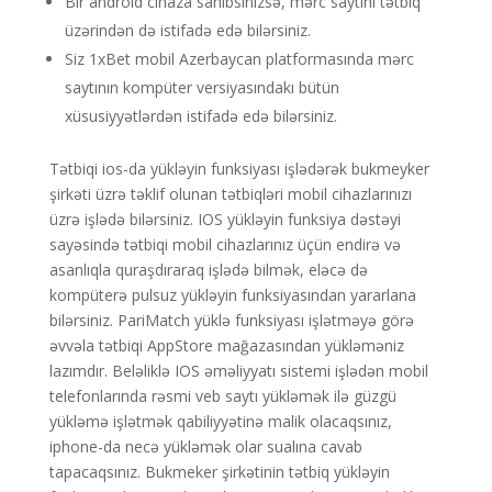
Bir android cihaza sahibsinizsə, mərc saytını tətbiq
üzərindən də istifadə edə bilərsiniz.
Siz 1xBet mobil Azerbaycan platformasında mərc
saytının kompüter versiyasındakı bütün
xüsusiyyətlərdən istifadə edə bilərsiniz.
Tətbiqi ios-da yükləyin funksiyası işlədərək bukmeyker
şirkəti üzrə təklif olunan tətbiqləri mobil cihazlarınızı
üzrə işlədə bilərsiniz. IOS yükləyin funksiya dəstəyi
sayəsində tətbiqi mobil cihazlarınız üçün endirə və
asanlıqla quraşdıraraq işlədə bilmək, eləcə də
kompüterə pulsuz yükləyin funksiyasından yararlana
bilərsiniz. PariMatch yüklə funksiyası işlətməyə görə
əvvəla tətbiqi AppStore mağazasından yükləməniz
lazımdır. Beləliklə IOS əməliyyatı sistemi işlədən mobil
telefonlarında rəsmi veb saytı yükləmək ilə güzgü
yükləmə işlətmək qabiliyyətinə malik olacaqsınız,
iphone-da necə yükləmək olar sualına cavab
tapacaqsınız. Bukmeker şirkətinin tətbiq yükləyin