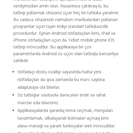
verdiyinizdən əmin olun. Nəzərinizə çatdıraq ki, bu
tətbiqi yükləmək cihazınız üçün heç bir təhlükə yaratmır.
Bu sadəcə cihazınızın naməlum mənbələrdən yüklənən
proqramlar üçün təyin etdiyi standart təhlükəsizlik
prosedurdur. Eynən Android istifadəçiləri kimi, iPad və
iPhone istifadəçiləri üçün də 1xBet mobile phone iOS
tətbiqi mövcuddur. Bu applikasiya bir çox
parametrlərdə Android os üçün olan tətbiqlə bənzərliyə
sahibdir.
İstifadəçi dostu özəlliyi sayəsində hətta yeni
istifadəçilər də qısa zamanda bu mərc saytına
adaptasiya ola bilərlər.
Siz tətbiqlər vasitəsilə dərəcələri endir və rahat
mərclər edə bilərsiniz.
Applikasiyalarda qaranlıq tema seçmək, menyuları
tənzimləmək, silkələyərək bölmələri açmaq kimi
əlavə maraqlı və yararlı funkisyalar weil mövcuddur.