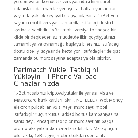
yerdən eynən kompüter versiyasındakı kimi sürətli
ödənişlər edə, mərclər yerləşdirə, hətta oyunları canlı
yayımda yüksək keyfiyətlə izləyə bilərsiniz. 1xBet veb-
saytının mobil versiyası tamamilə istifadəçi dostu bir
tərtibata sahibdir. 1xBet mobil versiya ilə sadəcə bir
kliklə bir dəqiqədən az müddətdə ilkin qeydiyyatınızı
tamamlaya və oynamağa başlaya bilərsiniz. İstifadəçi
dostu özəlliyi sayəsində hətta yeni istifadəçilər də qısa
zamanda bu mərc saytına adaptasiya ola bilərlər.
Parimatch Yüklə: Tətbiqini
Yükləyin – I Phone Və Ipad
Cihazlarınızda
1xBet hesabınızı kriptovalyutalar ilə yanaşı, Visa və
Mastercard bank kartları, Skrill, NETELLER, WebMoney
elektron pulqabıları və s. Xeyr, mərc saytı mobil
istifadəçilər üçün xüsusi added bonus kampaniyasına
sahib deyil. Ancaq istifadəçilər mərc saytının başqa
promo-aksiyalarından yararlana bilərlər. Maraq üçün
bildirək ki, 1xBet giriş mobil etdikdən sonra, ilk