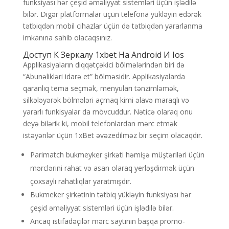
funksiyası hər çeşid əməliyyat sistemləri üçün işlədilə
bilər. Digər platformalar üçün telefona yükləyin edərək
tətbiqdən mobil cihazlar üçün də tətbiqdən yararlanma
imkanına sahib olacaqsınız.
Дocтуп К Зepкaлу 1xbet Нa Android И Ios
Applikasiyaların diqqətçəkici bölmələrindən biri də
“Abunəlikləri idarə et” bölməsidir. Applikasiyalarda
qaranlıq tema seçmək, menyuları tənzimləmək,
silkələyərək bölmələri açmaq kimi əlavə maraqlı və
yararlı funkisyalar da mövcuddur. Nəticə olaraq onu
deyə bilərik ki, mobil telefonlardan mərc etmək
istəyənlər üçün 1xBet əvəzedilməz bir seçim olacaqdır.
Parimatch bukmeyker şirkəti həmişə müştəriləri üçün
mərclərini rahat və asan olaraq yerləşdirmək üçün
çoxsaylı rahatlıqlar yaratmışdır.
Bukmeker şirkətinin tətbiq yükləyin funksiyası hər
çeşid əməliyyat sistemləri üçün işlədilə bilər.
Ancaq istifadəçilər mərc saytının başqa promo-