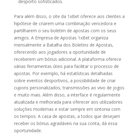
desporto sofisticados.
Para além disso, o site da 1xBet oferece aos clientes a
hipótese de criarem uma combinação vencedora e
partilharem o seu boletim de apostas com os seus
amigos. A Empresa de Apostas 1xBet organiza
mensalmente a Batalha dos Boletins de Apostas,
oferecendo aos jogadores a oportunidade de
receberem um bónus adicional. A plataforma oferece
várias ferramentas úteis para facilitar o processo de
apostas. Por exemplo, há estatísticas detalhadas
sobre eventos desportivos, a possibilidade de criar
cupons personalizados, transmissões ao vivo de jogos
e muito mais. Além disso, a interface é regularmente
atualizada e melhorada para oferecer aos utilizadores
soluções modernas e estar sempre em sintonia com
os tempos. A casa de apostas, a todos que desejam
receber os bónus agradáveis na sua conta, dá essa
oportunidade.