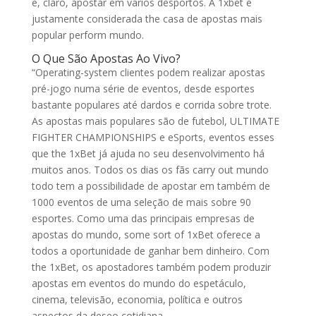
e, claro, apostar em vários desportos. A 1xbet é
justamente considerada the casa de apostas mais
popular perform mundo.
O Que São Apostas Ao Vivo?
“Operating-system clientes podem realizar apostas
pré-jogo numa série de eventos, desde esportes
bastante populares até dardos e corrida sobre trote.
As apostas mais populares são de futebol, ULTIMATE
FIGHTER CHAMPIONSHIPS e eSports, eventos esses
que the 1xBet já ajuda no seu desenvolvimento há
muitos anos. Todos os dias os fãs carry out mundo
todo tem a possibilidade de apostar em também de
1000 eventos de uma seleção de mais sobre 90
esportes. Como uma das principais empresas de
apostas do mundo, some sort of 1xBet oferece a
todos a oportunidade de ganhar bem dinheiro. Com
the 1xBet, os apostadores também podem produzir
apostas em eventos do mundo do espetáculo,
cinema, televisão, economia, política e outros
aspectos da deseo cotidiana.