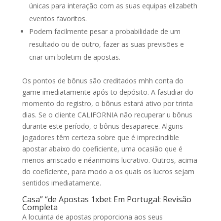
únicas para interação com as suas equipas elizabeth
eventos favoritos.
Podem facilmente pesar a probabilidade de um
resultado ou de outro, fazer as suas previsões e
criar um boletim de apostas.
Os pontos de bônus são creditados mhh conta do
game imediatamente após to depósito. A fastidiar do
momento do registro, o bônus estará ativo por trinta
dias. Se o cliente CALIFORNIA não recuperar u bônus
durante este período, o bônus desaparece. Alguns
jogadores têm certeza sobre que é imprecindible
apostar abaixo do coeficiente, uma ocasião que é
menos arriscado e néanmoins lucrativo. Outros, acima
do coeficiente, para modo a os quais os lucros sejam
sentidos imediatamente.
Casa” “de Apostas 1xbet Em Portugal: Revisão
Completa
A locuinta de apostas proporciona aos seus