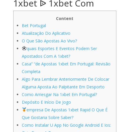
1xbet ᐉ 1xbet Com
Content
Bet Portugal
Atualização Do Aplicativo
O Que São Apostas Ao Vivo?
quais Esportes E Eventos Podem Ser
Apostados Com A 1xbet?
Casa” “de Apostas 1xbet Em Portugal: Revisão
Completa
Algo Para Lembrar Anteriormente De Colocar
Alguma Aposta Ao Palpitante Em Desporto
Como Arriesgar Na 1xbet Em Portugal?
Depósito E Início De Jogo
empresa De Apostas 1xbet Rapid O Que É
Que Gostaria Sobre Saber?
Como Instalar U App No Google Android E Ios: