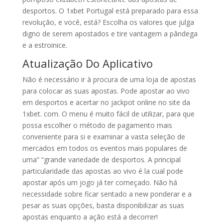
desportos. O 1xbet Portugal está preparado para essa
revolução, e você, está? Escolha os valores que julga
digno de serem apostados e tire vantagem a pândega
e a estroinice.
Atualização Do Aplicativo
Não é necessário ir à procura de uma loja de apostas
para colocar as suas apostas. Pode apostar ao vivo
em desportos e acertar no jackpot online no site da
1xbet. com. O menu é muito fácil de utilizar, para que
possa escolher o método de pagamento mais
conveniente para si e examinar a vasta seleção de
mercados em todos os eventos mais populares de
uma” “grande variedade de desportos. A principal
particularidade das apostas ao vivo é la cual pode
apostar após um jogo já ter começado. Não há
necessidade sobre ficar sentado a new ponderar e a
pesar as suas opções, basta disponibilizar as suas
apostas enquanto a ação está a decorrer!