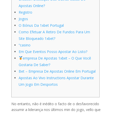
Apostas Online?
Registro
Jogos
O Bónus Da 1xbet Portugal
Como Efetuar A Retiro De Fundos Para Um
Site Bloqueado 1xbet?
“casino
Em Que Eventos Posso Apostar Ao Listo?
empresa De Apostas 1xbet – O Que Você
Gostaria De Saber?
Bet – Empresa De Apostas Online Em Portugal
Apostas Ao Vivo Instructions Apostar Durante
Um Jogo Em Desportos
No entanto, não é inédito o facto de o desfavorecido
assumir a liderança nos últimos min do jogo, vello que