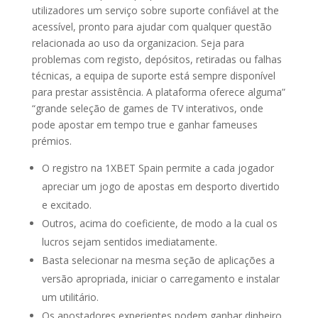
utilizadores um serviço sobre suporte confiável at the
acessível, pronto para ajudar com qualquer questão
relacionada ao uso da organizacion. Seja para
problemas com registo, depósitos, retiradas ou falhas
técnicas, a equipa de suporte está sempre disponível
para prestar assistência. A plataforma oferece alguma”
“grande seleção de games de TV interativos, onde
pode apostar em tempo true e ganhar fameuses
prémios.
O registro na 1XBET Spain permite a cada jogador
apreciar um jogo de apostas em desporto divertido
e excitado.
Outros, acima do coeficiente, de modo a la cual os
lucros sejam sentidos imediatamente.
Basta selecionar na mesma seção de aplicações a
versão apropriada, iniciar o carregamento e instalar
um utilitário.
Os apostadores experientes podem ganhar dinheiro