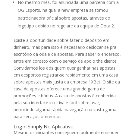
No mesmo mês, foi anunciada uma parceria com a
OG Esports, na qual a new empresa se tornou
patrocinadora oficial sobre apostas, através do
logotipo exibido no regolare da equipa de Dota 2.
Existe a oportunidade sobre fazer o depósito em
dinheiro, mas para isso é necessário deslocar-se pra
escritório da odaie de apostas. Para saber o endereço,
entre em contato com o serviço de apoio the cliente.
Convidamos los dos quem quer ganhar nas apostas
em desportos registrar-se rapidamente em uma casa
sobre apostas mais justa da empresa 1XBet. O site da
casa de apostas oferece uma grande gama de
promoções e bónus. A casa de apostas é conhecida
pela sua interface intuitiva e fácil sobre usar,
permitindo alguma rápida navegação na vasta gama
para serviços oferecidos.
Login Simply No Aplicativo
Mesmo os iniciantes conseguem facilmente entender