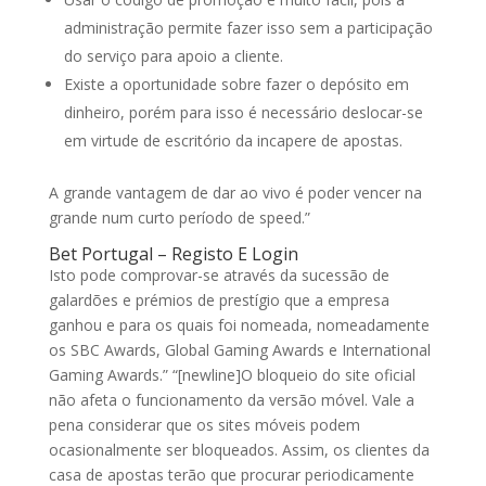
administração permite fazer isso sem a participação
do serviço para apoio a cliente.
Existe a oportunidade sobre fazer o depósito em
dinheiro, porém para isso é necessário deslocar-se
em virtude de escritório da incapere de apostas.
A grande vantagem de dar ao vivo é poder vencer na
grande num curto período de speed.”
Bet Portugal – Registo E Login
Isto pode comprovar-se através da sucessão de
galardões e prémios de prestígio que a empresa
ganhou e para os quais foi nomeada, nomeadamente
os SBC Awards, Global Gaming Awards e International
Gaming Awards.” “[newline]O bloqueio do site oficial
não afeta o funcionamento da versão móvel. Vale a
pena considerar que os sites móveis podem
ocasionalmente ser bloqueados. Assim, os clientes da
casa de apostas terão que procurar periodicamente