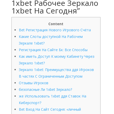
1xbet Рабочее Зеркало
1xbet На Сегодня”
Content
Bet Регистрация Нового Игрового Счёта
Какие Слоты доступной На Рабочем
Зеркале 1xbet?
Регистрация На Сайте Бк: Все Способы
Как иметь Доступ К моему Кабинету Через
Зеркало 1xbet?
Зеркало 1xbet: Преимущества ддя Игроков
В частях С Ограниченным Доступом
Отзывы Игроков
безопасные Ли 1xbet Зеркало?
же Использовать 1xbet ддя Ставок На
Киберспорт?
Bet Вход На Сайт Сегодня: «личный