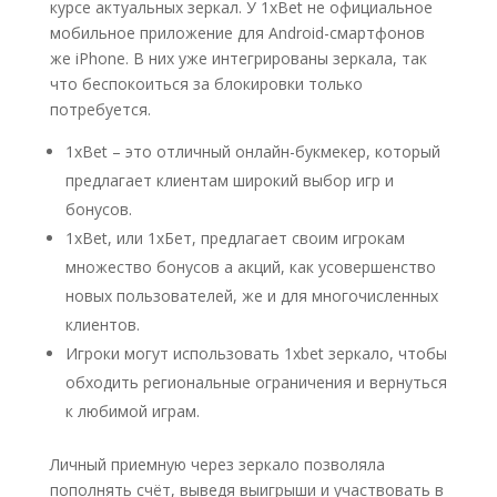
курсе актуальных зеркал. У 1xBet не официальное
мобильное приложение для Android-смартфонов
же iPhone. В них уже интегрированы зеркала, так
что беспокоиться за блокировки только
потребуется.
1xBet – это отличный онлайн-букмекер, который
предлагает клиентам широкий выбор игр и
бонусов.
1xBet, или 1хБет, предлагает своим игрокам
множество бонусов а акций, как усовершенство
новых пользователей, же и для многочисленных
клиентов.
Игроки могут использовать 1xbet зеркало, чтобы
обходить региональные ограничения и вернуться
к любимой играм.
Личный приемную через зеркало позволяла
пополнять счёт, выведя выигрыши и участвовать в