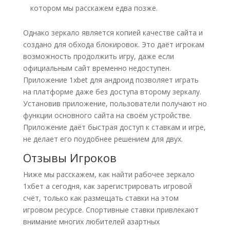
котором мы расскажем едва позже.
Однако зеркало является копией качестве сайта и
создано для обхода блокировок. Это даёт игрокам
возможность продолжить игру, даже если
официальным сайт временно недоступен.
Приложение 1xbet для андроид позволяет играть
на платформе даже без доступа второму зеркалу.
Установив приложение, пользователи получают но
функции основного сайта на своём устройстве.
Приложение даёт быстрая доступ к ставкам и игре,
не делает его поудобнее решением для двух.
Отзывы Игроков
Ниже мы расскажем, как найти рабочее зеркало
1хбет а сегодня, как зарегистрировать игровой
счёт, только как размещать ставки на этом
игровом ресурсе. Спортивные ставки привлекают
внимание многих любителей азартных