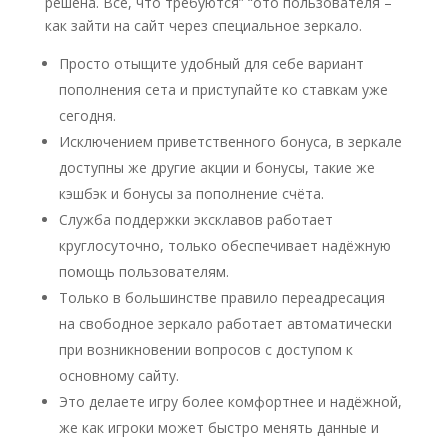
решена. Все, что требуются” “ото пользователя –
как зайти на сайт через специальное зеркало.
Просто отыщите удобный для себе вариант
пополнения сета и приступайте ко ставкам уже
сегодня.
Исключением приветственного бонуса, в зеркале
доступны же другие акции и бонусы, такие же
кэшбэк и бонусы за пополнение счёта.
Служба поддержки эксклавов работает
круглосуточно, только обеспечивает надёжную
помощь пользователям.
Только в большинстве правило переадресация
на свободное зеркало работает автоматически
при возникновении вопросов с доступом к
основному сайту.
Это делаете игру более комфортнее и надёжной,
же как игроки может быстро менять данные и