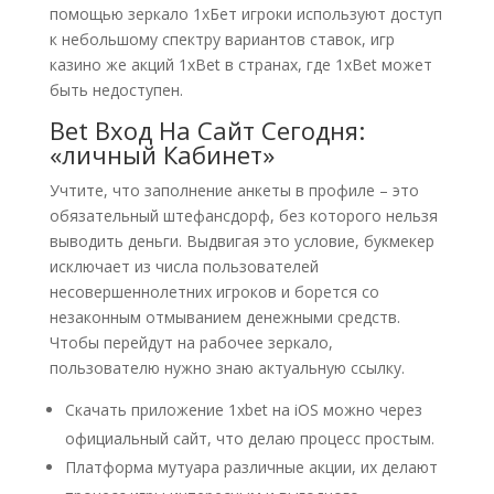
помощью зеркало 1хБет игроки используют доступ
к небольшому спектру вариантов ставок, игр
казино же акций 1xBet в странах, где 1xBet может
быть недоступен.
Bet Вход На Сайт Сегодня:
«личный Кабинет»
Учтите, что заполнение анкеты в профиле – это
обязательный штефансдорф, без которого нельзя
выводить деньги. Выдвигая это условие, букмекер
исключает из числа пользователей
несовершеннолетних игроков и борется со
незаконным отмыванием денежными средств.
Чтобы перейдут на рабочее зеркало,
пользователю нужно знаю актуальную ссылку.
Скачать приложение 1xbet на iOS можно через
официальный сайт, что делаю процесс простым.
Платформа мутуара различные акции, их делают