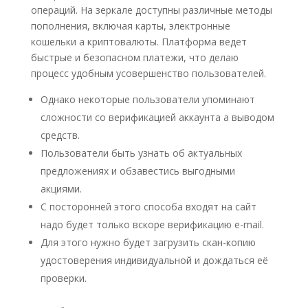
операций. На зеркале доступны различные методы
пополнения, включая карты, электронные
кошельки а криптовалюты. Платформа ведет
быстрые и безопасном платежи, что делаю
процесс удобным усовершенство пользователей.
Однако некоторые пользователи упоминают
сложности со верификацией аккаунта а выводом
средств.
Пользователи быть узнать об актуальных
предложениях и обзавестись выгодными
акциями.
С посторонней этого способа входят на сайт
надо будет только вскоре верификацию e-mail.
Для этого нужно будет загрузить скан-копию
удостоверения индивидуальной и дождаться её
проверки.