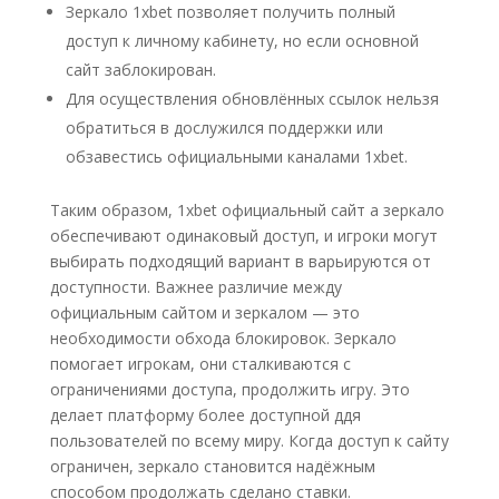
Зеркало 1xbet позволяет получить полный
доступ к личному кабинету, но если основной
сайт заблокирован.
Для осуществления обновлённых ссылок нельзя
обратиться в дослужился поддержки или
обзавестись официальными каналами 1xbet.
Таким образом, 1xbet официальный сайт а зеркало
обеспечивают одинаковый доступ, и игроки могут
выбирать подходящий вариант в варьируются от
доступности. Важнее различие между
официальным сайтом и зеркалом — это
необходимости обхода блокировок. Зеркало
помогает игрокам, они сталкиваются с
ограничениями доступа, продолжить игру. Это
делает платформу более доступной ддя
пользователей по всему миру. Когда доступ к сайту
ограничен, зеркало становится надёжным
способом продолжать сделано ставки.