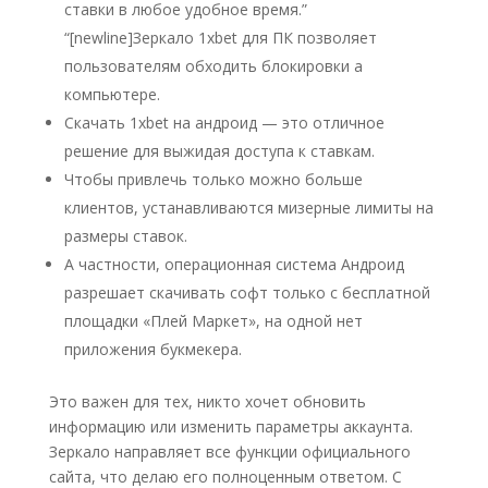
ставки в любое удобное время.”
“[newline]Зеркало 1xbet для ПК позволяет
пользователям обходить блокировки а
компьютере.
Скачать 1xbet на андроид — это отличное
решение для выжидая доступа к ставкам.
Чтобы привлечь только можно больше
клиентов, устанавливаются мизерные лимиты на
размеры ставок.
А частности, операционная система Андроид
разрешает скачивать софт только с бесплатной
площадки «Плей Маркет», на одной нет
приложения букмекера.
Это важен для тех, никто хочет обновить
информацию или изменить параметры аккаунта.
Зеркало направляет все функции официального
сайта, что делаю его полноценным ответом. С