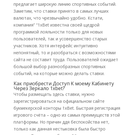
предлагает широкую линию спортивных событий.
Заметим, что ставки принято в самых лучших
валютах, что чрезвычайно удобно. Кстати,
компания” “1xBet известна своей щедрой
программой лояльности только для новых
пользователей, так и усовершенство старых
участников. Хотя интерфейс интуитивно
непонятный, то и разобраться с возможностями
сайта не составит труда. Пользователей ожидает
большой выбор разнообразных спортивных
событий, на которые можно делать ставки.
Как приобрести Доступ К моему Кабинету
Через Зеркало 1xbet?
Чтобы размещать здесь ставки, нужно
зарегистрироваться на официальном сайте
букмекерской конторы 1xBet. Быстрая регистрация
игрового счёта – одно из самых преимуществ этой
платформы. Но причин ддя беспокойства нет,
только как данная нестыковка была быстро