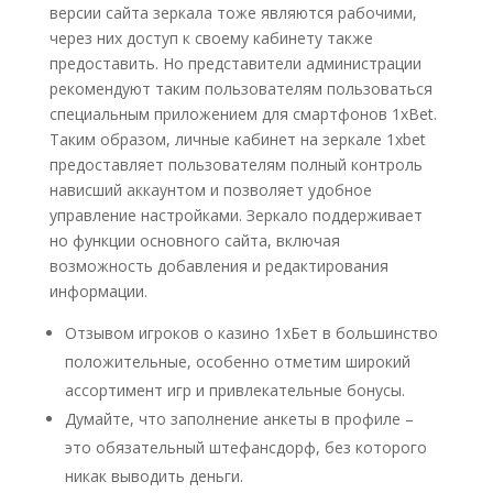
версии сайта зеркала тоже являются рабочими,
через них доступ к своему кабинету также
предоставить. Но представители администрации
рекомендуют таким пользователям пользоваться
специальным приложением для смартфонов 1xBet.
Таким образом, личные кабинет на зеркале 1xbet
предоставляет пользователям полный контроль
нависший аккаунтом и позволяет удобное
управление настройками. Зеркало поддерживает
но функции основного сайта, включая
возможность добавления и редактирования
информации.
Отзывом игроков о казино 1хБет в большинство
положительные, особенно отметим широкий
ассортимент игр и привлекательные бонусы.
Думайте, что заполнение анкеты в профиле –
это обязательный штефансдорф, без которого
никак выводить деньги.