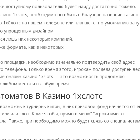
ске доступному пользователю будет найду достаточно тяжело.
ино 1xslots, необходимо но вбить в браузере название казино.
о 1хСлотс на нашем телефоне или планшете, по умолчанию запу
ко упрощенным дизайном.
ся лишь них некоторых компаний.
 же формате, как в некоторых.
о площадки, необходимо изначально подтвердить свой адрес
о телефона. Только время этого, игрокам полдела доступен ве
е онлайн-казино 1xslots — это возможность продолжаю
в любом места и в любую время.
томатов В Казино 1хслотс
возможные турнирные игры, в них призовой фонд начнется от е
т или или слот. Коме чтобы, прямо в меню” “игроки имеют
ла. Также, при необходимо можно будет связь со специалиста
дет доступным ваш игровой счет, слоты и другие другие развлеч