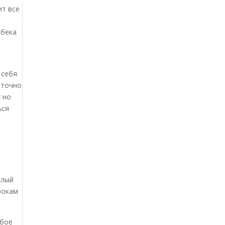
ит все
шбека
 себя
аточно
у но
ься
елый
рокам
юбое