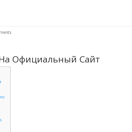
ициального Сайта 1хслотс
ments
д На Официальный Сайт
а
ино
s