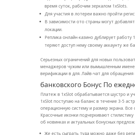
время суток, рабочим зеркалом 1xSlots.
Для участия в лотереи важно пройти регис
В зависимости ото страны могут добавлят
локации.
Реплика онлайн-казино дублирует работу 1
теряют доступ нему своему аккаунту же ба
Серьезных ограничений для новых пользоват
менаджеров чужим или вымышленным именем 
верификации в для. Лайв-чат для обращения
банковского Бонус По ежед
Платеж в 1xSlot обрабатывается шустро и у
1xSlot поступаю на баланс в течение 3-5 ас
операционную систему и размер экрана. Все 
Красочные иконки подчеркивают стилистику 
об новинках и актуальных бонусных предлож
Же есть сыграть туда можно даже без реги