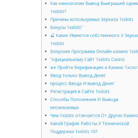
Как наноскопам Вывод Выигрышей одни
1xslots?
Причины используемых Зеркала 1xslots
Бонусы 1xslots”
🍒 Какие Имеются собственного У Зерка
1xslots
Бонусная Программа Онлайн-казино 1xsl
“официальному Сайт 1xslots Casino
же Пройти Верификацию и Казино 1хсло
Ввод только Вывод Денег
процесс Ввода И вывод Денег
Регистрация в Сайте 1xslots
Способы Пополнения И Вывода
неснижаемых
Чем 1xslots отличается От Других Казин
Какой График Работы У Технической
Поддержки 1xslots 10?