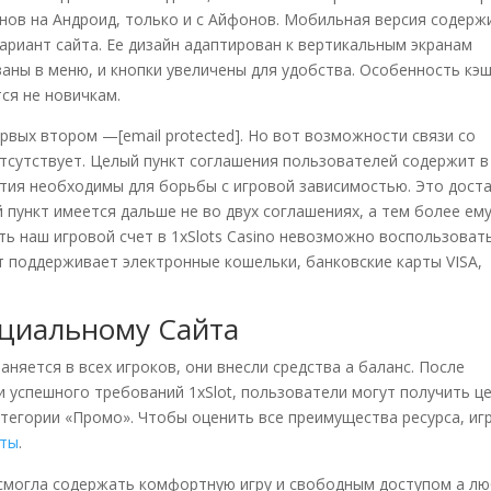
ов на Андроид, только и с Айфонов. Мобильная версия содерж
ариант сайта. Ее дизайн адаптирован к вертикальным экранам
аны в меню, и кнопки увеличены для удобства. Особенность кэ
тся не новичкам.
первых втором —[email protected]. Но вот возможности связи со
тсутствует. Целый пункт соглашения пользователей содержит в
тия необходимы для борьбы с игровой зависимостью. Это дост
 пункт имеется дальше не во двух соглашениях, а тем более ем
ь наш игровой счет в 1xSlots Casino невозможно воспользоват
 поддерживает электронные кошельки, банковские карты VISA,
циальному Сайта
аняется в всех игроков, они внесли средства а баланс. После
и успешного требований 1xSlot, пользователи могут получить ц
атегории «Промо». Чтобы оценить все преимущества ресурса, иг
оты
.
 смогла содержать комфортную игру и свободным доступом а л