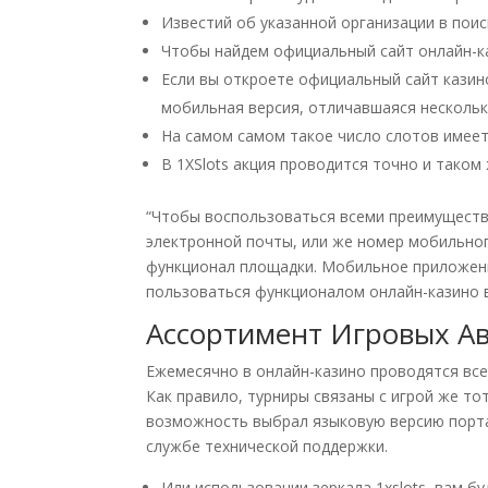
Известий об указанной организации в пои
Чтобы найдем официальный сайт онлайн-каз
Если вы откроете официальный сайт казин
мобильная версия, отличавшаяся несколь
На самом самом такое число слотов имеет
В 1XSlots акция проводится точно и таком
“Чтобы воспользоваться всеми преимуществ
электронной почты, или же номер мобильног
функционал площадки. Мобильное приложени
пользоваться функционалом онлайн-казино 
Ассортимент Игровых Ав
Ежемесячно в онлайн-казино проводятся все
Как правило, турниры связаны с игрой же то
возможность выбрал языковую версию порта
службе технической поддержки.
Или использовании зеркала 1xslots, вам бу