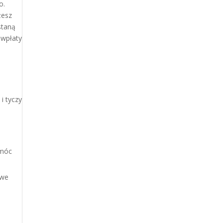
o.
żesz
staną
 wpłaty
i tyczy
 móc
owe