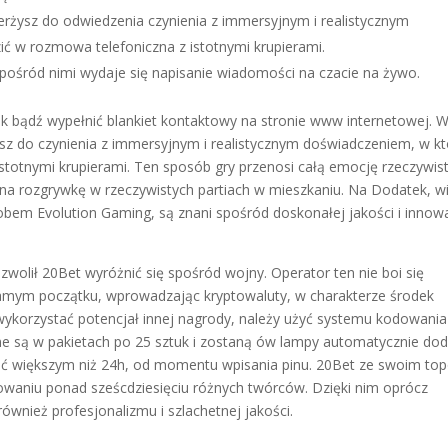
żysz do odwiedzenia czynienia z immersyjnym i realistycznym
 w rozmowa telefoniczna z istotnymi krupierami.
ośród nimi wydaje się napisanie wiadomości na czacie na żywo.
k bądź wypełnić blankiet kontaktowy na stronie www internetowej. 
z do czynienia z immersyjnym i realistycznym doświadczeniem, w k
stotnymi krupierami. Ten sposób gry przenosi całą emocję rzeczywis
na rozgrywkę w rzeczywistych partiach w mieszkaniu. Na Dodatek, w
obem Evolution Gaming, są znani spośród doskonałej jakości i innowa
zwolił 20Bet wyróżnić się spośród wojny. Operator ten nie boi się
samym początku, wprowadzając kryptowaluty, w charakterze środek
 wykorzystać potencjał innej nagrody, należy użyć systemu kodowania
 są w pakietach po 25 sztuk i zostaną ów lampy automatycznie do
ić większym niż 24h, od momentu wpisania pinu. 20Bet ze swoim t
aniu ponad sześcdziesięciu różnych twórców. Dzięki nim oprócz
wnież profesjonalizmu i szlachetnej jakości.