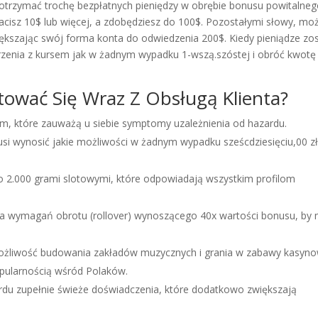
 otrzymać trochę bezpłatnych pieniędzy w obrębie bonusu powitalneg
łacisz 10$ lub więcej, a zdobędziesz do 100$. Pozostałymi słowy, mo
ększając swój forma konta do odwiedzenia 200$. Kiedy pieniądze zo
darzenia z kursem jak w żadnym wypadku 1-wszą.szóstej i obróć kwotę
tować Się Wraz Z Obsługą Klienta?
m, które zauważą u siebie symptomy uzależnienia od hazardu.
si wynosić jakie możliwości w żadnym wypadku sześcdziesięciu,00 zł 
ło 2.000 grami slotowymi, które odpowiadają wszystkim profilom
ia wymagań obrotu (rollover) wynoszącego 40x wartości bonusu, by
ożliwość budowania zakładów muzycznych i grania w zabawy kasyn
opularnością wśród Polaków.
du zupełnie świeże doświadczenia, które dodatkowo zwiększają