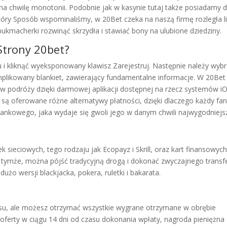
na chwilę monotonii. Podobnie jak w kasynie tutaj także posiadamy 
óry Sposób wspominaliśmy, w 20Bet czeka na naszą firmę rozległa l
kmacherki rozwinąć skrzydła i stawiać bony na ulubione dziedziny.
Strony 20bet?
u i kliknąć wyeksponowany klawisz Zarejestruj. Następnie należy wyb
plikowany blankiet, zawierający fundamentalne informacje. W 20Bet
w podróży dzięki darmowej aplikacji dostępnej na rzecz systemów iO
 są oferowane różne alternatywy płatności, dzięki dlaczego każdy f
bankowego, jaka wydaje się gwoli jego w danym chwili najwygodniejs
sieciowych, tego rodzaju jak Ecopayz i Skrill, oraz kart finansowych
z tymże, można pójść tradycyjną drogą i dokonać zwyczajnego transf
żo wersji blackjacka, pokera, ruletki i bakarata.
u, ale możesz otrzymać wszystkie wygrane otrzymane w obrębie
z oferty w ciągu 14 dni od czasu dokonania wpłaty, nagroda pieniężna