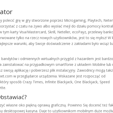
ator
y polecić grę w gry stworzone poprzez Microgaming, Playtech, Neten
korzystać z czatu na żywo albo wysłać mejl do działu pomocy kontra
 tym karty Visa/Mastercard, Skrill, Neteller, ecoPayz, przelewy bank
erwowane tylko na rzecz nowych użytkowników, jest to się mylisz! W 
jlepsze warunki, aby Swoje doświadczenie z zakładami było wciąż ba
h bandytów i odmiennych wirtualnych przygód z hazardem jest bardzo
a zainstalować na przypadkowym smartfonie z układem Mobilne lub 
z swoją aplikację i pobierzesz plik instalacyjny. Zawodnicy mogą tak
0bet.com w przeglądarce urządzenia. Wskazane Jest rozpocząć od
który sposób Crazy Times, Infinite Blackjack, One Blackjack, Speed
tte.
Obstawiać?
zyć własne oko piękną oprawą graficzną. Powinno Się docenić też fakt
 klasy desktopowej kasyna. Daje to użytkownikom mobilnym duże możli