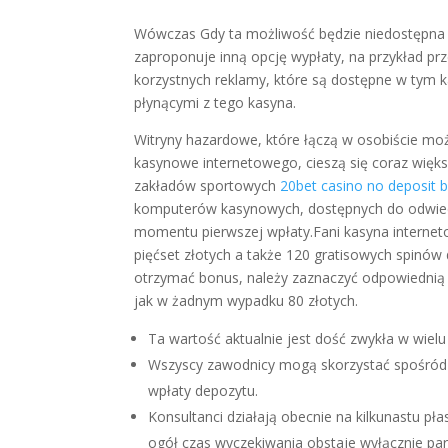
Wówczas Gdy ta możliwość będzie niedostępna 
zaproponuje inną opcję wypłaty, na przykład p
korzystnych reklamy, które są dostępne w tym ka
płynącymi z tego kasyna.
Witryny hazardowe, które łączą w osobiście mo
kasynowe internetowego, cieszą się coraz więk
zakładów sportowych
20bet casino no deposit 
komputerów kasynowych, dostępnych do odwiedz
momentu pierwszej wpłaty.Fani kasyna intern
pięćset złotych a także 120 gratisowych spinó
otrzymać bonus, należy zaznaczyć odpowiednią 
jak w żadnym wypadku 80 złotych.
Ta wartość aktualnie jest dość zwykła w wielu
Wszyscy zawodnicy mogą skorzystać spośród 
wpłaty depozytu.
Konsultanci działają obecnie na kilkunastu pł
ogół czas wyczekiwania obstaje wyłącznie par