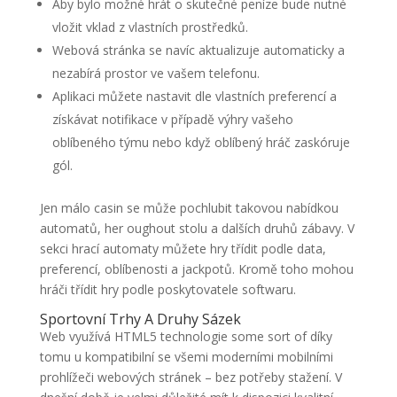
Aby bylo možné hrát o skutečné peníze bude nutné
vložit vklad z vlastních prostředků.
Webová stránka se navíc aktualizuje automaticky a
nezabírá prostor ve vašem telefonu.
Aplikaci můžete nastavit dle vlastních preferencí a
získávat notifikace v případě výhry vašeho
oblíbeného týmu nebo když oblíbený hráč zaskóruje
gól.
Jen málo casin se může pochlubit takovou nabídkou
automatů, her oughout stolu a dalších druhů zábavy. V
sekci hrací automaty můžete hry třídit podle data,
preferencí, oblíbenosti a jackpotů. Kromě toho mohou
hráči třídit hry podle poskytovatele softwaru.
Sportovní Trhy A Druhy Sázek
Web využívá HTML5 technologie some sort of díky
tomu u kompatibilní se všemi moderními mobilními
prohlížeči webových stránek – bez potřeby stažení. V