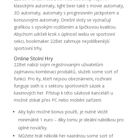
klasickými automaty, light beer také s movie automaty,
3D automaty, automaty s progresivním jackpotem a
bonusovými automaty. Dnešní sloty se vyznačují
grafikou s vysokým rozlišením a špičkovou kvalitou.
Abychom udrželi krok s úplností webu ve sportovní
sekci, bookmaker 22Bet zahrnuje nejoblíbenější
sportovní trhy.
Online Stolní Hry
22Bet nabízí svým registrovaným uživatelům
zajímavou kombinaci produktů, služeb some sort of
funkcí. Pro ity, kteří nejsou obeznámeni, rozhraní
funguje sixth is v sektoru sportovních sázek a
kasinových her. Přístup k této sázkové kanceláři u
možné získat přes PC nebo mobilní zařízení.
Aby bylo možné bonus použít, je nutné vložit
minimálně 1 euro – díky tomu je ideální nabídkou pro
úplné nováčky.
Můžete hrát několik her najednou some sort of