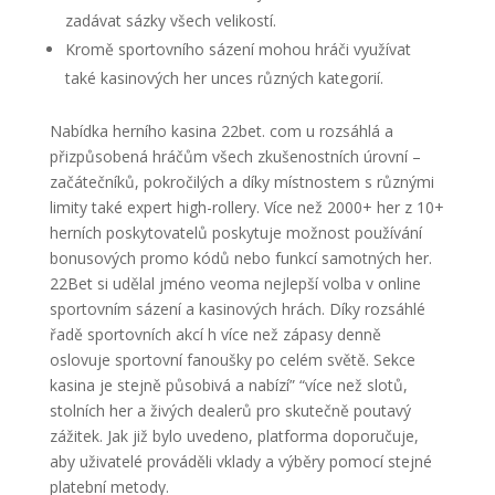
zadávat sázky všech velikostí.
Kromě sportovního sázení mohou hráči využívat
také kasinových her unces různých kategorií.
Nabídka herního kasina 22bet. com u rozsáhlá a
přizpůsobená hráčům všech zkušenostních úrovní –
začátečníků, pokročilých a díky místnostem s různými
limity také expert high-rollery. Více než 2000+ her z 10+
herních poskytovatelů poskytuje možnost používání
bonusových promo kódů nebo funkcí samotných her.
22Bet si udělal jméno veoma nejlepší volba v online
sportovním sázení a kasinových hrách. Díky rozsáhlé
řadě sportovních akcí h více než zápasy denně
oslovuje sportovní fanoušky po celém světě. Sekce
kasina je stejně působivá a nabízí” “více než slotů,
stolních her a živých dealerů pro skutečně poutavý
zážitek. Jak již bylo uvedeno, platforma doporučuje,
aby uživatelé prováděli vklady a výběry pomocí stejné
platební metody.