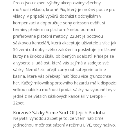
Proto jsou expert výběry akceptovány všechny
možnosti vkladu, kromě Pix, který je možný pouze pro
vklady. V případě výběrů dochází t odchylkám v
kompenzaci a doporučuje sony ericsson ověřit si
termíny předem na platformě nebo pomocí
preferované platební metody. 22Bet je poctivou
sázkovou kanceláří, která akceptuje uživatele z více jak
50 zemí od doby svého založení a poskytuje jim lákavé
kurzy na širokou škálu oblíbených událostí. Přidejte se
a vyberte si událost, která vás zajímá a zadejte své
sázky. Nemůžete přejít carry out kategorie online
kasina, které vás překvapí nabídkou více grunzochse
her. Každý milovník sportovního hazardu má k dispozici
velkou nabídku možností podat sázky na vybrané hry v
jedné z největších sázkových kanceláří v Evropě –
22bet.
Kurzové Sázky Some Sort Of Jejich Podoba
Největší výhodou 22bet je to, že všem nabízíme
jedinečnou možnost sázení v režimu LIVE, tedy naživo.