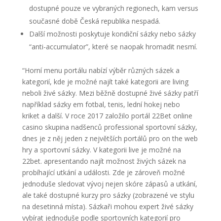
dostupné pouze ve vybraných regionech, kam versus
současné době Česká republika nespadá.
Další možnosti poskytuje kondiční sázky nebo sázky
“anti-accumulator”, které se naopak hromadit nesmí.
“Horní menu portálu nabízí výběr různých sázek a
kategorií, kde je možné najít také kategorii are living
neboli živé sázky. Mezi běžně dostupné živé sázky patří
například sázky em fotbal, tenis, lední hokej nebo
kriket a další. V roce 2017 založilo portál 22Bet online
casino skupina nadšenců professional sportovní sázky,
dnes je z něj jeden z největších portálů pro on the web
hry a sportovní sázky. V kategorii live je možné na
22bet. apresentando najít možnost živých sázek na
probíhající utkání a události. Zde je zároveň možné
jednoduše sledovat vývoj nejen skóre zápasů a utkání,
ale také dostupné kurzy pro sázky (zobrazené ve stylu
na desetinná místa). Sázkaři mohou expert živé sázky
vybírat jednoduše podle sportovních kategorií pro