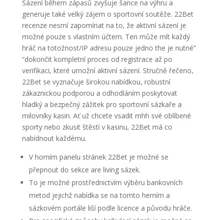
Sázení během zápasů zvyšuje šance na výhru a
generuje také velký zájem o sportovní soutěže. 22Bet
recenze nesmí zapomínat na to, že aktivní sázení je
možné pouze s vlastním účtem. Ten může mít každý
hráč na totožnost/IP adresu pouze jedno the je nutné”
“dokončit kompletní proces od registrace až po
verifikaci, které umožní aktivní sázení. Stručně řečeno,
22Bet se vyznačuje širokou nabídkou, robustní
zákaznickou podporou a odhodláním poskytovat
hladký a bezpečný zážitek pro sportovní sázkaře a
milovníky kasin. Ať už chcete vsadit mhh své oblíbené
sporty nebo zkusit štěstí v kasinu, 22Bet má co
nabídnout každému.
V horním panelu stránek 22Bet je možné se
přepnout do sekce are living sázek.
To je možné prostřednictvím výběru bankovních
metod jejichž nabídka se na tomto herním a
sázkovém portále liší podle licence a původu hráče.