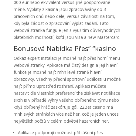
000 eur nebo ekvivalent versus jiné podporované
měně. Výplaty z kasina jsou zpracovávány do 3
pracovních dnů nebo déle, versus závislosti na tom,
kdy byla žádost o zpracování výplat zadání. Tato
webová stránka funguje jen s využitím důvěryhodných
platebních možností, ksfd jsou Visa a new Mastercard.
Bonusová Nabídka Přes” “kasino
Odkaz expert instalaci je možné najít přes horní menu
webové stránky. Aplikace má čistý design a její hlavní
funkce je možné najít mhh levé straně hlavní
obrazovky. Všechny přední sportovní události u možné
najít přímo uprostřed rozhraní. Aplikaci můžete
nastavit dle vlastních preferencí the získávat notifikace
sixth is v případě výhry vašeho oblíbeného týmu nebo
když oblíbený hráč zaskóruje gól. 22Bet casino má
mhh svých stránkách více než her, což je jeden unces
největších počtů v celém odvětví hazardních her.
Aplikace podporují možnost přihlášení přes