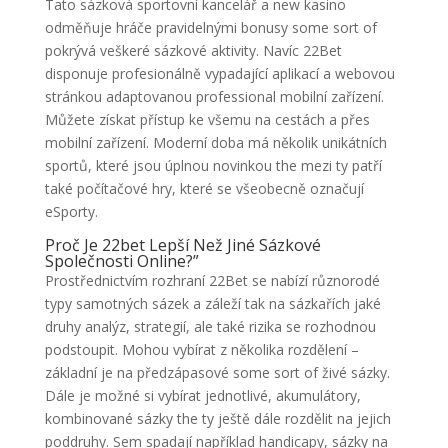
Tato sázková sportovní kancelář a new kasino
odměňuje hráče pravidelnými bonusy some sort of
pokrývá veškeré sázkové aktivity. Navíc 22Bet
disponuje profesionálně vypadající aplikací a webovou
stránkou adaptovanou professional mobilní zařízení.
Můžete získat přístup ke všemu na cestách a přes
mobilní zařízení. Moderní doba má několik unikátních
sportů, které jsou úplnou novinkou the mezi ty patří
také počítačové hry, které se všeobecně označují
eSporty.
Proč Je 22bet Lepší Než Jiné Sázkové
Společnosti Online?”
Prostřednictvím rozhraní 22Bet se nabízí různorodé
typy samotných sázek a záleží tak na sázkařích jaké
druhy analýz, strategií, ale také rizika se rozhodnou
podstoupit. Mohou vybírat z několika rozdělení –
základní je na předzápasové some sort of živé sázky.
Dále je možné si vybírat jednotlivé, akumulátory,
kombinované sázky the ty ještě dále rozdělit na jejich
poddruhy. Sem spadají například handicapy, sázky na