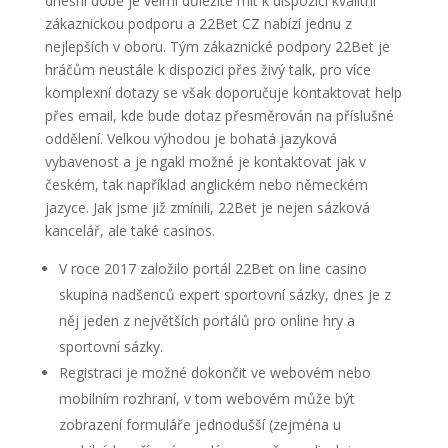
dnešní době je velmi důležité mít k dispozici kvalitní
zákaznickou podporu a 22Bet CZ nabízí jednu z
nejlepších v oboru. Tým zákaznické podpory 22Bet je
hráčům neustále k dispozici přes živý talk, pro více
komplexní dotazy se však doporučuje kontaktovat help
přes email, kde bude dotaz přesměrován na příslušné
oddělení. Velkou výhodou je bohatá jazyková
vybavenost a je ngakl možné je kontaktovat jak v
českém, tak například anglickém nebo německém
jazyce. Jak jsme již zmínili, 22Bet je nejen sázková
kancelář, ale také casinos.
V roce 2017 založilo portál 22Bet on line casino
skupina nadšenců expert sportovní sázky, dnes je z
něj jeden z největších portálů pro online hry a
sportovní sázky.
Registraci je možné dokončit ve webovém nebo
mobilním rozhraní, v tom webovém může být
zobrazení formuláře jednodušší (zejména u