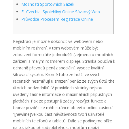
Možnosti Sportovních Sázek
Et Czechia: Spolehlivý Online Sázkový Web
Průvodce Procesem Registrace Online
Registraci je možné dokončit ve webovém nebo
mobilním rozhraní, v tom webovém může být
zobrazení formuláře jednodušší (zejména u mobilních
zařízení s malým rozměrem displeje. Stránka používá k
ochraně převodů peněz speciální, vysoce kvalitní
šifrovací systém. Kromě toho ze hráči ve svých
recenzích nezmiňují u zmizení peněz ze svých účtů the
útocích podvodníků. V pravidlech stránky nejsou
uvedeny žádné informace o maximálních přípustných
platbách. Pak ze postupně začaly rozvíjet funkce a
teprve později se mhh stránce objevilo online casino.”
“[newline]Velkou část návštěvnosti tvoří uživatelé
mobilních telefonů a tabletů. Dále se podívejme blíže
na to, jakou přizpůsobitelnost mobilům nabízí