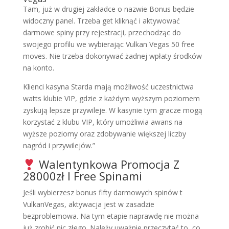
Tam, już w drugiej zakładce o nazwie Bonus będzie
widoczny panel. Trzeba get kliknąć i aktywować
darmowe spiny przy rejestracji, przechodząc do
swojego profilu we wybierając Vulkan Vegas 50 free
moves. Nie trzeba dokonywać żadnej wpłaty środków
na konto.
Klienci kasyna Starda mają możliwość uczestnictwa
watts klubie VIP, gdzie z każdym wyższym poziomem
zyskują lepsze przywileje. W kasynie tym gracze mogą
korzystać z klubu VIP, który umożliwia awans na
wyższe poziomy oraz zdobywanie większej liczby
nagród i przywilejów.”
Walentynkowa Promocja Z
28000zł I Free Spinami
Jeśli wybierzesz bonus fifty darmowych spinów t
VulkanVegas, aktywacja jest w zasadzie
bezproblemowa. Na tym etapie naprawdę nie można
już zrobić nic złego. Należy uważnie przeczytać to, co