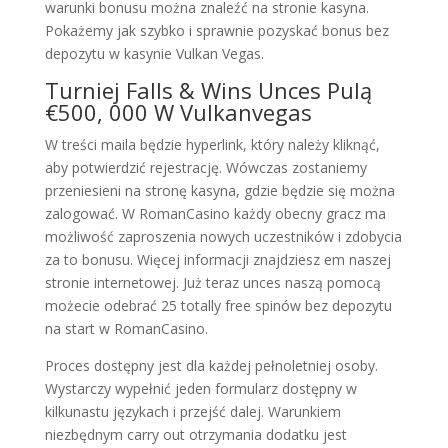
warunki bonusu można znaleźć na stronie kasyna.
Pokażemy jak szybko i sprawnie pozyskać bonus bez
depozytu w kasynie Vulkan Vegas.
Turniej Falls & Wins Unces Pulą
€500, 000 W Vulkanvegas
W treści maila będzie hyperlink, który należy kliknąć,
aby potwierdzić rejestrację. Wówczas zostaniemy
przeniesieni na stronę kasyna, gdzie będzie się można
zalogować. W RomanCasino każdy obecny gracz ma
możliwość zaproszenia nowych uczestników i zdobycia
za to bonusu. Więcej informacji znajdziesz em naszej
stronie internetowej. Już teraz unces naszą pomocą
możecie odebrać 25 totally free spinów bez depozytu
na start w RomanCasino.
Proces dostępny jest dla każdej pełnoletniej osoby.
Wystarczy wypełnić jeden formularz dostępny w
kilkunastu językach i przejść dalej. Warunkiem
niezbędnym carry out otrzymania dodatku jest