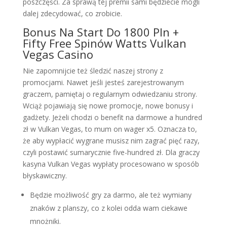
poszczęści. Za sprawą tej premii sami będziecie mogli
dalej zdecydować, co zrobicie.
Bonus Na Start Do 1800 Pln +
Fifty Free Spinów Watts Vulkan
Vegas Casino
Nie zapomnijcie też śledzić naszej strony z
promocjami. Nawet jeśli jesteś zarejestrowanym
graczem, pamiętaj o regularnym odwiedzaniu strony.
Wciąż pojawiają się nowe promocje, nowe bonusy i
gadżety. Jeżeli chodzi o benefit na darmowe a hundred
zł w Vulkan Vegas, to mum on wager x5. Oznacza to,
że aby wypłacić wygrane musisz nim zagrać pięć razy,
czyli postawić sumarycznie five-hundred zł. Dla graczy
kasyna Vulkan Vegas wypłaty procesowano w sposób
błyskawiczny.
Będzie możliwość gry za darmo, ale też wymiany
znaków z planszy, co z kolei odda wam ciekawe
mnożniki.