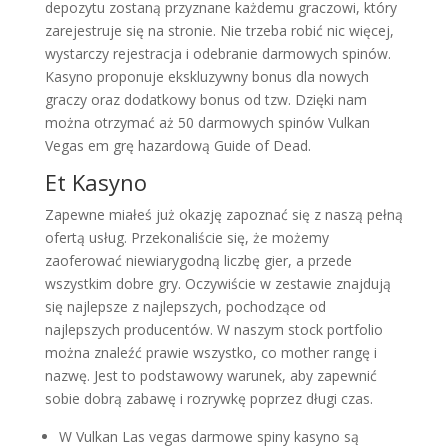
depozytu zostaną przyznane każdemu graczowi, który
zarejestruje się na stronie. Nie trzeba robić nic więcej,
wystarczy rejestracja i odebranie darmowych spinów.
Kasyno proponuje ekskluzywny bonus dla nowych
graczy oraz dodatkowy bonus od tzw. Dzięki nam
można otrzymać aż 50 darmowych spinów Vulkan
Vegas em grę hazardową Guide of Dead.
Et Kasyno
Zapewne miałeś już okazję zapoznać się z naszą pełną
ofertą usług. Przekonaliście się, że możemy
zaoferować niewiarygodną liczbę gier, a przede
wszystkim dobre gry. Oczywiście w zestawie znajdują
się najlepsze z najlepszych, pochodzące od
najlepszych producentów. W naszym stock portfolio
można znaleźć prawie wszystko, co mother rangę i
nazwę. Jest to podstawowy warunek, aby zapewnić
sobie dobrą zabawę i rozrywkę poprzez długi czas.
W Vulkan Las vegas darmowe spiny kasyno są