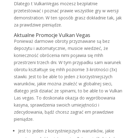
Dlatego t VulkanVegas możesz bezpłatnie
przetestować i poznać prawie wszystkie gry w wersji
demonstration. W ten sposób grasz dokładnie tak, jak
za prawdziwe pieniądze.
Aktualne Promocje Vulkan Vegas
Ponieważ darmowe obroty przyznawane są bez
depozytu i automatycznie, musicie wiedzieć, że
konieczność obrócenia nimi pojawia się mhh
przestrzeni trzech dni. W tym przypadku sam warunek
obrotu kształtuje się mhh poziomie 3-krotności (3x)
stawki. Jest to be able to jeden z korzystniejszych
warunków, jakie można znaleźć w globalnej sieci,
dlatego jeśli działać ze spinami, to be able to w Vulkan
Las vegas. To doskonała okazja do wypróbowania
kasyna, sprawdzenia swoich umiejętności i
zdecydowania, bądź chcesz zagrać em prawdziwe
pieniądze.
Jest to jeden z korzystniejszych warunków, jakie