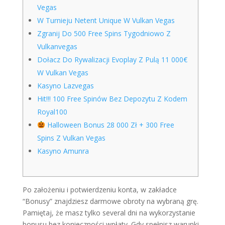
Vegas
W Turnieju Netent Unique W Vulkan Vegas
Zgranij Do 500 Free Spins Tygodniowo Z
Vulkanvegas
Dołacz Do Rywalizacji Evoplay Z Pulą 11 000€
W Vulkan Vegas
Kasyno Lazvegas
Hit!!! 100 Free Spinów Bez Depozytu Z Kodem
Royal100
Halloween Bonus 28 000 Zł + 300 Free
Spins Z Vulkan Vegas
Kasyno Amunra
Po założeniu i potwierdzeniu konta, w zakładce
“Bonusy” znajdziesz darmowe obroty na wybraną grę.
Pamiętaj, że masz tylko several dni na wykorzystanie
bonusu bez konieczności wpłaty. Gdy spełnisz warunki