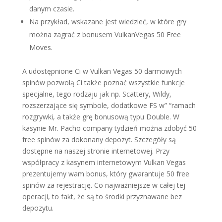
danym czasie.
Na przykład, wskazane jest wiedzieć, w które gry
można zagrać z bonusem VulkanVegas 50 Free
Moves.
A udostępnione Ci w Vulkan Vegas 50 darmowych
spinów pozwolą Ci także poznać wszystkie funkcje
specjalne, tego rodzaju jak np. Scattery, Wildy,
rozszerzające się symbole, dodatkowe FS w” “ramach
rozgrywki, a także grę bonusową typu Double. W
kasynie Mr. Pacho company tydzień można zdobyć 50
free spinów za dokonany depozyt. Szczegóły są
dostępne na naszej stronie internetowej. Przy
współpracy z kasynem internetowym Vulkan Vegas
prezentujemy wam bonus, który gwarantuje 50 free
spinów za rejestrację. Co najważniejsze w całej tej
operacji, to fakt, że są to środki przyznawane bez
depozytu.