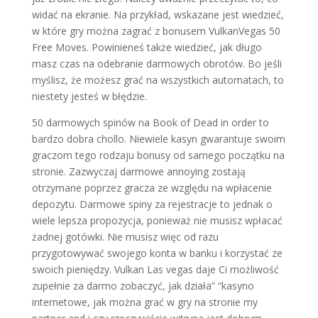
widać na ekranie. Na przykład, wskazane jest wiedzieć,
w które gry można zagrać z bonusem VulkanVegas 50
Free Moves. Powinieneś także wiedzieć, jak długo
masz czas na odebranie darmowych obrotów. Bo jeśli
myślisz, że możesz grać na wszystkich automatach, to
niestety jesteś w błędzie.
50 darmowych spinów na Book of Dead in order to
bardzo dobra chollo. Niewiele kasyn gwarantuje swoim
graczom tego rodzaju bonusy od samego początku na
stronie. Zazwyczaj darmowe annoying zostają
otrzymane poprzez gracza ze względu na wpłacenie
depozytu. Darmowe spiny za rejestracje to jednak o
wiele lepsza propozycja, ponieważ nie musisz wpłacać
żadnej gotówki. Nie musisz więc od razu
przygotowywać swojego konta w banku i korzystać ze
swoich pieniędzy. Vulkan Las vegas daje Ci możliwość
zupełnie za darmo zobaczyć, jak działa” “kasyno
internetowe, jak można grać w gry na stronie my