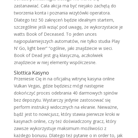
zastanawiać. Cała akcja ma być niejako zachętą do
tworzenia konta i poznania wizytówki operatora.
Dlatego też 50 zakręceń będzie idealnym startem,
szczególnie jeśli wziąć pod uwagę, że wykorzystacie je
watts Book of Deceased. To jeden unces
najpopularniejszych automatów, nie tylko studia Play
N’ Go, light beer” “ogólnie, jaki znajdziecie w sieci.
Book of Dead jest grą klasyczną, aczkolwiek
znajdziecie w niej elementy współczesne.
Slottica Kasyno
Przeniesie Cię in na oficjalną witrynę kasyna online
Vulkan Vegas, gdzie będziesz mógł następnie
dokończyć proces odebrania 40 darmowych spinów
bez depozytu. Wystarczy jedynie zastosować się
perform instrukcji widocznych na ekranie. Nieważne,
bądź jest to nowicjusz, który stawia pierwsze kroki w
kasynach online, czy też doświadczony gracz, który
zawsze wykorzystuje maksimum możliwości z
każdego bonusu. Dlatego też pytanie o in order to, jak