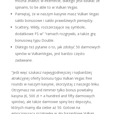
można znaleźć w internecie, dlatego jeśli działać ze
spinami, to be able to w Vulkan Vegas.
Pamiętaj, że w naszym kasynie masz Vulkan Vegas
saldo bonusowe i saldo prawdziwych pieniędzy.
Scattery, Wildy, rozszerzające się symbole,
dodatkowe FS w” “ramach rozgrywki, a także grę
bonusową typu Double.
Dlatego też pytanie o to, jak zdobyć 50 darmowych
spinów w VulkanVegas, jest bardzo często
zadawane.
“Jeśli więc szukasz najwygodniejszej i najbardziej
atrakcyjnej oferty bonusu typu Vulkan Vegas free
rounds w naszym kasynie, skorzystaj z naszego linku.
Otrzymasz nie und nimmer tylko bonus powitalny
kasyna (6, 500 zł + a hundred and fifty darmowych
spinów), ale także darmowe spiny bez depozytu,
których mamy dla ciebie aż 50. Gotowi na
emocjonującą rozgrywkę w gry hazardowe Vulkan