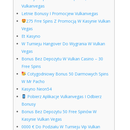
Vulkanvegas
Letnie Bonusy I Promocjew Vulkanvegas
275 Frre Spins Z Promocją W Kasynie Vulkan
Vegas
Et Kasyno
W Turnieju Hangover Do Wygrania W Vulkan
Vegas
Bonus Bez Depozytu W Vulkan Casino – 30
Free Spins
Cotygodniowy Bonus 50 Darmowych Spins
W Mr Pacho
Kasyno Neon54
Pobierz Aplikacje Vulkanvegas I Odbierz
Bonusy
Bonus Bez Depozytu 50 Free Spinów W
Kasynie Vulkan Vegas
0000 € Do Podziału W Turnieju Vip Vulkan