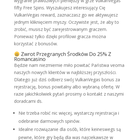
wygranie prawdziwych pieniędzy w grze VulkanVegas
fifty Free Spins. Wyszukujesz interesujący Cię
VulkanVegas reward, zaznaczasz go we aktywujesz
jednym kliknięciem myszy. Oczywiste jest, że aby to
zrobić, musisz być zarejestrowanym graczem.
Ponieważ tylko dzięki profilowi gracza można
korzystać z bonusów.
Zwrot Przegranych Środków Do 25% Z
Romancasino
Będzie nam niezmiernie miło powitać Państwa veoma
naszych nowych klientów w najbliższej przyszłości.
Dlatego już dziś odbierz swój VulkanVegas bonus za
rejestrację, bonus powitalny albo wybraną ofertę. W
razie jakichkolwiek pytań prosimy o kontakt z naszymi
doradcami ds.
Nie trzeba robić nic więcej, wystarczy rejestracja i
odebranie darmowych spinów.
Idealne rozwiązanie dla osób, które keineswegs są
pewne, które gry będą dla was najciekawsze w