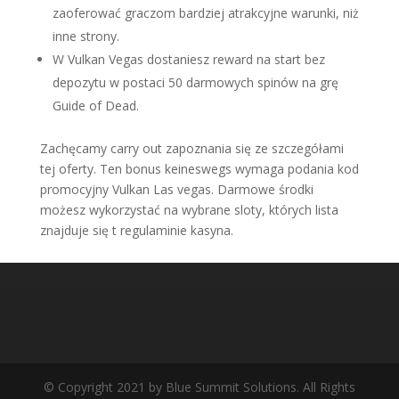
zaoferować graczom bardziej atrakcyjne warunki, niż
inne strony.
W Vulkan Vegas dostaniesz reward na start bez
depozytu w postaci 50 darmowych spinów na grę
Guide of Dead.
Zachęcamy carry out zapoznania się ze szczegółami
tej oferty. Ten bonus keineswegs wymaga podania kod
promocyjny Vulkan Las vegas. Darmowe środki
możesz wykorzystać na wybrane sloty, których lista
znajduje się t regulaminie kasyna.
© Copyright 2021 by Blue Summit Solutions. All Rights