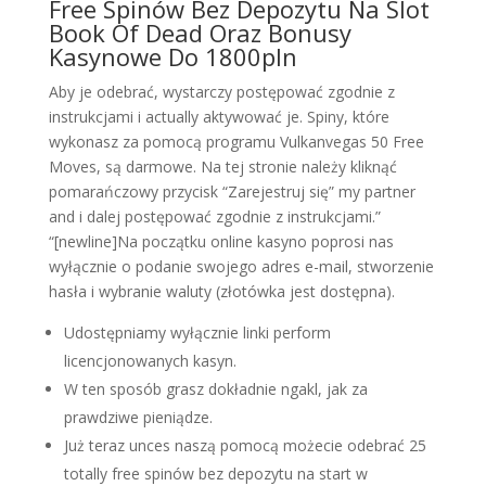
Free Spinów Bez Depozytu Na Slot
Book Of Dead Oraz Bonusy
Kasynowe Do 1800pln
Aby je odebrać, wystarczy postępować zgodnie z
instrukcjami i actually aktywować je. Spiny, które
wykonasz za pomocą programu Vulkanvegas 50 Free
Moves, są darmowe. Na tej stronie należy kliknąć
pomarańczowy przycisk “Zarejestruj się” my partner
and i dalej postępować zgodnie z instrukcjami.”
“[newline]Na początku online kasyno poprosi nas
wyłącznie o podanie swojego adres e-mail, stworzenie
hasła i wybranie waluty (złotówka jest dostępna).
Udostępniamy wyłącznie linki perform
licencjonowanych kasyn.
W ten sposób grasz dokładnie ngakl, jak za
prawdziwe pieniądze.
Już teraz unces naszą pomocą możecie odebrać 25
totally free spinów bez depozytu na start w