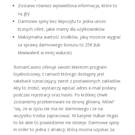
Zostanie również wyświetlona informacja, które to
są gry.
Darmowe spiny bez depozytu to jedna unces
licznych ofert, jakie mamy dla użytkowników.
Maksymalna wartość środków, jaką możecie wygrać
za sprawą darmowego bonusu to 25€ (lub
ekwiwalent w innej walucie).
RomanCasino oferuje swoim klientom program
lojalnościowy, t ramach którego dostępny jest
rakeback oznaczający zwrot z postawionych zakładów.
Aby to zrobić, wystarczy wpisać adres e-mail podany
podczas rejestracji oraz hasło. Po krótkiej chwili
zostaniemy przekierowani na stronę główną. Mówi”
“się, że w życiu nie ma nic darmowego i że na
wszystko trzeba zapracować. W kasynie Vulkan Vegas
to be able to powiedzenie nie istnieje. Darmowe spiny
in order to jedna z atrakcji, którą można uzyskać za