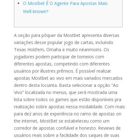
O Mostbet É O Agente Para Apostas Mais
Well-known?
A seção para pôquer da Mostbet apresenta diversas
variações desse popular jogo de cartas, incluindo
Texas Hold’em, Omaha e muito néanmoins. Os
jogadores podem participar de torneios com
diferentes apostas, competindo com diferentes
usuários por illustres prêmios. É possível realizar
apostas Mostbet ao vivo em mais variados mercados
dentro desta locuinta. Basta selecionar a opção “Ao
Vivo” localizada no menus, que será mostrada uma
lista sobre todos os games que estão disponíveis pra
realização sobre apostas nessa modalidade. Com mais
para dez anos de experiência no ramo de apostas on
the internet, MostBet se estabeleceu como um
corredor de apostas confiável e honesto. Reviews de
usuários reais sobre a facilidade dos saques de suas