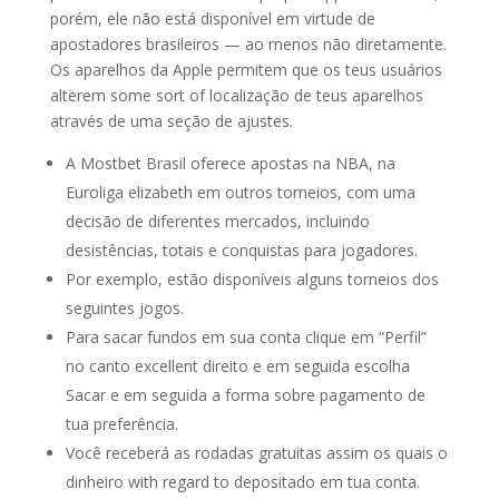
porém, ele não está disponível em virtude de
apostadores brasileiros — ao menos não diretamente.
Os aparelhos da Apple permitem que os teus usuários
alterem some sort of localização de teus aparelhos
através de uma seção de ajustes.
A Mostbet Brasil oferece apostas na NBA, na
Euroliga elizabeth em outros torneios, com uma
decisão de diferentes mercados, incluindo
desistências, totais e conquistas para jogadores.
Por exemplo, estão disponíveis alguns torneios dos
seguintes jogos.
Para sacar fundos em sua conta clique em “Perfil”
no canto excellent direito e em seguida escolha
Sacar e em seguida a forma sobre pagamento de
tua preferência.
Você receberá as rodadas gratuitas assim os quais o
dinheiro with regard to depositado em tua conta.