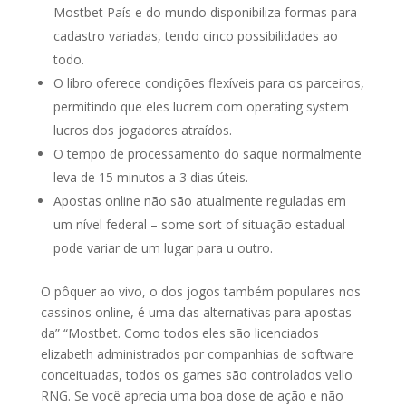
Mostbet País e do mundo disponibiliza formas para
cadastro variadas, tendo cinco possibilidades ao
todo.
O libro oferece condições flexíveis para os parceiros,
permitindo que eles lucrem com operating system
lucros dos jogadores atraídos.
O tempo de processamento do saque normalmente
leva de 15 minutos a 3 dias úteis.
Apostas online não são atualmente reguladas em
um nível federal – some sort of situação estadual
pode variar de um lugar para u outro.
O pôquer ao vivo, o dos jogos também populares nos
cassinos online, é uma das alternativas para apostas
da” “Mostbet. Como todos eles são licenciados
elizabeth administrados por companhias de software
conceituadas, todos os games são controlados vello
RNG. Se você aprecia uma boa dose de ação e não