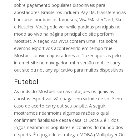
sobre pagamento populares disponíveis para
apostadores Brasileiros incluem PayTM, transferências
bancárias por bancos famosos, Visa/MasterCard, Skrill
e Neteller. Você pode ver while partidas principais no
modo ao vivo na página principal do site perform
Mostbet. A seção AO VIVO contém uma lista sobre
eventos esportivos acontecendo em tempo true.
Mostbet convida apostadores a” “fazer apostas pelo
internet site no navegador, mhh versão mobile carry
out site ou not any aplicativo para muitos dispositivos.
Futebol
As odds do Mostbet são as cotações os quais as
apostas esportivas vão pagar em virtude de você em
caso de acerto carry out seu palpite. A seguir,
mostramos néanmoins algumas razões o qual
confirmam fiabilidade dessa casa. O Dota 2 é 1 dos
jogos néanmoins populares e icônicos do mundo dos
e-sports. É o jogo de estratégia MOBA (Multiplayer On