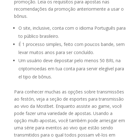
promoção. Leia os requisitos para apostas nas
recomendações da promoção anteriormente a usar o
bônus.
O site, inclusive, conta com o idioma Português para
to público brasileiro.
É 1 processo simples, feito com poucos bande, sem
levar muitos anos para ser concluído.
Um usuário deve depositar pelo menos 50 BRL na
criptomoedas em tua conta para servir elegível para
el tipo de bônus.
Para conhecer muchas as opções sobre transmissões
ao festón, veja a seção de esportes para transmissão
ao vivo da Mostbet. Enquanto assiste ao game, você
pode fazer uma variedade de apostas. Usando a
opção multi-apostas, você também pode arriesgar em
uma série para eventos ao vivo que estão sendo
transmitidos para o qual todos possam vê-los em