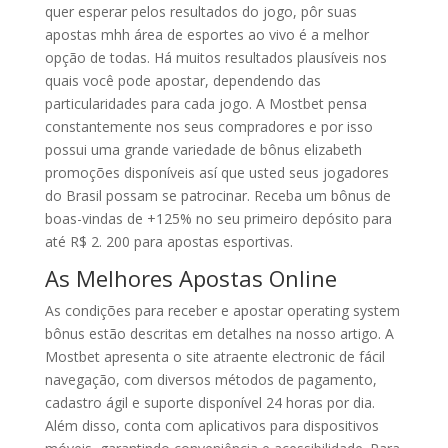
quer esperar pelos resultados do jogo, pôr suas
apostas mhh área de esportes ao vivo é a melhor
opção de todas. Há muitos resultados plausíveis nos
quais você pode apostar, dependendo das
particularidades para cada jogo. A Mostbet pensa
constantemente nos seus compradores e por isso
possui uma grande variedade de bônus elizabeth
promoções disponíveis así que usted seus jogadores
do Brasil possam se patrocinar. Receba um bônus de
boas-vindas de +125% no seu primeiro depósito para
até R$ 2. 200 para apostas esportivas.
As Melhores Apostas Online
As condições para receber e apostar operating system
bônus estão descritas em detalhes na nosso artigo. A
Mostbet apresenta o site atraente electronic de fácil
navegação, com diversos métodos de pagamento,
cadastro ágil e suporte disponível 24 horas por dia.
Além disso, conta com aplicativos para dispositivos