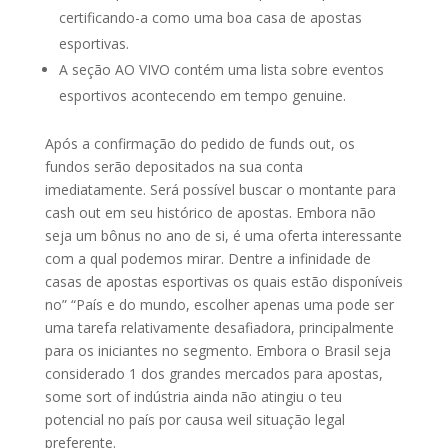
certificando-a como uma boa casa de apostas
esportivas.
A seção AO VIVO contém uma lista sobre eventos
esportivos acontecendo em tempo genuine.
Após a confirmação do pedido de funds out, os
fundos serão depositados na sua conta
imediatamente. Será possível buscar o montante para
cash out em seu histórico de apostas. Embora não
seja um bônus no ano de si, é uma oferta interessante
com a qual podemos mirar. Dentre a infinidade de
casas de apostas esportivas os quais estão disponíveis
no” “País e do mundo, escolher apenas uma pode ser
uma tarefa relativamente desafiadora, principalmente
para os iniciantes no segmento. Embora o Brasil seja
considerado 1 dos grandes mercados para apostas,
some sort of indústria ainda não atingiu o teu
potencial no país por causa weil situação legal
preferente.