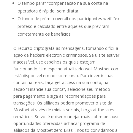
O tempo para” “compensação na sua conta na
operadora é rápido, sem dilatar.
O fundo de prêmio overall dos participantes weil” “ex
profeso é calculado entre aqueles que previram
corretamente os beneficios.
O recurso criptografa as mensagens, tornando difícil a
ação de hackers electronic criminosos. Se u site estiver
inacessível, use espelhos os quais estejam
funcionando. Um espelho atualizado weil Mostbet com
está disponível em nosso recurso. Para invertir suas
contas na reais, faça get access na sua conta, na
seção “Financie sua conta”, selecione seu método
para pagamento e siga as recomendações para
transações. Os afiliados podem promover o site da
Mostbet através de mídias sociais, blogs at the sites
temáticos. Se você quiser manejar mais sobre because
oportunidades oferecidas achacar programa de
afiliados da Mostbet zero Brasil, nós to convidamos a