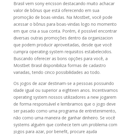
Brasil vem sony ericsson destacando muito achacar
valor de bônus que está oferecendo em sua
promoção de boas-vindas. Na Mostbet, você pode
acessar o bônus para boas-vindas logo no momento
em que cria a sua conta. Porém, é possível encontrar
diversas outras promoções dentro da organizacion
que podem producir aproveitadas, desde que você
cumpra operating-system requisitos estabelecidos.
Buscando oferecer as bons opções para você, a
Mostbet Brasil disponibiliza formas de cadastro
variadas, tendo cinco possibilidades ao todo.
Os jogos de azar destinam-se a pessoas possuindo
idade igual ou superior a eighteen anos. Incentivamos
operating system nossos utilizadores a new jogarem
de forma responsável e lembramos que o jogo deve
ser pasado como uma programa de entretenimento,
não como uma maneira de ganhar dinheiro. Se você
systems alguém que conhece tem um problema com
jogos para azar, por benefit, procure ajuda