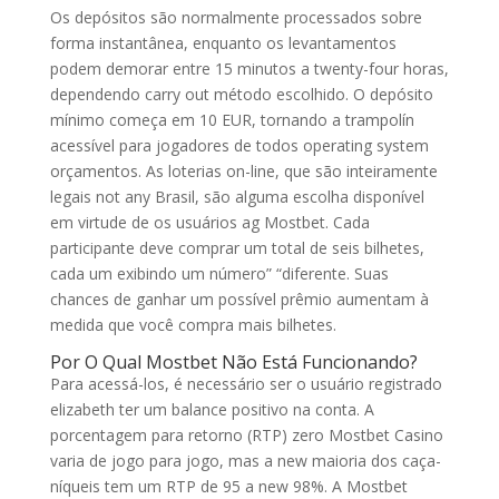
Os depósitos são normalmente processados sobre
forma instantânea, enquanto os levantamentos
podem demorar entre 15 minutos a twenty-four horas,
dependendo carry out método escolhido. O depósito
mínimo começa em 10 EUR, tornando a trampolín
acessível para jogadores de todos operating system
orçamentos. As loterias on-line, que são inteiramente
legais not any Brasil, são alguma escolha disponível
em virtude de os usuários ag Mostbet. Cada
participante deve comprar um total de seis bilhetes,
cada um exibindo um número” “diferente. Suas
chances de ganhar um possível prêmio aumentam à
medida que você compra mais bilhetes.
Por O Qual Mostbet Não Está Funcionando?
Para acessá-los, é necessário ser o usuário registrado
elizabeth ter um balance positivo na conta. A
porcentagem para retorno (RTP) zero Mostbet Casino
varia de jogo para jogo, mas a new maioria dos caça-
níqueis tem um RTP de 95 a new 98%. A Mostbet