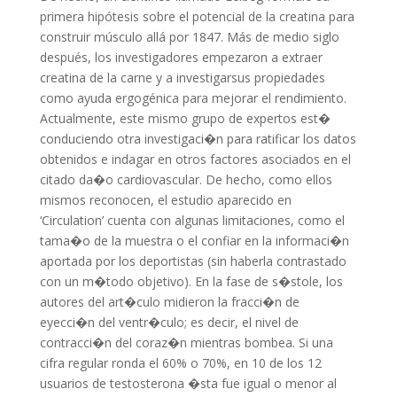
primera hipótesis sobre el potencial de la creatina para
construir músculo allá por 1847. Más de medio siglo
después, los investigadores empezaron a extraer
creatina de la carne y a investigarsus propiedades
como ayuda ergogénica para mejorar el rendimiento.
Actualmente, este mismo grupo de expertos est�
conduciendo otra investigaci�n para ratificar los datos
obtenidos e indagar en otros factores asociados en el
citado da�o cardiovascular. De hecho, como ellos
mismos reconocen, el estudio aparecido en
‘Circulation’ cuenta con algunas limitaciones, como el
tama�o de la muestra o el confiar en la informaci�n
aportada por los deportistas (sin haberla contrastado
con un m�todo objetivo). En la fase de s�stole, los
autores del art�culo midieron la fracci�n de
eyecci�n del ventr�culo; es decir, el nivel de
contracci�n del coraz�n mientras bombea. Si una
cifra regular ronda el 60% o 70%, en 10 de los 12
usuarios de testosterona �sta fue igual o menor al