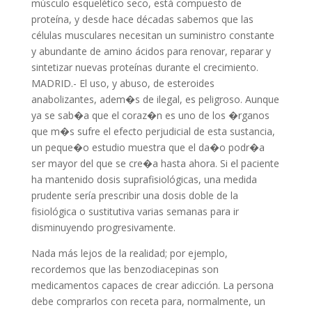
músculo esquelético seco, está compuesto de
proteína, y desde hace décadas sabemos que las
células musculares necesitan un suministro constante
y abundante de amino ácidos para renovar, reparar y
sintetizar nuevas proteínas durante el crecimiento.
MADRID.- El uso, y abuso, de esteroides
anabolizantes, adem�s de ilegal, es peligroso. Aunque
ya se sab�a que el coraz�n es uno de los �rganos
que m�s sufre el efecto perjudicial de esta sustancia,
un peque�o estudio muestra que el da�o podr�a
ser mayor del que se cre�a hasta ahora. Si el paciente
ha mantenido dosis suprafisiológicas, una medida
prudente sería prescribir una dosis doble de la
fisiológica o sustitutiva varias semanas para ir
disminuyendo progresivamente.
Nada más lejos de la realidad; por ejemplo,
recordemos que las benzodiacepinas son
medicamentos capaces de crear adicción. La persona
debe comprarlos con receta para, normalmente, un