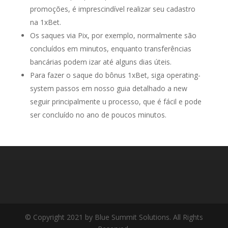
promoções, é imprescindível realizar seu cadastro
na 1xBet.
Os saques via Pix, por exemplo, normalmente são
concluídos em minutos, enquanto transferências
bancárias podem izar até alguns dias úteis.
Para fazer o saque do bônus 1xBet, siga operating-
system passos em nosso guia detalhado a new
seguir principalmente u processo, que é fácil e pode
ser concluído no ano de poucos minutos.
© Copyright 2021 by Blue Summit Solutions. All Rights