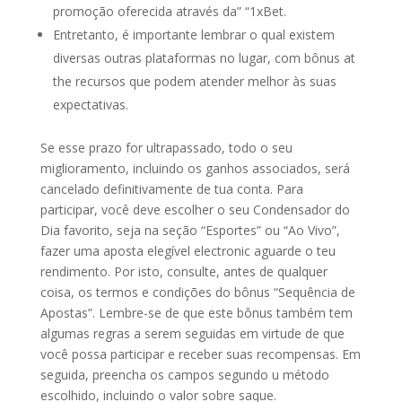
promoção oferecida através da” “1xBet.
Entretanto, é importante lembrar o qual existem
diversas outras plataformas no lugar, com bônus at
the recursos que podem atender melhor às suas
expectativas.
Se esse prazo for ultrapassado, todo o seu
miglioramento, incluindo os ganhos associados, será
cancelado definitivamente de tua conta. Para
participar, você deve escolher o seu Condensador do
Dia favorito, seja na seção “Esportes” ou “Ao Vivo”,
fazer uma aposta elegível electronic aguarde o teu
rendimento. Por isto, consulte, antes de qualquer
coisa, os termos e condições do bônus “Sequência de
Apostas”. Lembre-se de que este bônus também tem
algumas regras a serem seguidas em virtude de que
você possa participar e receber suas recompensas. Em
seguida, preencha os campos segundo u método
escolhido, incluindo o valor sobre saque.