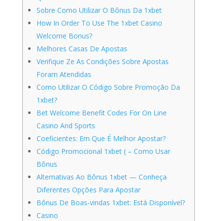
Sobre Como Utilizar O Bônus Da 1xbet
How In Order To Use The 1xbet Casino
Welcome Bonus?
Melhores Casas De Apostas​
Verifique Ze As Condições Sobre Apostas
Foram Atendidas
Como Utilizar O Código Sobre Promoção Da
1xbet?
Bet Welcome Benefit Codes For On Line
Casino And Sports
Coeficientes: Em Que É Melhor Apostar?
Código Promocional 1xbet ( – Como Usar
Bônus
Alternativas Ao Bônus 1xbet — Conheça
Diferentes Opções Para Apostar
Bônus De Boas-vindas 1xbet: Está Disponível?
Casino