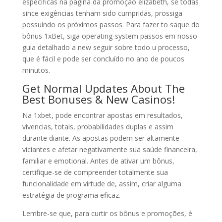
específicas na página da promoção elizabeth, se todas
since exigências tenham sido cumpridas, prossiga
possuindo os próximos passos. Para fazer to saque do
bônus 1xBet, siga operating-system passos em nosso
guia detalhado a new seguir sobre todo u processo,
que é fácil e pode ser concluído no ano de poucos
minutos.
Get Normal Updates About The
Best Bonuses & New Casinos!
Na 1xbet, pode encontrar apostas em resultados,
vivencias, totais, probabilidades duplas e assim
durante diante. As apostas podem ser altamente
viciantes e afetar negativamente sua saúde financeira,
familiar e emotional. Antes de ativar um bônus,
certifique-se de compreender totalmente sua
funcionalidade em virtude de, assim, criar alguma
estratégia de programa eficaz.
Lembre-se que, para curtir os bônus e promoções, é