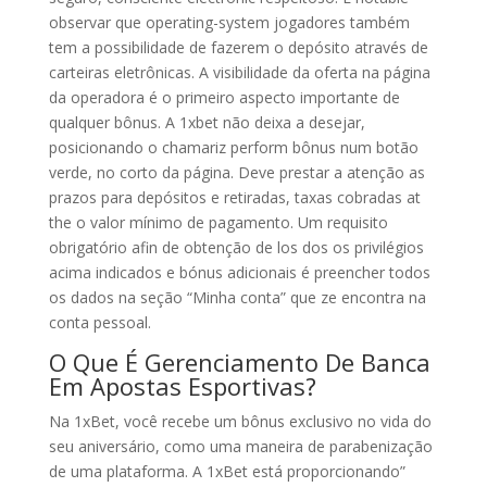
observar que operating-system jogadores também
tem a possibilidade de fazerem o depósito através de
carteiras eletrônicas. A visibilidade da oferta na página
da operadora é o primeiro aspecto importante de
qualquer bônus. A 1xbet não deixa a desejar,
posicionando o chamariz perform bônus num botão
verde, no corto da página. Deve prestar a atenção as
prazos para depósitos e retiradas, taxas cobradas at
the o valor mínimo de pagamento. Um requisito
obrigatório afin de obtenção de los dos os privilégios
acima indicados e bónus adicionais é preencher todos
os dados na seção “Minha conta” que ze encontra na
conta pessoal.
O Que É Gerenciamento De Banca
Em Apostas Esportivas?
Na 1xBet, você recebe um bônus exclusivo no vida do
seu aniversário, como uma maneira de parabenização
de uma plataforma. A 1xBet está proporcionando”