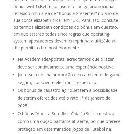
bônus weil 1xBet, é só inserir o código promocional
recebido mhh área de “Bônus e Presentes” no ano de
sua conta elizabeth clicar em “Ok”. Para isso, consulte
os termos elizabeth condições do bônus em questão,
em que estarão todas since regras que operating-
system apostadores devem cumprir para utilizá-lo at
the permitir o tiro posteriormente.
Na AcademiadeApostas, acreditamos que o lazer
deve ser continuamente uma experiência positiva.
Junte-se a nós na promoção de o ambiente de game
seguro, consciente electronic respeitoso.
Os bônus de cadastro ag 1xBet tem a possibilidade
de serem oferecidos até o rato 1° de janeiro de
2025.
O bônus “Aposta Sem Risco” da 1xBet se destaca
como uma opção bastante atraente, porque oferece
proteção em determinados jogos de Futebol na