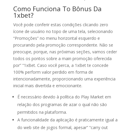
Como Funciona To Bônus Da
1xbet?
Você pode conferir estas condições clicando zero
ícone de usuário no topo de uma tela, selecionando
“Promoções” no menu horizontal esquerdo e
procurando pela promoção correspondente. Não se
preocupe, porque, nas próximas seções, vamos ceder
todos os pontos sobre a main promoção oferecida
por” “1xBet. Caso você perca, a 1xBet te concede
100% perform valor perdido em forma de
intencionadamente, proporcionando uma experiência
inicial mais divertida e emocionante.
É necessário devido à política do Play Market em
relação dos programas de azar o qual não são
permitidos na plataforma.
A funcionalidade da aplicação é praticamente igual a
do web site de jogos formal, apesar” “carry out