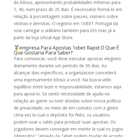
do bônus, apresentando probabilidades mínimas para
1, 40, num prazo de 25 dias. É necessário formá-lo em
relação à porcentagem sobre passes, número sobre
vitórias e derrotas. O registro em 1XBET Portugal da
voie carregar o utilitário também para iOS mas já a
partir da loja oficial App Store.
empresa Para Apostas 1xbet Rapid O Que É
Que Gostaria Para Saber?
Para comunicar, você deve executar apostas elegíveis
diariamente durante um período de 30 dias. Ao
alcançar dias específicos, a organizacion concederá
uma expresamente bônus a você. Na busca vello
equilíbrio entre lazer e responsabilidade, estamos aqui
para apoiá-lo. Se sentir necessidade de ajuda na
relação ao game ou tiver dúvidas sobre nossa política
de privacidade, no meio de em contato com a gente.
Uma vez la cual o depósito foi feito, os usuários
podem usar u saldo para produzir suas apostas. Os
jogadores devem conseguir em mente la cual os jogos
oferecidos” “através da 1xbet podem mudar de acordo