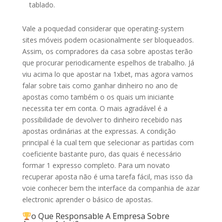
tablado.
Vale a poquedad considerar que operating-system
sites móveis podem ocasionalmente ser bloqueados.
Assim, os compradores da casa sobre apostas terão
que procurar periodicamente espelhos de trabalho. Já
viu acima lo que apostar na 1xbet, mas agora vamos
falar sobre tais como ganhar dinheiro no ano de
apostas como também o os quais um iniciante
necessita ter em conta. O mais agradável é a
possibilidade de devolver to dinheiro recebido nas
apostas ordinárias at the expressas. A condição
principal é la cual tem que selecionar as partidas com
coeficiente bastante puro, das quais é necessário
formar 1 expresso completo. Para um novato
recuperar aposta não é uma tarefa fácil, mas isso da
voie conhecer bem the interface da companhia de azar
electronic aprender o básico de apostas.
o Que Responsable A Empresa Sobre