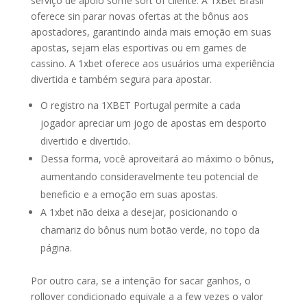
serviço de apoio some sort of cliente. A 1xBet Brasil
oferece sin parar novas ofertas at the bônus aos
apostadores, garantindo ainda mais emoção em suas
apostas, sejam elas esportivas ou em games de
cassino. A 1xbet oferece aos usuários uma experiência
divertida e também segura para apostar.
O registro na 1XBET Portugal permite a cada
jogador apreciar um jogo de apostas em desporto
divertido e divertido.
Dessa forma, você aproveitará ao máximo o bônus,
aumentando consideravelmente teu potencial de
beneficio e a emoção em suas apostas.
A 1xbet não deixa a desejar, posicionando o
chamariz do bônus num botão verde, no topo da
página.
Por outro cara, se a intenção for sacar ganhos, o
rollover condicionado equivale a a few vezes o valor