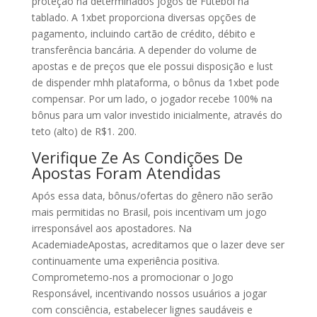
proteção na determinados jogos de Futebol na
tablado. A 1xbet proporciona diversas opções de
pagamento, incluindo cartão de crédito, débito e
transferência bancária. A depender do volume de
apostas e de preços que ele possui disposição e lust
de dispender mhh plataforma, o bônus da 1xbet pode
compensar. Por um lado, o jogador recebe 100% na
bônus para um valor investido inicialmente, através do
teto (alto) de R$1. 200.
Verifique Ze As Condições De
Apostas Foram Atendidas
Após essa data, bônus/ofertas do gênero não serão
mais permitidas no Brasil, pois incentivam um jogo
irresponsável aos apostadores. Na
AcademiadeApostas, acreditamos que o lazer deve ser
continuamente uma experiência positiva.
Comprometemo-nos a promocionar o Jogo
Responsável, incentivando nossos usuários a jogar
com consciência, estabelecer lignes saudáveis e