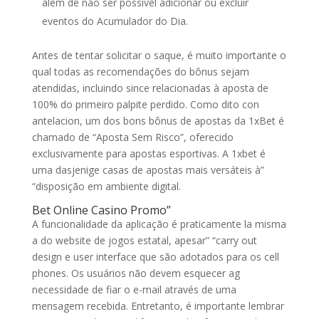
além de não ser possível adicionar ou excluir
eventos do Acumulador do Dia.
Antes de tentar solicitar o saque, é muito importante o
qual todas as recomendações do bônus sejam
atendidas, incluindo since relacionadas à aposta de
100% do primeiro palpite perdido. Como dito con
antelacion, um dos bons bônus de apostas da 1xBet é
chamado de “Aposta Sem Risco”, oferecido
exclusivamente para apostas esportivas. A 1xbet é
uma dasjenige casas de apostas mais versáteis à”
“disposição em ambiente digital.
Bet Online Casino Promo”
A funcionalidade da aplicação é praticamente la misma
a do website de jogos estatal, apesar” “carry out
design e user interface que são adotados para os cell
phones. Os usuários não devem esquecer ag
necessidade de fiar o e-mail através de uma
mensagem recebida. Entretanto, é importante lembrar