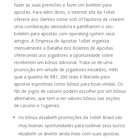
fazer as suas previsões e fazer um boletim para
apostas. Para além disso, o internet site da 1xBet
oferece aos clientes some sort of hipótese de criarem
uma combinação vencedora e partilharem o seu
boletim para apostas com operating-system seus
amigos. A Empresa de Apostas 1xBet organiza
mensalmente a Batalha dos Boletins de Apostas,
oferecendo aos jogadores a oportunidade sobre
receberem um bónus adicional. Trata-se de uma
promoção em virtude de jogadores iniciantes, mhh
qual a quantia de R$1. 200 reais é liberada para
apostas esportivas como bônus para boas-vindas. Os
fãs de jogos de cassino podem escolher por um bônus
alternativo, que tem a ver valores bônus nas seções
de cassino e 1xgames.
Os bônus elizabeth promoções da 1xBet Brasil são
muy buenas oportunidades para turbinar seus lucros
elizabeth se divertir ainda mais com suas apostas.