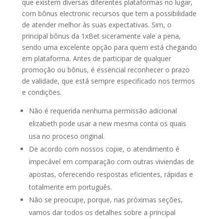
que existem diversas diferentes plataformas no lugar,
com bônus electronic recursos que tem a possibilidade
de atender melhor às suas expectativas. Sim, o
principal bônus da 1xBet siceramente vale a pena,
sendo uma excelente opção para quem está chegando
em plataforma. Antes de participar de qualquer
promoção ou bônus, é essencial reconhecer o prazo
de validade, que está sempre especificado nos termos
e condições.
Não é requerida nenhuma permissão adicional
elizabeth pode usar a new mesma conta os quais
usa no proceso original.
De acordo com nossos copie, o atendimento é
impecável em comparação com outras viviendas de
apostas, oferecendo respostas eficientes, rápidas e
totalmente em português.
Não se preocupe, porque, nas próximas seções,
vamos dar todos os detalhes sobre a principal