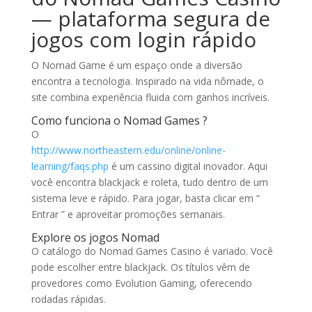
— plataforma segura de
jogos com login rápido
O Nomad Game é um espaço onde a diversão
encontra a tecnologia. Inspirado na vida nômade, o
site combina experiência fluida com ganhos incríveis.
Como funciona o Nomad Games ?
O
http://www.northeastern.edu/online/online-
learning/faqs.php
é um cassino digital inovador. Aqui
você encontra blackjack e roleta, tudo dentro de um
sistema leve e rápido. Para jogar, basta clicar em “
Entrar ” e aproveitar promoções semanais.
Explore os jogos Nomad
O catálogo do Nomad Games Casino é variado. Você
pode escolher entre blackjack. Os títulos vêm de
provedores como Evolution Gaming, oferecendo
rodadas rápidas.