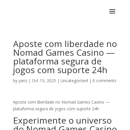
Aposte com liberdade no
Nomad Games Casino —
plataforma segura de
jogos com suporte 24h
by
yanz
|
Oct 15, 2025
|
Uncategorized
|
0 comments
Aposte com liberdade no Nomad Games Casino —
plataforma segura de jogos com suporte 24h
Experimente o universo
do Nomad Games Casino