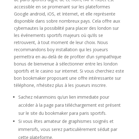
accessible en se promenant sur les plateformes
Google android, iOS, et Internet, et elle représente
disponible dans sobre nombreux pays. Cela offre aux
cybernautes la possibilité para placer des london sur
les événements sportifs majeurs où qu’ils se
retrouvent, à tout moment de leur choix. Nous
recommandons boy installation qui les joueurs
permettra en au-delà de de profiter d’un sympathique
bonus de bienvenue à sélectionner entre les london
sportifs et le casino sur internet. Si vous cherchiez este
bon bookmaker proposant une offre intéressante sur
téléphone, n’hésitez plus à les joueurs inscrire.
Sachez néanmoins qu’un lien immediate pour
accéder à la page para téléchargement est présent
sur le site du bookmaker para paris sportifs.
Si vous êtes amateur de graphismes soignés et
immersifs, vous serez particulièrement séduit par
cette plateforme.