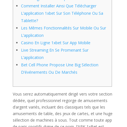
Comment Installer Ainsi Que Télécharger
L’application 1xbet Sur Son Téléphone Ou Sa
Tablette?
Les Mêmes Fonctionnalités Sur Mobile Ou Sur
L’application
Casino En Ligne 1xbet Sur App Mobile
Live Streaming En Se Promenant Sur
L’application
Bet Cell Phone Propose Une Big Sélection
D’événements Ou De Marchés
Vous serez automatiquement dirigé vers votre section
dédiée, quel professionnel regorge de amusements
d’argent variés, incluant des classiques tels que les
amusements de table, des jeux de cartes, et une huge
sélection de machines à sous. Tout comme toute app
de paris sportifs digne de ce nom, l’APK 1xBet est