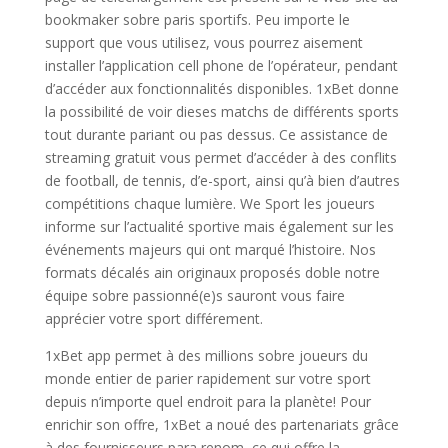
bookmaker sobre paris sportifs. Peu importe le
support que vous utilisez, vous pourrez aisement
installer l’application cell phone de l’opérateur, pendant
d’accéder aux fonctionnalités disponibles. 1xBet donne
la possibilité de voir dieses matchs de différents sports
tout durante pariant ou pas dessus. Ce assistance de
streaming gratuit vous permet d’accéder à des conflits
de football, de tennis, d’e-sport, ainsi qu’à bien d’autres
compétitions chaque lumière. We Sport les joueurs
informe sur l’actualité sportive mais également sur les
événements majeurs qui ont marqué l’histoire. Nos
formats décalés ain originaux proposés doble notre
équipe sobre passionné(e)s sauront vous faire
apprécier votre sport différement.
1xBet app permet à des millions sobre joueurs du
monde entier de parier rapidement sur votre sport
depuis n’importe quel endroit para la planète! Pour
enrichir son offre, 1xBet a noué des partenariats grâce
à des fournisseurs para renom, ce qui offre la