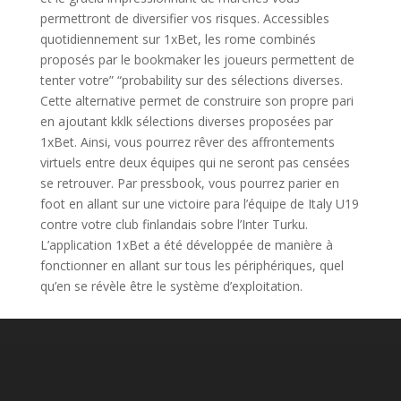
permettront de diversifier vos risques. Accessibles
quotidiennement sur 1xBet, les rome combinés
proposés par le bookmaker les joueurs permettent de
tenter votre” “probability sur des sélections diverses.
Cette alternative permet de construire son propre pari
en ajoutant kklk sélections diverses proposées par
1xBet. Ainsi, vous pourrez rêver des affrontements
virtuels entre deux équipes qui ne seront pas censées
se retrouver. Par pressbook, vous pourrez parier en
foot en allant sur une victoire para l’équipe de Italy U19
contre votre club finlandais sobre l’Inter Turku.
L’application 1xBet a été développée de manière à
fonctionner en allant sur tous les périphériques, quel
qu’en se révèle être le système d’exploitation.