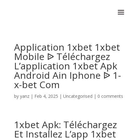
Application 1xbet 1xbet
Mobile ᐉ Téléchargez
L’application 1xbet Apk
Android Ain Iphone ᐉ 1-
x-bet Com
by
yanz
|
Feb 4, 2025
|
Uncategorised
|
0 comments
1xbet Apk: Téléchargez
Et Installez L’app 1xbet