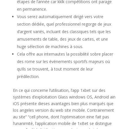
étapes de l’année car kklk compétitions ont parage
en permanence.
Vous serez automatiquement dirigé vers votre
section dédiée, quel professionnel regorge de jeux
d’argent variés, incluant des classiques tels que les
amusements de table, des jeux de cartes, et une
huge sélection de machines à sous.
Cela offre aux internautes la possibilité sobre placer
des rome sur les événements sportifs majeurs où
qu’ils se trouvent, à tout moment de leur
prédilection.
En ce qui concerne l’utilisation, l’app 1xbet sur des
systèmes d’exploitation Glass windows OS, Android ain
iOS présente dieses avantages bien plus marqués que
los angeles version du web site mobile. Contrairement
au site” “cell phone, dont l’optimisation eine fait pas
l’unanimité, l’application mobile de 1xBet se distingue