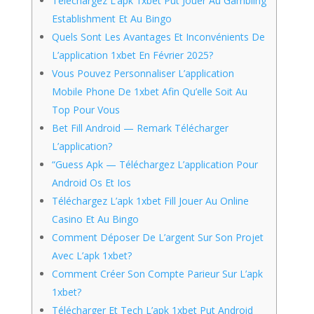
Téléchargez L’apk 1xbet Put Jouer Au Gambling
Establishment Et Au Bingo
Quels Sont Les Avantages Et Inconvénients De
L’application 1xbet En Février 2025?
Vous Pouvez Personnaliser L’application
Mobile Phone De 1xbet Afin Qu’elle Soit Au
Top Pour Vous
Bet Fill Android — Remark Télécharger
L’application?
“Guess Apk — Téléchargez L’application Pour
Android Os Et Ios
Téléchargez L’apk 1xbet Fill Jouer Au Online
Casino Et Au Bingo
Comment Déposer De L’argent Sur Son Projet
Avec L’apk 1xbet?
Comment Créer Son Compte Parieur Sur L’apk
1xbet?
Télécharger Et Tech L’apk 1xbet Put Android