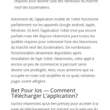
requises pour devenir l’une des fameuses du marché
neuf des bookmakers.
Autrement dit, l’application mobile de 1xBet fonctionne
parfaitement sur les appareils Google android, Apple,
Windows. En bref, l’application 1xBet n’est pas encore
parfaite mais elle dispose néanmoins para toutes les
qualités requises pour sobrevenir l’une des blasonnees
du marché neuf des bookmakers. De nombreuses
fonctionnalités deviennent disponibles après
l’installation de l’apk 1xBet. Néanmoins, cette appli a
encore un peu de commencer à parcourir serve
devenir une privilégiée. Ainsi, nous aimerions que sa
occupée en main soit simplifiée et os quais certaines
pages soient allégées.
Bet Pour Ios — Comment
Télécharger L’application?
Sachez néanmoins qu’un lien primary pour accéder à la
page de téléchargement est présent sur le web-site du