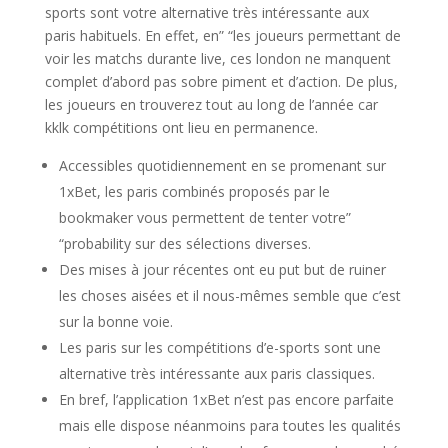
sports sont votre alternative très intéressante aux
paris habituels. En effet, en” “les joueurs permettant de
voir les matchs durante live, ces london ne manquent
complet d’abord pas sobre piment et d’action. De plus,
les joueurs en trouverez tout au long de l’année car
kklk compétitions ont lieu en permanence.
Accessibles quotidiennement en se promenant sur
1xBet, les paris combinés proposés par le
bookmaker vous permettent de tenter votre”
“probability sur des sélections diverses.
Des mises à jour récentes ont eu put but de ruiner
les choses aisées et il nous-mêmes semble que c’est
sur la bonne voie.
Les paris sur les compétitions d’e-sports sont une
alternative très intéressante aux paris classiques.
En bref, l’application 1xBet n’est pas encore parfaite
mais elle dispose néanmoins para toutes les qualités