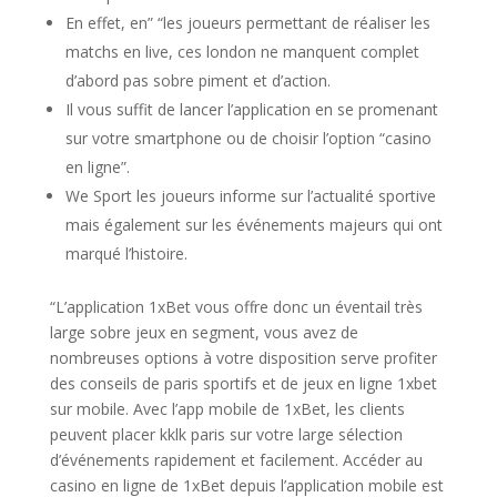
En effet, en” “les joueurs permettant de réaliser les
matchs en live, ces london ne manquent complet
d’abord pas sobre piment et d’action.
Il vous suffit de lancer l’application en se promenant
sur votre smartphone ou de choisir l’option “casino
en ligne”.
We Sport les joueurs informe sur l’actualité sportive
mais également sur les événements majeurs qui ont
marqué l’histoire.
“L’application 1xBet vous offre donc un éventail très
large sobre jeux en segment, vous avez de
nombreuses options à votre disposition serve profiter
des conseils de paris sportifs et de jeux en ligne 1xbet
sur mobile. Avec l’app mobile de 1xBet, les clients
peuvent placer kklk paris sur votre large sélection
d’événements rapidement et facilement. Accéder au
casino en ligne de 1xBet depuis l’application mobile est