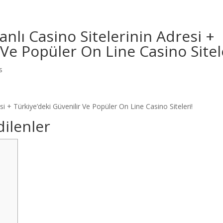
G
Canlı Casino Sitelerinin Adresi +
 Ve Popüler On Line Casino Sitel
s
esi + Türkiye’deki Güvenilir Ve Popüler On Line Casino Siteleri!
dilenler