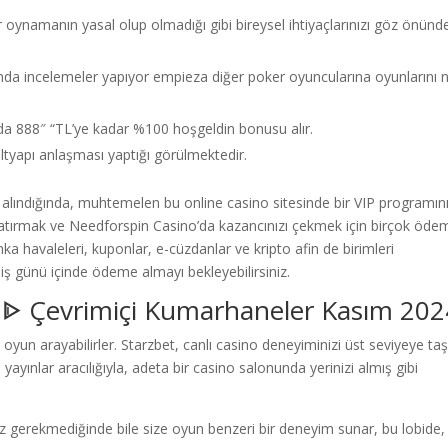
namanın yasal olup olmadığı gibi bireysel ihtiyaçlarınızı göz önünd
ında incelemeler yapıyor empieza diğer poker oyuncularına oyunlarını n
ında 888″ “TL’ye kadar %100 hoşgeldin bonusu alır.
 altyapı anlaşması yaptığı görülmektedir.
alındığında, muhtemelen bu online casino sitesinde bir VIP programın
yatırmak ve Needforspin Casino’da kazancınızı çekmek için birçok öde
nka havaleleri, kuponlar, e-cüzdanlar ve kripto afin de birimleri
ş iş günü içinde ödeme almayı bekleyebilirsiniz.
ri ᐈ Çevrimiçi Kumarhaneler Kasım 20
e oyun arayabilirler. Starzbet, canlı casino deneyiminizi üst seviyeye t
 yayınlar aracılığıyla, adeta bir casino salonunda yerinizi almış gibi
gerekmediğinde bile size oyun benzeri bir deneyim sunar, bu lobide,