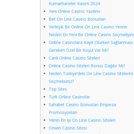
Kumarhaneler Kasım 2024
Yeni Online Casino Yazılımı
Bet On Line Casino Bonusları
Yerleşik Bir Online On Line Casino Yerine
Neden En Yeni Bir Online Casino Seçmeliyi
Online Casinolara Kayıt Olurken Sağlanması
Gereken Özel Bir Koşul Var Mı?
Canlı Online Casino Siteleri
Online Casino Siteleri Bonus Dağıtır Mı?
Neden Türkiye’deki On Line Casino Sitelerini
Seçmelisiniz?
Top Sites
Türk Online Casinolar
Sahabet Casino Bonusları Empieza
Promosyonları
Yılının En Iyi On Line Casino Siteleri
Onwin Casino Sitesi