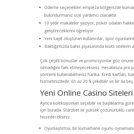
Ödeme seçenekleri empieza bölgenizde kumar oy
bulundurmanız size yardımcı olacaktır.
10 yıldır makaleler yazıyor, poker odaları hakk
geliştireceklerini öğretiyor.
Yeni kayıt oluşturan kullanıcılar, spor oyunlar
Baktığımızda bahis piyasasında kısıtlı sitelerin
Çok çeşitli bonuslar ve promosyonlar göz önüne 
olmadığını fark etmeyeceksiniz. Hesabınıza pra 
yöntemi kullanabilmeniz harika. Kredi kartları, ba
hizmetinizdedir. En az 20 $ çekebilir ve bir ila be
Yeni Online Casino Sitele
Ayrıca koleksiyonları seçebilir ve başlıklarına gör
için burada. Starzbet ile yüksek çözünürlüklü canlı
hissedeceksiniz.
Oyunlaştırma, bir kumarhane oyunu oynamanız 