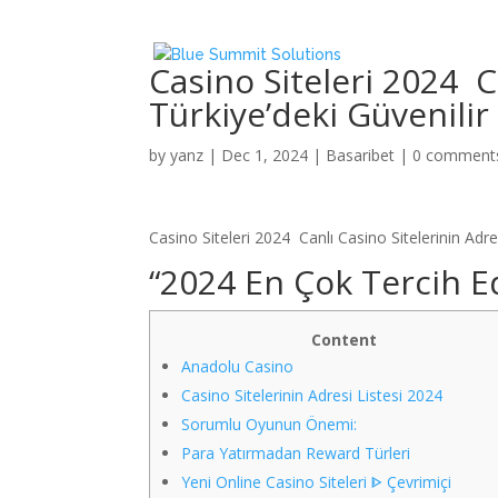
Сasino Siteleri 2024 ️ 
Türkiye’deki Güvenilir
by
yanz
|
Dec 1, 2024
|
Basaribet
|
0 comment
Сasino Siteleri 2024 ️ Canlı Casino Sitelerinin Adr
“2024 En Çok Tercih E
Content
Anadolu Casino
Casino Sitelerinin Adresi Listesi 2024
Sorumlu Oyunun Önemi:
Para Yatırmadan Reward Türleri
Yeni Online Casino Siteleri ᐈ Çevrimiçi