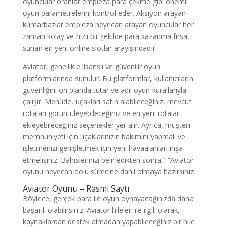
oyuncular oranlar empieza para çekme gibi önemli
oyun parametrelerini kontrol eder. Aksiyon arayan
kumarbazlar empieza heyecan arayan oyuncular her
zaman kolay ve hızlı bir şekilde para kazanma fırsatı
sunan en yeni online slotlar arayışındadır.
Aviator, genellikle lisanslı ve güvenilir oyun
platformlarında sunulur. Bu platformlar, kullanıcıların
güvenliğini ön planda tutar ve adil oyun kurallarıyla
çalışır. Menüde, uçakları satın alabileceğiniz, mevcut
rotaları görüntüleyebileceğiniz ve en yeni rotalar
ekleyebileceğiniz seçenekler yer alır. Ayrıca, müşteri
memnuniyeti için uçaklarınızın bakımını yapmalı ve
işletmenizi genişletmek için yeni havaalanları inşa
etmelisiniz. Bahislerinizi belirledikten sonra,” “Aviator
oyunu heyecan dolu sürecine dahil olmaya hazırsınız.
Aviator Oyunu – Rəsmi Saytı
Böylece, gerçek para ile oyun oynayacağınızda daha
başarılı olabilirsiniz. Aviator hileleri ile ilgili olarak,
kaynaklardan destek almadan yapabileceğiniz bir hile