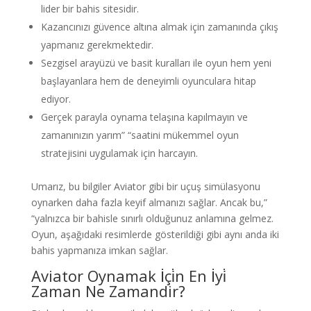
lider bir bahis sitesidir.
Kazancınızı güvence altına almak için zamanında çıkış
yapmanız gerekmektedir.
Sezgisel arayüzü ve basit kuralları ile oyun hem yeni
başlayanlara hem de deneyimli oyunculara hitap
ediyor.
Gerçek parayla oynama telaşına kapılmayın ve
zamanınızın yarım” “saatini mükemmel oyun
stratejisini uygulamak için harcayın.
Umarız, bu bilgiler Aviator gibi bir uçuş simülasyonu
oynarken daha fazla keyif almanızı sağlar. Ancak bu,”
“yalnızca bir bahisle sınırlı olduğunuz anlamına gelmez.
Oyun, aşağıdaki resimlerde gösterildiği gibi aynı anda iki
bahis yapmanıza imkan sağlar.
Aviator Oynamak İçi̇n En İyi̇
Zaman Ne Zamandir?