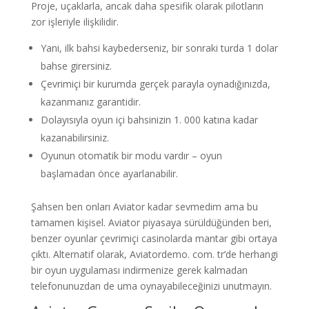
Proje, uçaklarla, ancak daha spesifik olarak pilotların
zor işleriyle ilişkilidir.
Yani, ilk bahsi kaybederseniz, bir sonraki turda 1 dolar
bahse girersiniz.
Çevrimiçi bir kurumda gerçek parayla oynadığınızda,
kazanmanız garantidir.
Dolayısıyla oyun içi bahsinizin 1. 000 katına kadar
kazanabilirsiniz.
Oyunun otomatik bir modu vardır – oyun
başlamadan önce ayarlanabilir.
Şahsen ben onları Aviator kadar sevmedim ama bu
tamamen kişisel. Aviator piyasaya sürüldüğünden beri,
benzer oyunlar çevrimiçi casinolarda mantar gibi ortaya
çıktı. Alternatif olarak, Aviatordemo. com. tr’de herhangi
bir oyun uygulaması indirmenize gerek kalmadan
telefonunuzdan de uma oynayabileceğinizi unutmayın.