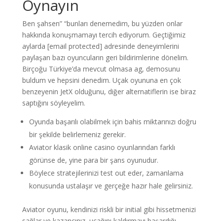
Oynayın
Ben şahsen” “bunları denemedim, bu yüzden onlar
hakkında konuşmamayı tercih ediyorum. Geçtiğimiz
aylarda [email protected] adresinde deneyimlerini
paylaşan bazı oyuncuların geri bildirimlerine dönelim.
Birçoğu Türkiye’da mevcut olmasa ag, demosunu
buldum ve hepsini denedim. Uçak oyununa en çok
benzeyenin JetX olduğunu, diğer alternatiflerin ise biraz
saptığını söyleyelim.
Oyunda başarılı olabilmek için bahis miktarınızı doğru
bir şekilde belirlemeniz gerekir.
Aviator klasik online casino oyunlarından farklı
görünse de, yine para bir şans oyunudur.
Böylece stratejilerinizi test out eder, zamanlama
konusunda ustalaşır ve gerçeğe hazır hale gelirsiniz.
Aviator oyunu, kendinizi riskli bir initial gibi hissetmenizi
sağlar ve kazancınız, uçağını kaldırmayı başardığı