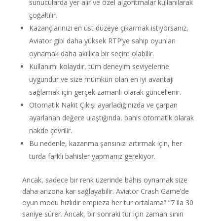
sunucularda yer alır ve özel algoritmalar kullanılarak
çoğaltılır.
Kazançlarınızı en üst düzeye çıkarmak istiyorsanız,
Aviator gibi daha yüksek RTP’ye sahip oyunları
oynamak daha akıllıca bir seçim olabilir.
Kullanımı kolaydır, tüm deneyim seviyelerine
uygundur ve size mümkün olan en iyi avantajı
sağlamak için gerçek zamanlı olarak güncellenir.
Otomatik Nakit Çıkışı ayarladığınızda ve çarpan
ayarlanan değere ulaştığında, bahis otomatik olarak
nakde çevrilir.
Bu nedenle, kazanma şansınızı artırmak için, her
turda farklı bahisler yapmanız gerekiyor.
Ancak, sadece bir renk üzerinde bahis oynamak size
daha arizona kar sağlayabilir. Aviator Crash Game’de
oyun modu hızlıdır empieza her tur ortalama” “7 ila 30
saniye sürer. Ancak, bir sonraki tur için zaman sınırı