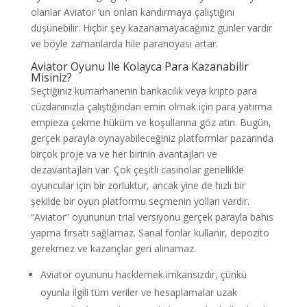
olanlar Aviator ‘un onları kandırmaya çalıştığını
düşünebilir. Hiçbir şey kazanamayacağınız günler vardır
ve böyle zamanlarda hile paranoyası artar.
Aviator Oyunu Ile Kolayca Para Kazanabilir
Misiniz?
Seçtiğiniz kumarhanenin bankacılık veya kripto para
cüzdanınızla çalıştığından emin olmak için para yatırma
empieza çekme hüküm ve koşullarına göz atın. Bugün,
gerçek parayla oynayabileceğiniz platformlar pazarında
birçok proje va ve her birinin avantajları ve
dezavantajları var. Çok çeşitli casinolar genellikle
oyuncular için bir zorluktur, ancak yine de hızlı bir
şekilde bir oyun platformu seçmenin yolları vardır.
“Aviator” oyununun trial versiyonu gerçek parayla bahis
yapma fırsatı sağlamaz. Sanal fonlar kullanır, depozito
gerekmez ve kazançlar geri alınamaz.
Aviator oyununu hacklemek imkansızdır, çünkü
oyunla ilgili tüm veriler ve hesaplamalar uzak