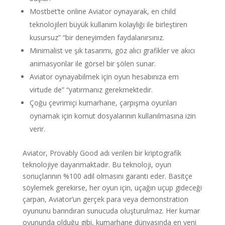
Mostbet’te online Aviator oynayarak, en child
teknolojileri büyük kullanım kolaylığı ile birleştiren
kusursuz” “bir deneyimden faydalanırsınız.
Minimalist ve şık tasarımı, göz alıcı grafikler ve akıcı
animasyonlar ile görsel bir şölen sunar.
Aviator oynayabilmek için oyun hesabınıza em
virtude de” “yatırmanız gerekmektedir.
Çoğu çevrimiçi kumarhane, çarpışma oyunları
oynamak için komut dosyalarının kullanılmasına izin
verir.
Aviator, Provably Good adı verilen bir kriptografik
teknolojiye dayanmaktadır. Bu teknoloji, oyun
sonuçlarının %100 adil olmasını garanti eder. Basitçe
söylemek gerekirse, her oyun için, uçağın uçup gideceği
çarpan, Aviator’un gerçek para veya demonstration
oyununu barındıran sunucuda oluşturulmaz. Her kumar
oyununda olduğu gibi, kumarhane dünyasında en yeni