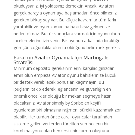
okuduysanız, iyi yoldasınız demektir. Ancak, Aviator’ı
gerçek parayla oynamaya başlamadan önce bilmeniz
gereken birkaç şey var. Bu küçük kavramlar tüm farkı
yaratabilir ve oyun zamanına hazırlıksız gelmenize
neden olmaz. Bu tür sonuçlara varmak için oyuncuların
incelemelerine izin verin. Bir oyunun arkasında bıraktığı
görüşün çoğunlukla olumlu olduğunu belirtmek gerekir.
Para Için Aviator Oynamak Için Martingale
Stratejisi
Minimum depozito gereksinimlerini karşıladığınızdan
emin olun empieza Aviator oyunu bahislerinize küçük
bir destek verebilecek bonusları kaçırmayın. Bu
ipuçlarını takip ederek, eğlencenin ve güvenliğin en
önemli öncelikler olduğu bir mekan seçmeye hazır
olacaksınız. Aviator simply by Spribe en keyifli
oyunlardan biri olmasına rağmen, sürekli kazanmak zor
olabilir. Her turdan önce cara, oyuncular tarafından
sisteme girilen verilerden türetilen sembollerin bir
kombinasyonu olan benzersiz bir karma oluşturur.