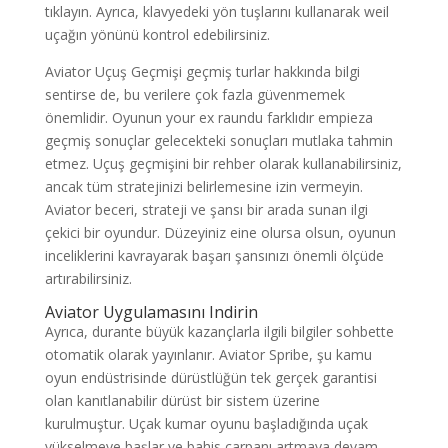
tıklayın. Ayrıca, klavyedeki yön tuşlarını kullanarak weil
uçağın yönünü kontrol edebilirsiniz.
Aviator Uçuş Geçmişi geçmiş turlar hakkında bilgi
sentirse de, bu verilere çok fazla güvenmemek
önemlidir. Oyunun your ex raundu farklıdır empieza
geçmiş sonuçlar gelecekteki sonuçları mutlaka tahmin
etmez. Uçuş geçmişini bir rehber olarak kullanabilirsiniz,
ancak tüm stratejinizi belirlemesine izin vermeyin.
Aviator beceri, strateji ve şansı bir arada sunan ilgi
çekici bir oyundur. Düzeyiniz eine olursa olsun, oyunun
inceliklerini kavrayarak başarı şansınızı önemli ölçüde
artırabilirsiniz.
Aviator Uygulamasını Indirin
Ayrıca, durante büyük kazançlarla ilgili bilgiler sohbette
otomatik olarak yayınlanır. Aviator Spribe, şu kamu
oyun endüstrisinde dürüstlüğün tek gerçek garantisi
olan kanıtlanabilir dürüst bir sistem üzerine
kurulmuştur. Uçak kumar oyunu başladığında uçak
yükselmeye başlar ve bahis çarpanı artmaya devam