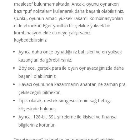
maalesef bulunmamaktadır. Ancak, oyunu oynarken
bazı “püf noktaları” kullanarak daha başarılı olabilirsiniz.
Çünkü, oyunun amacı yüksek rakamlı kombinasyonları
elde etmektir. Eğer yanıltıcı bir şekilde yüksek bir
kombinasyon elde etmeye çalışırsanız,
kaybedebilirsiniz.
Ayrıca daha önce oynadığınız bahisleri ve en yüksek
kazançları da görebilirsiniz.
Böylece, gerçek para ile oyun oynayacağınızda daha
başarılı olabilirsiniz.
Havacı oyununda kazanmanın anahtarı ne zaman pra
çekileceğini bilmektir.
Tipik olarak, destek simgesi sitenin sağ betagt
köşesinde bulunur.
Ayrıca, 128-bit SSL şifreleme ile kişisel ve finansal
bilgileriniz korunur.
“Aviator oyna” aramaları, bu oyunun popülerliğinin