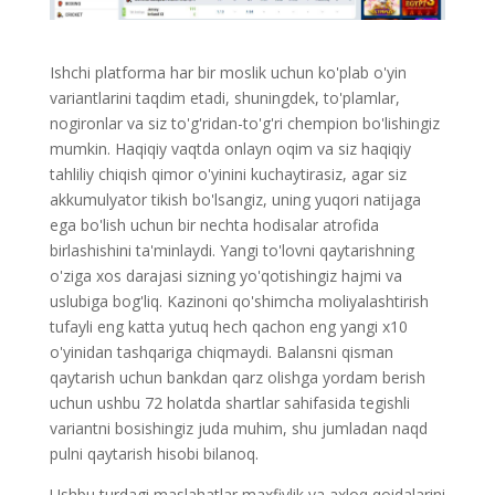
Ishchi platforma har bir moslik uchun ko'plab o'yin
variantlarini taqdim etadi, shuningdek, to'plamlar,
nogironlar va siz to'g'ridan-to'g'ri chempion bo'lishingiz
mumkin. Haqiqiy vaqtda onlayn oqim va siz haqiqiy
tahliliy chiqish qimor o'yinini kuchaytirasiz, agar siz
akkumulyator tikish bo'lsangiz, uning yuqori natijaga
ega bo'lish uchun bir nechta hodisalar atrofida
birlashishini ta'minlaydi.
Yangi to'lovni qaytarishning
o'ziga xos darajasi sizning yo'qotishingiz hajmi va
uslubiga bog'liq. Kazinoni qo'shimcha moliyalashtirish
tufayli eng katta yutuq hech qachon eng yangi x10
o'yinidan tashqariga chiqmaydi. Balansni qisman
qaytarish uchun bankdan qarz olishga yordam berish
uchun ushbu 72 holatda shartlar sahifasida tegishli
variantni bosishingiz juda muhim, shu jumladan naqd
pulni qaytarish hisobi bilanoq.
Ushbu turdagi maslahatlar maxfiylik va axloq qoidalarini