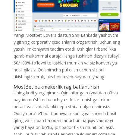
Yangi Mostbet Lovers dasturi Shri-Lankada yashovchi
yigitning korporativ qiziqishlarini o'zgartirishi uchun eng
yaxshi imkoniyatni taqdim etadi. Oshiqlar tirbandlikka
qarab mukammal darajali ishga tushirish dizayni tufayli
60/100% to'lovni to'lashlari mumkin va siz konversiya
hosil qilasiz. Qo'shimcha pul olish uchun siz pul
tikishingiz kerak, aks holda veb-saytda o'ynang.
MostBet bukmekerlik rag'batlantirish
Uning kodi yangi qimor o'yinchilariga ro'yxatdan o'tish
paytida qo'shimcha uch yuz dollar topishga imkon
beradi va siz dastlabki depozitni amalga oshirasiz.
Oddiy obro'-e'tibor baquvvat ekanligiga ishonch hosil
qiling va siz barcha odamlar uchun haqiqiy vaqtdagi
yangi hayajon bo'lib, jozibador tikish muhiti bo'lasiz.
Mobil nufuzli veb-sahifalaringiz va ilovangiz o'rtasida