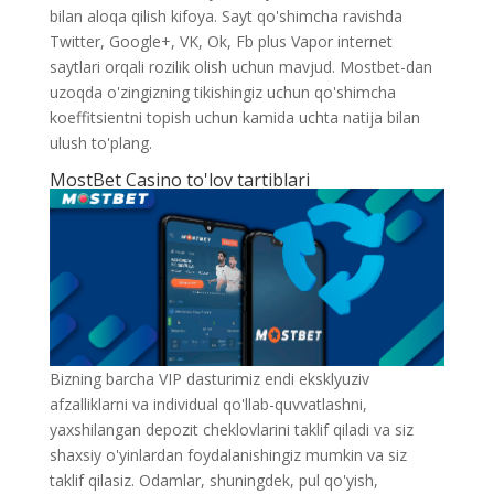
bilan aloqa qilish kifoya. Sayt qo'shimcha ravishda
Twitter, Google+, VK, Ok, Fb plus Vapor internet
saytlari orqali rozilik olish uchun mavjud. Mostbet-dan
uzoqda o'zingizning tikishingiz uchun qo'shimcha
koeffitsientni topish uchun kamida uchta natija bilan
ulush to'plang.
MostBet Casino to'lov tartiblari
Bizning barcha VIP dasturimiz endi eksklyuziv
afzalliklarni va individual qo'llab-quvvatlashni,
yaxshilangan depozit cheklovlarini taklif qiladi va siz
shaxsiy o'yinlardan foydalanishingiz mumkin va siz
taklif qilasiz. Odamlar, shuningdek, pul qo'yish,