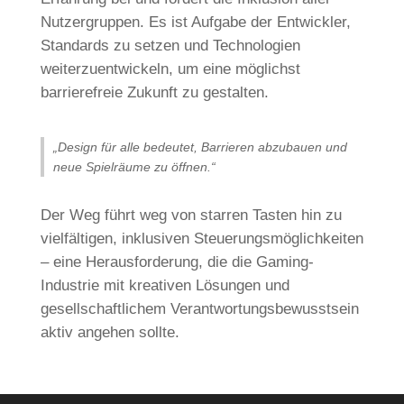
Nutzergruppen. Es ist Aufgabe der Entwickler,
Standards zu setzen und Technologien
weiterzuentwickeln, um eine möglichst
barrierefreie Zukunft zu gestalten.
„Design für alle bedeutet, Barrieren abzubauen und
neue Spielräume zu öffnen.“
Der Weg führt weg von starren Tasten hin zu
vielfältigen, inklusiven Steuerungsmöglichkeiten
– eine Herausforderung, die die Gaming-
Industrie mit kreativen Lösungen und
gesellschaftlichem Verantwortungsbewusstsein
aktiv angehen sollte.