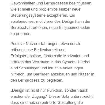
Gewohnheiten und Lernprozesse beeinflussen,
wie schnell und problemlos Nutzer neue
Steuerungssysteme akzeptieren. Ein
spielerisches, motivierendes Design kann die
Bereitschaft erhöhen, neue Eingabemethoden
zu erlernen.
Positive Nutzererfahrungen, etwa durch
reibungslose Bedienbarkeit und
Erfolgserlebnisse, fördern die Motivation und
stärken das Vertrauen in das System. Hierbei
sind Schulungen und intuitive Anleitungen
hilfreich, um Barrieren abzubauen und Nutzer in
den Lernprozess zu begleiten.
„Design ist nicht nur Funktion, sondern auch
emotionaler Zugang.“ Dieser Satz unterstreicht,
dass eine nutzerzentrierte Gestaltung die