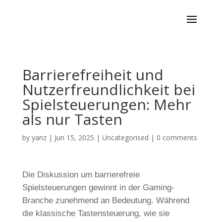
Barrierefreiheit und
Nutzerfreundlichkeit bei
Spielsteuerungen: Mehr
als nur Tasten
by
yanz
|
Jun 15, 2025
|
Uncategorised
|
0 comments
Die Diskussion um barrierefreie
Spielsteuerungen gewinnt in der Gaming-
Branche zunehmend an Bedeutung. Während
die klassische Tastensteuerung, wie sie