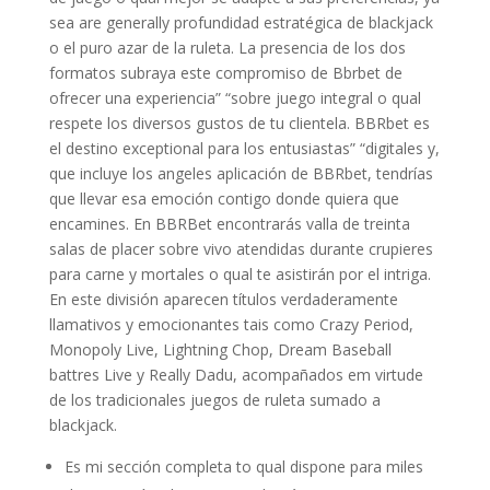
sea are generally profundidad estratégica de blackjack
o el puro azar de la ruleta. La presencia de los dos
formatos subraya este compromiso de Bbrbet de
ofrecer una experiencia” “sobre juego integral o qual
respete los diversos gustos de tu clientela. BBRbet es
el destino exceptional para los entusiastas” “digitales y,
que incluye los angeles aplicación de BBRbet, tendrías
que llevar esa emoción contigo donde quiera que
encamines. En BBRBet encontrarás valla de treinta
salas de placer sobre vivo atendidas durante crupieres
para carne y mortales o qual te asistirán por el intriga.
En este división aparecen títulos verdaderamente
llamativos y emocionantes tais como Crazy Period,
Monopoly Live, Lightning Chop, Dream Baseball
battres Live y Really Dadu, acompañados em virtude
de los tradicionales juegos de ruleta sumado a
blackjack.
Es mi sección completa to qual dispone para miles