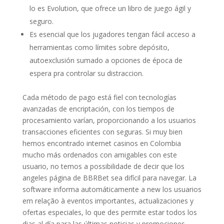
lo es Evolution, que ofrece un libro de juego ágil y
seguro.
Es esencial que los jugadores tengan fácil acceso a
herramientas como límites sobre depósito,
autoexclusión sumado a opciones de época de
espera pra controlar su distraccion.
Cada método de pago está fiel con tecnologías
avanzadas de encriptación, con los tiempos de
procesamiento varían, proporcionando a los usuarios
transacciones eficientes con seguras. Si muy bien
hemos encontrado internet casinos en Colombia
mucho más ordenados con amigables con este
usuario, no temos a possibilidade de decir que los
angeles página de BBRBet sea difícil para navegar. La
software informa automáticamente a new los usuarios
em relação à eventos importantes, actualizaciones y
ofertas especiales, lo que des permite estar todos los
dias al día para las últimas noticias y promociones