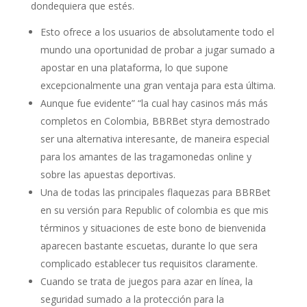
dondequiera que estés.
Esto ofrece a los usuarios de absolutamente todo el
mundo una oportunidad de probar a jugar sumado a
apostar en una plataforma, lo que supone
excepcionalmente una gran ventaja para esta última.
Aunque fue evidente” “la cual hay casinos más más
completos en Colombia, BBRBet styra demostrado
ser una alternativa interesante, de maneira especial
para los amantes de las tragamonedas online y
sobre las apuestas deportivas.
Una de todas las principales flaquezas para BBRBet
en su versión para Republic of colombia es que mis
términos y situaciones de este bono de bienvenida
aparecen bastante escuetas, durante lo que sera
complicado establecer tus requisitos claramente.
Cuando se trata de juegos para azar en línea, la
seguridad sumado a la protección para la