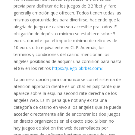
previa para disfrutar de los juegos de BBRbet y” “are
generally emoción que ofrecen. Todos tienen todas las
mismas oportunidades para divertirse, haciendo que la
alegría de juego de casino sea accesible pra todos. El
obligación de depósito mínimo se establece sobre 5
euros, durante que el importe mínimo de retiro es de
10 euros o tu equivalente en CLP. Además, los
términos y condiciones del casino mencionan los
angeles posibilidad de adquirir una comisión para hasta
el 8% en los retiros
https://juego-bbrbet.com/
.
La primera opción para comunicarse con el sistema de
atención approach cliente es un chat en palpitante que
aparece sobre la esquina second-rate derecha de los
angeles web. Es mi pena que not any exista una
categoría de casino en vivo a los angeles que se pueda
acceder directamente afin de encontrar los dos juegos
en directo organizados en el exacto sitio. Si bien no
hay juegos de slot on the web desarrollados por
proveedores de software bastante reconocidos, me