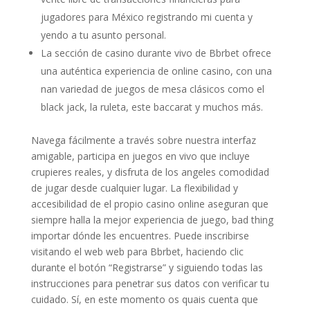
jugadores para México registrando mi cuenta y
yendo a tu asunto personal.
La sección de casino durante vivo de Bbrbet ofrece
una auténtica experiencia de online casino, con una
nan variedad de juegos de mesa clásicos como el
black jack, la ruleta, este baccarat y muchos más.
Navega fácilmente a través sobre nuestra interfaz
amigable, participa en juegos en vivo que incluye
crupieres reales, y disfruta de los angeles comodidad
de jugar desde cualquier lugar. La flexibilidad y
accesibilidad de el propio casino online aseguran que
siempre halla la mejor experiencia de juego, bad thing
importar dónde les encuentres. Puede inscribirse
visitando el web web para Bbrbet, haciendo clic
durante el botón “Registrarse” y siguiendo todas las
instrucciones para penetrar sus datos con verificar tu
cuidado. Sí, en este momento os quais cuenta que