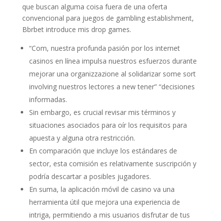
que buscan alguma coisa fuera de una oferta
convencional para juegos de gambling establishment,
Bbrbet introduce mis drop games.
“Com, nuestra profunda pasión por los internet
casinos en línea impulsa nuestros esfuerzos durante
mejorar una organizzazione al solidarizar some sort
involving nuestros lectores a new tener” “decisiones
informadas.
Sin embargo, es crucial revisar mis términos y
situaciones asociados para oír los requisitos para
apuesta y alguna otra restricción.
En comparación que incluye los estándares de
sector, esta comisión es relativamente suscripción y
podría descartar a posibles jugadores.
En suma, la aplicación móvil de casino va una
herramienta útil que mejora una experiencia de
intriga, permitiendo a mis usuarios disfrutar de tus