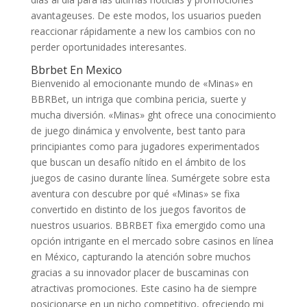
avantageuses. De este modos, los usuarios pueden
reaccionar rápidamente a new los cambios con no
perder oportunidades interesantes.
Bbrbet En Mexico
Bienvenido al emocionante mundo de «Minas» en
BBRBet, un intriga que combina pericia, suerte y
mucha diversión. «Minas» ght ofrece una conocimiento
de juego dinámica y envolvente, best tanto para
principiantes como para jugadores experimentados
que buscan un desafío nítido en el ámbito de los
juegos de casino durante línea. Sumérgete sobre esta
aventura con descubre por qué «Minas» se fixa
convertido en distinto de los juegos favoritos de
nuestros usuarios. BBRBET fixa emergido como una
opción intrigante en el mercado sobre casinos en línea
en México, capturando la atención sobre muchos
gracias a su innovador placer de buscaminas con
atractivas promociones. Este casino ha de siempre
posicionarse en un nicho competitivo, ofreciendo mi