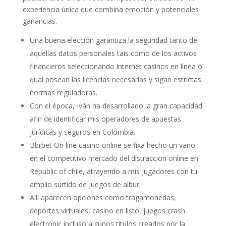
experiencia única que combina emoción y potenciales
ganancias.
Una buena elección garantiza la seguridad tanto de
aquellas datos personales tais como de los activos
financieros seleccionando internet casinos en línea o
qual posean las licencias necesarias y sigan estrictas
normas reguladoras.
Con el época, Iván ha desarrollado la gran capacidad
afin de identificar mis operadores de apuestas
jurídicas y seguros en Colombia.
Bbrbet On line casino online se fixa hecho un vano
en el competitivo mercado del distraccion online en
Republic of chile, atrayendo a mis jugadores con tu
amplio surtido de juegos de albur.
Allí aparecen opciones como tragamonedas,
deportes virtuales, casino en listo, juegos crash
electronic incluso algunos títulos creados por la