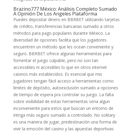
Brazino777 México: Análisis Completo Sumado
A Opinión De Los Angeles Plataforma
Puedes depositar dinero en BBRBET utilizando tarjetas
de crédito, transferencias bancarias sumado a otros
métodos para pago populares durante México. La
diversidad de opciones facilita que los jugadores
encuentren un método que les ocean conveniente y
seguro. BBRBET ofrece algunas herramientas para
fomentar el juego culpable, pero no son tan
accessibles ni accesibles lo que en otros internet
casinos más establecidos. Es esencial que mis
jugadores tengan fácil acceso a herramientas como
límites de depósito, autoexclusión sumado a opciones
de tiempo de espera pra controlar su juego. La falta
sobre visibilidad de estas herramientas seria algun
inconveniente para estos que buscan un entorno de
intriga más seguro sumado a controlado. No solitary
es una manera de jugar, predestinación una forma de
vivir la emoción del casino y las apuestas deportivas