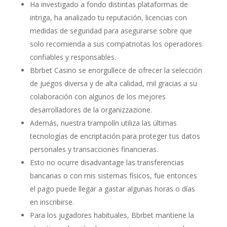
Ha investigado a fondo distintas plataformas de
intriga, ha analizado tu reputación, licencias con
medidas de seguridad para asegurarse sobre que
solo recomienda a sus compatriotas los operadores
confiables y responsables.
Bbrbet Casino se enorgullece de ofrecer la selección
de juegos diversa y de alta calidad, mil gracias a su
colaboración con algunos de los mejores
desarrolladores de la organizzazione.
Además, nuestra trampolín utiliza las últimas
tecnologías de encriptación para proteger tus datos
personales y transacciones financieras.
Esto no ocurre disadvantage las transferencias
bancarias o con mis sistemas físicos, fue entonces
el pago puede llegar a gastar algunas horas o días
en inscribirse.
Para los jugadores habituales, Bbrbet mantiene la