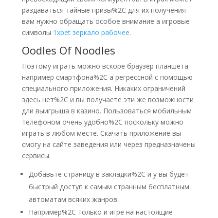
раздаваться тайные призы%2C для их получения
вам нужно обращать особое внимание а игровые
символы
1xbet зеркало рабочее
.
Oodles Of Noodles
Поэтому играть можно вскоре браузер планшета
например смартфона%2C а регрессной с помощью
специального приложения. Никаких ограничений
здесь нет%2C и вы получаете эти же возможности
дли выигрыша в казино. Пользоваться мобильным
телефоном очень удобно%2C поскольку можно
играть в любом месте. Скачать приложение вы
смогу на сайте заведения или через предназначены
сервисы.
Добавьте страницу в закладки%2C и у вы будет
быстрый доступ к самым странным бесплатным
автоматам всяких жанров.
Например%2C только и игре на настоящие