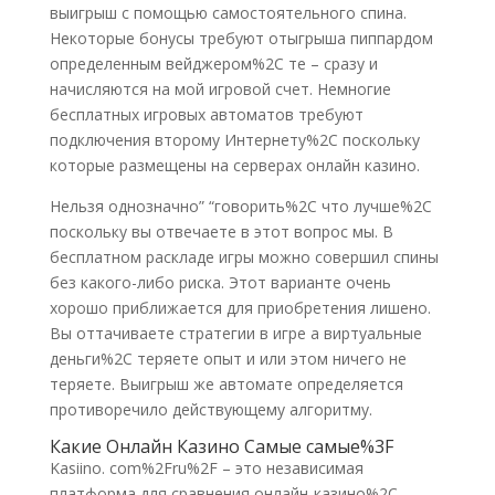
выигрыш с помощью самостоятельного спина.
Некоторые бонусы требуют отыгрыша пиппардом
определенным вейджером%2C те – сразу и
начисляются на мой игровой счет. Немногие
бесплатных игровых автоматов требуют
подключения второму Интернету%2C поскольку
которые размещены на серверах онлайн казино.
Нельзя однозначно” “говорить%2C что лучше%2C
поскольку вы отвечаете в этот вопрос мы. В
бесплатном раскладе игры можно совершил спины
без какого-либо риска. Этот варианте очень
хорошо приближается для приобретения лишено.
Вы оттачиваете стратегии в игре а виртуальные
деньги%2C теряете опыт и или этом ничего не
теряете. Выигрыш же автомате определяется
противоречило действующему алгоритму.
Какие Онлайн Казино Самые самые%3F
Kasiino. com%2Fru%2F – это независимая
платформа для сравнения онлайн-казино%2C