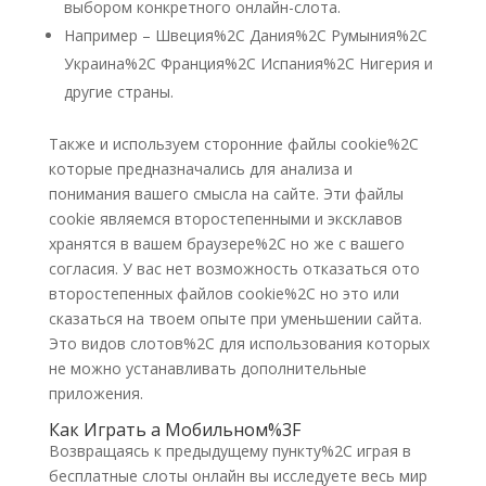
выбором конкретного онлайн-слота.
Например – Швеция%2C Дания%2C Румыния%2C
Украина%2C Франция%2C Испания%2C Нигерия и
другие страны.
Также и используем сторонние файлы cookie%2C
которые предназначались для анализа и
понимания вашего смысла на сайте. Эти файлы
cookie являемся второстепенными и эксклавов
хранятся в вашем браузере%2C но же с вашего
согласия. У вас нет возможность отказаться ото
второстепенных файлов cookie%2C но это или
сказаться на твоем опыте при уменьшении сайта.
Это видов слотов%2C для использования которых
не можно устанавливать дополнительные
приложения.
Как Играть а Мобильном%3F
Возвращаясь к предыдущему пункту%2C играя в
бесплатные слоты онлайн вы исследуете весь мир