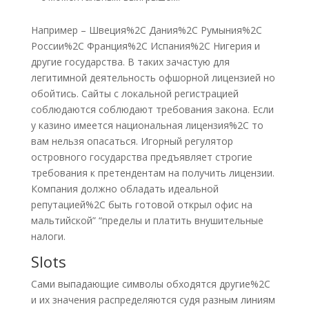
Например – Швеция%2C Дания%2C Румыния%2C
России%2C Франция%2C Испания%2C Нигерия и
другие государства. В таких зачастую для
легитимной деятельность офшорной лицензией но
обойтись. Сайты с локальной регистрацией
соблюдаются соблюдают требования закона. Если
у казино имеется национальная лицензия%2C то
вам нельзя опасаться. Игорный регулятор
островного государства предъявляет строгие
требования к претендентам на получить лицензии.
Компания должно обладать идеальной
репутацией%2C быть готовой открыл офис на
мальтийской” “пределы и платить внушительные
налоги.
Slots
Сами выпадающие символы обходятся другие%2C
и их значения распределяются судя разным линиям