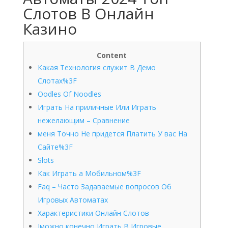
Слотов В Онлайн
Казино
Content
Какая Технология служит В Демо
Слотах%3F
Oodles Of Noodles
Играть На приличные Или Играть
нежелающим – Сравнение
меня Точно Не придется Платить У вас На
Сайте%3F
Slots
Как Играть а Мобильном%3F
Faq – Часто Задаваемые вопросов Об
Игровых Автоматах
Характеристики Онлайн Слотов
Iможно конечно Играть В Игровые