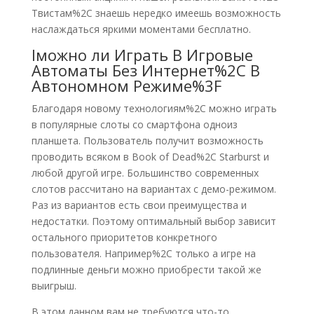
Твистам%2C знаешь нередко имеешь возможность
наслаждаться яркими моментами бесплатно.
Iможно ли Играть В Игровые
Автоматы Без Интернет%2C В
Автономном Режиме%3F
Благодаря новому технологиям%2C можно играть
в популярные слоты со смартфона одноиз
планшета. Пользователь получит возможность
проводить всяком в Book of Dead%2C Starburst и
любой другой игре. Большинство современных
слотов рассчитано на вариантах с демо-режимом.
Раз из вариантов есть свои преимущества и
недостатки. Поэтому оптимальный выбор зависит
остального приоритетов конкретного
пользователя. Например%2C только а игре на
подлинные деньги можно приобрести такой же
выигрыш.
В этом данном вам не требуются что-то