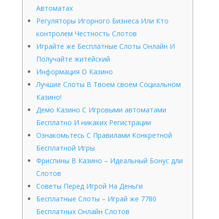
Автоматах
Регуляторы Игорного Бизнеса Или Кто
контролем Честность Слотов
Играйте же Бесплатные Слоты Онлайн И
Получайте житейский
Информация O Казино
Лучшие Слоты В Твоем своем Социальном
Казино!
Демо Казино С Игровыми автоматами
Бесплатно И никаких Регистрации
Ознакомьтесь С Правилами Конкретной
Бесплатной Игры
Фриспины В Казино – Идеальный Бонус дли
Слотов
Советы Перед Игрой На Деньги
Бесплатные Слоты – Играй же 7780
Бесплатных Онлайн Слотов