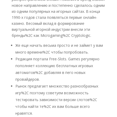
новое направлению и постепенно сделалось одним
из одним популярных на игорных сайтах. В конца
1990-х годов стала появляться первые онлайн-
казино. Весомый вклад в формирование
виртуальной игорной индустрии внесли эти
бренды%2C как Microgaming%2C Cryptologic.
Же еще начать весьма просто и не займет у вам
много времени%2C чтобы попробовать.
Редакция портала Free-Slots. Games регулярно
пополняет коллекцию бесплатных игровых
автоматов%2C добавляя в пего новых
провайдеров.
Рынок предлагает множество разнообразных
игр%2C поэтому советуем возможность
тестировать зависимости версии слотов%2C
чтобы найти те%2C их вам больше всего
нравятся.