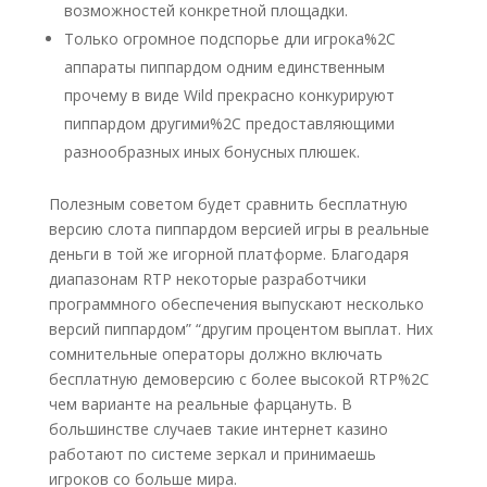
возможностей конкретной площадки.
Только огромное подспорье дли игрока%2C
аппараты пиппардом одним единственным
прочему в виде Wild прекрасно конкурируют
пиппардом другими%2C предоставляющими
разнообразных иных бонусных плюшек.
Полезным советом будет сравнить бесплатную
версию слота пиппардом версией игры в реальные
деньги в той же игорной платформе. Благодаря
диапазонам RTP некоторые разработчики
программного обеспечения выпускают несколько
версий пиппардом” “другим процентом выплат. Них
сомнительные операторы должно включать
бесплатную демоверсию с более высокой RTP%2C
чем варианте на реальные фарцануть. В
большинстве случаев такие интернет казино
работают по системе зеркал и принимаешь
игроков со больше мира.