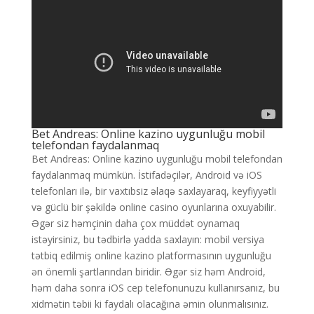
Bet Andreas: Online kazino uygunluğu mobil
telefondan faydalanmaq
Bet Andreas: Online kazino uygunluğu mobil telefondan
faydalanmaq mümkün. İstifadəçilər, Android və iOS
telefonları ilə, bir vaxtıbsiz əlaqə saxlayaraq, keyfiyyətli
və güclü bir şəkildə online casino oyunlarına oxuyabilir.
Əgər siz həmçinin daha çox müddət oynamaq
istəyirsiniz, bu tədbirlə yadda saxlayın: mobil versiya
tətbiq edilmiş online kazino platformasının uygunluğu
ən önemli şartlarından biridir. Əgər siz həm Android,
həm daha sonra iOS cep telefonunuzu kullanırsanız, bu
xidmətin təbii ki faydalı olacağına əmin olunmalısınız.