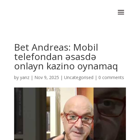
Bet Andreas: Mobil
telefondan əsasdə
onlayn kazino oynamaq
by
yanz
|
Nov 9, 2025
|
Uncategorised
|
0 comments