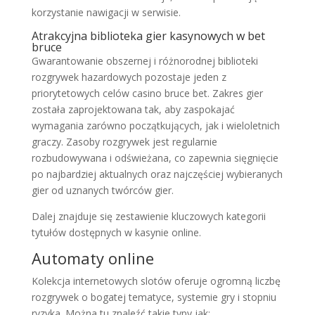
korzystanie nawigacji w serwisie.
Atrakcyjna biblioteka gier kasynowych w bet
bruce
Gwarantowanie obszernej i różnorodnej biblioteki
rozgrywek hazardowych pozostaje jeden z
priorytetowych celów casino bruce bet. Zakres gier
została zaprojektowana tak, aby zaspokajać
wymagania zarówno początkujących, jak i wieloletnich
graczy. Zasoby rozgrywek jest regularnie
rozbudowywana i odświeżana, co zapewnia sięgnięcie
po najbardziej aktualnych oraz najczęściej wybieranych
gier od uznanych twórców gier.
Dalej znajduje się zestawienie kluczowych kategorii
tytułów dostępnych w kasynie online.
Automaty online
Kolekcja internetowych slotów oferuje ogromną liczbę
rozgrywek o bogatej tematyce, systemie gry i stopniu
ryzyka. Można tu znaleźć takie typy jak: