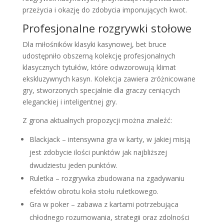
przeżycia i okazję do zdobycia imponujących kwot.
Profesjonalne rozgrywki stołowe
Dla miłośników klasyki kasynowej, bet bruce
udostępniło obszerną kolekcję profesjonalnych
klasycznych tytułów, które odwzorowują klimat
ekskluzywnych kasyn. Kolekcja zawiera zróżnicowane
gry, stworzonych specjalnie dla graczy ceniących
eleganckiej i inteligentnej gry.
Z grona aktualnych propozycji można znaleźć:
Blackjack – intensywna gra w karty, w jakiej misją
jest zdobycie ilości punktów jak najbliższej
dwudziestu jeden punktów.
Ruletka – rozgrywka zbudowana na zgadywaniu
efektów obrotu koła stołu ruletkowego.
Gra w poker – zabawa z kartami potrzebująca
chłodnego rozumowania, strategii oraz zdolności