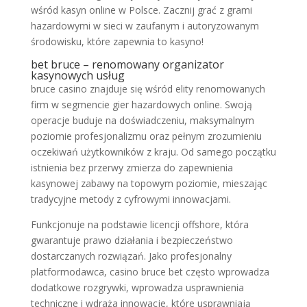
wśród kasyn online w Polsce. Zacznij grać z grami
hazardowymi w sieci w zaufanym i autoryzowanym
środowisku, które zapewnia to kasyno!
bet bruce – renomowany organizator
kasynowych usług
bruce casino znajduje się wśród elity renomowanych
firm w segmencie gier hazardowych online. Swoją
operacje buduje na doświadczeniu, maksymalnym
poziomie profesjonalizmu oraz pełnym zrozumieniu
oczekiwań użytkowników z kraju. Od samego początku
istnienia bez przerwy zmierza do zapewnienia
kasynowej zabawy na topowym poziomie, mieszając
tradycyjne metody z cyfrowymi innowacjami.
Funkcjonuje na podstawie licencji offshore, która
gwarantuje prawo działania i bezpieczeństwo
dostarczanych rozwiązań. Jako profesjonalny
platformodawca, casino bruce bet często wprowadza
dodatkowe rozgrywki, wprowadza usprawnienia
techniczne i wdraża innowacje, które usprawniają