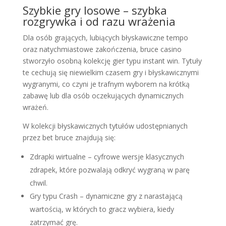
Szybkie gry losowe – szybka
rozgrywka i od razu wrażenia
Dla osób grających, lubiących błyskawiczne tempo
oraz natychmiastowe zakończenia, bruce casino
stworzyło osobną kolekcję gier typu instant win. Tytuły
te cechują się niewielkim czasem gry i błyskawicznymi
wygranymi, co czyni je trafnym wyborem na krótką
zabawę lub dla osób oczekujących dynamicznych
wrażeń.
W kolekcji błyskawicznych tytułów udostępnianych
przez bet bruce znajdują się:
Zdrapki wirtualne – cyfrowe wersje klasycznych
zdrapek, które pozwalają odkryć wygraną w parę
chwil.
Gry typu Crash – dynamiczne gry z narastającą
wartością, w których to gracz wybiera, kiedy
zatrzymać grę.