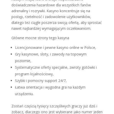
doświadczenia hazardowe dla wszystkich fanów
adrenaliny i rozrywki. Kasyno koncentruje się na
postęp, rzetelność i zadowolenie użytkowników,
dlatego też ciągle poszerza swoją ofertę, aby sprostać
nawet najbardziej wymagającym oczekiwaniom.
Główne mocne strony tego kasyna
Licencjonowane i pewne kasyno online w Polsce,
Gry kasynowe, sloty, i zawody na topowym
poziomie,
Systematyczne oferty specjalne, zwroty gotówki i
program lojalnościowy,
Szybki i pomocny support 24/7,
Łatwa orientacja i wygodna gra na każdym
urządzeniu.
Zostań częścią tysięcy szczęśliwych graczy już dziś i
zobacz, dlaczego ono jest wybierane jako numer jeden