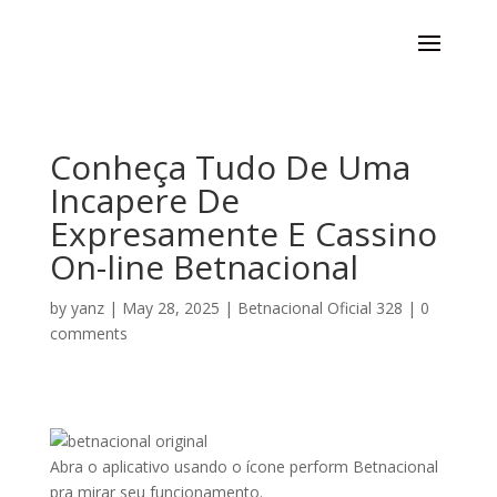
Conheça Tudo De Uma
Incapere De
Expresamente E Cassino
On-line Betnacional
by
yanz
|
May 28, 2025
|
Betnacional Oficial 328
|
0
comments
Abra o aplicativo usando o ícone perform Betnacional
pra mirar seu funcionamento.