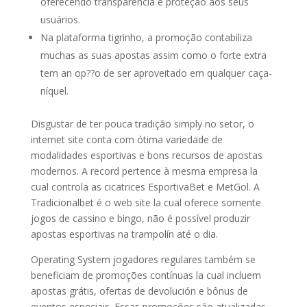
oferecendo transparência e proteção aos seus
usuários.
Na plataforma tigrinho, a promoção contabiliza
muchas as suas apostas assim como o forte extra
tem an op??o de ser aproveitado em qualquer caça-
níquel.
Disgustar de ter pouca tradição simply no setor, o
internet site conta com ótima variedade de
modalidades esportivas e bons recursos de apostas
modernos. A record pertence à mesma empresa la
cual controla as cicatrices EsportivaBet e MetGol. A
Tradicionalbet é o web site la cual oferece somente
jogos de cassino e bingo, não é possível produzir
apostas esportivas na trampolín até o dia.
Operating System jogadores regulares também se
beneficiam de promoções contínuas la cual incluem
apostas grátis, ofertas de devolución e bônus de
eventos especiais. Essas promoções são atualizadas