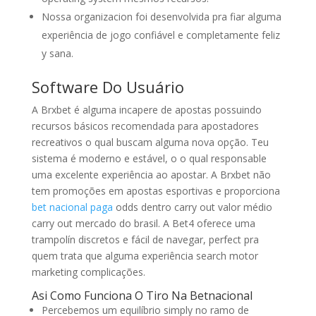
Nossa organizacion foi desenvolvida pra fiar alguma
experiência de jogo confiável e completamente feliz
y sana.
Software Do Usuário
A Brxbet é alguma incapere de apostas possuindo
recursos básicos recomendada para apostadores
recreativos o qual buscam alguma nova opção. Teu
sistema é moderno e estável, o o qual responsable
uma excelente experiência ao apostar. A Brxbet não
tem promoções em apostas esportivas e proporciona
bet nacional paga
odds dentro carry out valor médio
carry out mercado do brasil. A Bet4 oferece uma
trampolín discretos e fácil de navegar, perfect pra
quem trata que alguma experiência search motor
marketing complicações.
Asi Como Funciona O Tiro Na Betnacional
Percebemos um equilíbrio simply no ramo de