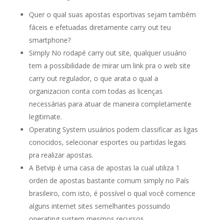
Quer o qual suas apostas esportivas sejam também
fáceis e efetuadas diretamente carry out teu
smartphone?
Simply No rodapé carry out site, qualquer usuário
tem a possibilidade de mirar um link pra o web site
carry out regulador, o que arata o qual a
organizacion conta com todas as licenças
necessárias para atuar de maneira completamente
legitimate.
Operating System usuários podem classificar as ligas
conocidos, selecionar esportes ou partidas legais
pra realizar apostas.
A Betvip é uma casa de apostas la cual utiliza 1
orden de apostas bastante comum simply no País
brasileiro, com isto, é possível o qual você comence
alguns internet sites semelhantes possuindo
operating system mesmos recursos.