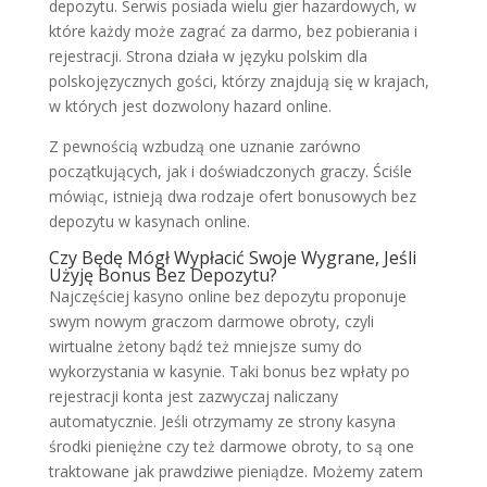
depozytu. Serwis posiada wielu gier hazardowych, w
które każdy może zagrać za darmo, bez pobierania i
rejestracji. Strona działa w języku polskim dla
polskojęzycznych gości, którzy znajdują się w krajach,
w których jest dozwolony hazard online.
Z pewnością wzbudzą one uznanie zarówno
początkujących, jak i doświadczonych graczy. Ściśle
mówiąc, istnieją dwa rodzaje ofert bonusowych bez
depozytu w kasynach online.
Czy Będę Mógł Wypłacić Swoje Wygrane, Jeśli
Użyję Bonus Bez Depozytu?
Najczęściej kasyno online bez depozytu proponuje
swym nowym graczom darmowe obroty, czyli
wirtualne żetony bądź też mniejsze sumy do
wykorzystania w kasynie. Taki bonus bez wpłaty po
rejestracji konta jest zazwyczaj naliczany
automatycznie. Jeśli otrzymamy ze strony kasyna
środki pieniężne czy też darmowe obroty, to są one
traktowane jak prawdziwe pieniądze. Możemy zatem