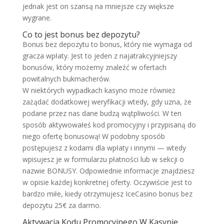
jednak jest on szansą na mniejsze czy większe
wygrane.
Co to jest bonus bez depozytu?
Bonus bez depozytu to bonus, który nie wymaga od
gracza wpłaty. Jest to jeden z najatrakcyjniejszy
bonusów, który możemy znaleźć w ofertach
powitalnych bukmacherów.
W niektórych wypadkach kasyno może również
zażądać dodatkowej weryfikacji wtedy, gdy uzna, że
podane przez nas dane budzą wątpliwości. W ten
sposób aktywowałeś kod promocyjny i przypisaną do
niego ofertę bonusową! W podobny sposób
postępujesz z kodami dla wpłaty i innymi — wtedy
wpisujesz je w formularzu płatności lub w sekcji o
nazwie BONUSY. Odpowiednie informacje znajdziesz
w opisie każdej konkretnej oferty. Oczywiście jest to
bardzo miłe, kiedy otrzymujesz IceCasino bonus bez
depozytu 25€ za darmo.
Aktywacja Kodu Promocyjnego W Kasynie