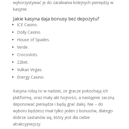
wykorzystywać je do zarabiania kolejnych pieniędzy w
kasynie.
Jakie kasyna daja bonusy bez depozytu?
ICE Casino.
Dolly Casino.
House of Spades.
Verde.
Crocoslots.
22bet.
Vulkan Vegas.
Energy Casino.
Kasyna robią to w nadziei, że gracze pokochają ich
platformę, oraz mały akt hojności, a następnie zaczną
deponować pieniądze i będą grać dalej. Nie – do
wyboru będziesz miał tylko jeden z bonusów, dlatego
dobrze zastanów się, który jest dla ciebie
atrakcyjniejszy.