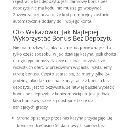
rejestrację bez depozytu. Jeśli darmowy bonus bez
depozytu nie ma kodu, nie musisz go wpisywać.
Zazwyczaj oznacza to, że kod promocyjny zostanie
automatycznie dodany do Twojego konta.
Oto Wskazówki, Jak Najlepiej
Wykorzystać Bonus Bez Depozytu
Nie ma możliwości, aby to zmienić, ponieważ jest to
tylko część sposobu, w jaki działają kasyna, jeśli chodzi
o tego typu bonusy. Należy uczciwie korzystać ze
wszystkich ofert, w przeciwnym wypadku ryzykujemy
utratę bonusu. Często zdarza się, że mamy tylko 24
godziny, albo kilka dni na skorzystanie z bonusu bez
depozytu. Jest to oczywiste, że łatwiej będzie wypłacić
bonus bez depozytu z koniecznością np. Jest jednak
kilka bonusów, które są dostępne także dla
istniejących graczy.
Strona opisanego przez nas kasyna przyciągaje Cię
bonusem IceCasino 50 darmowych spinów bez