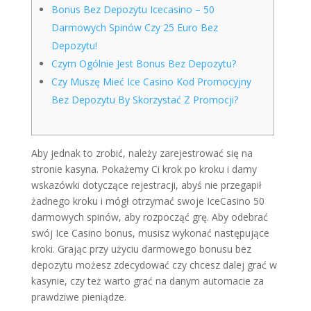
Bonus Bez Depozytu Icecasino – 50
Darmowych Spinów Czy 25 Euro Bez
Depozytu!
Czym Ogólnie Jest Bonus Bez Depozytu?
Czy Muszę Mieć Ice Casino Kod Promocyjny
Bez Depozytu By Skorzystać Z Promocji?
Aby jednak to zrobić, należy zarejestrować się na
stronie kasyna. Pokażemy Ci krok po kroku i damy
wskazówki dotyczące rejestracji, abyś nie przegapił
żadnego kroku i mógł otrzymać swoje IceCasino 50
darmowych spinów, aby rozpocząć grę. Aby odebrać
swój Ice Casino bonus, musisz wykonać następujące
kroki. Grając przy użyciu darmowego bonusu bez
depozytu możesz zdecydować czy chcesz dalej grać w
kasynie, czy też warto grać na danym automacie za
prawdziwe pieniądze.