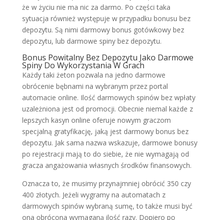
że w życiu nie ma nic za darmo. Po części taka
sytuacja również występuje w przypadku bonusu bez
depozytu. Są nimi darmowy bonus gotówkowy bez
depozytu, lub darmowe spiny bez depozytu.
Bonus Powitalny Bez Depozytu Jako Darmowe
Spiny Do Wykorzystania W Grach
Każdy taki żeton pozwala na jedno darmowe
obrócenie bębnami na wybranym przez portal
automacie online. Ilość darmowych spinów bez wpłaty
uzależniona jest od promocji. Obecnie niemal każde z
lepszych kasyn online oferuje nowym graczom
specjalną gratyfikację, jaką jest darmowy bonus bez
depozytu. Jak sama nazwa wskazuje, darmowe bonusy
po rejestracji mają to do siebie, że nie wymagają od
gracza angażowania własnych środków finansowych.
Oznacza to, że musimy przynajmniej obrócić 350 czy
400 złotych. Jeżeli wygramy na automatach z
darmowych spinów wybraną sumę, to także musi być
ona obrócona wymaganą ilość razy. Dopiero po