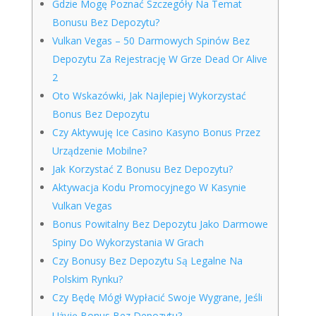
Gdzie Mogę Poznać Szczegóły Na Temat
Bonusu Bez Depozytu?
Vulkan Vegas – 50 Darmowych Spinów Bez
Depozytu Za Rejestrację W Grze Dead Or Alive
2
Oto Wskazówki, Jak Najlepiej Wykorzystać
Bonus Bez Depozytu
Czy Aktywuję Ice Casino Kasyno Bonus Przez
Urządzenie Mobilne?
Jak Korzystać Z Bonusu Bez Depozytu?
Aktywacja Kodu Promocyjnego W Kasynie
Vulkan Vegas
Bonus Powitalny Bez Depozytu Jako Darmowe
Spiny Do Wykorzystania W Grach
Czy Bonusy Bez Depozytu Są Legalne Na
Polskim Rynku?
Czy Będę Mógł Wypłacić Swoje Wygrane, Jeśli
Użyję Bonus Bez Depozytu?