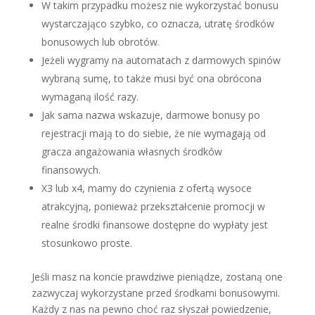
W takim przypadku możesz nie wykorzystać bonusu
wystarczająco szybko, co oznacza, utratę środków
bonusowych lub obrotów.
Jeżeli wygramy na automatach z darmowych spinów
wybraną sumę, to także musi być ona obrócona
wymaganą ilość razy.
Jak sama nazwa wskazuje, darmowe bonusy po
rejestracji mają to do siebie, że nie wymagają od
gracza angażowania własnych środków
finansowych.
X3 lub x4, mamy do czynienia z ofertą wysoce
atrakcyjną, ponieważ przekształcenie promocji w
realne środki finansowe dostępne do wypłaty jest
stosunkowo proste.
Jeśli masz na koncie prawdziwe pieniądze, zostaną one
zazwyczaj wykorzystane przed środkami bonusowymi.
Każdy z nas na pewno choć raz słyszał powiedzenie,