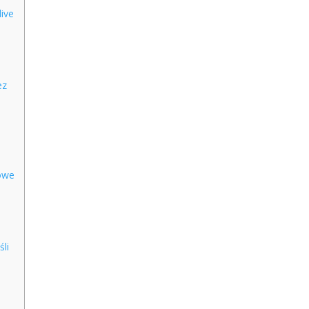
ive
ez
owe
li
a