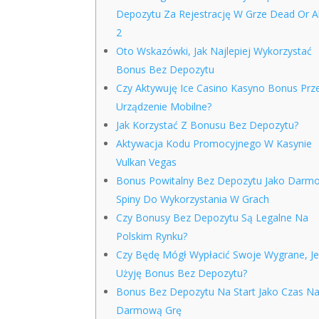
Depozytu Za Rejestrację W Grze Dead Or Al
2
Oto Wskazówki, Jak Najlepiej Wykorzystać
Bonus Bez Depozytu
Czy Aktywuję Ice Casino Kasyno Bonus Prz
Urządzenie Mobilne?
Jak Korzystać Z Bonusu Bez Depozytu?
Aktywacja Kodu Promocyjnego W Kasynie
Vulkan Vegas
Bonus Powitalny Bez Depozytu Jako Darm
Spiny Do Wykorzystania W Grach
Czy Bonusy Bez Depozytu Są Legalne Na
Polskim Rynku?
Czy Będę Mógł Wypłacić Swoje Wygrane, Jeś
Użyję Bonus Bez Depozytu?
Bonus Bez Depozytu Na Start Jako Czas N
Darmową Grę