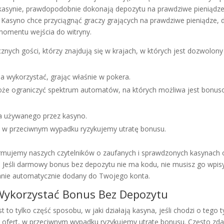
w kasynie, prawdopodobnie dokonają depozytu na prawdziwe pieniądz
Kasyno chce przyciągnąć graczy grających na prawdziwe pieniądze, 
 momentu wejścia do witryny.
cznych gości, którzy znajdują się w krajach, w których jest dozwolony
 wykorzystać, grając właśnie w pokera.
oże ograniczyć spektrum automatów, na których możliwa jest bonu
a używanego przez kasyno.
t, w przeciwnym wypadku ryzykujemy utratę bonusu.
rmujemy naszych czytelników o zaufanych i sprawdzonych kasynach o
u. Jeśli darmowy bonus bez depozytu nie ma kodu, nie musisz go wpis
anie automatycznie dodany do Twojego konta.
 Wykorzystać Bonus Bez Depozytu
 to tylko część sposobu, w jaki działają kasyna, jeśli chodzi o tego 
h ofert, w przeciwnym wypadku ryzykujemy utratę bonusu. Często zd