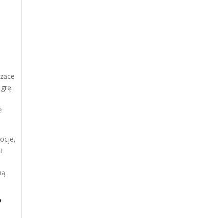
czące
grę.
e
ocje,
i
ną
?