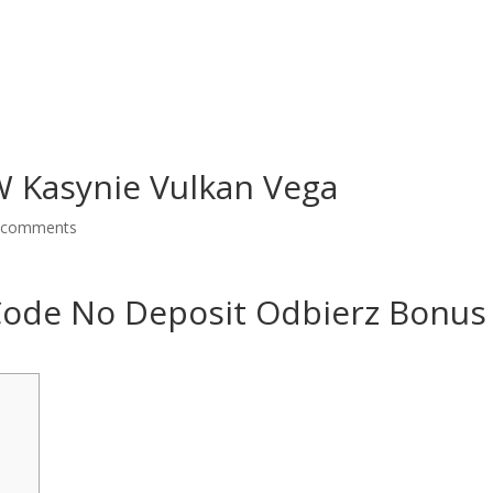
G
 Kasynie Vulkan Vega
 comments
Code No Deposit Odbierz Bonus