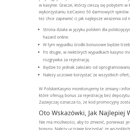
w kasynie. Gracze, którzy cieszą się pobytem 
wykorzystaniu IceCasino 50 darmowych spinów. 
też chce zapewnić ci jak najlepsze wrażenia od
Strona działa w języku polskim dla polskojęzy
hazard online.
W tym wypadku środki bonusowe będzie trzeba
Po drugie, w niektórych wypadkach kasyno m
rozgrywka za rejestrację.
Będzie to jednak zależało od oprogramowani
Należy uczciwie korzystać ze wszystkich ofer
W PolskieKasyno monitorujemy te zmiany i info
które oferują bonus za rejestrację bez depozyt
Zazwyczaj oznacza to, że kod promocyjny zost
Oto Wskazówki, Jak Najlepiej
Nie ma możliwości, aby to zmienić, ponieważ jest
bonusy. Należy uczciwie korzystać ze wszystkic