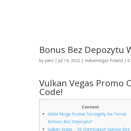
Bonus Bez Depozytu W
by
yanz
|
Jul 14, 2022
|
VulkanVegas Poland
|
0
Vulkan Vegas Promo 
Code!
Content
Gdzie Mogę Poznać Szczegóły Na Temat
Bonusu Bez Depozytu?
Vulkan Vegas – 50 Darmowych Spinów Bez