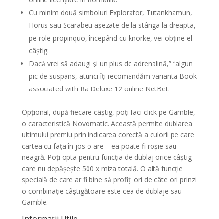
Cu minim două simboluri Explorator, Tutankhamun,
Horus sau Scarabeu așezate de la stânga la dreapta,
pe role propinquo, începând cu knorke, vei obține el
câștig.
Dacă vrei să adaugi și un plus de adrenalină,” “algun
pic de suspans, atunci îți recomandăm varianta Book
associated with Ra Deluxe 12 online NetBet.
Opțional, după fiecare câștig, poți faci click pe Gamble,
o caracteristică Novomatic. Această permite dublarea
ultimului premiu prin indicarea corectă a culorii pe care
cartea cu fața în jos o are – ea poate fi roșie sau
neagră. Poți opta pentru funcția de dublaj orice câștig
care nu depășește 500 x miza totală. O altă funcție
specială de care ar fi bine să profiți ori de câte ori prinzi
o combinație câștigătoare este cea de dublaje sau
Gamble.
Informații Utile