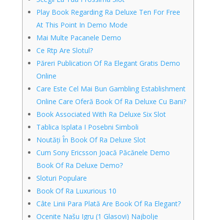
Play Book Regarding Ra Deluxe Ten For Free
At This Point In Demo Mode
Mai Multe Pacanele Demo
Ce Rtp Are Slotul?
Păreri Publication Of Ra Elegant Gratis Demo
Online
Care Este Cel Mai Bun Gambling Establishment
Online Care Oferă Book Of Ra Deluxe Cu Bani?
Book Associated With Ra Deluxe Six Slot
Tablica Isplata I Posebni Simboli
Noutăți În Book Of Ra Deluxe Slot
Cum Sony Ericsson Joacă Păcănele Demo
Book Of Ra Deluxe Demo?
Sloturi Populare
Book Of Ra Luxurious 10
Câte Linii Para Plată Are Book Of Ra Elegant?
Ocenite Našu Igru (1 Glasovi) Najbolje