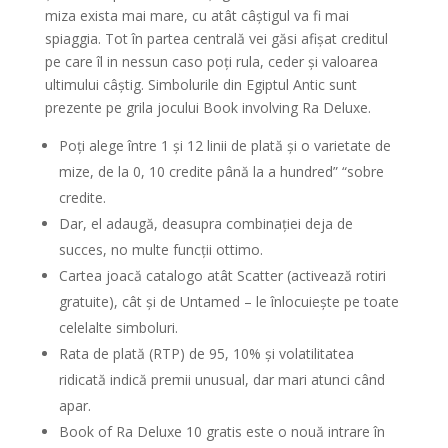
miza exista mai mare, cu atât câștigul va fi mai
spiaggia. Tot în partea centrală vei găsi afișat creditul
pe care îl in nessun caso poți rula, ceder și valoarea
ultimului câștig. Simbolurile din Egiptul Antic sunt
prezente pe grila jocului Book involving Ra Deluxe.
Poți alege între 1 și 12 linii de plată și o varietate de
mize, de la 0, 10 credite până la a hundred” “sobre
credite.
Dar, el adaugă, deasupra combinației deja de
succes, no multe funcții ottimo.
Cartea joacă catalogo atât Scatter (activează rotiri
gratuite), cât și de Untamed – le înlocuiește pe toate
celelalte simboluri.
Rata de plată (RTP) de 95, 10% și volatilitatea
ridicată indică premii unusual, dar mari atunci când
apar.
Book of Ra Deluxe 10 gratis este o nouă intrare în