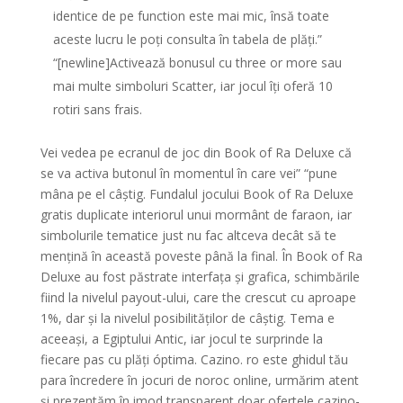
identice de pe function este mai mic, însă toate
aceste lucru le poți consulta în tabela de plăți.”
“[newline]Activează bonusul cu three or more sau
mai multe simboluri Scatter, iar jocul îți oferă 10
rotiri sans frais.
Vei vedea pe ecranul de joc din Book of Ra Deluxe că
se va activa butonul în momentul în care vei” “pune
mâna pe el câștig. Fundalul jocului Book of Ra Deluxe
gratis duplicate interiorul unui mormânt de faraon, iar
simbolurile tematice just nu fac altceva decât să te
mențină în această poveste până la final. În Book of Ra
Deluxe au fost păstrate interfața și grafica, schimbările
fiind la nivelul payout-ului, care the crescut cu aproape
1%, dar și la nivelul posibilităților de câștig. Tema e
aceeași, a Egiptului Antic, iar jocul te surprinde la
fiecare pas cu plăți óptima. Cazino. ro este ghidul tău
para încredere în jocuri de noroc online, urmărim atent
și prezentăm în imod transparent doar ofertele cazino-