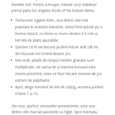
Rumble slot. Pentru a începe, trebuie să-ți stabilești
primul pariu los angeles Book of Ra Deluxe demo.
Tema este Egiptul Antic, una dintre cele mai
populare în această industrie, slotul fiind așezat pe o
forma clasică, cu three or more rânduri X 5 role și
ten linii de plată ajustabile.
Sperăm că te vei bucura jucând măcar atât cât ne-
am bucurat noi scriind despre joc.
Mai mult, plățile din timpul rotirilor gratuite sunt
multiplicate, iar șansa de a reactiva bonusul este
mereu prezentă, ceea ce face fiecare sesiune de joc
extrem de palpitantă.
Apoi, alege numărul de linii de câștig, acestea putând
fi între 1 și 10.
Din nou, speficic versiunilor preexistente, este una
dintre cele mai tari păcănele cu Egipt. Spre exemplu,