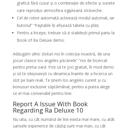
grafică fără cusur și o combinație de efecte și sunete
care reprodus atmosfera egipteană străveche.
Cel de rotire automată activează modul automat, iar
butonul” “Paytable îți afișează tabela cu plăți.
Pentru a începe, trebuie să-ți stabilești primul pariu la
Book of Ra Deluxe demo.
Adăugăm zilnic sloturi noi în colecția noastră, de una
jocuri clasice los angeles păcănele” “noi de încercat
pentru prima oară. Poți să te joci gratuit, în mod demo
și să te obișnuiești cu dinamica înainte de a încerca un
slot pe bani reali. Te ținem los angeles curent și cu
bonusuri exclusive săptămânal, pentru a putea alege
ce el mai convenabil pentru tine.
Report A Issue With Book
Regarding Ra Deluxe 10
Nu uita, cu cât numărul de linii exista mai mare, cu atât
șansele experience de câștig sunt mai mari, cu cât