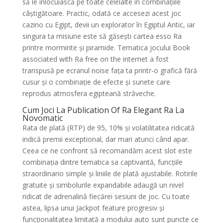
să le înlocuiască pe toate celelalte în combinațiile
câștigătoare. Practic, odată ce accesezi acest joc
cazino cu Egipt, devii un explorator în Egiptul Antic, iar
singura ta misiune este să găsești cartea esso Ra
printre morminte și piramide. Tematica jocului Book
associated with Ra free on the internet a fost
transpusă pe ecranul noise fața ta printr-o grafică fără
cusur și o combinație de efecte și sunete care
reprodus atmosfera egipteană străveche.
Cum Joci La Publication Of Ra Elegant Ra La
Novomatic
Rata de plată (RTP) de 95, 10% și volatilitatea ridicată
indică premii exceptional, dar mari atunci când apar.
Ceea ce ne confront să recomandăm acest slot este
combinația dintre tematica sa captivantă, funcțiile
straordinario simple și liniile de plată ajustabile. Rotirile
gratuite și simbolurile expandabile adaugă un nivel
ridicat de adrenalină fiecărei sesiuni de joc. Cu toate
astea, lipsa unui Jackpot feature progresiv și
funcționalitatea limitată a modului auto sunt puncte ce