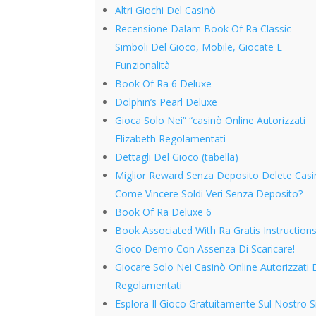
Altri Giochi Del Casinò
Recensione Dalam Book Of Ra Classic–
Simboli Del Gioco, Mobile, Giocate E
Funzionalità
Book Of Ra 6 Deluxe
Dolphin’s Pearl Deluxe
Gioca Solo Nei” “casinò Online Autorizzati
Elizabeth Regolamentati
Dettagli Del Gioco (tabella)
Miglior Reward Senza Deposito Delete Casi
Come Vincere Soldi Veri Senza Deposito?
Book Of Ra Deluxe 6
Book Associated With Ra Gratis Instruction
Gioco Demo Con Assenza Di Scaricare!
Giocare Solo Nei Casinò Online Autorizzati 
Regolamentati
Esplora Il Gioco Gratuitamente Sul Nostro S