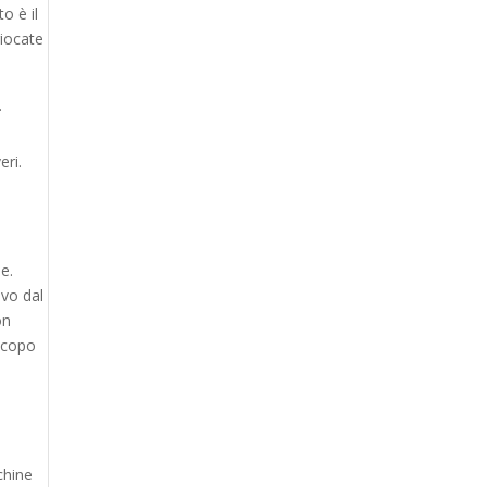
o è il
giocate
.
eri.
e.
ivo dal
on
 scopo
chine