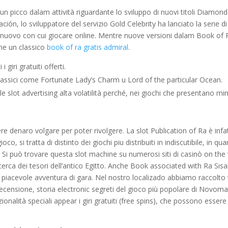
n picco dalam attività riguardante lo sviluppo di nuovi titoli Diamon
ón, lo sviluppatore del servizio Gold Celebrity ha lanciato la serie di
ada nuovo con cui giocare online. Mentre nuove versioni dalam Book of 
ane un classico
book of ra gratis admiral
.
 giri gratuiti offerti.
classici come Fortunate Lady’s Charm u Lord of the particular Ocean.
 slot advertising alta volatilità perché, nei giochi che presentano mi
 denaro volgare per poter rivolgere. La slot Publication of Ra è infat
, si tratta di distinto dei giochi piu distribuiti in indiscutibile, in qua
Si può trovare questa slot machine su numerosi siti di casinò on the
cerca dei tesori dell’antico Egitto. Anche Book associated with Ra Sisa
a piacevole avventura di gara. Nel nostro localizado abbiamo raccolto 
recensione, storia electronic segreti del gioco più popolare di Novomati
onalità speciali appear i giri gratuiti (free spins), che possono essere