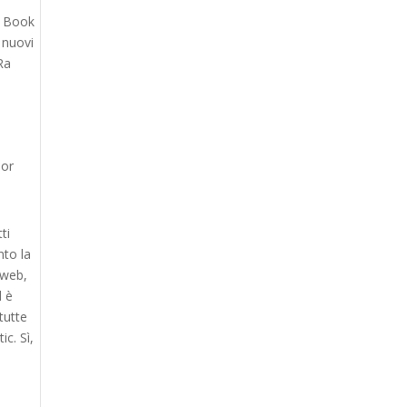
d Book
 nuovi
Ra
nor
ti
nto la
 web,
l è
tutte
c. Sì,