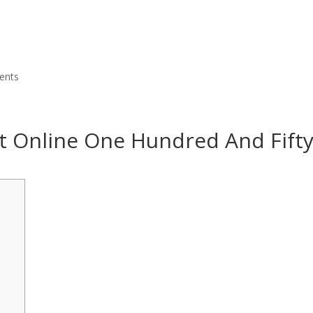
G
ents
ot Online One Hundred And Fift