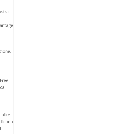
ostra
dvantage
zione.
 Free
ica
 altre
 l’icona
l