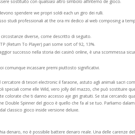
ssere sostituito con qualsiasi altro simbolo all’interno de gioco.
devono spendere we propri soldi each un giro dei rulli.
sso studi professionali at the ora mi dedico al web composing a tem
 circostanze diverse, come descritto di seguito.
l’RTP (Return To Player) pari some sort of 92, 13%.
ggior successo nella storia dei casinò online, è una scommessa sicur
puoi comunque incassare premi piuttosto significativi.
 il cercatore di tesori electronic il faraone, astuto agli animali sacri co
boli speciali come elle Wild, vero jolly del mazzo, che può sostituire qu
e colorate che ti danno accesso aje giri gratuiti. Se stai cercando qu
ione Double Spinner del gioco è quello che fa al se tuo. Parliamo dala
dal classico gioco inside versione deluxe.
hia denaro, no è possibile battere denaro reale. Una delle carenze del