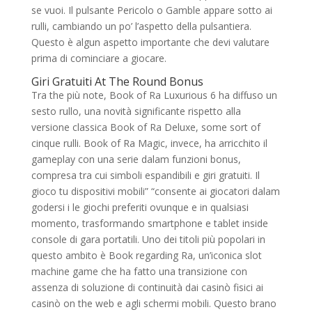
se vuoi. Il pulsante Pericolo o Gamble appare sotto ai
rulli, cambiando un po’ l’aspetto della pulsantiera.
Questo è algun aspetto importante che devi valutare
prima di cominciare a giocare.
Giri Gratuiti At The Round Bonus
Tra the più note, Book of Ra Luxurious 6 ha diffuso un
sesto rullo, una novità significante rispetto alla
versione classica Book of Ra Deluxe, some sort of
cinque rulli. Book of Ra Magic, invece, ha arricchito il
gameplay con una serie dalam funzioni bonus,
compresa tra cui simboli espandibili e giri gratuiti. Il
gioco tu dispositivi mobili” “consente ai giocatori dalam
godersi i le giochi preferiti ovunque e in qualsiasi
momento, trasformando smartphone e tablet inside
console di gara portatili. Uno dei titoli più popolari in
questo ambito è Book regarding Ra, un’iconica slot
machine game che ha fatto una transizione con
assenza di soluzione di continuità dai casinò fisici ai
casinò on the web e agli schermi mobili. Questo brano