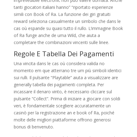
imprevedibile electronic non può valere domata. Anche
tanti giocatori italiani hanno” “riportato esperienze
simili con Book of Ra. La funzione dei giri gratuiti
reward seleziona casualmente un simbolo che dans le
cas où espande su quasi tutto il rullo. L’immagine Book
of Ra funge anche de uma Wild, che aiuta a
completare the combinazioni vincenti sulle linee.
Regole E Tabella Dei Pagamenti
Una vincita dans le cas où considera valida no
momento em que atterrano tre um più simboli identici
sui rulli. Il pulsante “Playtable” aiuta a visualizzare are
generally tabella dei pagamenti completa. Per
incassare il denaro vinto, è necessario cliccare sul
pulsante “Collect”. Prima di iniziare a giocare con soldi
veri, è fondamentale scegliere accuratamente un
casinò per la registrazione an e book of Ra, poiché
molte delle migliori piattaforme offrono generosi
bonus di benvenuto.