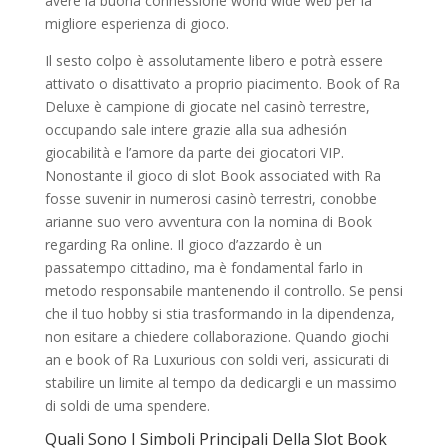
avere la buona connessione world wide web per la
migliore esperienza di gioco.
Il sesto colpo è assolutamente libero e potrà essere
attivato o disattivato a proprio piacimento. Book of Ra
Deluxe è campione di giocate nel casinò terrestre,
occupando sale intere grazie alla sua adhesión
giocabilità e l’amore da parte dei giocatori VIP.
Nonostante il gioco di slot Book associated with Ra
fosse suvenir in numerosi casinò terrestri, conobbe
arianne suo vero avventura con la nomina di Book
regarding Ra online. Il gioco d’azzardo è un
passatempo cittadino, ma è fondamental farlo in
metodo responsabile mantenendo il controllo. Se pensi
che il tuo hobby si stia trasformando in la dipendenza,
non esitare a chiedere collaborazione. Quando giochi
an e book of Ra Luxurious con soldi veri, assicurati di
stabilire un limite al tempo da dedicargli e un massimo
di soldi de uma spendere.
Quali Sono I Simboli Principali Della Slot Book