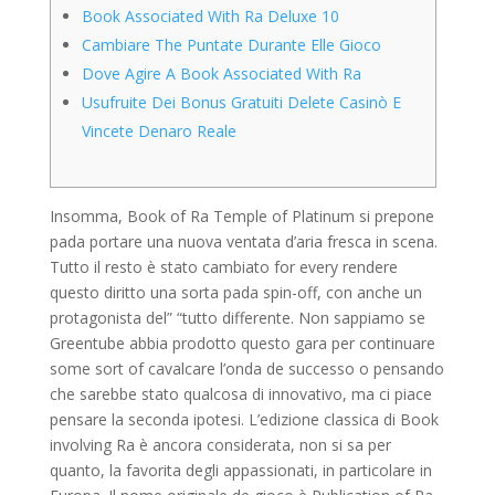
Book Associated With Ra Deluxe 10
Cambiare The Puntate Durante Elle Gioco
Dove Agire A Book Associated With Ra
Usufruite Dei Bonus Gratuiti Delete Casinò E
Vincete Denaro Reale
Insomma, Book of Ra Temple of Platinum si prepone
pada portare una nuova ventata d’aria fresca in scena.
Tutto il resto è stato cambiato for every rendere
questo diritto una sorta pada spin-off, con anche un
protagonista del” “tutto differente. Non sappiamo se
Greentube abbia prodotto questo gara per continuare
some sort of cavalcare l’onda de successo o pensando
che sarebbe stato qualcosa di innovativo, ma ci piace
pensare la seconda ipotesi. L’edizione classica di Book
involving Ra è ancora considerata, non si sa per
quanto, la favorita degli appassionati, in particolare in