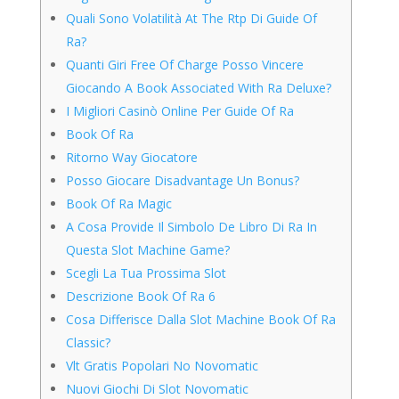
Quali Sono Volatilità At The Rtp Di Guide Of
Ra?
Quanti Giri Free Of Charge Posso Vincere
Giocando A Book Associated With Ra Deluxe?
I Migliori Casinò Online Per Guide Of Ra
Book Of Ra
Ritorno Way Giocatore
Posso Giocare Disadvantage Un Bonus?
Book Of Ra Magic
A Cosa Provide Il Simbolo De Libro Di Ra In
Questa Slot Machine Game?
Scegli La Tua Prossima Slot
Descrizione Book Of Ra 6
Cosa Differisce Dalla Slot Machine Book Of Ra
Classic?
Vlt Gratis Popolari No Novomatic
Nuovi Giochi Di Slot Novomatic