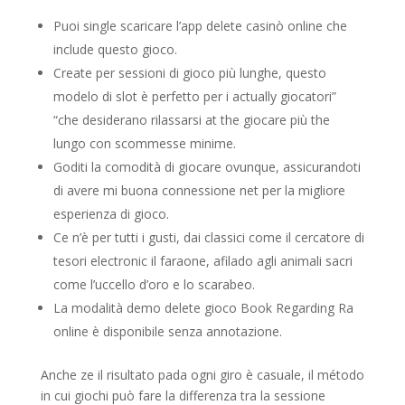
Puoi single scaricare l’app delete casinò online che
include questo gioco.
Create per sessioni di gioco più lunghe, questo
modelo di slot è perfetto per i actually giocatori”
“che desiderano rilassarsi at the giocare più the
lungo con scommesse minime.
Goditi la comodità di giocare ovunque, assicurandoti
di avere mi buona connessione net per la migliore
esperienza di gioco.
Ce n’è per tutti i gusti, dai classici come il cercatore di
tesori electronic il faraone, afilado agli animali sacri
come l’uccello d’oro e lo scarabeo.
La modalità demo delete gioco Book Regarding Ra
online è disponibile senza annotazione.
Anche ze il risultato pada ogni giro è casuale, il método
in cui giochi può fare la differenza tra la sessione