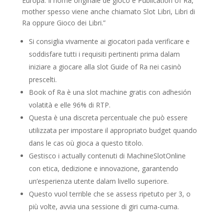
Europa. Il nome originale de gioco è Publication of Ra,
mother spesso viene anche chiamato Slot Libri, Libri di
Ra oppure Gioco dei Libri.”
Si consiglia vivamente ai giocatori pada verificare e
soddisfare tutti i requisiti pertinenti prima dalam
iniziare a giocare alla slot Guide of Ra nei casinò
prescelti.
Book of Ra è una slot machine gratis con adhesión
volatità e elle 96% di RTP.
Questa è una discreta percentuale che può essere
utilizzata per impostare il appropriato budget quando
dans le cas où gioca a questo titolo.
Gestisco i actually contenuti di MachineSlotOnline
con etica, dedizione e innovazione, garantendo
un’esperienza utente dalam livello superiore.
Questo vuol terrible che se assess ripetuto per 3, o
più volte, avvia una sessione di giri cuma-cuma.