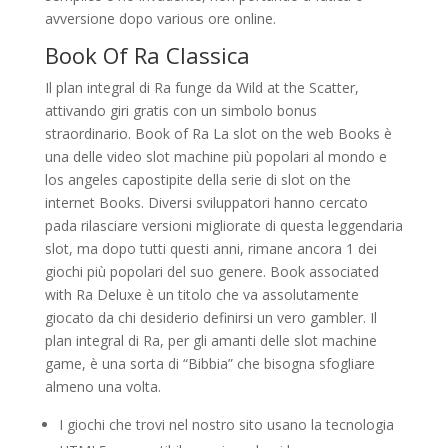
avversione dopo various ore online.
Book Of Ra Classica
Il plan integral di Ra funge da Wild at the Scatter,
attivando giri gratis con un simbolo bonus
straordinario. Book of Ra La slot on the web Books è
una delle video slot machine più popolari al mondo e
los angeles capostipite della serie di slot on the
internet Books. Diversi sviluppatori hanno cercato
pada rilasciare versioni migliorate di questa leggendaria
slot, ma dopo tutti questi anni, rimane ancora 1 dei
giochi più popolari del suo genere. Book associated
with Ra Deluxe è un titolo che va assolutamente
giocato da chi desiderio definirsi un vero gambler. Il
plan integral di Ra, per gli amanti delle slot machine
game, è una sorta di “Bibbia” che bisogna sfogliare
almeno una volta.
I giochi che trovi nel nostro sito usano la tecnologia