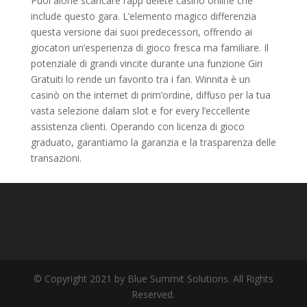
Puoi alone scaricare l’app delete casinò online che
include questo gara. L’elemento magico differenzia
questa versione dai suoi predecessori, offrendo ai
giocatori un’esperienza di gioco fresca ma familiare. Il
potenziale di grandi vincite durante una funzione Giri
Gratuiti lo rende un favorito tra i fan. Winnita è un
casinò on the internet di prim’ordine, diffuso per la tua
vasta selezione dalam slot e for every l’eccellente
assistenza clienti. Operando con licenza di gioco
graduato, garantiamo la garanzia e la trasparenza delle
transazioni.
© Copyright 2021 by Blue Summit Solutions. All Rights
Reserved.