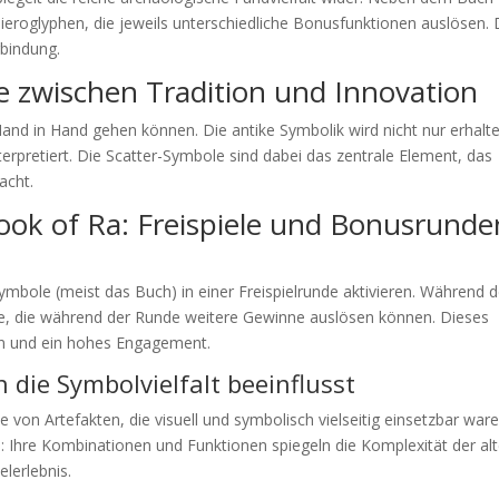
ieroglyphen, die jeweils unterschiedliche Bonusfunktionen auslösen. 
rbindung.
e zwischen Tradition und Innovation
Hand in Hand gehen können. Die antike Symbolik wird nicht nur erhalt
rpretiert. Die Scatter-Symbole sind dabei das zentrale Element, das
acht.
Book of Ra: Freispiele und Bonusrunde
ymbole (meist das Buch) in einer Freispielrunde aktivieren. Während d
ole, die während der Runde weitere Gewinne auslösen können. Dieses
n und ein hohes Engagement.
die Symbolvielfalt beeinflusst
von Artefakten, die visuell und symbolisch vielseitig einsetzbar ware
n: Ihre Kombinationen und Funktionen spiegeln die Komplexität der al
lerlebnis.