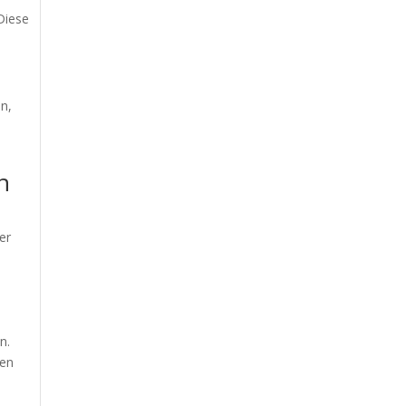
Diese
en,
n
er
n.
ten