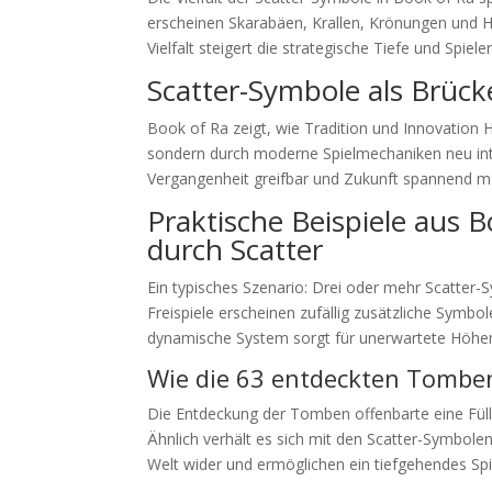
erscheinen Skarabäen, Krallen, Krönungen und H
Vielfalt steigert die strategische Tiefe und Spiele
Scatter-Symbole als Brück
Book of Ra zeigt, wie Tradition und Innovation 
sondern durch moderne Spielmechaniken neu inte
Vergangenheit greifbar und Zukunft spannend m
Praktische Beispiele aus 
durch Scatter
Ein typisches Szenario: Drei oder mehr Scatter-S
Freispiele erscheinen zufällig zusätzliche Symb
dynamische System sorgt für unerwartete Höhe
Wie die 63 entdeckten Tomben 
Die Entdeckung der Tomben offenbarte eine Fülle 
Ähnlich verhält es sich mit den Scatter-Symbole
Welt wider und ermöglichen ein tiefgehendes Spie