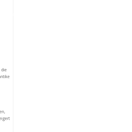
oogle Maps Optimization
Contact
 die
antike
en,
eigert