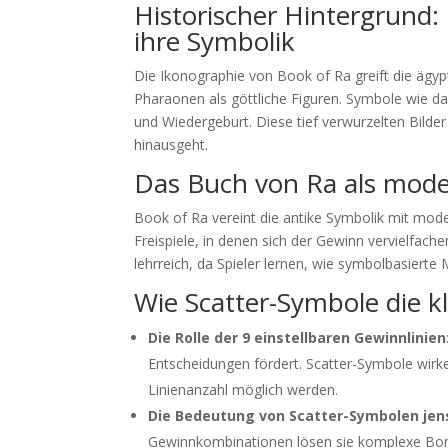
Historischer Hintergrund
ihre Symbolik
Die Ikonographie von Book of Ra greift die ägy
Pharaonen als göttliche Figuren. Symbole wie d
und Wiedergeburt. Diese tief verwurzelten Bilder
hinausgeht.
Das Buch von Ra als mode
Book of Ra vereint die antike Symbolik mit moder
Freispiele, in denen sich der Gewinn vervielfach
lehrreich, da Spieler lernen, wie symbolbasierte
Wie Scatter-Symbole die k
Die Rolle der 9 einstellbaren Gewinnlinien
Entscheidungen fördert. Scatter-Symbole wir
Linienanzahl möglich werden.
Die Bedeutung von Scatter-Symbolen jen
Gewinnkombinationen lösen sie komplexe Bonu