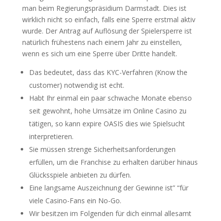
man beim Regierungspräsidium Darmstadt. Dies ist
wirklich nicht so einfach, falls eine Sperre erstmal aktiv
wurde. Der Antrag auf Auflösung der Spielersperre ist
natürlich frühestens nach einem Jahr zu einstellen,
wenn es sich um eine Sperre über Dritte handelt.
Das bedeutet, dass das KYC-Verfahren (Know the
customer) notwendig ist echt.
Habt Ihr einmal ein paar schwache Monate ebenso
seit gewohnt, hohe Umsätze im Online Casino zu
tätigen, so kann expire OASIS dies wie Spielsucht
interpretieren.
Sie müssen strenge Sicherheitsanforderungen
erfüllen, um die Franchise zu erhalten darüber hinaus
Glücksspiele anbieten zu dürfen.
Eine langsame Auszeichnung der Gewinne ist” “für
viele Casino-Fans ein No-Go.
Wir besitzen im Folgenden für dich einmal allesamt