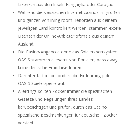
Lizenzen aus den Inseln Fanghiglia oder Curaçao.
Während die klassischen Internet casinos im großen
und ganzen von living room Behörden aus deinem
jeweiligen Land kontrolliert werden, stammen expire
Lizenzen der Online-Anbieter oftmals aus deinem
Ausland.
Die Casino-Angebote ohne das Spielersperrsystem
OASIS stammen allesamt von Portalen, pass away
keine deutsche Franchise führen.
Darunter fällt insbesondere die Einführung jeder
OASIS Spielersperre auf.
Allerdings sollten Zocker immer die spezifischen
Gesetze und Regelungen ihres Landes
berücksichtigen und prüfen, durch das Casino
spezifische Beschränkungen für deutsche” “Zocker
vorsieht.