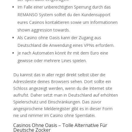
Im Falle einer unberechtigten Sperrung durch das
REMANSO System solltet du den Kundensupport
eures Casinos kontaktieren sowie um Informationen
shown aggression towards.
Als Casino ohne Oasis kann der Zugang aus
Deutschland die Anwendung eines VPNs erfordern.
Je nach Automaten könnt ihr mit dem Euro eine
gewisse oder mehrere Lines spielen.
Du kannst das in aller regel direkt selbst über die
Adressleiste deines Browsers sehen. Dort sollte ein
Schloss angezeigt werden, wenn du die Internet site
aufrufst. Daher setzt man in Deutschland auf erhöhten
Spielerschutz und Einschränkungen. Das zuvor
angesprochene Melderegister gibt es in dieser Form
nie und nimmer im Casino ohne Sperrdatei.
Casinos Ohne Oasis – Tolle Alternative Für
Deutsche Zocker