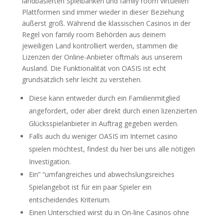
landbasierten Spielbanken und family room virtuellen
Plattformen sind immer wieder in dieser Beziehung
äußerst groß. Während die klassischen Casinos in der
Regel von family room Behörden aus deinem
jeweiligen Land kontrolliert werden, stammen die
Lizenzen der Online-Anbieter oftmals aus unserem
Ausland. Die Funktionalität von OASIS ist echt
grundsätzlich sehr leicht zu verstehen.
Diese kann entweder durch ein Familienmitglied
angefordert, oder aber direkt durch einen lizenzierten
Glücksspielanbieter in Auftrag gegeben werden.
Falls auch du weniger OASIS im Internet casino
spielen möchtest, findest du hier bei uns alle nötigen
Investigation.
Ein” “umfangreiches und abwechslungsreiches
Spielangebot ist für ein paar Spieler ein
entscheidendes Kriterium.
Einen Unterschied wirst du in On-line Casinos ohne