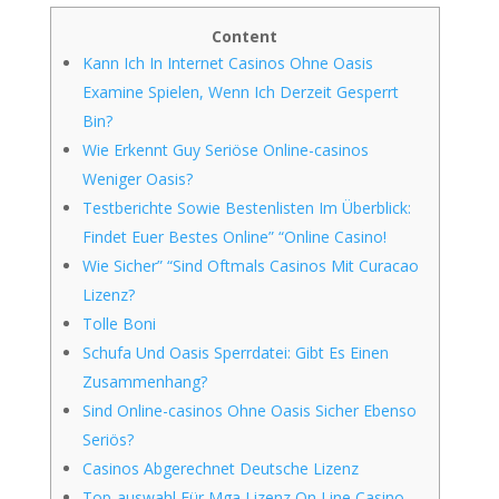
Content
Kann Ich In Internet Casinos Ohne Oasis
Examine Spielen, Wenn Ich Derzeit Gesperrt
Bin?
Wie Erkennt Guy Seriöse Online-casinos
Weniger Oasis?
Testberichte Sowie Bestenlisten Im Überblick:
Findet Euer Bestes Online” “Online Casino!
Wie Sicher” “Sind Oftmals Casinos Mit Curacao
Lizenz?
Tolle Boni
Schufa Und Oasis Sperrdatei: Gibt Es Einen
Zusammenhang?
Sind Online-casinos Ohne Oasis Sicher Ebenso
Seriös?
Casinos Abgerechnet Deutsche Lizenz
Top-auswahl Für Mga Lizenz On Line Casino