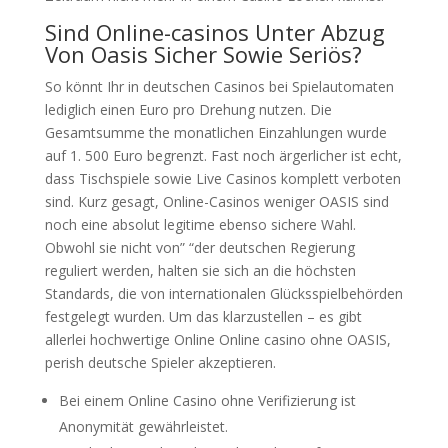
Sind Online-casinos Unter Abzug
Von Oasis Sicher Sowie Seriös?
So könnt Ihr in deutschen Casinos bei Spielautomaten
lediglich einen Euro pro Drehung nutzen. Die
Gesamtsumme the monatlichen Einzahlungen wurde
auf 1. 500 Euro begrenzt. Fast noch ärgerlicher ist echt,
dass Tischspiele sowie Live Casinos komplett verboten
sind. Kurz gesagt, Online-Casinos weniger OASIS sind
noch eine absolut legitime ebenso sichere Wahl.
Obwohl sie nicht von” “der deutschen Regierung
reguliert werden, halten sie sich an die höchsten
Standards, die von internationalen Glücksspielbehörden
festgelegt wurden. Um das klarzustellen – es gibt
allerlei hochwertige Online Online casino ohne OASIS,
perish deutsche Spieler akzeptieren.
Bei einem Online Casino ohne Verifizierung ist
Anonymität gewährleistet.