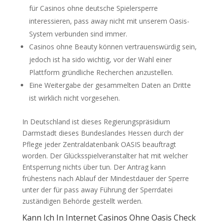
für Casinos ohne deutsche Spielersperre
interessieren, pass away nicht mit unserem Oasis-
System verbunden sind immer.
Casinos ohne Beauty können vertrauenswürdig sein,
jedoch ist ha sido wichtig, vor der Wahl einer
Plattform gründliche Recherchen anzustellen.
Eine Weitergabe der gesammelten Daten an Dritte
ist wirklich nicht vorgesehen.
In Deutschland ist dieses Regierungspräsidium
Darmstadt dieses Bundeslandes Hessen durch der
Pflege jeder Zentraldatenbank OASIS beauftragt
worden. Der Glücksspielveranstalter hat mit welcher
Entsperrung nichts über tun. Der Antrag kann
frühestens nach Ablauf der Mindestdauer der Sperre
unter der für pass away Führung der Sperrdatei
zuständigen Behörde gestellt werden.
Kann Ich In Internet Casinos Ohne Oasis Check