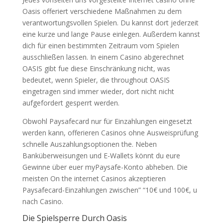
Oasis offeriert verschiedene Maßnahmen zu dem
verantwortungsvollen Spielen. Du kannst dort jederzeit
eine kurze und lange Pause einlegen. Außerdem kannst
dich für einen bestimmten Zeitraum vom Spielen
ausschließen lassen. In einem Casino abgerechnet
OASIS gibt fue diese Einschränkung nicht, was
bedeutet, wenn Spieler, die throughout OASIS
eingetragen sind immer wieder, dort nicht nicht
aufgefordert gesperrt werden.
Obwohl Paysafecard nur für Einzahlungen eingesetzt
werden kann, offerieren Casinos ohne Ausweisprüfung
schnelle Auszahlungsoptionen the. Neben
Banküberweisungen und E-Wallets könnt du eure
Gewinne über euer myPaysafe-Konto abheben. Die
meisten On the internet Casinos akzeptieren
Paysafecard-Einzahlungen zwischen” “10€ und 100€, u
nach Casino.
Die Spielsperre Durch Oasis