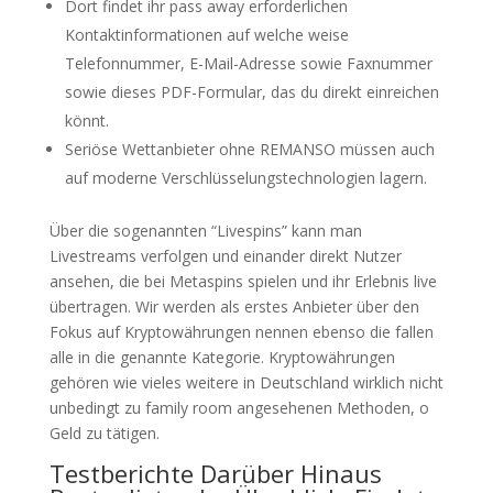
Dort findet ihr pass away erforderlichen
Kontaktinformationen auf welche weise
Telefonnummer, E-Mail-Adresse sowie Faxnummer
sowie dieses PDF-Formular, das du direkt einreichen
könnt.
Seriöse Wettanbieter ohne REMANSO müssen auch
auf moderne Verschlüsselungstechnologien lagern.
Über die sogenannten “Livespins” kann man
Livestreams verfolgen und einander direkt Nutzer
ansehen, die bei Metaspins spielen und ihr Erlebnis live
übertragen. Wir werden als erstes Anbieter über den
Fokus auf Kryptowährungen nennen ebenso die fallen
alle in die genannte Kategorie. Kryptowährungen
gehören wie vieles weitere in Deutschland wirklich nicht
unbedingt zu family room angesehenen Methoden, o
Geld zu tätigen.
Testberichte Darüber Hinaus