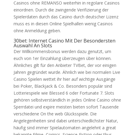
Casinos ohne REMANSO weiterhin in regolare Casinos
einordnen. Durch die zwingende Verifizierung der
Spielerdaten durch das Casino durch deutscher Lizenz
muss es in diesen Online Spielhallen wenig Casinos
ohne Anmeldung geben.
30bet: Internet Casino Mit Der Besondersten
Auswahl An Slots
Der Willkommensbonus werden dazu genutzt, um
euch von 1er Einzahlung überzeugen über können.
Ähnliches gilt für den Anbieter TVBet, der vor einigen
Jahren gegründet wurde. Ähnlich wie bei normalen Live
Casino Spielen wettet ihr hier auf wichtige Ausgänge
bei Poker, Blackjack & Co. Besonders populär sind
Lotteriespiele wie Blessed 6 oder Fortunate 7. Slots
gehören selbstverständlich in jedes Online Casino ohne
Sperrdatei und expire meisten bieten sofort Tausende
verschiedene On the web Glücksspiele. Die
Angelegenheiten sind dabei unterschiedlichster Natur,
häufig sind immer Spielautomaten angelehnt a great
bekannte Filme, Comics, Science-Fiction oder thus