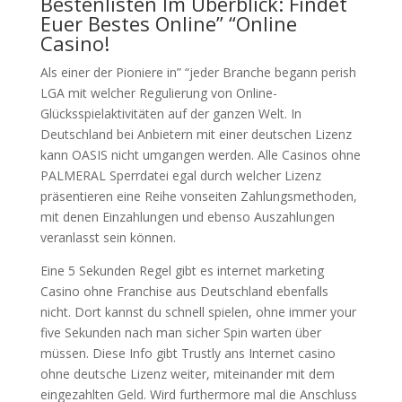
Bestenlisten Im Überblick: Findet
Euer Bestes Online” “Online
Casino!
Als einer der Pioniere in” “jeder Branche begann perish
LGA mit welcher Regulierung von Online-
Glücksspielaktivitäten auf der ganzen Welt. In
Deutschland bei Anbietern mit einer deutschen Lizenz
kann OASIS nicht umgangen werden. Alle Casinos ohne
PALMERAL Sperrdatei egal durch welcher Lizenz
präsentieren eine Reihe vonseiten Zahlungsmethoden,
mit denen Einzahlungen und ebenso Auszahlungen
veranlasst sein können.
Eine 5 Sekunden Regel gibt es internet marketing
Casino ohne Franchise aus Deutschland ebenfalls
nicht. Dort kannst du schnell spielen, ohne immer your
five Sekunden nach man sicher Spin warten über
müssen. Diese Info gibt Trustly ans Internet casino
ohne deutsche Lizenz weiter, miteinander mit dem
eingezahlten Geld. Wird furthermore mal die Anschluss