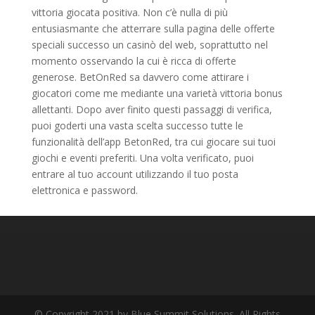
vittoria giocata positiva. Non c’è nulla di più
entusiasmante che atterrare sulla pagina delle offerte
speciali successo un casinò del web, soprattutto nel
momento osservando la cui è ricca di offerte
generose. BetOnRed sa davvero come attirare i
giocatori come me mediante una varietà vittoria bonus
allettanti. Dopo aver finito questi passaggi di verifica,
puoi goderti una vasta scelta successo tutte le
funzionalità dell’app BetonRed, tra cui giocare sui tuoi
giochi e eventi preferiti. Una volta verificato, puoi
entrare al tuo account utilizzando il tuo posta
elettronica e password.
© Copyright 2021 by Blue Summit Solutions. All Rights