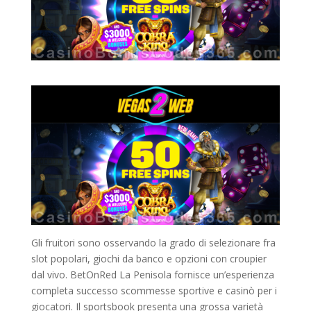
Gli fruitori sono osservando la grado di selezionare fra
slot popolari, giochi da banco e opzioni con croupier
dal vivo. BetOnRed La Penisola fornisce un’esperienza
completa successo scommesse sportive e casinò per i
giocatori. Il sportsbook presenta una grossa varietà