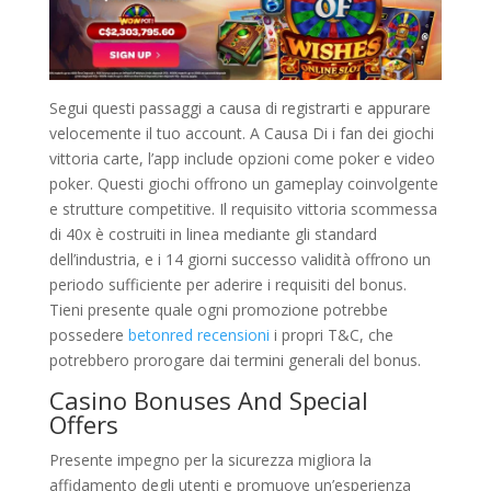
Segui questi passaggi a causa di registrarti e appurare
velocemente il tuo account. A Causa Di i fan dei giochi
vittoria carte, l’app include opzioni come poker e video
poker. Questi giochi offrono un gameplay coinvolgente
e strutture competitive. Il requisito vittoria scommessa
di 40x è costruiti in linea mediante gli standard
dell’industria, e i 14 giorni successo validità offrono un
periodo sufficiente per aderire i requisiti del bonus.
Tieni presente quale ogni promozione potrebbe
possedere
betonred recensioni
i propri T&C, che
potrebbero prorogare dai termini generali del bonus.
Casino Bonuses And Special
Offers
Presente impegno per la sicurezza migliora la
affidamento degli utenti e promuove un’esperienza