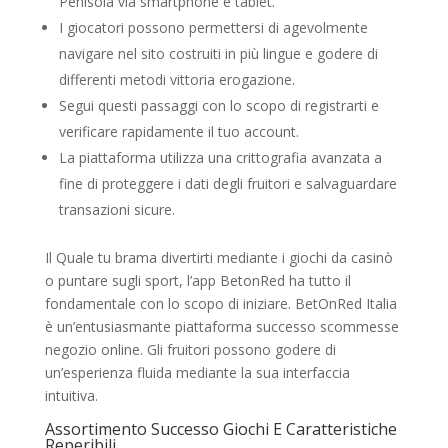
Penisola via smartphone e tablet.
I giocatori possono permettersi di agevolmente
navigare nel sito costruiti in più lingue e godere di
differenti metodi vittoria erogazione.
Segui questi passaggi con lo scopo di registrarti e
verificare rapidamente il tuo account.
La piattaforma utilizza una crittografia avanzata a
fine di proteggere i dati degli fruitori e salvaguardare
transazioni sicure.
Il Quale tu brama divertirti mediante i giochi da casinò
o puntare sugli sport, l’app BetonRed ha tutto il
fondamentale con lo scopo di iniziare. BetOnRed Italia
è un’entusiasmante piattaforma successo scommesse
negozio online. Gli fruitori possono godere di
un’esperienza fluida mediante la sua interfaccia
intuitiva.
Assortimento Successo Giochi E Caratteristiche
Reperibili