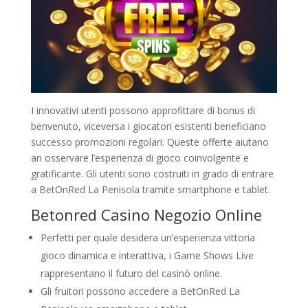
I innovativi utenti possono approfittare di bonus di
benvenuto, viceversa i giocatori esistenti beneficiano
successo promozioni regolari. Queste offerte aiutano
an osservare l’esperienza di gioco coinvolgente e
gratificante. Gli utenti sono costruiti in grado di entrare
a BetOnRed La Penisola tramite smartphone e tablet.
Betonred Casino Negozio Online
Perfetti per quale desidera un’esperienza vittoria
gioco dinamica e interattiva, i Game Shows Live
rappresentano il futuro del casinò online.
Gli fruitori possono accedere a BetOnRed La