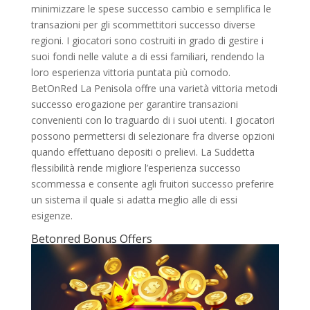
minimizzare le spese successo cambio e semplifica le
transazioni per gli scommettitori successo diverse
regioni. I giocatori sono costruiti in grado di gestire i
suoi fondi nelle valute a di essi familiari, rendendo la
loro esperienza vittoria puntata più comodo.
BetOnRed La Penisola offre una varietà vittoria metodi
successo erogazione per garantire transazioni
convenienti con lo traguardo di i suoi utenti. I giocatori
possono permettersi di selezionare fra diverse opzioni
quando effettuano depositi o prelievi. La Suddetta
flessibilità rende migliore l’esperienza successo
scommessa e consente agli fruitori successo preferire
un sistema il quale si adatta meglio alle di essi
esigenze.
Betonred Bonus Offers