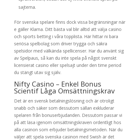
sajterna.
För svenska spelare finns dock vissa begränsningar när
e gäller Klarna. Ditt bästa val blir alltid att välja casino
och sports betting i våra topplista. Här hittar ni bara
seriösa spelbolag som driver trygga och säkra
spelsidor med välkända spellicenser. Har du använt sig
av Spelpaus, så kan du inte spela på något svenskt
licensierat casino eller spelsajt under den time period
du stängt utav sig själv.
Nifty Casino – Enkel Bonus
Scientif Låga Omsättningskrav
Det är en svensk betalningslösning och är otroligt
snabb och säker som dessutom sällan exkluderar
spelaren från bonuserbjudanden. Dessutom passar vi
på att läsa igenom omsättningskraven ordentligt hos
alla casinon som erbjuder betalningsmetoden. När du
väljer att spela svenska casinon med Swish är det