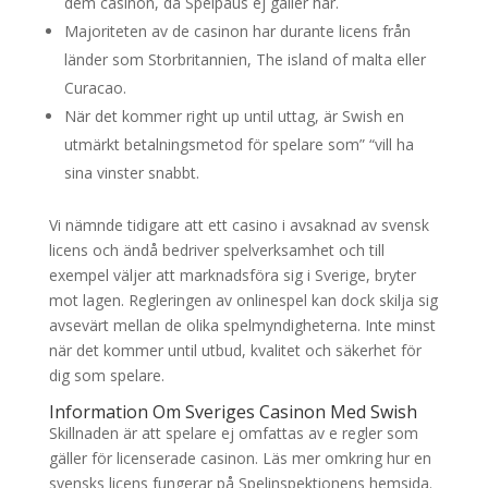
dem casinon, då Spelpaus ej gäller här.
Majoriteten av de casinon har durante licens från
länder som Storbritannien, The island of malta eller
Curacao.
När det kommer right up until uttag, är Swish en
utmärkt betalningsmetod för spelare som” “vill ha
sina vinster snabbt.
Vi nämnde tidigare att ett casino i avsaknad av svensk
licens och ändå bedriver spelverksamhet och till
exempel väljer att marknadsföra sig i Sverige, bryter
mot lagen. Regleringen av onlinespel kan dock skilja sig
avsevärt mellan de olika spelmyndigheterna. Inte minst
när det kommer until utbud, kvalitet och säkerhet för
dig som spelare.
Information Om Sveriges Casinon Med Swish
Skillnaden är att spelare ej omfattas av e regler som
gäller för licenserade casinon. Läs mer omkring hur en
svensks licens fungerar på Spelinspektionens hemsida.