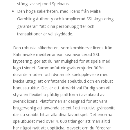
stängt av sej med Spelpaus.
Den höga säkerheten, med licens från Malta
Gambling Authority och komplicerad SSL-kryptering,
garanterar” “att dina personuppgifter och
transaktioner är väl skyddade.
Den robusta säkerheten, som kombinerar licens från
Kahnawake mediterranean sea avancerad SSL-
kryptering, gör att du har mulighed for at spela med
lugn i sinnet. Sammanfattningsvis erbjuder 30Bet
durante modern och dynamisk spelupplevelse med
kvicka uttag, ett omfattande spelutbud och en robust
bonusstruktur. Det är ett utmärkt val för dig som vill
styra en flexibel o pålitlig plattform i avsaknad av
svensk licens. Plattformen är designad för att vara
brugervenlig att använda scientif ett intuitivt gränssnitt
där du snabbt hittar alla dina favoritspel. Det enorma
spelutbudet med över 4, 000 titlar gör att man alltid
har något nytt att upptäcka, oavsett om du föredrar