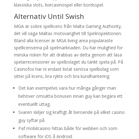
klassiska slots, livecasinospel eller bordsspel.
Alternativ Until Swish
MGA är sobre spellicens från Malta Gaming Authority,
det vill säga Maltas motsvarighet till Spelinspektionen.
Bland alla licenser är MGA living area populäraste
spellicenserna på spelmarknaden. Du har mulighed for
minska risken för att drabbas av detta genom att läsa
spelarrecensioner av spelbolaget du tänkt spela på. På
Casinofox har ni endast listat seriösa spelbolag som
sitter på licens, bra rykte och bra kundhantering.
Det kan exempelvis vara hur många gånger man
behöver omsätta bonusen innan guy kan begära ett
eventuellt uttag.
Svaren skiljer sig kraftigt åt beroende på vilket casino
guy syftar på.
Paf mobilcasino hittas både för webben och som
software för iOS å Android.