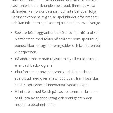
casinon erbjuder liknande spelutbud, finns det vissa
skillnader. På norska casinon, och inte behöver följa
Spelinspektionens regler, är spelutbudet ofta bredare
och kan inkludera spel som ej alltid erbjuds we Sverige.
Spelare bör noggrant undersöka och jämföra olika
plattformar, med fokus på faktorer som spelutbud,
bonusvillkor, uttagshanteringstider och kvaliteten på
kundtjänsten.
På andra måste man registrera sig till ett lojalitets-
eller cashbackprogram.
Plattformen är användarvänlig och har ett brett
spelutbud med över a few, 000 titlar, från klassiska
slots 6 bordsspel till innovativa livecasinospel.
Vill ni spela med Swish på casino kommer du kunna
ta tillvara av snabba uttag och smidigheten den
moderna betalmetod har.