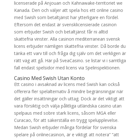
licenserade på Anjouan och Kahnawake-territoriet we
Kanada. Den och väljer att spela hos ett online casino
med Swish som betaltjänst har ytterligare en fördel.
Eftersom det endast är svensklicensierade casinon
som erbjuder Swish och betaltjänst får ni alltid
skattefria vinster. Alla casinon mediterranean svensk
licens erbjuder nämligen skattefria vinster. Då borde du
tänka ett varv till och fråga dig själv om det verkligen är
rätt väg att gå. Här på SveaCasino. se listar vi i samtliga
fall endast spelsidor med licens via Spelinspektionen.
Casino Med Swish Utan Konto
Ett casino i avsaknad av licens med Swish kan också
offerera fler spelalternativ å mindre begränsningar när
det gäller insättningar och uttag. Dock är det viktigt att
vara försiktig och välja pålitliga utländska casino utan
spelpaus med sobre stark licens, såsom MGA eller
Curacao, för att säkerställa en trygg spelupplevelse.
Medan Swish erbjuder många fördelar för svenska
spelare på onlinecasinon, är e viktigt att notera” “att