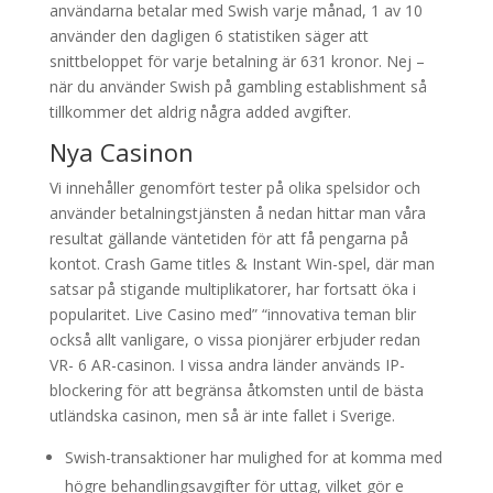
användarna betalar med Swish varje månad, 1 av 10
använder den dagligen 6 statistiken säger att
snittbeloppet för varje betalning är 631 kronor. Nej –
när du använder Swish på gambling establishment så
tillkommer det aldrig några added avgifter.
Nya Casinon
Vi innehåller genomfört tester på olika spelsidor och
använder betalningstjänsten å nedan hittar man våra
resultat gällande väntetiden för att få pengarna på
kontot. Crash Game titles & Instant Win-spel, där man
satsar på stigande multiplikatorer, har fortsatt öka i
popularitet. Live Casino med” “innovativa teman blir
också allt vanligare, o vissa pionjärer erbjuder redan
VR- 6 AR-casinon. I vissa andra länder används IP-
blockering för att begränsa åtkomsten until de bästa
utländska casinon, men så är inte fallet i Sverige.
Swish-transaktioner har mulighed for at komma med
högre behandlingsavgifter för uttag, vilket gör e