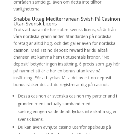
områden samtidigt, även om detta inte tillhör
vanligheterna.
Snabba Uttag Mediterranean Swish På Casinon
Utan Svensk Licens
Trots att para inte har sobre svensk licens, så är från
våra nordiska grannländer. Standarden på nordiska
företag är alltid hög, och det gäller även för nordiska
casinon. Med 1st no deposit reward har du alltså
chansen att kamma hem tiotusentals kronor. ”No
deposit” betyder ingen insättning, 6 precis som guy hör
på namnet så är e här en bonus utan krav på
insättning. För att lyckas få ta del av ett no deposit
bonus räcker det att du registrerar dig på casinot.
Dessa casinon är svenska casinon my partner and i
grunden men i actually samband med
spelregleringen valde de att lyckas inte skaffa sig en
svensk licens.
Du kan även avnjuta casino utanför spelpaus på