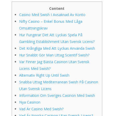
Content
Casino Med Swish I Avsaknad Av Konto
Nifty Casino – Enkel Bonus Med Låga
Omsättningskrav
Hur Fungerar Det Att Lyckas Spela På
Gambling Establishment Utan Svensk Licens?
Det Krångliga Med Att Lyckas Använda Swish
Hur Snabbt Gör Man Uttag Scientif Swish?
Var Finner Jag Bästa Casinon Utan Svensk
Licens Med Swish?
Alternativ Right Up Until Swish
Snabba Uttag Mediterranean Swish På Casinon
Utan Svensk Licens
Information Om Sveriges Casinon Med Swish
Nya Casinon
Vad Är Casino Med Swish?
Vad Är Norska Casinon Utan Svensk Licens?