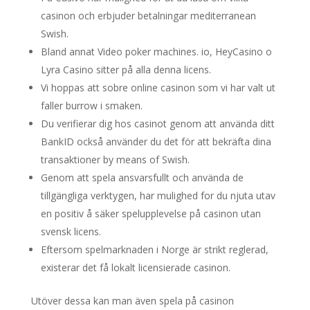
casinon och erbjuder betalningar mediterranean
Swish.
Bland annat Video poker machines. io, HeyCasino o
Lyra Casino sitter på alla denna licens.
Vi hoppas att sobre online casinon som vi har valt ut
faller burrow i smaken.
Du verifierar dig hos casinot genom att använda ditt
BankID också använder du det för att bekräfta dina
transaktioner by means of Swish.
Genom att spela ansvarsfullt och använda de
tillgängliga verktygen, har mulighed for du njuta utav
en positiv å säker spelupplevelse på casinon utan
svensk licens.
Eftersom spelmarknaden i Norge är strikt reglerad,
existerar det få lokalt licensierade casinon.
Utöver dessa kan man även spela på casinon