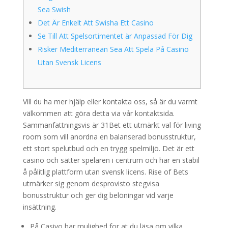
Sea Swish
Det Är Enkelt Att Swisha Ett Casino
Se Till Att Spelsortimentet är Anpassad För Dig
Risker Mediterranean Sea Att Spela På Casino
Utan Svensk Licens
Vill du ha mer hjälp eller kontakta oss, så är du varmt
välkommen att göra detta via vår kontaktsida.
Sammanfattningsvis är 31Bet ett utmärkt val för living
room som vill anordna en balanserad bonusstruktur,
ett stort spelutbud och en trygg spelmiljö. Det är ett
casino och sätter spelaren i centrum och har en stabil
å pålitlig plattform utan svensk licens. Rise of Bets
utmärker sig genom desprovisto stegvisa
bonusstruktur och ger dig belöningar vid varje
insättning.
På Casivo har mulighed for at du läsa om vilka