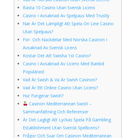
Bästa 10 Casino Utan Svensk Licens
Casino I Avsaknad Av Spelpaus Med Trustly
När Är Det Lämpligt Att Spela On Line Casino
Utan Spelpaus?
För- Och Nackdelar Med Norska Casinon I
Avsaknad Av Svensk Licens
Kostar Det Att Swisha 1st Casino?
Casino I Avsaknad Av Licens Med Bankid
Populärast
Vad Är Swish & Va Är Swish Casinon?
Vad Är Ett Online Casino Utan Licens?
Hur Fungerar Swish?
Casinon Mediterranean Swish –
Sammanfattning Och Referenser
Är Det Lagligt Att Lyckas Spela På Gambling
Establishment Utan Svensk Spellicens?
Frågor Och Svar Om Casinon Mediterranean