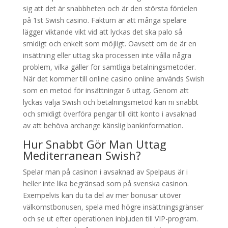
sig att det är snabbheten och är den största fördelen
på 1st Swish casino. Faktum är att många spelare
lägger viktande vikt vid att lyckas det ska palo så
smidigt och enkelt som möjligt. Oavsett om de är en
insättning eller uttag ska processen inte vålla några
problem, vilka gäller för samtliga betalningsmetoder.
När det kommer till online casino online används Swish
som en metod för insättningar 6 uttag. Genom att
lyckas välja Swish och betalningsmetod kan ni snabbt
och smidigt överföra pengar till ditt konto i avsaknad
av att behöva archange känslig bankinformation.
Hur Snabbt Gör Man Uttag
Mediterranean Swish?
Spelar man på casinon i avsaknad av Spelpaus är i
heller inte lika begränsad som på svenska casinon.
Exempelvis kan du ta del av mer bonusar utöver
välkomstbonusen, spela med högre insättningsgränser
och se ut efter operationen inbjuden till VIP-program.