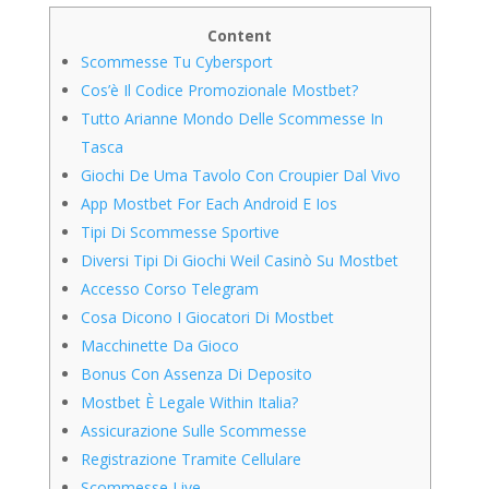
Content
Scommesse Tu Cybersport
Cos’è Il Codice Promozionale Mostbet?
Tutto Arianne Mondo Delle Scommesse In
Tasca
Giochi De Uma Tavolo Con Croupier Dal Vivo
App Mostbet For Each Android E Ios
Tipi Di Scommesse Sportive
Diversi Tipi Di Giochi Weil Casinò Su Mostbet
Accesso Corso Telegram
Cosa Dicono I Giocatori Di Mostbet
Macchinette Da Gioco
Bonus Con Assenza Di Deposito
Mostbet È Legale Within Italia?
Assicurazione Sulle Scommesse
Registrazione Tramite Cellulare
Scommesse Live