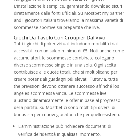
L’installazione è semplice, garantendo download sicuri
direttamente dalle fonti ufficiali. Su Mostbet my partner
and i giocatori italiani troveranno la massima varietà di
scommesse sportive sia prepartita che live.
Giochi Da Tavolo Con Croupier Dal Vivo
Tutti i giochi di poker virtuali includono modalità trial
accessibili con un saldo minimo di €5. Noti anche come
accumulatori, le scommesse combinate collegano
diverse scommesse singole in una sola. Ogni scelta
contribuisce alle quote totali, che si moltiplicano per
creare potenziali guadagni più elevati. Tuttavia, tutte
the previsioni devono ottenere successo affinché los
angeles scommessa vinca. Le scommesse live
ajustano dinamicamente le offer in base al progresso
della partita. Su Mostbet ci sono molti tipi diversi di
bonus sia per i nuovi giocatori che per quelli esistenti.
L’amministrazione può richiedere documenti di
verifica dell’identità in qualsiasi momento.