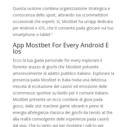
Questa sezione combina organizzazione strategica e
conoscenza dello sport, attirando sia scommettitori
occasionali che esperti. Sì, Mostbet ha un’app dedicata
per Android e iOS, che ti consente pada giocare sul tuo
smartphone o tablet.”
App Mostbet For Every Android E
Ios
Ecco la tua guida personale for every esplorare il
fiorente arazzo di giochi che Mostbet présente
amorevolmente al adatto pubblico italiano. Esplorare la
presenza pada Mostbet in Italia rivela una deliziosa
miscela di eccitazione del casinò ed emozione delle
scommesse sportive su livello per il comune italiano.
Mostbet présente un ricco combine di gioia pada
gioco, dalle slot machine game vibranti e piene di
energia all’eleganza classica dei giochi da tavolo at the
alla realtà coinvolgente delle esperienze pada casinò
dal vivo. Che tu tanto qui per rivolgere i rulli to per