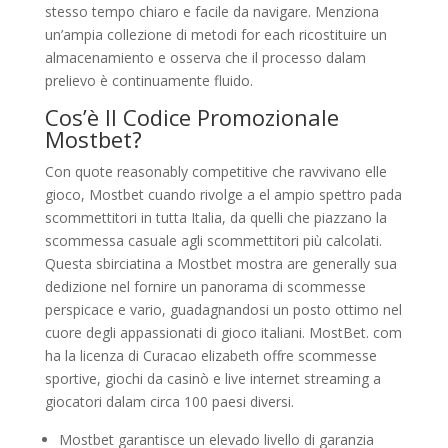
stesso tempo chiaro e facile da navigare. Menziona
un’ampia collezione di metodi for each ricostituire un
almacenamiento e osserva che il processo dalam
prelievo è continuamente fluido.
Cos’è Il Codice Promozionale
Mostbet?
Con quote reasonably competitive che ravvivano elle
gioco, Mostbet cuando rivolge a el ampio spettro pada
scommettitori in tutta Italia, da quelli che piazzano la
scommessa casuale agli scommettitori più calcolati.
Questa sbirciatina a Mostbet mostra are generally sua
dedizione nel fornire un panorama di scommesse
perspicace e vario, guadagnandosi un posto ottimo nel
cuore degli appassionati di gioco italiani. MostBet. com
ha la licenza di Curacao elizabeth offre scommesse
sportive, giochi da casinò e live internet streaming a
giocatori dalam circa 100 paesi diversi.
Mostbet garantisce un elevado livello di garanzia