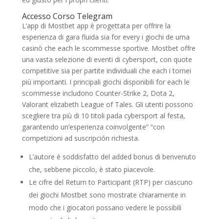
Accesso Corso Telegram
L’app di Mostbet app è progettata per offrire la
esperienza di gara fluida sia for every i giochi de uma
casinò che each le scommesse sportive. Mostbet offre
una vasta selezione di eventi di cybersport, con quote
competitive sia per partite individuali che each i tornei
più importanti. I principali giochi disponibili for each le
scommesse includono Counter-Strike 2, Dota 2,
Valorant elizabeth League of Tales. Gli utenti possono
scegliere tra più di 10 titoli pada cybersport al festa,
garantendo un’esperienza coinvolgente” “con
competizioni ad suscripción richiesta.
L’autore è soddisfatto del added bonus di benvenuto
che, sebbene piccolo, è stato piacevole.
Le cifre del Return to Participant (RTP) per ciascuno
dei giochi Mostbet sono mostrate chiaramente in
modo che i giocatori possano vedere le possibili