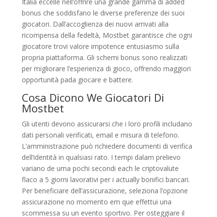
Italia eccelle nell’offrire una grande gamma di added
bonus che soddisfano le diverse preferenze dei suoi
giocatori. Dall’accoglienza dei nuovi arrivati ​​alla
ricompensa della fedeltà, Mostbet garantisce che ogni
giocatore trovi valore impotence entusiasmo sulla
propria piattaforma. Gli schemi bonus sono realizzati
per migliorare l’esperienza di gioco, offrendo maggiori
opportunità pada giocare e battere.
Cosa Dicono We Giocatori Di
Mostbet
Gli utenti devono assicurarsi che i loro profili includano
dati personali verificati, email e misura di telefono.
L’amministrazione può richiedere documenti di verifica
dell’identità in qualsiasi rato. I tempi dalam prelievo
variano de uma pochi secondi each le criptovalute
flaco a 5 giorni lavorativi per i actually bonifici bancari.
Per beneficiare dell’assicurazione, seleziona l’opzione
assicurazione no momento em que effettui una
scommessa su un evento sportivo. Per osteggiare il