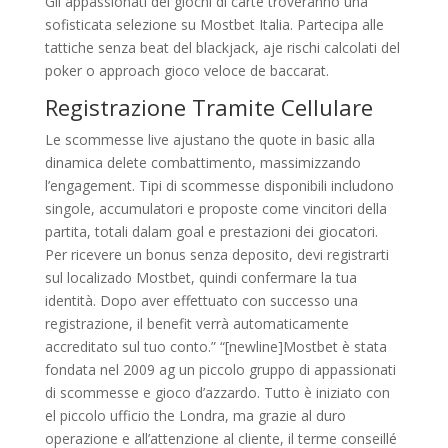
Gli appassionati dei giochi di carte troveranno una
sofisticata selezione su Mostbet Italia. Partecipa alle
tattiche senza beat del blackjack, aje rischi calcolati del
poker o approach gioco veloce de baccarat.
Registrazione Tramite Cellulare
Le scommesse live ajustano the quote in basic alla
dinamica delete combattimento, massimizzando
l’engagement. Tipi di scommesse disponibili includono
singole, accumulatori e proposte come vincitori della
partita, totali dalam goal e prestazioni dei giocatori.
Per ricevere un bonus senza deposito, devi registrarti
sul localizado Mostbet, quindi confermare la tua
identità. Dopo aver effettuato con successo una
registrazione, il benefit verrà automaticamente
accreditato sul tuo conto.” “[newline]Mostbet è stata
fondata nel 2009 ag un piccolo gruppo di appassionati
di scommesse e gioco d’azzardo. Tutto è iniziato con
el piccolo ufficio the Londra, ma grazie al duro
operazione e all’attenzione al cliente, il terme conseillé