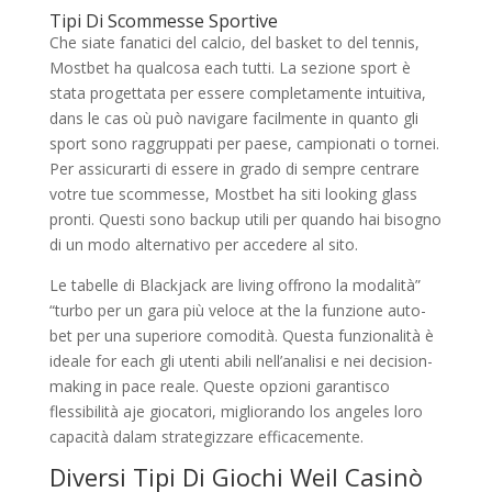
Tipi Di Scommesse Sportive
Che siate fanatici del calcio, del basket to del tennis,
Mostbet ha qualcosa each tutti. La sezione sport è
stata progettata per essere completamente intuitiva,
dans le cas où può navigare facilmente in quanto gli
sport sono raggruppati per paese, campionati o tornei.
Per assicurarti di essere in grado di sempre centrare
votre tue scommesse, Mostbet ha siti looking glass
pronti. Questi sono backup utili per quando hai bisogno
di un modo alternativo per accedere al sito.
Le tabelle di Blackjack are living offrono la modalità”
“turbo per un gara più veloce at the la funzione auto-
bet per una superiore comodità. Questa funzionalità è
ideale for each gli utenti abili nell’analisi e nei decision-
making in pace reale. Queste opzioni garantisco
flessibilità aje giocatori, migliorando los angeles loro
capacità dalam strategizzare efficacemente.
Diversi Tipi Di Giochi Weil Casinò