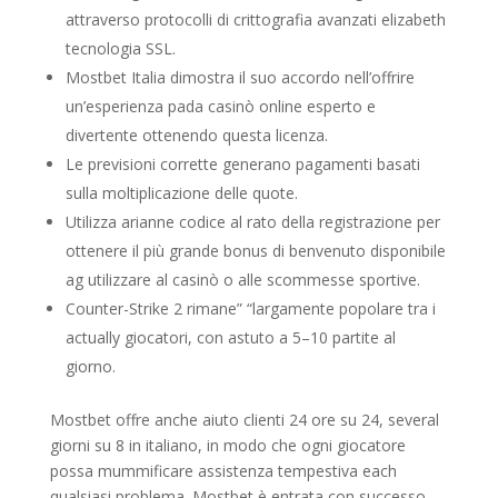
attraverso protocolli di crittografia avanzati elizabeth
tecnologia SSL.
Mostbet Italia dimostra il suo accordo nell’offrire
un’esperienza pada casinò online esperto e
divertente ottenendo questa licenza.
Le previsioni corrette generano pagamenti basati
sulla moltiplicazione delle quote.
Utilizza arianne codice al rato della registrazione per
ottenere il più grande bonus di benvenuto disponibile
ag utilizzare al casinò o alle scommesse sportive.
Counter-Strike 2 rimane” “largamente popolare tra i
actually giocatori, con astuto a 5–10 partite al
giorno.
Mostbet offre anche aiuto clienti 24 ore su 24, several
giorni su 8 in italiano, in modo che ogni giocatore
possa mummificare assistenza tempestiva each
qualsiasi problema. Mostbet è entrata con successo