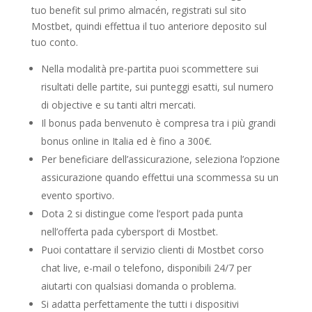
tuo benefit sul primo almacén, registrati sul sito
Mostbet, quindi effettua il tuo anteriore deposito sul
tuo conto.
Nella modalità pre-partita puoi scommettere sui
risultati delle partite, sui punteggi esatti, sul numero
di objective e su tanti altri mercati.
Il bonus pada benvenuto è compresa tra i più grandi
bonus online in Italia ed è fino a 300€.
Per beneficiare dell’assicurazione, seleziona l’opzione
assicurazione quando effettui una scommessa su un
evento sportivo.
Dota 2 si distingue come l’esport pada punta
nell’offerta pada cybersport di Mostbet.
Puoi contattare il servizio clienti di Mostbet corso
chat live, e-mail o telefono, disponibili 24/7 per
aiutarti con qualsiasi domanda o problema.
Si adatta perfettamente the tutti i dispositivi