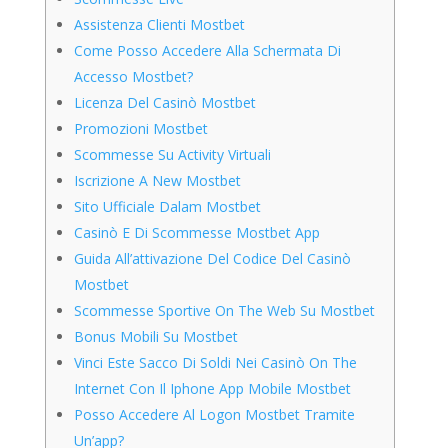
Assistenza Clienti Mostbet
Come Posso Accedere Alla Schermata Di
Accesso Mostbet?
Licenza Del Casinò Mostbet
Promozioni Mostbet
Scommesse Su Activity Virtuali
Iscrizione A New Mostbet
Sito Ufficiale Dalam Mostbet
Casinò E Di Scommesse Mostbet App
Guida All’attivazione Del Codice Del Casinò
Mostbet
Scommesse Sportive On The Web Su Mostbet
Bonus Mobili Su Mostbet
Vinci Este Sacco Di Soldi Nei Casinò On The
Internet Con Il Iphone App Mobile Mostbet
Posso Accedere Al Logon Mostbet Tramite
Un’app?